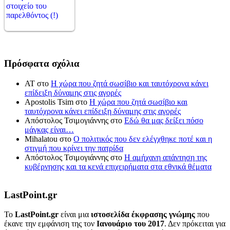
Πρόσφατα σχόλια
ΑΤ
στο
Η χώρα που ζητά σωσίβιο και ταυτόχρονα κάνει
επίδειξη δύναμης στις αγορές
Apostolis Tsim
στο
Η χώρα που ζητά σωσίβιο και
ταυτόχρονα κάνει επίδειξη δύναμης στις αγορές
Απόστολος Τσιμογιάννης
στο
Εδώ θα μας δείξει πόσο
μάγκας είναι…
Mihalatou
στο
Ο πολιτικός που δεν ελέγχθηκε ποτέ και η
στιγμή που κρίνει την πατρίδα
Απόστολος Τσιμογιάννης
στο
Η αμήχανη απάντηση της
κυβέρνησης και τα κενά επιχειρήματα στα εθνικά θέματα
LastPoint.gr
To
LastPoint.gr
είναι μια
ιστοσελίδα έκφρασης γνώμης
που
έκανε την εμφάνιση της τον
Ιανουάριο του 2017
. Δεν πρόκειται για