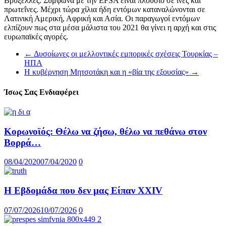
Βρυξέλλες. Σύμφωνα με την EFSA είναι πλούσιο σε ίνες και
πρωτεΐνες. Μέχρι τώρα χίλια ήδη εντόμων καταναλώνονται σε
Λατινική Αμερική, Αφρική και Ασία. Οι παραγωγοί εντόμων
ελπίζουν πως στα μέσα μάλιστα του 2021 θα γίνει η αρχή και στις
ευρωπαϊκές αγορές.
←
Δυσοίωνες οι μελλοντικές εμπορικές σχέσεις Τουρκίας –
ΗΠΑ
Η κυβέρνηση Μητσοτάκη και η «βία της εξουσίας»
→
Ίσως Σας Ενδιαφέρει
Κορωνοϊός: Θέλω να ζήσω, θέλω να πεθάνω στον
Βορρά…
08/04/2020
07/04/2020
0
Η Εβδομάδα που δεν μας Είπαν XXIV
07/07/2026
10/07/2026
0