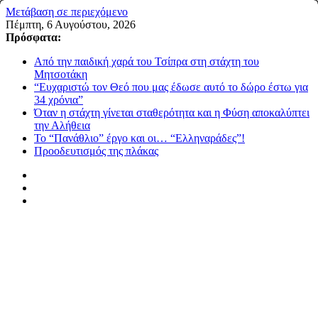
Μετάβαση σε περιεχόμενο
Πέμπτη, 6 Αυγούστου, 2026
Πρόσφατα:
Από την παιδική χαρά του Τσίπρα στη στάχτη του
Μητσοτάκη
“Ευχαριστώ τον Θεό που μας έδωσε αυτό το δώρο έστω για
34 χρόνια”
Όταν η στάχτη γίνεται σταθερότητα και η Φύση αποκαλύπτει
την Αλήθεια
Το “Πανάθλιο” έργο και οι… “Ελληναράδες”!
Προοδευτισμός της πλάκας