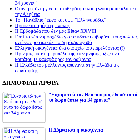
34 χρόνια”
Όταν η στάχτη γίνεται σταθερότητα και η Φύση αποκαλύπτει
την Αλήθεια
Το “Πανάθλιο” έργο και οι… “Ελληναράδες”!
Προοδευτισμός της πλάκας
Η Εβδομάδα που δεν μας Είπαν XXVIII
Γιατί το νέο νομοσχέδιο για τα ύδατα επιβαρύνει τους πολίτες
αντί να προστατεύει το δημόσιο αγαθό
Ελληνική οικογένεια: ένα στοιχείο του παρελθόντος (!)
Πριν μας πάρει η προπέλα της κυβέρνησης αξίζει να
κοιτάξουμε καθαρά προς τον ορίζοντα
Η Ελλάδα του μέλλοντος απέναντι στην Ελλάδα της
επιδότησης
ΔΗΜΟΦΙΛΗ ΑΡΘΡΑ
“Ευχαριστώ τον Θεό που μας έδωσε αυτό
το δώρο έστω για 34 χρόνια”
Η Δόμνα και η οικογένεια