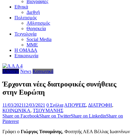
Βιογραφίες
Εθνικά
Διεθνή
Πολιτισμός
Αθλητισμός
Θρησκεία
Τεχνολογία
Social Media
ΜΜΕ
Η ΟΜΑΔΑ
Επικοινωνία
Απόψεις
News
Κοινωνικά
Έρχονται νέες διατροφικές συνήθειες
στην Ευρώπη
11/03/2021
12/03/2021
0 Σχόλια
ΑΠΟΨΕΙΣ
,
ΔΙΑΤΡΟΦΗ
,
ΚΟΙΝΩΝΙΚΑ
,
ΤΣΟΥΜΑΝΗΣ
Share on Facebook
Share on Twitter
Share on Linkedin
Share on
Pinterest
Γράφει ο
Γιώργος Τσουμάνης
, Φοιτητής ΑΕΑ Βέλλας Ιωαννίνων