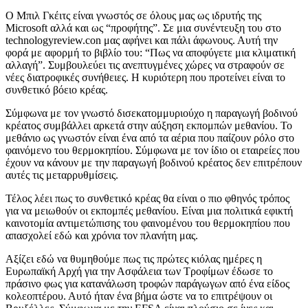
Ο Μπιλ Γκέιτς είναι γνωστός σε όλους μας ως ιδρυτής της
Microsoft αλλά και ως “προφήτης”. Σε μια συνέντευξη του στο
technologyreview.con μας αφήνει και πάλι άφωνους. Αυτή την
φορά με αφορμή το βιβλίο του: “Πως να αποφύγετε μια κλιματική
αλλαγή”. Συμβουλεύει τις ανεπτυγμένες χώρες να στραφούν σε
νέες διατροφικές συνήθειες. Η κυριότερη που προτείνει είναι το
συνθετικό βόειο κρέας.
Σύμφωνα με τον γνωστό δισεκατομμυριούχο η παραγωγή βοδινού
κρέατος συμβάλλει αρκετά στην αύξηση εκπομπών μεθανίου. Το
μεθάνιο ως γνωστόν είναι ένα από τα αέρια που παίζουν ρόλο στο
φαινόμενο του θερμοκηπίου. Σύμφωνα με τον ίδιο οι εταιρείες που
έχουν να κάνουν με την παραγωγή βοδινού κρέατος δεν επιτρέπουν
αυτές τις μεταρρυθμίσεις.
Τέλος λέει πως το συνθετικό κρέας θα είναι ο πιο φθηνός τρόπος
για να μειωθούν οι εκπομπές μεθανίου. Είναι μια πολιτικά εφικτή
καινοτομία αντιμετώπισης του φαινομένου του θερμοκηπίου που
απασχολεί εδώ και χρόνια τον πλανήτη μας.
Αξίζει εδώ να θυμηθούμε πως τις πρώτες κιόλας ημέρες η
Ευρωπαϊκή Αρχή για την Ασφάλεια των Τροφίμων έδωσε το
πράσινο φως για κατανάλωση τροφών παράγωγων από ένα είδος
κολεοπτέρου. Αυτό ήταν ένα βήμα ώστε να το επιτρέψουν οι