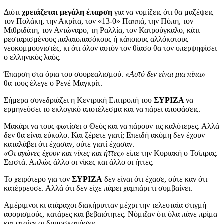
Διότι
χρειάζεται μεγάλη έπαρση
για να νομίζεις ότι θα μαζέψεις
τον Πολάκη, την Ακρίτα, τον «13-0» Παππά, την Πόπη, τον
Μιθριδάτη, τον Αντώναρο, τη Ραλλία, τον Κατρούγκαλο, κάτι
ρεσταρισμένους παλαιοπασόκους ή κάποιους αλλόκοτους
νεοκομμουνιστές, κι ότι όλον αυτόν τον θίασο θα τον υπερψηφίσει
ο ελληνικός λαός.
Έπαρση στα όρια του σουρεαλισμού.
«Αυτό δεν είναι μια πίπα»
–
θα τους έλεγε ο Ρενέ Μαγκρίτ.
Σήμερα συνεδριάζει η Κεντρική Επιτροπή του
ΣΥΡΙΖΑ
να
ερμηνεύσει το εκλογικό αποτέλεσμα και να πάρει αποφάσεις.
Μακάρι να τους φωτίσει ο Θεός και να πάρουν τις καλύτερες. Αλλά
δεν θα είναι εύκολο. Και ξέρετε γιατί; Επειδή ακόμη δεν έχουν
καταλάβει ότι έχασαν, ούτε γιατί έχασαν.
«Οι αγώνες έχουν και νίκες και ήττες»
είπε την Κυριακή ο Τσίπρας.
Σωστά. Απλώς άλλο οι νίκες και άλλο οι ήττες.
Το χειρότερο για τον
ΣΥΡΙΖΑ
δεν είναι ότι έχασε, ούτε καν ότι
κατέρρευσε. Αλλά ότι δεν είχε πάρει χαμπάρι τι συμβαίνει.
Αμέριμνοι κι ατάραχοι διακήρυτταν μέχρι την τελευταία στιγμή
αφορισμούς, κατάρες και βεβαιότητες. Νόμιζαν ότι όλα πάνε πρίμα
και φταίνε οι δημοσκοπήσεις.