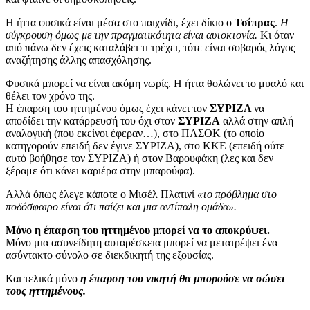
Η ήττα φυσικά είναι μέσα στο παιχνίδι, έχει δίκιο ο
Τσίπρας
.
Η
σύγκρουση όμως με την πραγματικότητα είναι αυτοκτονία.
Κι όταν
από πάνω δεν έχεις καταλάβει τι τρέχει, τότε είναι σοβαρός λόγος
αναζήτησης άλλης απασχόλησης.
Φυσικά μπορεί να είναι ακόμη νωρίς. Η ήττα θολώνει το μυαλό και
θέλει τον χρόνο της.
Η έπαρση του ηττημένου όμως έχει κάνει τον
ΣΥΡΙΖΑ
να
αποδίδει την κατάρρευσή του όχι στον
ΣΥΡΙΖΑ
αλλά στην απλή
αναλογική (που εκείνοι έφεραν…), στο ΠΑΣΟΚ (το οποίο
κατηγορούν επειδή δεν έγινε ΣΥΡΙΖΑ), στο ΚΚΕ (επειδή ούτε
αυτό βοήθησε τον ΣΥΡΙΖΑ) ή στον Βαρουφάκη (λες και δεν
ξέραμε ότι κάνει καριέρα στην μπαρούφα).
Αλλά όπως έλεγε κάποτε ο Μισέλ Πλατινί
«το πρόβλημα στο
ποδόσφαιρο είναι ότι παίζει και μια αντίπαλη ομάδα».
Μόνο η έπαρση του ηττημένου μπορεί να το αποκρύψει.
Μόνο μια ασυνείδητη αυταρέσκεια μπορεί να μετατρέψει ένα
ασύντακτο σύνολο σε διεκδικητή της εξουσίας.
Και τελικά μόνο
η έπαρση του νικητή θα μπορούσε να σώσει
τους ηττημένους.