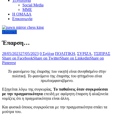
Τεχνολογία
Social Media
ΜΜΕ
Η ΟΜΑΔΑ
Επικοινωνία
Πολιτική
Έπαρση…
28/05/2023
27/05/2023
0 Σχόλια
ΠΟΛΙΤΙΚΗ
,
ΣΥΡΙΖΑ
,
ΤΣΙΠΡΑΣ
Share on Facebook
Share on Twitter
Share on Linkedin
Share on
Pinterest
Το φαινόμενο της έπαρσης του νικητή είναι συνηθισμένο στην
πολιτική. Το φαινόμενο της έπαρσης του ηττημένου είναι
πρωτοεμφανιζόμενο.
Εξηγείται λόγω της συγκυρίας.
Το παθαίνεις όταν συγκρούεσαι
με την πραγματικότητα
επειδή με αφόρητη έπαρση ή αλαζονεία
νομίζεις ότι η πραγματικότητα είναι άλλη.
Και φυσικά όποιος συγκρούεται με την πραγματικότητα σπάει τα
μούτρα του.