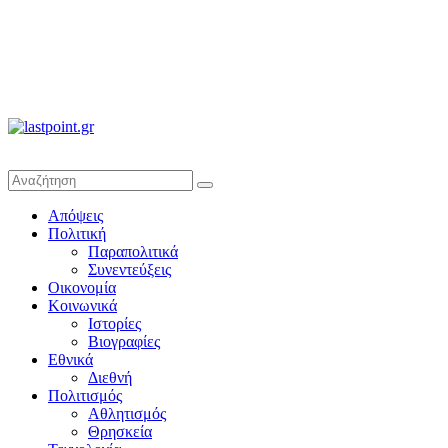
lastpoint.gr
Με
Απόψεις
άποψη
Πολιτική
μέχρι
Παραπολιτικά
τέλους…
Συνεντεύξεις
Οικονομία
Κοινωνικά
Ιστορίες
Βιογραφίες
Εθνικά
Διεθνή
Πολιτισμός
Αθλητισμός
Θρησκεία