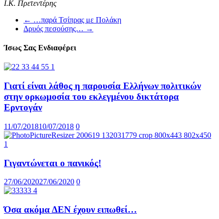
Ι.Κ. Πρετεντέρης
←
…παρά Τσίπρας με Πολάκη
Δρυός πεσούσης…
→
Ίσως Σας Ενδιαφέρει
Γιατί είναι λάθος η παρουσία Ελλήνων πολιτικών
στην ορκωμοσία του εκλεγμένου δικτάτορα
Ερντογάν
11/07/2018
10/07/2018
0
Γιγαντώνεται ο πανικός!
27/06/2020
27/06/2020
0
Όσα ακόμα ΔΕΝ έχουν ειπωθεί…