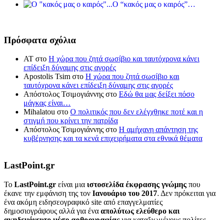
Ο “κακός μας ο καιρός”…
Πρόσφατα σχόλια
ΑΤ
στο
Η χώρα που ζητά σωσίβιο και ταυτόχρονα κάνει
επίδειξη δύναμης στις αγορές
Apostolis Tsim
στο
Η χώρα που ζητά σωσίβιο και
ταυτόχρονα κάνει επίδειξη δύναμης στις αγορές
Απόστολος Τσιμογιάννης
στο
Εδώ θα μας δείξει πόσο
μάγκας είναι…
Mihalatou
στο
Ο πολιτικός που δεν ελέγχθηκε ποτέ και η
στιγμή που κρίνει την πατρίδα
Απόστολος Τσιμογιάννης
στο
Η αμήχανη απάντηση της
κυβέρνησης και τα κενά επιχειρήματα στα εθνικά θέματα
LastPoint.gr
To
LastPoint.gr
είναι μια
ιστοσελίδα έκφρασης γνώμης
που
έκανε την εμφάνιση της τον
Ιανουάριο του 2017
. Δεν πρόκειται για
ένα ακόμη ειδησεογραφικό site από επαγγελματίες
δημοσιογράφους αλλά για ένα
απολύτως ελεύθερο και
ακηδεμόνευτο μέσο αρθρογραφίας
για καταξιωμένους πολίτες.