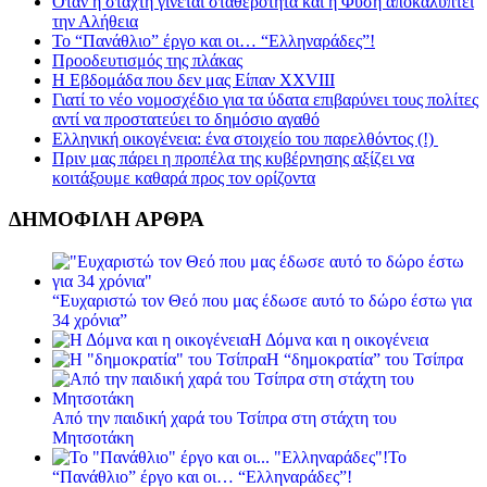
Όταν η στάχτη γίνεται σταθερότητα και η Φύση αποκαλύπτει
την Αλήθεια
Το “Πανάθλιο” έργο και οι… “Ελληναράδες”!
Προοδευτισμός της πλάκας
Η Εβδομάδα που δεν μας Είπαν XXVIII
Γιατί το νέο νομοσχέδιο για τα ύδατα επιβαρύνει τους πολίτες
αντί να προστατεύει το δημόσιο αγαθό
Ελληνική οικογένεια: ένα στοιχείο του παρελθόντος (!)
Πριν μας πάρει η προπέλα της κυβέρνησης αξίζει να
κοιτάξουμε καθαρά προς τον ορίζοντα
ΔΗΜΟΦΙΛΗ ΑΡΘΡΑ
“Ευχαριστώ τον Θεό που μας έδωσε αυτό το δώρο έστω για
34 χρόνια”
Η Δόμνα και η οικογένεια
Η “δημοκρατία” του Τσίπρα
Από την παιδική χαρά του Τσίπρα στη στάχτη του
Μητσοτάκη
Το
“Πανάθλιο” έργο και οι… “Ελληναράδες”!