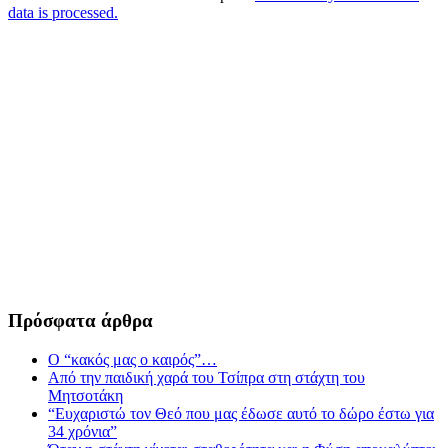
data is processed.
Πρόσφατα άρθρα
Ο “κακός μας ο καιρός”…
Από την παιδική χαρά του Τσίπρα στη στάχτη του
Μητσοτάκη
“Ευχαριστώ τον Θεό που μας έδωσε αυτό το δώρο έστω για
34 χρόνια”