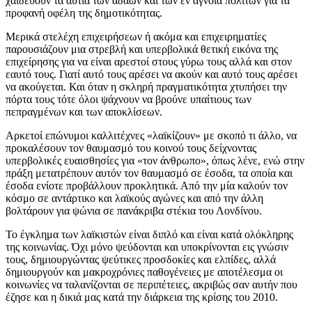
χαϊδεύουν τα αυτιά των αδαών και των εν αγνοία πολιτών για τα
προφανή οφέλη της δημοτικότητας.
Μερικά στελέχη επιχειρήσεων ή ακόμα και επιχειρηματίες
παρουσιάζουν μια στρεβλή και υπερβολικά θετική εικόνα της
επιχείρησης για να είναι αρεστοί στους γύρω τους αλλά και στον
εαυτό τους. Γιατί αυτό τους αρέσει να ακούν και αυτό τους αρέσει
να ακούγεται. Και όταν η σκληρή πραγματικότητα χτυπήσει την
πόρτα τους τότε όλοι ψάχνουν να βρούνε υπαίτιους των
πεπραγμένων και των αποκλίσεων.
Αρκετοί επώνυμοι καλλιτέχνες «λαϊκίζουν» με σκοπό τι άλλο, να
προκαλέσουν τον θαυμασμό του κοινού τους δείχνοντας
υπερβολικές ευαισθησίες για «τον άνθρωπο», όπως λένε, ενώ στην
πράξη μετατρέπουν αυτόν τον θαυμασμό σε έσοδα, τα οποία και
έσοδα ενίοτε προβάλλουν προκλητικά. Από την μία καλούν τον
κόσμο σε αντάρτικο και λαϊκούς αγώνες και από την άλλη
βολτάρουν για ψώνια σε πανάκριβα στέκια του Λονδίνου.
Το έγκλημα των λαϊκιστών είναι διπλό και είναι κατά ολόκληρης
της κοινωνίας. Όχι μόνο ψεύδονται και υποκρίνονται εις γνώσιν
τους, δημιουργώντας ψεύτικες προσδοκίες και ελπίδες, αλλά
δημιουργούν και μακροχρόνιες παθογένειες με αποτέλεσμα οι
κοινωνίες να ταλανίζονται σε περιπέτειες, ακριβώς σαν αυτήν που
έζησε και η δικιά μας κατά την διάρκεια της κρίσης του 2010.