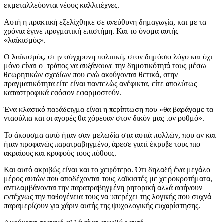
εκμεταλλεύονται νέους καλλιτέχνες.
Αυτή η πρακτική εξελίχθηκε σε ανεύθυνη δημαγωγία, και με τα
χρόνια έγινε πραγματική επιστήμη. Και το όνομα αυτής
«λαϊκισμός».
Ο λαϊκισμός, στην σύγχρονη πολιτική, στον δημόσιο λόγο και όχι
μόνο είναι ο τρόπος να αυξάνουνε την δημοτικότητά τους μέσω
θεωρητικών σχεδίων που ενώ ακούγονται θετικά, στην
πραγματικότητα είτε είναι παντελώς ανέφικτα, είτε απολύτως
καταστροφικά εφόσον εφαρμοστούν.
Ένα κλασικό παράδειγμα είναι η περίπτωση που «θα βαράγαμε τα
νταούλια και οι αγορές θα χόρευαν στον δικόν μας τον ρυθμό».
Το άκουσμα αυτό ήταν σαν μελωδία στα αυτιά πολλών, που αν και
ήταν προφανώς παρατραβηγμένο, άρεσε γιατί έκρυβε τους πιο
ακραίους και κρυφούς τους πόθους.
Και αυτό ακριβώς είναι και το χειρότερο. Ότι δηλαδή ένα μεγάλο
μέρος αυτών που αποδέχονται τους λαϊκιστές με χειροκροτήματα,
αντιλαμβάνονται την παρατραβηγμένη ρητορική αλλά αφήνουν
εντέχνως την παθογένεια τους να υπερέχει της λογικής που συχνά
παραμερίζουν για χάριν αυτής της ψυχολογικής ευχαρίστησης.