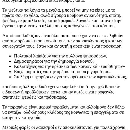
Ακούγεται τραγικό αλλά είναι ακριβώς αυτό.
Τα ψεύτικα τα λόγια τα μεγάλα, μπορεί να μην τα είπες με το
πρώτο σου το γάλα, αλλά σίγουρα κρύβουν ανικανότητα, απάτη,
ψεύδος, εκμετάλλευση, καταστροφικές λογικές και πατάνε στην
άγνοια, την δυστυχία αλλά και στις παθογένειες του κόσμου.
Αυτοί που λαϊκίζουν είναι όλοι αυτοί που έχουν να επωφεληθούν
από την αρέσκεια του κοινού τους, των ακροατών τους ή και των
συνεργατών τους, έστω και αν αυτή η αρέσκεια είναι πρόσκαιρη.
Πολιτικοί λαϊκίζουν για την συλλογή ψηφοφόρων,
Δημοσιογράφοι για την δημιουργία κοινού,
Καλλιτέχνες για την αρέσκεια των κοινωνικά «ευαίσθητων»
Επιχειρηματίες για την αρέσκεια του περίγυρού τους
Στελέχη επιχειρήσεων για την αρέσκεια των αφεντικών τους,
και όποιος άλλος τελικά έχει να ωφεληθεί από την ηχώ θετικών
ειδήσεων ή προβλέψεων, έστω και αν αυτές είναι προφανώς
απατηλές, ψευδείς και πρόσκαιρες.
Τα παραπάνω είναι μερικά παραδείγματα και αλλοίμονο δεν θέλω
να εντάξω ολόκληρους κλάδους της κοινωνίας ή επαγγέλματα σε
αυτήν την κατηγορία.
Μερικές φορές οι λαϊκισμοί δεν αποκαλύπτονται για πολλά χρόνια,