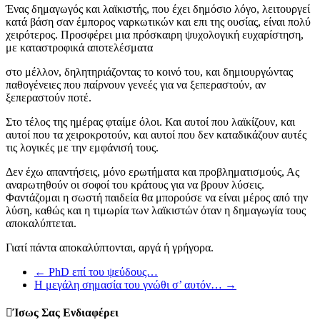
Ένας δημαγωγός και λαϊκιστής, που έχει δημόσιο λόγο, λειτουργεί
κατά βάση σαν έμπορος ναρκωτικών και επι της ουσίας, είναι πολύ
χειρότερος. Προσφέρει μια πρόσκαιρη ψυχολογική ευχαρίστηση,
με καταστροφικά αποτελέσματα
στο μέλλον, δηλητηριάζοντας το κοινό του, και δημιουργώντας
παθογένειες που παίρνουν γενεές για να ξεπεραστούν, αν
ξεπεραστούν ποτέ.
Στο τέλος της ημέρας φταίμε όλοι. Και αυτοί που λαϊκίζουν, και
αυτοί που τα χειροκροτούν, και αυτοί που δεν καταδικάζουν αυτές
τις λογικές με την εμφάνισή τους.
Δεν έχω απαντήσεις, μόνο ερωτήματα και προβληματισμούς, Ας
αναρωτηθούν οι σοφοί του κράτους για να βρουν λύσεις.
Φαντάζομαι η σωστή παιδεία θα μπορούσε να είναι μέρος από την
λύση, καθώς και η τιμωρία των λαϊκιστών όταν η δημαγωγία τους
αποκαλύπτεται.
Γιατί πάντα αποκαλύπτονται, αργά ή γρήγορα.
←
PhD επί του ψεύδους…
Η μεγάλη σημασία του γνώθι σ’ αυτόν…
→
Ίσως Σας Ενδιαφέρει