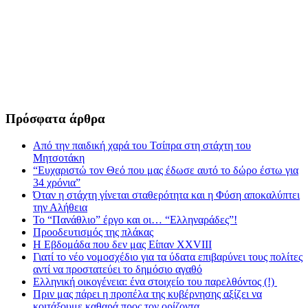
Πρόσφατα άρθρα
Από την παιδική χαρά του Τσίπρα στη στάχτη του
Μητσοτάκη
“Ευχαριστώ τον Θεό που μας έδωσε αυτό το δώρο έστω για
34 χρόνια”
Όταν η στάχτη γίνεται σταθερότητα και η Φύση αποκαλύπτει
την Αλήθεια
Το “Πανάθλιο” έργο και οι… “Ελληναράδες”!
Προοδευτισμός της πλάκας
Η Εβδομάδα που δεν μας Είπαν XXVIII
Γιατί το νέο νομοσχέδιο για τα ύδατα επιβαρύνει τους πολίτες
αντί να προστατεύει το δημόσιο αγαθό
Ελληνική οικογένεια: ένα στοιχείο του παρελθόντος (!)
Πριν μας πάρει η προπέλα της κυβέρνησης αξίζει να
κοιτάξουμε καθαρά προς τον ορίζοντα