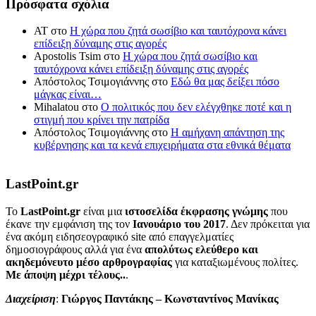
Πρόσφατα σχόλια
ΑΤ
στο
Η χώρα που ζητά σωσίβιο και ταυτόχρονα κάνει
επίδειξη δύναμης στις αγορές
Apostolis Tsim
στο
Η χώρα που ζητά σωσίβιο και
ταυτόχρονα κάνει επίδειξη δύναμης στις αγορές
Απόστολος Τσιμογιάννης
στο
Εδώ θα μας δείξει πόσο
μάγκας είναι…
Mihalatou
στο
Ο πολιτικός που δεν ελέγχθηκε ποτέ και η
στιγμή που κρίνει την πατρίδα
Απόστολος Τσιμογιάννης
στο
Η αμήχανη απάντηση της
κυβέρνησης και τα κενά επιχειρήματα στα εθνικά θέματα
LastPoint.gr
To
LastPoint.gr
είναι μια
ιστοσελίδα έκφρασης γνώμης
που
έκανε την εμφάνιση της τον
Ιανουάριο του 2017
. Δεν πρόκειται για
ένα ακόμη ειδησεογραφικό site από επαγγελματίες
δημοσιογράφους αλλά για ένα
απολύτως ελεύθερο και
ακηδεμόνευτο μέσο αρθρογραφίας
για καταξιωμένους πολίτες.
Με άποψη μέχρι τέλους..
.
Διαχείριση
:
Γιώργος Παντάκης – Κωνσταντίνος Μανίκας