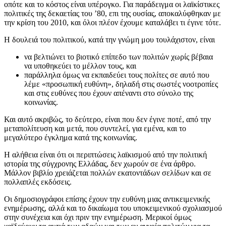
οπότε και το κόστος είναι υπέρογκο. Για παράδειγμα οι λαϊκίστικες
πολιτικές της δεκαετίας του ’80, επι της ουσίας, αποκαλύφθηκαν με
την κρίση του 2010, και όλοι πλέον έχουμε καταλάβει τι έγινε τότε.
Η δουλειά του πολιτικού, κατά την γνώμη μου τουλάχιστον, είναι
να βελτιώνει το βιοτικό επίπεδο των πολιτών χωρίς βέβαια
να υποθηκεύει το μέλλον τους, και
παράλληλα όμως να εκπαιδεύει τους πολίτες σε αυτό που
λέμε «προσωπική ευθύνη», δηλαδή στις σωστές νοοτροπίες
και στις ευθύνες που έχουν απέναντι στο σύνολο της
κοινωνίας.
Και αυτό ακριβώς, το δεύτερο, είναι που δεν έγινε ποτέ, από την
μεταπολίτευση και μετά, που συντελεί, για εμένα, και το
μεγαλύτερο έγκλημα κατά της κοινωνίας.
Η αλήθεια είναι ότι οι
περιπτώσεις λαϊκισμού από την πολιτική
ιστορία της σύγχρονης Ελλάδας, δεν χωρούν σε ένα άρθρο.
Μάλλον βιβλίο χρειάζεται πολλών εκατοντάδων σελίδων και σε
πολλαπλές εκδόσεις.
Οι δημοσιογράφοι επίσης έχουν την ευθύνη μιας αντικειμενικής
ενημέρωσης, αλλά και το δικαίωμα του υποκειμενικού σχολιασμού
στην συνέχεια και όχι πριν την ενημέρωση. Μερικοί όμως