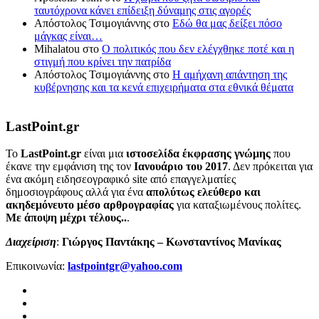
ταυτόχρονα κάνει επίδειξη δύναμης στις αγορές
Απόστολος Τσιμογιάννης
στο
Εδώ θα μας δείξει πόσο
μάγκας είναι…
Mihalatou
στο
Ο πολιτικός που δεν ελέγχθηκε ποτέ και η
στιγμή που κρίνει την πατρίδα
Απόστολος Τσιμογιάννης
στο
Η αμήχανη απάντηση της
κυβέρνησης και τα κενά επιχειρήματα στα εθνικά θέματα
LastPoint.gr
To
LastPoint.gr
είναι μια
ιστοσελίδα έκφρασης γνώμης
που
έκανε την εμφάνιση της τον
Ιανουάριο του 2017
. Δεν πρόκειται για
ένα ακόμη ειδησεογραφικό site από επαγγελματίες
δημοσιογράφους αλλά για ένα
απολύτως ελεύθερο και
ακηδεμόνευτο μέσο αρθρογραφίας
για καταξιωμένους πολίτες.
Με άποψη μέχρι τέλους..
.
Διαχείριση
:
Γιώργος Παντάκης – Κωνσταντίνος Μανίκας
Επικοινωνία:
lastpointgr@yahoo.com