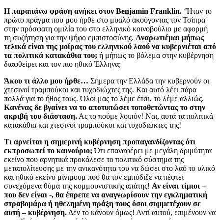
Η παραπάνω φράση ανήκει στον Benjamin Franklin.
‘Ήταν το
πρώτο πράγμα που μου ήρθε στο μυαλό ακούγοντας τον Τσίπρα
στην πρόσφατη ομιλία του στο ελληνικό κοινοβούλιο με αφορμή
τη συζήτηση για την ψήφο εμπιστοσύνης.
Αναρωτιέμαι μήπως
τελικά είναι της μοίρας του ελληνικού λαού να κυβερνιέται από
τα πολιτικά κατακάθια του;
ή μήπως το βόλεμα στην κυβέρνηση
διαφθείρει και τον πιο ηθικό Έλληνα;
Άκου τι άλλο μου ήρθε…
Σήμερα την Ελλάδα την κυβερνούν οι
χτεσινοί τραμπούκοι και τυχοδιώχτες της. Και αυτό λέει πάρα
πολλά για το ήθος τους. Όλοι μας το λέμε έτσι, το λέμε αλλιώς.
Κανένας δε βγαίνει να το αποτυπώσει τοποθετώντας το στην
ακριβή του διάσταση.
Ας το πούμε λοιπόν! Ναι, αυτά τα πολιτικά
κατακάθια και χτεσινοί τραμπούκοι και τυχοδιώκτες της!
Τι αρνείται η σημερινή κυβέρνηση προπαγανδίζοντας ότι
εκπροσωπεί το καινούριο;
Ότι επαναφέρει με μεγάλη δριμύτητα
εκείνο που αρνητικά προκάλεσε το πολιτικό σύστημα της
μεταπολίτευσης με την ανικανότητα του να δώσει στο λαό το υλικό
και ηθικό εκείνο μίνιμουμ που θα τον εμπόδιζε να πέφτει
συνεχόμενα θύμα της κομμουνιστικής απάτης!
Αν είναι τίμιοι –
που δεν είναι -, θα έπρεπε να αναγνωρίσουν την εγκληματική
στραβομάρα ή ηθελημένη πράξη τους όσοι συμμετέχουν σε
αυτή – κυβέρνηση.
Δεν το κάνουν όμως! Αντί αυτού, επιμένουν να