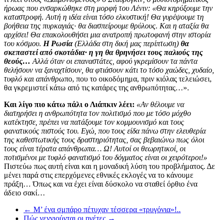
ήρωας που ενσαρκώθηκε στη μορφή του Λένιν: «Θα κηρύξουμε την
καταστροφή. Αυτή η ιδέα είναι τόσο ελκυστική! Θα γυρέψουμε τη
βοήθεια της πυρκαγιάς· θα διασπείρουμε θρύλους. Και η αταξία θα
αρχίσει! Θα επακολουθήσει μια ανατροπή πρωτοφανή στην ιστορία
του κόσμου.
Η Ρωσία
(Ελλάδα στη δική μας περίπτωση)
θα
σκεπαστεί από σκοτάδια· η γη θα θρηνήσει τους παλιούς της
θεούς…
Αλλά όταν οι επαναστάτες, αφού γκρεμίσουν τα πάντα
θελήσουν να ξαναχτίσουν, θα φτιάσουν κάτι το τόσο χαώδες, χυδαίο,
τυφλό και απάνθρ
ωπο, που το οικοδόμημα, πριν κιόλας τελειώσει,
θα γκρεμιστεί κάτω από τις κατάρες της ανθρωπότητας…».
Και λίγο πιο κάτω πάλι ο Λιάπκιν λέει:
«Αν θέλουμε να
διατηρήσει η ανθρωπότητα τον πολιτισμό που με τόσο μόχθο
κατέκτησε, πρέπει να πατάξουμε τον κομμουνισμό και τους
φανατικούς πιστούς του. Εγώ, που τους είδα πάνω στην ελευθερία
της καθεστωτικής τους δραστηριότητας, σας βεβαιώνω πως όλοι
τους είναι τέρατα απάνθρωπα… Ω! Αυτοί οι θεωρητικοί, οι
ποτισμένοι με τυφλό φανατισμό του δόγματος είναι οι χειρότεροι!»
Πιστεύω πως αυτή είναι και η μοναδική λύση του προβλήματος. Δε
μένει παρά στις επερχόμενες εθνικές εκλογές να το κάνουμε
πράξη… Όπως και να έχει είναι δύσκολο να σταθεί όρθιο ένα
άδειο σακί…
←
Μ’ ένα σμπάρο πέτυχαν τέσσερα «τρυγόνια»!..
Πώς γεννιούνται οι ηγέτες
→