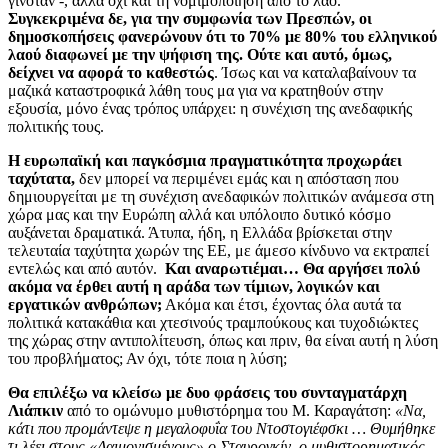
γινόταν -, αλλά όχι και τη νομιμοποίηση από το λαό.
Συγκεκριμένα δε, για την συμφωνία των Πρεσπών, οι
δημοσκοπήσεις φανερώνουν ότι το 70% με 80% του ελληνικού
λαού διαφωνεί με την ψήφιση της. Ούτε και αυτό, όμως,
δείχνει να αφορά το καθεστώς
. Ίσως και να καταλαβαίνουν τα
μαζικά καταστροφικά λάθη τους μα για να κρατηθούν στην
εξουσία, μόνο ένας τρόπος υπάρχει: η συνέχιση της ανεδαφικής
πολιτικής τους.
Η ευρωπαϊκή και παγκόσμια πραγματικότητα προχωράει
ταχύτατα,
δεν μπορεί να περιμένει εμάς και η απόσταση που
δημιουργείται με τη συνέχιση ανεδαφικών πολιτικών ανάμεσα στη
χώρα μας και την Ευρώπη αλλά και υπόλοιπο δυτικό κόσμο
αυξάνεται δραματικά. Άτυπα, ήδη, η Ελλάδα βρίσκεται στην
τελευταία ταχύτητα χωρών της ΕΕ, με άμεσο κίνδυνο να εκτραπεί
εντελώς και από αυτόν.
Και αναρωτιέμαι… Θα αργήσει πολύ
ακόμα να έρθει αυτή η αράδα των τίμιων, λογικών και
εργατικών ανθρώπων;
Ακόμα και έτσι, έχοντας όλα αυτά τα
πολιτικά κατακάθια και χτεσινούς τραμπούκους και τυχοδιώκτες
της χώρας στην αντιπολίτευση, όπως και πριν, θα είναι αυτή η λύση
του προβλήματος; Αν όχι, τότε ποια η λύση;
Θα επιλέξω να κλείσω με δυο φράσεις του συνταγματάρχη
Λιάπκιν
από το ομώνυμο μυθιστόρημα του Μ. Καραγάτση:
«Να,
κάτι που προμάντεψε η μεγαλοφυΐα του Ντοστογιέφσκι … Θυμήθηκε
τι λέει στους «Δαιμονισμένους» ο Σταυρογκίν, ο μυθιστορηματικός