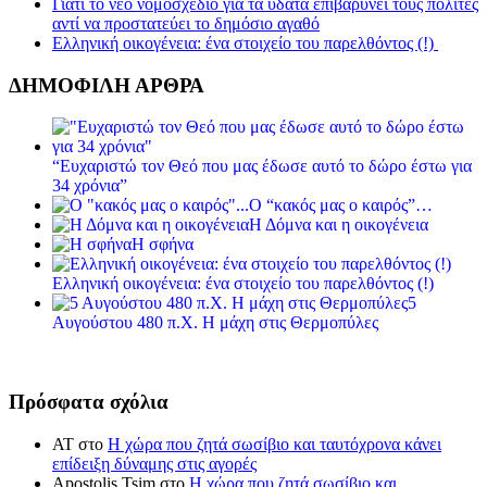
Γιατί το νέο νομοσχέδιο για τα ύδατα επιβαρύνει τους πολίτες
αντί να προστατεύει το δημόσιο αγαθό
Ελληνική οικογένεια: ένα στοιχείο του παρελθόντος (!)
ΔΗΜΟΦΙΛΗ ΑΡΘΡΑ
“Ευχαριστώ τον Θεό που μας έδωσε αυτό το δώρο έστω για
34 χρόνια”
Ο “κακός μας ο καιρός”…
Η Δόμνα και η οικογένεια
Η σφήνα
Ελληνική οικογένεια: ένα στοιχείο του παρελθόντος (!)
5
Αυγούστου 480 π.Χ. Η μάχη στις Θερμοπύλες
Πρόσφατα σχόλια
ΑΤ
στο
Η χώρα που ζητά σωσίβιο και ταυτόχρονα κάνει
επίδειξη δύναμης στις αγορές
Apostolis Tsim
στο
Η χώρα που ζητά σωσίβιο και