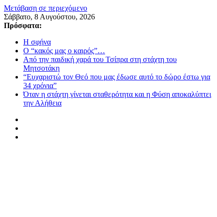
Μετάβαση σε περιεχόμενο
Σάββατο, 8 Αυγούστου, 2026
Πρόσφατα:
Η σφήνα
Ο “κακός μας ο καιρός”…
Από την παιδική χαρά του Τσίπρα στη στάχτη του
Μητσοτάκη
“Ευχαριστώ τον Θεό που μας έδωσε αυτό το δώρο έστω για
34 χρόνια”
Όταν η στάχτη γίνεται σταθερότητα και η Φύση αποκαλύπτει
την Αλήθεια