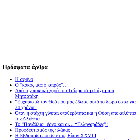
Πρόσφατα άρθρα
Η σφήνα
Ο “κακός μας ο καιρός”…
Από την παιδική χαρά του Τσίπρα στη στάχτη του
Μητσοτάκη
“Ευχαριστώ τον Θεό που μας έδωσε αυτό το δώρο έστω για
34 χρόνια”
Όταν η στάχτη γίνεται σταθερότητα και η Φύση αποκαλύπτει
την Αλήθεια
Το “Πανάθλιο” έργο και οι… “Ελληναράδες”!
Προοδευτισμός της πλάκας
Η Εβδομάδα που δεν μας Είπαν XXVIII