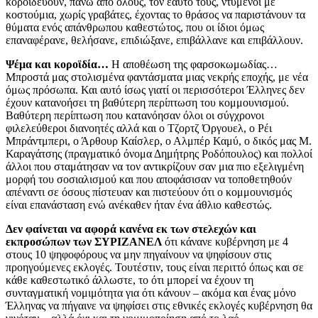
κοροϊδεύουν, πάνω από όλους, τον εαυτό τους, ντυμένοι με
κοστούμια, χωρίς γραβάτες, έχοντας το θράσος να παριστάνουν τα
θύματα ενός απάνθρωπου καθεστώτος, που οι ίδιοι όμως
επαναφέρανε, θελήσανε, επιδιώξανε, επιβάλλανε και επιβάλλουν.
Ψέμα και κοροϊδία…
Η αποθέωση της φαρσοκωμωδίας…
Μπροστά μας στολισμένα φαντάσματα μιας νεκρής εποχής, με νέα
όμως πρόσωπα. Και αυτό ίσως γιατί οι περισσότεροι Έλληνες δεν
έχουν κατανοήσει τη βαθύτερη περίπτωση του κομμουνισμού.
Βαθύτερη περίπτωση που κατανόησαν όλοι οι σύγχρονοι
φιλελεύθεροι διανοητές αλλά και ο Τζορτζ Όργουελ, ο Ρέι
Μπράντμπερι, ο Άρθουρ Καίσλερ, ο Αλμπέρ Καμύ, ο δικός μας Μ.
Καραγάτσης (πραγματικό όνομα Δημήτρης Pοδόπουλος) και πολλοί
άλλοι που σταμάτησαν να τον αντικρίζουν σαν μια πιο εξελιγμένη
μορφή του σοσιαλισμού και που αποφάσισαν να τοποθετηθούν
απέναντι σε όσους πίστευαν και πιστεύουν ότι ο κομμουνισμός
είναι επανάσταση ενώ ανέκαθεν ήταν ένα άθλιο καθεστώς.
Δεν φαίνεται να αφορά κανένα εκ των στελεχών και
εκπροσώπων των ΣΥΡΙΖΑΝΕΛ
ότι κάνανε κυβέρνηση με 4
στους 10 ψηφοφόρους να μην πηγαίνουν να ψηφίσουν στις
προηγούμενες εκλογές. Τουτέστιν, τους είναι περιττό όπως και σε
κάθε καθεστωτικό άλλωστε, το ότι μπορεί να έχουν τη
συνταγματική νομιμότητα για ότι κάνουν – ακόμα και ένας μόνο
Έλληνας να πήγαινε να ψηφίσει στις εθνικές εκλογές κυβέρνηση θα