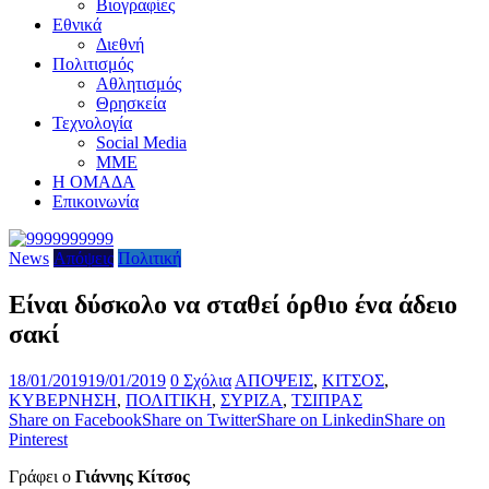
Βιογραφίες
Εθνικά
Διεθνή
Πολιτισμός
Αθλητισμός
Θρησκεία
Τεχνολογία
Social Media
ΜΜΕ
Η ΟΜΑΔΑ
Επικοινωνία
News
Απόψεις
Πολιτική
Είναι δύσκολο να σταθεί όρθιο ένα άδειο
σακί
18/01/2019
19/01/2019
0 Σχόλια
ΑΠΟΨΕΙΣ
,
ΚΙΤΣΟΣ
,
ΚΥΒΕΡΝΗΣΗ
,
ΠΟΛΙΤΙΚΗ
,
ΣΥΡΙΖΑ
,
ΤΣΙΠΡΑΣ
Share on Facebook
Share on Twitter
Share on Linkedin
Share on
Pinterest
Γράφει ο
Γιάννης Κίτσος