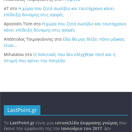
ΑΤ
στο
Η χώρα που ζητά σωσίβιο και ταυτόχρονα κάνει
επίδειξη δύναμης στις αγορές
Apostolis Tsim
στο
Η χώρα που ζητά σωσίβιο και ταυτόχρονα
κάνει επίδειξη δύναμης στις αγορές
Απόστολος Τσιμογιάννης
στο
Εδώ θα μας δείξει πόσο μάγκας
είναι…
Mihalatou
στο
Ο πολιτικός που δεν ελέγχθηκε ποτέ και η
στιγμή που κρίνει την πατρίδα
LastPoint.gr
To
LastPoint.gr
είναι μια
ιστοσελίδα έκφρασης γνώμης
που
έκανε την εμφάνιση της τον
Ιανουάριο του 2017
. Δεν