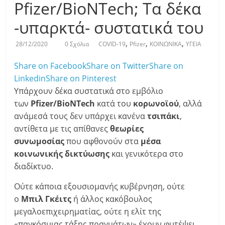
Pfizer/BioNTech; Τα δέκα
-υπαρκτά- συστατικά του
,
,
,
28/12/2020
0 Σχόλια
COVID-19
Pfizer
ΚΟΙΝΩΝΙΚΑ
ΥΓΕΙΑ
Share on Facebook
Share on Twitter
Share on
Linkedin
Share on Pinterest
Υπάρχουν δέκα συστατικά στο εμβόλιο
των
Pfizer/BioNTech
κατά του
κορωνοϊού
, αλλά
ανάμεσά τους δεν υπάρχει κανένα
τσιπάκι
,
αντίθετα με τις απίθανες
θεωρίες
συνωμοσίας
που αφθονούν στα
μέσα
κοινωνικής δικτύωσης
και γενικότερα στο
διαδίκτυο.
Ούτε κάποια εξουσιομανής κυβέρνηση, ούτε
ο
Μπιλ Γκέιτς
ή άλλος κακόβουλος
μεγαλοεπιχειρηματίας, ούτε η ελίτ της
«παγκόσμιας τάξης πραγμάτων» έχουν φυτέψει