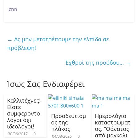
cnn
←
Ας μην μετατρέπουμε την ελπίδα σε
πρόβλεψη!
Εχθροί της προόδου…
→
Ίσως Σας Ενδιαφέρει
Καλλιτέχνες!
Είστε
συμφεροντο
Προοδευτισμ
Ημερολόγιο
λόγοι όχι
ός της
καταστρώματ
ιδεολόγοι!
πλάκας
ος. “Θάνατος
30/06/2017
0
από μαγκάλι
04/08/2026
0