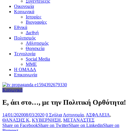
Συνεντεύξεις
Οικονομία
Κοινωνικά
Ιστορίες
Βιογραφίες
Εθνικά
Διεθνή
Πολιτισμός
Αθλητισμός
Θρησκεία
Τεχνολογία
Social Media
ΜΜΕ
Η ΟΜΑΔΑ
Επικοινωνία
Κοινωνικά
Ε, άει στο…, με την Πολιτική Ορθότητα!
14/01/2020
08/03/2020
0 Σχόλια
Αστυνομία
,
ΑΣΦΑΛΕΙΑ
,
ΘΑΝΑΣΗΣ Κ
,
ΚΥΒΕΡΝΗΣΗ
,
ΜΕΤΑΝΑΣΤΕΣ
Share on Facebook
Share on Twitter
Share on Linkedin
Share on
Pinterest