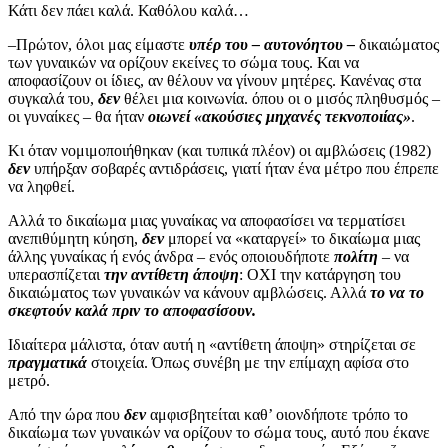
Κάτι δεν πάει καλά. Καθόλου καλά…
–Πρώτον, όλοι μας είμαστε
υπέρ του – αυτονόητου –
δικαιώματος
των γυναικών να ορίζουν εκείνες το σώμα τους. Και να
αποφασίζουν οι ίδιες, αν θέλουν να γίνουν μητέρες. Κανένας στα
συγκαλά του,
δεν
θέλει μια κοινωνία. όπου οι ο μισός πληθυσμός –
οι γυναίκες – θα ήταν
οιωνεί «ακούσιες μηχανές τεκνοποιίας»
.
Κι όταν νομιμοποιήθηκαν (και τυπικά πλέον) οι αμβλώσεις (1982)
δεν
υπήρξαν σοβαρές αντιδράσεις, γιατί ήταν ένα μέτρο που έπρεπε
να ληφθεί.
Αλλά το δικαίωμα μιας γυναίκας να αποφασίσει να τερματίσει
ανεπιθύμητη κύηση,
δεν
μπορεί να «καταργεί» το δικαίωμα μιας
άλλης γυναίκας ή ενός άνδρα – ενός οποιουδήποτε
πολίτη
– να
υπερασπίζεται
την αντίθετη άποψη
: ΟΧΙ την κατάργηση του
δικαιώματος των γυναικών να κάνουν αμβλώσεις. Αλλά
το να το
σκεφτούν καλά πριν το αποφασίσουν.
Ιδιαίτερα μάλιστα, όταν αυτή η «αντίθετη άποψη» στηρίζεται σε
πραγματικά
στοιχεία. Όπως συνέβη με την επίμαχη αφίσα στο
μετρό.
Από την ώρα που
δεν
αμφισβητείται καθ’ οιονδήποτε τρόπο το
δικαίωμα των γυναικών να ορίζουν το σώμα τους, αυτό που έκανε