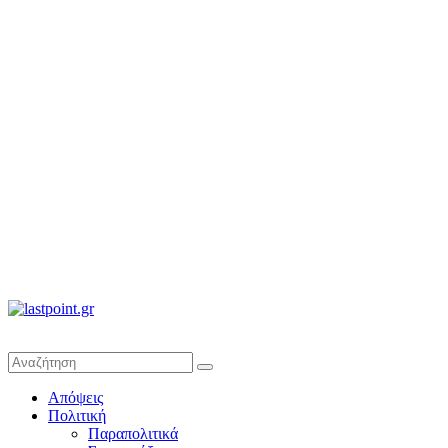
lastpoint.gr
Με
Απόψεις
άποψη
Πολιτική
μέχρι
Παραπολιτικά
τέλους…