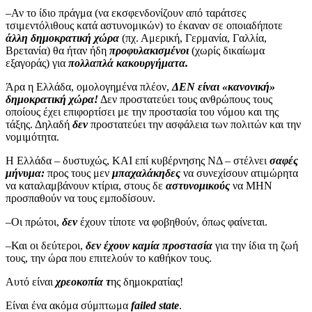
–Αν το ίδιο πράγμα (να εκσφενδονίζουν από ταράτσες
τσιμεντόλιθους κατά αστυνομικών) το έκαναν σε οποιαδήποτε
άλλη δημοκρατική χώρα
(πχ. Αμερική, Γερμανία, Γαλλία,
Βρετανία) θα ήταν ήδη
προφυλακισμένοι
(χωρίς δικαίωμα
εξαγοράς) για
πολλαπλά κακουργήματα.
Άρα η Ελλάδα, ομολογημένα πλέον,
ΔΕΝ είναι «κανονική»
δημοκρατική χώρα!
Δεν προστατεύει τους ανθρώπους τους
οποίους έχει επιφορτίσει με την προστασία του νόμου και της
τάξης. Δηλαδή
δεν
προστατεύει την ασφάλεια των πολιτών και την
νομιμότητα.
Η Ελλάδα – δυστυχώς, ΚΑΙ επί κυβέρνησης ΝΔ – στέλνει
σαφές
μήνυμα:
προς τους μεν
μπαχαλάκηδες
να συνεχίσουν ατιμώρητα
να καταλαμβάνουν κτίρια, στους δε
αστυνομικούς
να ΜΗΝ
προσπαθούν να τους εμποδίσουν.
–Οι πρώτοι,
δεν
έχουν τίποτε να φοβηθούν, όπως φαίνεται.
–Και οι δεύτεροι,
δεν έχουν καμία προστασία
για την ίδια τη ζωή
τους, την ώρα που επιτελούν το καθήκον τους.
Αυτό είναι
χρεοκοπία τ
ης δημοκρατίας!
Είναι ένα ακόμα σύμπτωμα
failed state
.