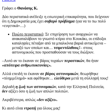
Γράφει ο
Θανάσης Κ.
Δύο περιστατικά ανέδειξε η εσωτερική επικαιρότητα, που δείχνουν
ότι η Δημοκρατία μας έχει
σοβαρό πρόβλημα
(για να το πω πολύ
«ευγενικά»…)
Πρώτο περιστατικό
: Σε επιχείρηση των αναρχικών να
ανακαταλάβουν το γνωστό κτίριο στο Κουκάκι, οι επίδοξοι
καταληψίες πέταξαν από τα μπαλκόνια βαριά αντικείμενα –
μεταξύ των οποίων και…
τσιμεντόλιθους!
– στους
αστυνομικούς που προσπαθούσαν να τους διώξουν.
–Αυτό αν το έκαναν σε βάρος τυχαίων
περαστικών
, θα ήταν
«απόπειρα ανθρωποκτονίας».
Αλλά επειδή το έκαναν
σε βάρος αστυνομικών
, θεωρήθηκε
«πλημμέλημά» και αφέθηκαν…
ελεύθεροι
μετά τη σύλληψή τους!
Δηλαδή
η ζωή των αστυνομικών
, κατά την Ελληνική Πολιτεία,
δεν
αξίζει όσο η ζωή των απλών πολιτών.
Ακριβέστερα, απλώς
«δεν αξίζει».
Κι αυτό είναι
ντροπή
για όλους μας!