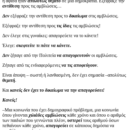
η αφίσα ήταν
απολύτως θεμιτό
σε μια δημοκρατία. Εξέφραζε την
αντίθεση
προς τις αμβλώσεις…
Δεν
εξέφραζε την αντίθεση προς το
δικαίωμα
στις αμβλώσεις.
Εξέφραζε την αντίθεση προς
τις ίδιες
τις αμβλώσεις!
Δεν έλεγε στις γυναίκες: απαγορεύετε να το κάνετε!
Έλεγε:
σκεφτείτε τι πάτε να κάνετε.
Δεν
ζήταγε από την Πολιτεία
να απαγορευτούν
οι αμβλώσεις.
Ζήταγε από τις ενδιαφερόμενες
να τις αποφεύγουν
.
Είναι άποψη – σωστή ή λανθασμένη, δεν έχει σημασία –απολύτως
θεμιτή
.
Και
κανείς δεν έχει το δικαίωμα να την απαγορεύσει!
Κανείς!
–Μια κοινωνία που έχει δημογραφικό πρόβλημα, μια κοινωνία
όπου γίνονται
χιλιάδες αμβλώσεις
κάθε χρόνο και όπου ο αριθμός
των παιδιών που γεννώνται πλέον,
υστερεί
τους αριθμού όσων
πεθαίνουν κάθε χρόνο,
απαγορεύει
σε κάποιους δημόσια να