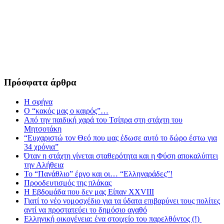
Πρόσφατα άρθρα
Η σφήνα
Ο “κακός μας ο καιρός”…
Από την παιδική χαρά του Τσίπρα στη στάχτη του
Μητσοτάκη
“Ευχαριστώ τον Θεό που μας έδωσε αυτό το δώρο έστω για
34 χρόνια”
Όταν η στάχτη γίνεται σταθερότητα και η Φύση αποκαλύπτει
την Αλήθεια
Το “Πανάθλιο” έργο και οι… “Ελληναράδες”!
Προοδευτισμός της πλάκας
Η Εβδομάδα που δεν μας Είπαν XXVIII
Γιατί το νέο νομοσχέδιο για τα ύδατα επιβαρύνει τους πολίτες
αντί να προστατεύει το δημόσιο αγαθό
Ελληνική οικογένεια: ένα στοιχείο του παρελθόντος (!)