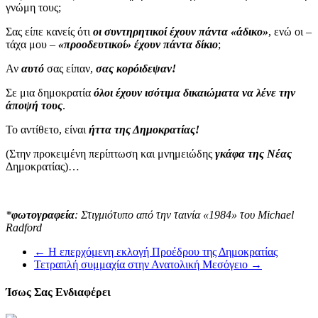
γνώμη τους;
Σας είπε κανείς ότι
οι συντηρητικοί έχουν πάντα «άδικο»
, ενώ οι –
τάχα μου –
«προοδευτικοί» έχουν πάντα δίκιο
;
Αν
αυτό
σας είπαν,
σας κορόιδεψαν!
Σε μια δημοκρατία
όλοι έχουν ισότιμα δικαιώματα να λένε την
άποψή τους
.
Το αντίθετο, είναι
ήττα της Δημοκρατίας!
(Στην προκειμένη περίπτωση και μνημειώδης
γκάφα της Νέας
Δημοκρατίας)…
*
φωτογραφεία
: Στιγμιότυπο από την ταινία «1984» του Michael
Radford
←
Η επερχόμενη εκλογή Προέδρου της Δημοκρατίας
Τετραπλή συμμαχία στην Ανατολική Μεσόγειο
→
Ίσως Σας Ενδιαφέρει