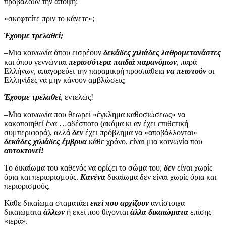
προβάλουν την άποψη:
«σκεφτείτε πριν το κάνετε»;
Έχουμε τρελαθεί;
–Μια κοινωνία όπου εισρέουν
δεκάδες χιλιάδες λαθρομετανάστες
και όπου γεννώνται
περισσότερα παιδιά παρανόμων
, παρά
Ελλήνων, απαγορεύει την παραμικρή προσπάθεια
να πειστούν
οι
Ελληνίδες να μην κάνουν αμβλώσεις;
Έχουμε τρελαθεί
, εντελώς!
–Μια κοινωνία που θεωρεί «έγκλημα καθοσιώσεως» να
κακοποιηθεί ένα …αδέσποτο (ακόμα κι αν έχει επιθετική
συμπεριφορά), αλλά
δεν
έχει πρόβλημα να «αποβάλλονται»
δεκάδες χιλιάδες έμβρυα
κάθε χρόνο, είναι μια κοινωνία που
αυτοκτονεί!
Το δικαίωμα του καθενός να ορίζει το σώμα του,
δεν
είναι χωρίς
όρια και περιορισμούς.
Κανένα
δικαίωμα δεν είναι χωρίς όρια και
περιορισμούς.
Κάθε δικαίωμα σταματάει
εκεί που αρχίζουν
αντίστοιχα
δικαιώματα
άλλων
ή εκεί που θίγονται
άλλα δικαιώματα
επίσης
«ιερά».