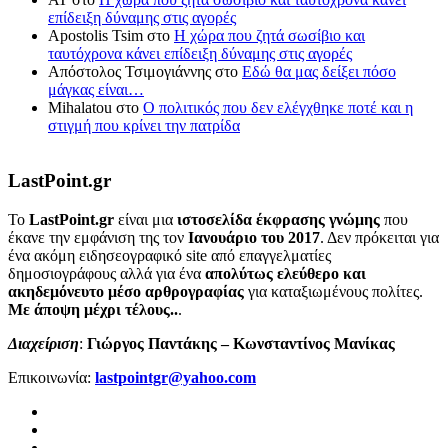
επίδειξη δύναμης στις αγορές
Apostolis Tsim
στο
Η χώρα που ζητά σωσίβιο και
ταυτόχρονα κάνει επίδειξη δύναμης στις αγορές
Απόστολος Τσιμογιάννης
στο
Εδώ θα μας δείξει πόσο
μάγκας είναι…
Mihalatou
στο
Ο πολιτικός που δεν ελέγχθηκε ποτέ και η
στιγμή που κρίνει την πατρίδα
LastPoint.gr
To
LastPoint.gr
είναι μια
ιστοσελίδα έκφρασης γνώμης
που
έκανε την εμφάνιση της τον
Ιανουάριο του 2017
. Δεν πρόκειται για
ένα ακόμη ειδησεογραφικό site από επαγγελματίες
δημοσιογράφους αλλά για ένα
απολύτως ελεύθερο και
ακηδεμόνευτο μέσο αρθρογραφίας
για καταξιωμένους πολίτες.
Με άποψη μέχρι τέλους..
.
Διαχείριση
:
Γιώργος Παντάκης – Κωνσταντίνος Μανίκας
Επικοινωνία:
lastpointgr@yahoo.com