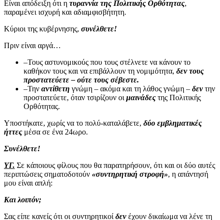
Είναι απόδειξη ότι η
τυραννία της Πολιτικής Ορθότητας
,
παραμένει ισχυρή και αδιαμφισβήτητη.
Κύριοι της κυβέρνησης,
συνέλθετε!
Πριν είναι αργά…
–Τους αστυνομικούς που τους στέλνετε να κάνουν το
καθήκον τους και να επιβάλλουν τη νομιμότητα,
δεν τους
προστατεύετε – ούτε τους σέβεστε.
–Την
αντίθετη
γνώμη – ακόμα και τη λάθος γνώμη –
δεν
την
προστατεύετε, όταν τσιρίζουν οι
μαινάδες
της Πολιτικής
Ορθότητας.
Υποστήκατε, χωρίς να το πολύ-καταλάβετε,
δύο εμβληματικές
ήττες
μέσα σε ένα 24ωρο.
Συνέλθετε!
ΥΓ.
Σε κάποιους φίλους που θα παρατηρήσουν, ότι και οι δύο αυτές
περιπτώσεις σηματοδοτούν
«συντηρητική στροφή»
, η απάντησή
μου είναι απλή:
Και λοιπόν;
Σας είπε κανείς ότι οι συντηρητικοί
δεν
έχουν δικαίωμα να λένε τη