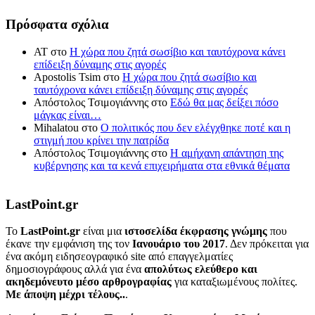
Πρόσφατα σχόλια
ΑΤ
στο
Η χώρα που ζητά σωσίβιο και ταυτόχρονα κάνει
επίδειξη δύναμης στις αγορές
Apostolis Tsim
στο
Η χώρα που ζητά σωσίβιο και
ταυτόχρονα κάνει επίδειξη δύναμης στις αγορές
Απόστολος Τσιμογιάννης
στο
Εδώ θα μας δείξει πόσο
μάγκας είναι…
Mihalatou
στο
Ο πολιτικός που δεν ελέγχθηκε ποτέ και η
στιγμή που κρίνει την πατρίδα
Απόστολος Τσιμογιάννης
στο
Η αμήχανη απάντηση της
κυβέρνησης και τα κενά επιχειρήματα στα εθνικά θέματα
LastPoint.gr
To
LastPoint.gr
είναι μια
ιστοσελίδα έκφρασης γνώμης
που
έκανε την εμφάνιση της τον
Ιανουάριο του 2017
. Δεν πρόκειται για
ένα ακόμη ειδησεογραφικό site από επαγγελματίες
δημοσιογράφους αλλά για ένα
απολύτως ελεύθερο και
ακηδεμόνευτο μέσο αρθρογραφίας
για καταξιωμένους πολίτες.
Με άποψη μέχρι τέλους..
.