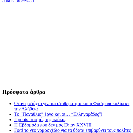
data is processed.
Πρόσφατα άρθρα
Όταν η στάχτη γίνεται σταθερότητα και η Φύση αποκαλύπτει
την Αλήθεια
Το “Πανάθλιο” έργο και οι… “Ελληναράδες”!
Προοδευτισμός της πλάκας
Η Εβδομάδα που δεν μας Είπαν XXVIII
Γιατί το νέο νομοσχέδιο για τα ύδατα επιβαρύνει τους πολίτες