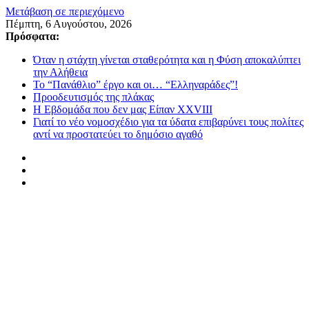
Μετάβαση σε περιεχόμενο
Πέμπτη, 6 Αυγούστου, 2026
Πρόσφατα:
Όταν η στάχτη γίνεται σταθερότητα και η Φύση αποκαλύπτει
την Αλήθεια
Το “Πανάθλιο” έργο και οι… “Ελληναράδες”!
Προοδευτισμός της πλάκας
Η Εβδομάδα που δεν μας Είπαν XXVIII
Γιατί το νέο νομοσχέδιο για τα ύδατα επιβαρύνει τους πολίτες
αντί να προστατεύει το δημόσιο αγαθό