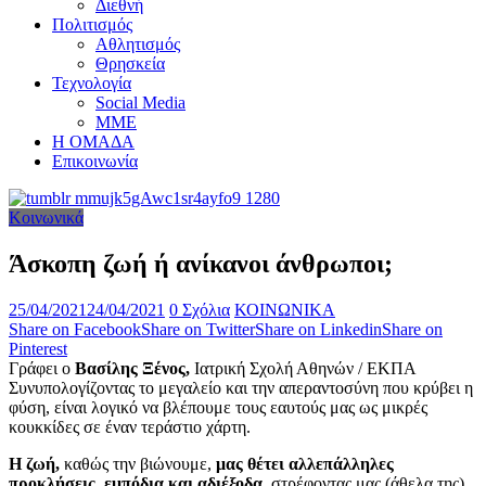
Διεθνή
Πολιτισμός
Αθλητισμός
Θρησκεία
Τεχνολογία
Social Media
ΜΜΕ
Η ΟΜΑΔΑ
Επικοινωνία
Κοινωνικά
Άσκοπη ζωή ή ανίκανοι άνθρωποι;
25/04/2021
24/04/2021
0 Σχόλια
ΚΟΙΝΩΝΙΚΑ
Share on Facebook
Share on Twitter
Share on Linkedin
Share on
Pinterest
Γράφει ο
Βασίλης Ξένος,
Ιατρική Σχολή Αθηνών / ΕΚΠΑ
Συνυπολογίζοντας το μεγαλείο και την απεραντοσύνη που κρύβει η
φύση, είναι λογικό να βλέπουμε τους εαυτούς μας ως μικρές
κουκκίδες σε έναν τεράστιο χάρτη.
Η ζωή,
καθώς την βιώνουμε,
μας θέτει αλλεπάλληλες
προκλήσεις, εμπόδια και αδιέξοδα,
στρέφοντας μας (άθελα της)