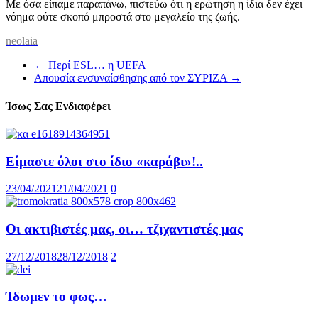
Με όσα είπαμε παραπάνω, πιστεύω ότι η ερώτηση η ίδια δεν έχει
νόημα ούτε σκοπό μπροστά στο μεγαλείο της ζωής.
neolaia
←
Περί ESL… η UEFA
Απουσία ενσυναίσθησης από τον ΣΥΡΙΖΑ
→
Ίσως Σας Ενδιαφέρει
Είμαστε όλοι στο ίδιο «καράβι»!..
23/04/2021
21/04/2021
0
Οι ακτιβιστές μας, οι… τζιχαντιστές μας
27/12/2018
28/12/2018
2
Ίδωμεν το φως…