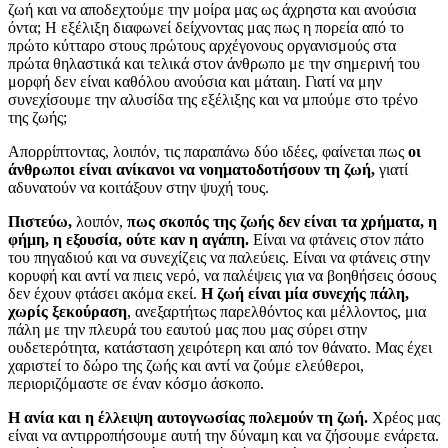
ζωή και να αποδεχτούμε την μοίρα μας ως άχρηστα και ανούσια
όντα; Η εξέλιξη διαφωνεί δείχνοντας μας πως η πορεία από το
πρώτο κύτταρο στους πρώτους αρχέγονους οργανισμούς στα
πρώτα θηλαστικά και τελικά στον άνθρωπο με την σημερινή του
μορφή δεν είναι καθόλου ανούσια και μάταιη. Γιατί να μην
συνεχίσουμε την αλυσίδα της εξέλιξης και να μπούμε στο τρένο
της ζωής;
Απορρίπτοντας, λοιπόν, τις παραπάνω δύο ιδέες, φαίνεται πως
οι
άνθρωποι είναι ανίκανοι να νοηματοδοτήσουν τη ζωή,
γιατί
αδυνατούν να κοιτάξουν στην ψυχή τους.
Πιστεύω,
λοιπόν,
πως σκοπός της ζωής δεν είναι τα χρήματα, η
φήμη, η εξουσία, ούτε καν η αγάπη.
Είναι να φτάνεις στον πάτο
του πηγαδιού και να συνεχίζεις να παλεύεις. Είναι να φτάνεις στην
κορυφή και αντί να πιεις νερό, να παλέψεις για να βοηθήσεις όσους
δεν έχουν φτάσει ακόμα εκεί.
Η ζωή είναι μία συνεχής πάλη,
χωρίς ξεκούραση
, ανεξαρτήτως παρελθόντος και μέλλοντος, μια
πάλη με την πλευρά του εαυτού μας που μας σύρει στην
ουδετερότητα, κατάσταση χειρότερη και από τον θάνατο. Μας έχει
χαριστεί το δώρο της ζωής και αντί να ζούμε ελεύθεροι,
περιοριζόμαστε σε έναν κόσμο άσκοπο.
Η ανία και η έλλειψη αυτογνωσίας πολεμούν τη ζωή.
Χρέος μας
είναι να αντιρροπήσουμε αυτή την δύναμη και να ζήσουμε ενάρετα.