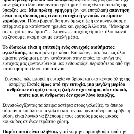
συνεχώς στο ίδιο αναπάντητο ερώτημα: Ποιος είναι ο σκοπός της
ύπαρξης μας;
Μια πρώτη, γρήγορη
(αν και επιπόλαιη)
απάντηση
είναι πως σκοπός μας είναι η ευτυχία ή γενικώς να είμαστε
χαρούμενοι.
Πόσο βαρετή θα ήταν όμως η ζωή αν κυνηγούσαμε
ατέρμονα μια κατάσταση ηρεμίας και χαράς; Άλλωστε, “Μακάριοι
οι πτωχοί τω πνεύματι”… Σταγόνες ευτυχίας είμαστε όλοι ικανοί
να ζήσουμε, ακόμη και με ευτελή μέσα.
Το δύσκολο είναι η επίτευξη ενός συνεχούς αισθήματος
αγαλλίασης,
αποκτημένο με κόπο. Επιπλέον, πιστεύω πως όλοι
είμαστε γνώριμοι με την κατάσταση στην οποία, το κυνήγι της
ευτυχίας μας ζωντανεύει και μας ενθουσιάζει περισσότερο από την
κατάκτηση του ίδιου του στόχου.
Συνεπώς, πώς μπορεί η ευτυχία να βρίσκεται στο κέντρο όλης της
ύπαρξης;
Εκτός όμως από την ευτυχία, μια μεγάλη μερίδα
ανθρώπων στηρίζει πως η ζωή δεν έχει νόημα, ούτε σκοπό,
οπότε και οι άνθρωποι δεν έχουν λόγο ύπαρξης.
Συνυπολογίζοντας τα άπειρα αστέρια στους γαλαξίες, τα άπειρα
σύμπαντα και όλο το μεγαλείο και την απεραντοσύνη που κρύβει η
φύση, είναι λογικό να βλέπουμε τους εαυτούς μας ως μικρές
κουκκίδες σε έναν τεράστιο χάρτη.
Παρότι αυτό είναι αλήθεια,
γιατί να μην παραιτηθούμε από την