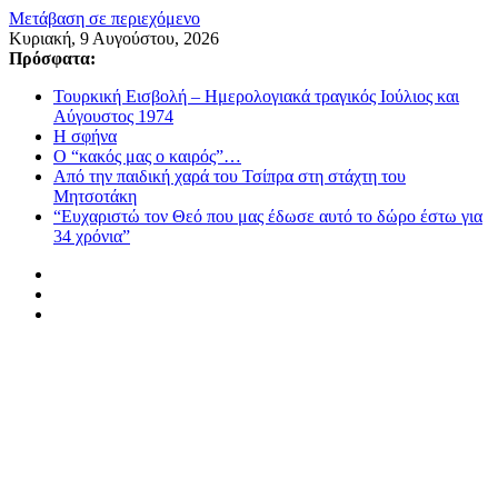
Μετάβαση σε περιεχόμενο
Κυριακή, 9 Αυγούστου, 2026
Πρόσφατα:
Τουρκική Εισβολή – Ημερολογιακά τραγικός Ιούλιος και
Αύγουστος 1974
Η σφήνα
Ο “κακός μας ο καιρός”…
Από την παιδική χαρά του Τσίπρα στη στάχτη του
Μητσοτάκη
“Ευχαριστώ τον Θεό που μας έδωσε αυτό το δώρο έστω για
34 χρόνια”