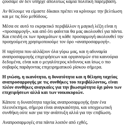
ζούσαμε αν δεν υπήρχε απολύτως καμία πολιτική παρέμβαση.
Αν θέλουμε να είμαστε δίκαιοι πρέπει να κρίνουμε την βελτίωση
και με τις δύο μεθόδους.
Μέσα σε αυτό το εκρηκτικό περιβάλλον η μαγική λέξη είναι η
«προσαρμογή», και από ότι φαίνεται θα μας ακολουθεί για πάντα.
Και επειδή εκ των πραγμάτων η κάθε προσαρμογή ακολουθεί την
προηγούμενη χρησιμοποιούμε τον όρο «αναπροσαρμογή».
Η ταχύτητα που αλλάζουν όλα γύρω μας, και η αδυναμία
αναπροσαρμογής επιχειρήσεων και οργανισμών στα καινούρια
δεδομένα, είναι και ο μεγαλύτερος κίνδυνος και ίσως ο πιο
σοβαρός παράγοντας επιχειρηματικού ρίσκου σήμερα.
Η γνώση, η ικανότητα, η δυνατότητα και η θέληση ταχείας
αναπροσαρμογής με τις συνθήκες του περιβάλλοντος, είναι
πλέον συνθήκες αναγκαίες για την βιωσιμότητα όχι μόνο των
επιχειρήσεων αλλά και των νοικοκυριών.
Κάποτε η δυνατότητα ταχείας αναπροσαρμογής ήταν ένα
πλεονέκτημα, σήμερα είναι αναγκαιότητα, και υποχρεωτική
συνθήκη ούτε καν για την ανάπτυξη αλλά για την επιβίωση.
Αναπροσαρμογές στα πάντα λοιπόν από εχθές.