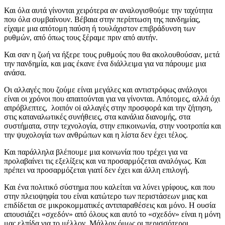
Και όλα αυτά γίνονται χειρότερα αν αναλογισθούμε την ταχύτητα
που όλα συμβαίνουν. Βέβαια στην περίπτωση της πανδημίας,
είχαμε μια απότομη παύση ή τουλάχιστον επιβράδυνση των
ρυθμών, από όπως τους ξέραμε πριν από αυτήν.
Και σαν η ζωή να ήξερε τους ρυθμούς που θα ακολουθούσαν, μετά
την πανδημία, και μας έκανε ένα διάλλειμα για να πάρουμε μια
ανάσα.
Οι αλλαγές που ζούμε είναι μεγάλες και αντιστρόφως ανάλογοι
είναι οι χρόνοι που απαιτούνται για να γίνονται. Απότομες, αλλά όχι
απρόβλεπτες, λοιπόν oi αλλαγές στην προσφορά και την ζήτηση,
στις καταναλωτικές συνήθειες, στα κανάλια διανομής, στα
συστήματα, στην τεχνολογία, στην επικοινωνία, στην νοοτροπία και
την ψυχολογία των ανθρώπων και η λίστα δεν έχει τέλος.
Και παράλληλα βλέπουμε μια κοινωνία που τρέχει για να
προλαβαίνει τις εξελίξεις και να προσαρμόζεται αναλόγως. Και
πρέπει να προσαρμόζεται γιατί δεν έχει και άλλη επιλογή.
Και ένα πολιτικό σύστημα που καλείται να λύνει γρίφους, και που
στην πλειοψηφία του είναι κατώτερο των περιστάσεων μιας και
επιδίδεται σε μικροκομματικές αντιπαραθέσεις και μόνο. Η ουσία
απουσιάζει «σχεδόν» από όλους και αυτό το «σχεδόν» είναι η μόνη
μας ελπίδα για το μέλλον. Μάλλον όμως οι περισσότεροι