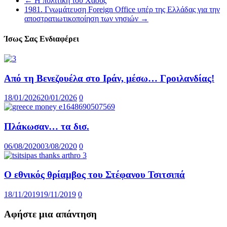
←
Η πολιτική του Χάους
1981. Γνωμάτευση Foreign Office υπέρ της Ελλάδας για την
αποστρατιωτικοποίηση των νησιών
→
Ίσως Σας Ενδιαφέρει
Από τη Βενεζουέλα στο Ιράν, μέσω… Γροιλανδίας!
18/01/2026
20/01/2026
0
Πλάκωσαν… τα δισ.
06/08/2020
03/08/2020
0
Ο εθνικός θρίαμβος του Στέφανου Τσιτσιπά
18/11/2019
19/11/2019
0
Αφήστε μια απάντηση