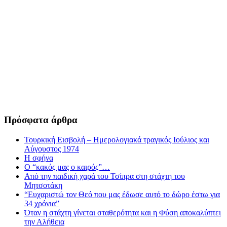
Πρόσφατα άρθρα
Τουρκική Εισβολή – Ημερολογιακά τραγικός Ιούλιος και
Αύγουστος 1974
Η σφήνα
Ο “κακός μας ο καιρός”…
Από την παιδική χαρά του Τσίπρα στη στάχτη του
Μητσοτάκη
“Ευχαριστώ τον Θεό που μας έδωσε αυτό το δώρο έστω για
34 χρόνια”
Όταν η στάχτη γίνεται σταθερότητα και η Φύση αποκαλύπτει
την Αλήθεια