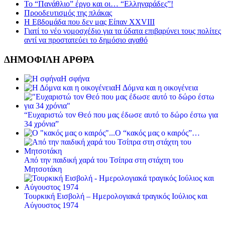
Το “Πανάθλιο” έργο και οι… “Ελληναράδες”!
Προοδευτισμός της πλάκας
Η Εβδομάδα που δεν μας Είπαν XXVIII
Γιατί το νέο νομοσχέδιο για τα ύδατα επιβαρύνει τους πολίτες
αντί να προστατεύει το δημόσιο αγαθό
ΔΗΜΟΦΙΛΗ ΑΡΘΡΑ
Η σφήνα
Η Δόμνα και η οικογένεια
“Ευχαριστώ τον Θεό που μας έδωσε αυτό το δώρο έστω για
34 χρόνια”
Ο “κακός μας ο καιρός”…
Από την παιδική χαρά του Τσίπρα στη στάχτη του
Μητσοτάκη
Τουρκική Εισβολή – Ημερολογιακά τραγικός Ιούλιος και
Αύγουστος 1974