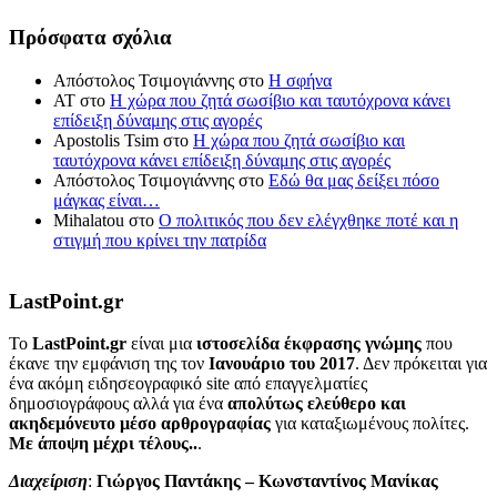
Πρόσφατα σχόλια
Απόστολος Τσιμογιάννης
στο
Η σφήνα
ΑΤ
στο
Η χώρα που ζητά σωσίβιο και ταυτόχρονα κάνει
επίδειξη δύναμης στις αγορές
Apostolis Tsim
στο
Η χώρα που ζητά σωσίβιο και
ταυτόχρονα κάνει επίδειξη δύναμης στις αγορές
Απόστολος Τσιμογιάννης
στο
Εδώ θα μας δείξει πόσο
μάγκας είναι…
Mihalatou
στο
Ο πολιτικός που δεν ελέγχθηκε ποτέ και η
στιγμή που κρίνει την πατρίδα
LastPoint.gr
To
LastPoint.gr
είναι μια
ιστοσελίδα έκφρασης γνώμης
που
έκανε την εμφάνιση της τον
Ιανουάριο του 2017
. Δεν πρόκειται για
ένα ακόμη ειδησεογραφικό site από επαγγελματίες
δημοσιογράφους αλλά για ένα
απολύτως ελεύθερο και
ακηδεμόνευτο μέσο αρθρογραφίας
για καταξιωμένους πολίτες.
Με άποψη μέχρι τέλους..
.
Διαχείριση
:
Γιώργος Παντάκης – Κωνσταντίνος Μανίκας