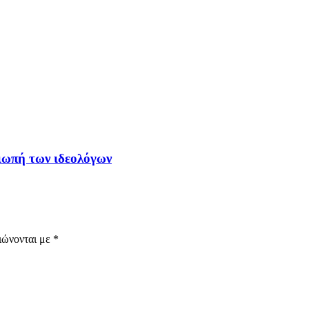
σιωπή των ιδεολόγων
ιώνονται με
*