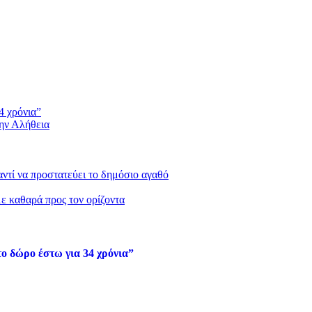
4 χρόνια”
την Αλήθεια
 αντί να προστατεύει το δημόσιο αγαθό
με καθαρά προς τον ορίζοντα
ο δώρο έστω για 34 χρόνια”