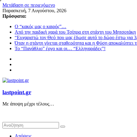
Μετάβαση σε περιεχόμενο
Παρασκευή, 7 Αυγούστου, 2026
Πρόσφατα:
Ο “κακός μας ο καιρός”…
Από την παιδική χαρά του Τσίπρα στη στάχτη του Μητσοτάκη
“Ευχαριστώ τον Θεό που μας έδωσε αυτό το δώρο έστω για 3
Όταν η στάχτη γίνεται σταθερότητα και η Φύση αποκαλύπτει 
Το “Πανάθλιο” έργο και οι… “Ελληναράδες”!
lastpoint.gr
Με άποψη μέχρι τέλους…
Απόψεις