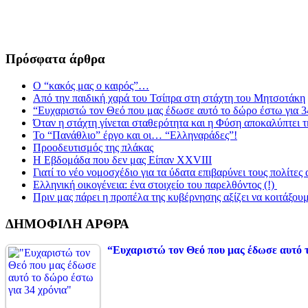
Πρόσφατα άρθρα
Ο “κακός μας ο καιρός”…
Από την παιδική χαρά του Τσίπρα στη στάχτη του Μητσοτάκη
“Ευχαριστώ τον Θεό που μας έδωσε αυτό το δώρο έστω για 3
Όταν η στάχτη γίνεται σταθερότητα και η Φύση αποκαλύπτει 
Το “Πανάθλιο” έργο και οι… “Ελληναράδες”!
Προοδευτισμός της πλάκας
Η Εβδομάδα που δεν μας Είπαν XXVIII
Γιατί το νέο νομοσχέδιο για τα ύδατα επιβαρύνει τους πολίτες
Ελληνική οικογένεια: ένα στοιχείο του παρελθόντος (!)
Πριν μας πάρει η προπέλα της κυβέρνησης αξίζει να κοιτάξου
ΔΗΜΟΦΙΛΗ ΑΡΘΡΑ
“Ευχαριστώ τον Θεό που μας έδωσε αυτό τ