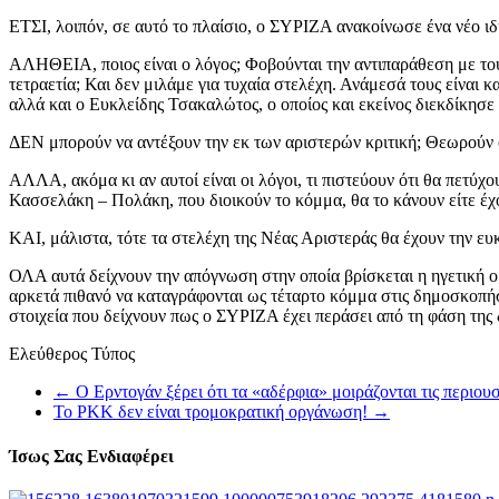
ΕΤΣΙ, λοιπόν, σε αυτό το πλαίσιο, ο ΣΥΡΙΖΑ ανακοίνωσε ένα νέο ιδ
ΑΛΗΘΕΙΑ, ποιος είναι ο λόγος; Φοβούνται την αντιπαράθεση με του
τετραετία; Και δεν μιλάμε για τυχαία στελέχη. Ανάμεσά τους είνα
αλλά και ο Ευκλείδης Τσακαλώτος, ο οποίος και εκείνος διεκδίκησε 
ΔΕΝ μπορούν να αντέξουν την εκ των αριστερών κριτική; Θεωρούν ό
ΑΛΛΑ, ακόμα κι αν αυτοί είναι οι λόγοι, τι πιστεύουν ότι θα πετύ
Κασσελάκη – Πολάκη, που διοικούν το κόμμα, θα το κάνουν είτε έχ
ΚΑΙ, μάλιστα, τότε τα στελέχη της Νέας Αριστεράς θα έχουν την ευ
ΟΛΑ αυτά δείχνουν την απόγνωση στην οποία βρίσκεται η ηγετική ο
αρκετά πιθανό να καταγράφονται ως τέταρτο κόμμα στις δημοσκοπήσε
στοιχεία που δείχνουν πως ο ΣΥΡΙΖΑ έχει περάσει από τη φάση της
Ελεύθερος Τύπος
←
Ο Ερντογάν ξέρει ότι τα «αδέρφια» μοιράζονται τις περιουσ
Το ΡΚΚ δεν είναι τρομοκρατική οργάνωση!
→
Ίσως Σας Ενδιαφέρει