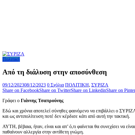
Πολιτική
Από τη διάλυση στην αποσύνθεση
09/12/2023
08/12/2023
0 Σχόλια
ΠΟΛΙΤΙΚΗ
,
ΣΥΡΙΖΑ
Share on Facebook
Share on Twitter
Share on Linkedin
Share on Pinter
Γράφει ο
Γιάννης Τσαπρούνης
Εδώ και χρόνια αποτελεί σύνηθες φαινόμενο να επιβάλλει ο ΣΥΡΙΖ
και ως αντιπολίτευση ποτέ δεν κέρδισε κάτι από αυτή την τακτική.
ΑΥΤΗ, βέβαια, ήταν, είναι και απ’ ό,τι φαίνεται θα συνεχίσει να ε
παθαίνουν αλλεργία στην αντίθετη γνώμη.