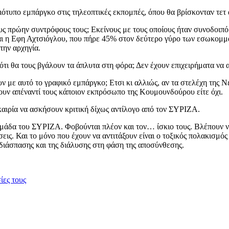
ιότυπο εμπάργκο στις τηλεοπτικές εκπομπές, όπου θα βρίσκονταν τετ 
ς πρώην συντρόφους τους; Εκείνους με τους οποίους ήταν συνοδοιπόρο
ι και η Εφη Αχτσιόγλου, που πήρε 45% στον δεύτερο γύρο των εσωκομ
την αρχηγία.
τι θα τους βγάλουν τα άπλυτα στη φόρα; Δεν έχουν επιχειρήματα να 
χουν με αυτό το γραφικό εμπάργκο; Ετσι κι αλλιώς, αν τα στελέχη τη
ουν απέναντί τους κάποιον εκπρόσωπο της Κουμουνδούρου είτε όχι.
καιρία να ασκήσουν κριτική δίχως αντίλογο από τον ΣΥΡΙΖΑ.
μάδα του ΣΥΡΙΖΑ. Φοβούνται πλέον και τον… ίσκιο τους. Βλέπουν να 
ις. Και το μόνο που έχουν να αντιτάξουν είναι ο τοξικός πολακισμός
 διάσπασης και της διάλυσης στη φάση της αποσύνθεσης.
ίες τους