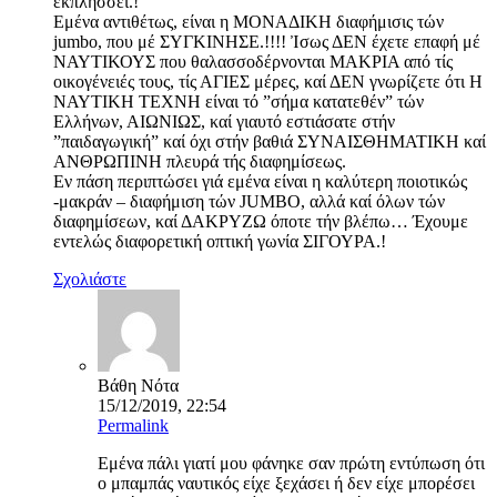
εκπλήσσει.!
Εμένα αντιθέτως, είναι η ΜΟΝΑΔΙΚΗ διαφήμισις τών
jumbo, που μέ ΣΥΓΚΙΝΗΣΕ.!!!! Ἰσως ΔΕΝ έχετε επαφή μέ
ΝΑΥΤΙΚΟΥΣ που θαλασσοδέρνονται ΜΑΚΡΙΑ από τίς
οικογένειές τους, τίς ΑΓΙΕΣ μέρες, καί ΔΕΝ γνωρίζετε ότι Η
ΝΑΥΤΙΚΗ ΤΕΧΝΗ είναι τό ”σήμα κατατεθέν” τών
Ελλήνων, ΑΙΩΝΙΩΣ, καί γιαυτό εστιάσατε στήν
”παιδαγωγική” καί όχι στήν βαθιά ΣΥΝΑΙΣΘΗΜΑΤΙΚΗ καί
ΑΝΘΡΩΠΙΝΗ πλευρά τής διαφημίσεως.
Εν πάση περιπτώσει γιά εμένα είναι η καλύτερη ποιοτικώς
-μακράν – διαφήμιση τών JUMBO, αλλά καί όλων τών
διαφημίσεων, καί ΔΑΚΡΥΖΩ όποτε τήν βλέπω… Έχουμε
εντελώς διαφορετική οπτική γωνία ΣΙΓΟΥΡΑ.!
Σχολιάστε
Βάθη Νότα
15/12/2019, 22:54
Permalink
Εμένα πάλι γιατί μου φάνηκε σαν πρώτη εντύπωση ότι
ο μπαμπάς ναυτικός είχε ξεχάσει ή δεν είχε μπορέσει