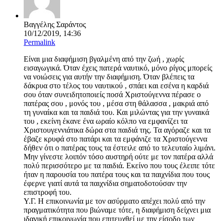
Βαγγέλης Σαράντος
10/12/2019, 14:36
Permalink
Είναι μια διαφήμιση βγαλμένη από την ζωή , χωρίς
εισαγωγικά. Όταν έχεις πατερά ναυτικό, μόνο ρίγος μπορείς
να νοιώσεις για αυτήν την διαφήμιση. Όταν βλέπεις τα
δάκρυα στο τέλος του ναυτικού , σπάει και εσένα η καρδιά
σου όταν συνειδητοποιείς ποσά Χριστούγεννα πέρασε ο
πατέρας σου , μονός του , μέσα στη θάλασσα , μακριά από
τη γυναίκα και τα παιδιά του. Και μιλώντας για την γυναικά
του , εκείνη έκανε ένα ωραίο κόλπο να εμφανίζει τα
Χριστουγεννιάτικα δώρα στα παιδιά της. Τα αγόραζε και τα
έβαζε κρυφά στο πατάρι και τα εμφάνιζε τα Χριστούγεννα
δήθεν ότι ο πατέρας τους τα έστειλε από το τελευταίο λιμάνι.
Μην γίνεστε λοιπόν τόσο αυστηρή ούτε με τον πατέρα αλλά
πολύ περισσότερο με τα παιδιά. Εκείνο που τους έλειπε τότε
ήταν η παρουσία του πατέρα τους και τα παιχνίδια που τους
έφερνε γιατί αυτά τα παιχνίδια σηματοδοτούσαν την
επιστροφή του.
Υ.Γ. Η επικοινωνία με τον ασύρματο απέχει πολύ από την
πραγματικότητα που βιώναμε τότε, η διαφήμιση δείχνει μια
ιδανική επικοινωνία που επιτευχθεί με την είσοδο των