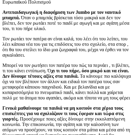
Ευρωπαϊκού Πολιτισμού
Αντιπαιδαγωγική η διαφήμιση των Jumbo με τον ναυτικό
μπαμπά.
Όταν ο μπαμπάς βρίσκεται τόσο μακριά και δεν τον
βλέπει, δεν τον ρωτάει ποτέ το παιδί με αγωγή και με αγάπη μέσα
του, τι του πήρε υλικό.
Τον ρωτάει τον πατέρα αν είναι καλά, του λέει ότι του λείπει, του
λέει κάποια νέα του για τις επιδόσεις του στο σχολείο, στα σπορ ,
ότι θα του στείλει το ίδιο μια ζωγραφιά του, μέχρι να έρθει να τον
αγκαλιάσει.
Μπορεί να τον ρωτήσει τον πατέρα του πώς τα περνάει , τι βλέπει,
τι του κάνει εντύπωση. Ό
χι τι του πήρε, όσο μικρό και να είναι.
Δεν δίνουμε τέτοιες αξίες στα παιδιά.
Τα κάνουμε πιο καλόψυχα
όχι να τον βλέπουν τον άλλον και ειδικά τον πατέρα τους σαν
μεταφορέα κάποιου παιχνιδιού. Και με βελανίδια και με
κυπαρισσόμηλα το πνευματικό παιδί, κάνει πολλά και χαίρεται
πολύ με τα άτομα που αγαπάει, ακόμα και τίποτα να μη τους φέρει
Γενικά μαθαίνουμε τα παιδιά να μη κοιτούν στα χέρια τους
επισκέπτες για να σχολιάζουν τι τους έφεραν και τώρα στις
γιορτές.
Προσέχουμε ποιες αξίες δίνουμε στην εκκολαπτόμενη
κοινωνία. Την επικοινωνία, την αγάπη και την καλοσύνη των
ατόμων να προσέχουν, να τους κοιτούν στα μάτια και μέσα από τη