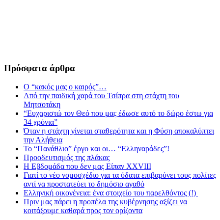
Πρόσφατα άρθρα
Ο “κακός μας ο καιρός”…
Από την παιδική χαρά του Τσίπρα στη στάχτη του
Μητσοτάκη
“Ευχαριστώ τον Θεό που μας έδωσε αυτό το δώρο έστω για
34 χρόνια”
Όταν η στάχτη γίνεται σταθερότητα και η Φύση αποκαλύπτει
την Αλήθεια
Το “Πανάθλιο” έργο και οι… “Ελληναράδες”!
Προοδευτισμός της πλάκας
Η Εβδομάδα που δεν μας Είπαν XXVIII
Γιατί το νέο νομοσχέδιο για τα ύδατα επιβαρύνει τους πολίτες
αντί να προστατεύει το δημόσιο αγαθό
Ελληνική οικογένεια: ένα στοιχείο του παρελθόντος (!)
Πριν μας πάρει η προπέλα της κυβέρνησης αξίζει να
κοιτάξουμε καθαρά προς τον ορίζοντα