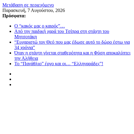
Μετάβαση σε περιεχόμενο
Παρασκευή, 7 Αυγούστου, 2026
Πρόσφατα:
Ο “κακός μας ο καιρός”…
Από την παιδική χαρά του Τσίπρα στη στάχτη του
Μητσοτάκη
“Ευχαριστώ τον Θεό που μας έδωσε αυτό το δώρο έστω για
34 χρόνια”
Όταν η στάχτη γίνεται σταθερότητα και η Φύση αποκαλύπτει
την Αλήθεια
Το “Πανάθλιο” έργο και οι… “Ελληναράδες”!