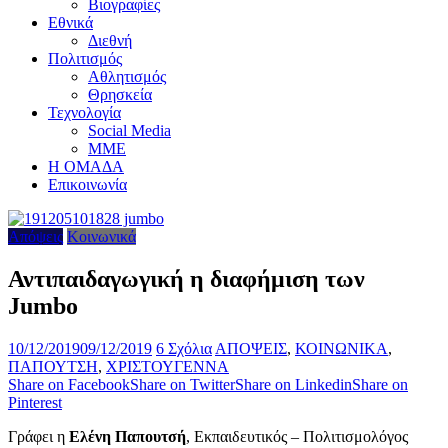
Βιογραφίες
Εθνικά
Διεθνή
Πολιτισμός
Αθλητισμός
Θρησκεία
Τεχνολογία
Social Media
ΜΜΕ
Η ΟΜΑΔΑ
Επικοινωνία
Απόψεις
Κοινωνικά
Αντιπαιδαγωγική η διαφήμιση των
Jumbo
10/12/2019
09/12/2019
6 Σχόλια
ΑΠΟΨΕΙΣ
,
ΚΟΙΝΩΝΙΚΑ
,
ΠΑΠΟΥΤΣΗ
,
ΧΡΙΣΤΟΥΓΕΝΝΑ
Share on Facebook
Share on Twitter
Share on Linkedin
Share on
Pinterest
Γράφει η
Ελένη Παπουτσή
, Εκπαιδευτικός – Πολιτισμολόγος