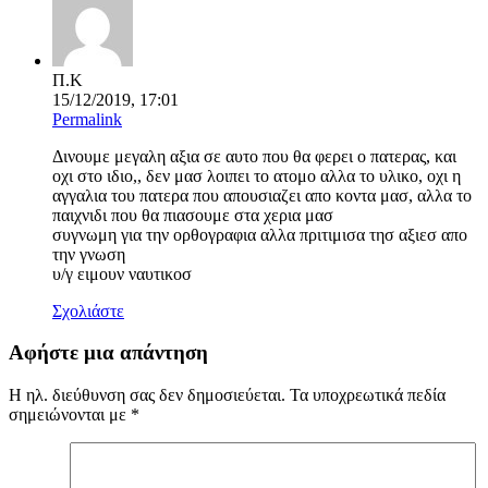
Π.Κ
15/12/2019, 17:01
Permalink
Δινουμε μεγαλη αξια σε αυτο που θα φερει ο πατερας, και
οχι στο ιδιο,, δεν μασ λοιπει το ατομο αλλα το υλικο, οχι η
αγγαλια του πατερα που απουσιαζει απο κοντα μασ, αλλα το
παιχνιδι που θα πιασουμε στα χερια μασ
συγνωμη για την ορθογραφια αλλα πριτιμισα τησ αξιεσ απο
την γνωση
υ/γ ειμουν ναυτικοσ
Σχολιάστε
Αφήστε μια απάντηση
Η ηλ. διεύθυνση σας δεν δημοσιεύεται.
Τα υποχρεωτικά πεδία
σημειώνονται με
*