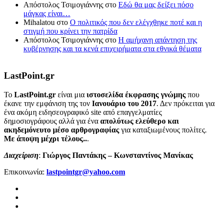
Απόστολος Τσιμογιάννης
στο
Εδώ θα μας δείξει πόσο
μάγκας είναι…
Mihalatou
στο
Ο πολιτικός που δεν ελέγχθηκε ποτέ και η
στιγμή που κρίνει την πατρίδα
Απόστολος Τσιμογιάννης
στο
Η αμήχανη απάντηση της
κυβέρνησης και τα κενά επιχειρήματα στα εθνικά θέματα
LastPoint.gr
To
LastPoint.gr
είναι μια
ιστοσελίδα έκφρασης γνώμης
που
έκανε την εμφάνιση της τον
Ιανουάριο του 2017
. Δεν πρόκειται για
ένα ακόμη ειδησεογραφικό site από επαγγελματίες
δημοσιογράφους αλλά για ένα
απολύτως ελεύθερο και
ακηδεμόνευτο μέσο αρθρογραφίας
για καταξιωμένους πολίτες.
Με άποψη μέχρι τέλους..
.
Διαχείριση
:
Γιώργος Παντάκης – Κωνσταντίνος Μανίκας
Επικοινωνία:
lastpointgr@yahoo.com