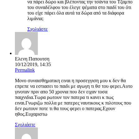
να πάρει δώρο και βλέποντας την τσάντα του Τζαμπο
του συναδέλφου του έλεγε ψέματα στο παιδί του ότι
του είχε πάρει όλα αυτά τα δώρα από τα διάφορα
λιμάνια;
Σχολιάστε
Ελενη Παπουτση
10/12/2019, 14:35
Permalink
Μονο συναισθηματικη ειναι η προσεγγιση μου κ δεν θα
επρεπε να εστιασει το παιδι με αγωγη τι θσ του φερει.Αυτο
γινοταν πριν απο 50 χρονια που δεν ειχαν τοσα
παιχνιδια.Τωρα ρωτουν τον πατερα τι κανει κ πως
ειναι.Γνωριζω πολλα με πατερες ναυτικους κ πιλοτους που
δεν ρωτουν ποτε τι θα τους φερει ο πατερας.Εχουν
ηθος.Ευχαριστω
Σχολιάστε