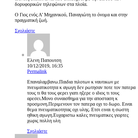
δορυφορικών τηλεφώνων στα πλοία.
Ο Γιος ενός Α’ Μηχανικού, Παναγιώτη το όνομα και στην
πραγματική ζωή.
Σχολιάστε
Ελενη Παπουτση
10/12/2019, 16:35
Permalink
Επαναλαμβανω.Παιδια πιλοτων κ ναυτικων με
πνευματικοτητα κ αγωγη δεν ρωτησαν ποτε τον πατερα
τους τι θα τους φερει γιατι ηξερε ο ιδιος τι τους
αρεσει.Μονο συναισθημα για την αποσταση κ
προσμονη.Περιμενουν τον πατερα οχι το δωρο. Ειναι
θεμα πνευματικοτητας οχι υλης. Ετσι ειναι η σωστη
ηθικη αγωγη.Ευχαριστω καλες πνευματικες γιορτες
χωρις πολλη υλη
Σχολιάστε