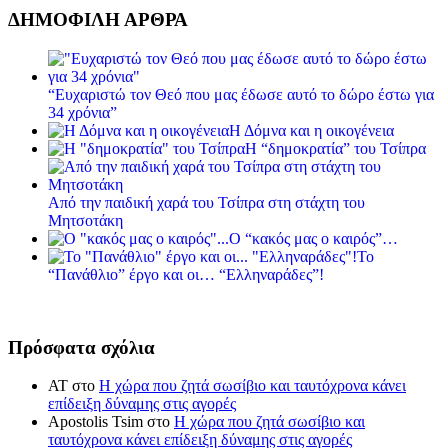
ΔΗΜΟΦΙΛΗ ΑΡΘΡΑ
“Ευχαριστώ τον Θεό που μας έδωσε αυτό το δώρο έστω για
34 χρόνια”
Η Δόμνα και η οικογένεια
Η “δημοκρατία” του Τσίπρα
Από την παιδική χαρά του Τσίπρα στη στάχτη του
Μητσοτάκη
Ο “κακός μας ο καιρός”…
Το
“Πανάθλιο” έργο και οι… “Ελληναράδες”!
Πρόσφατα σχόλια
ΑΤ
στο
Η χώρα που ζητά σωσίβιο και ταυτόχρονα κάνει
επίδειξη δύναμης στις αγορές
Apostolis Tsim
στο
Η χώρα που ζητά σωσίβιο και
ταυτόχρονα κάνει επίδειξη δύναμης στις αγορές