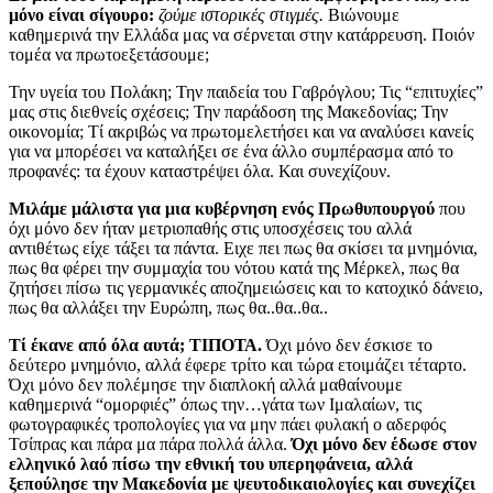
μόνο είναι σίγουρο:
ζούμε ιστορικές στιγμές.
Βιώνουμε
καθημερινά την Ελλάδα μας να σέρνεται στην κατάρρευση. Ποιόν
τομέα να πρωτοεξετάσουμε;
Την υγεία του Πολάκη; Την παιδεία του Γαβρόγλου; Τις “επιτυχίες”
μας στις διεθνείς σχέσεις; Την παράδοση της Μακεδονίας; Την
οικονομία; Τί ακριβώς να πρωτομελετήσει και να αναλύσει κανείς
για να μπορέσει να καταλήξει σε ένα άλλο συμπέρασμα από το
προφανές: τα έχουν καταστρέψει όλα. Και συνεχίζουν.
Μιλάμε μάλιστα για μια κυβέρνηση ενός Πρωθυπουργού
που
όχι μόνο δεν ήταν μετριοπαθής στις υποσχέσεις του αλλά
αντιθέτως είχε τάξει τα πάντα. Ειχε πει πως θα σκίσει τα μνημόνια,
πως θα φέρει την συμμαχία του νότου κατά της Μέρκελ, πως θα
ζητήσει πίσω τις γερμανικές αποζημειώσεις και το κατοχικό δάνειο,
πως θα αλλάξει την Ευρώπη, πως θα..θα..θα..
Τί έκανε από όλα αυτά; ΤΙΠΟΤΑ.
Όχι μόνο δεν έσκισε το
δεύτερο μνημόνιο, αλλά έφερε τρίτο και τώρα ετοιμάζει τέταρτο.
Όχι μόνο δεν πολέμησε την διαπλοκή αλλά μαθαίνουμε
καθημερινά “ομορφιές” όπως την…γάτα των Ιμαλαίων, τις
φωτογραφικές τροπολογίες για να μην πάει φυλακή ο αδερφός
Τσίπρας και πάρα μα πάρα πολλά άλλα.
Όχι μόνο δεν έδωσε στον
ελληνικό λαό πίσω την εθνική του υπερηφάνεια, αλλά
ξεπούλησε την Μακεδονία με ψευτοδικαιολογίες και συνεχίζει