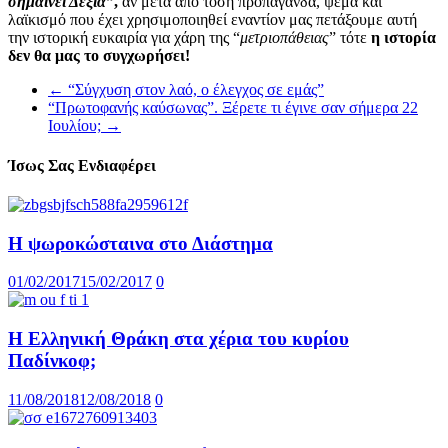
σημαίνει Δεξιά”
,
αν μετά από τόση προπαγάνδα, ψέμα και
λαϊκισμό που έχει χρησιμοποιηθεί εναντίον μας πετάξουμε αυτή
την ιστορική ευκαιρία για χάρη της “
μετριοπάθειας
” τότε
η ιστορία
δεν θα μας το συγχωρήσει!
←
“Σύγχυση στον λαό, ο έλεγχος σε εμάς”
“Πρωτοφανής καύσωνας”. Ξέρετε τι έγινε σαν σήμερα 22
Ιουλίου;
→
Ίσως Σας Ενδιαφέρει
Η ψωροκώσταινα στο Διάστημα
01/02/2017
15/02/2017
0
Η Ελληνική Θράκη στα χέρια του κυρίου
Παδίνκοφ;
11/08/2018
12/08/2018
0