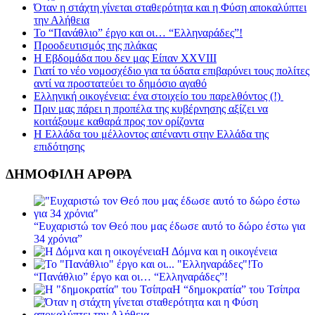
Όταν η στάχτη γίνεται σταθερότητα και η Φύση αποκαλύπτει
την Αλήθεια
Το “Πανάθλιο” έργο και οι… “Ελληναράδες”!
Προοδευτισμός της πλάκας
Η Εβδομάδα που δεν μας Είπαν XXVIII
Γιατί το νέο νομοσχέδιο για τα ύδατα επιβαρύνει τους πολίτες
αντί να προστατεύει το δημόσιο αγαθό
Ελληνική οικογένεια: ένα στοιχείο του παρελθόντος (!)
Πριν μας πάρει η προπέλα της κυβέρνησης αξίζει να
κοιτάξουμε καθαρά προς τον ορίζοντα
Η Ελλάδα του μέλλοντος απέναντι στην Ελλάδα της
επιδότησης
ΔΗΜΟΦΙΛΗ ΑΡΘΡΑ
“Ευχαριστώ τον Θεό που μας έδωσε αυτό το δώρο έστω για
34 χρόνια”
Η Δόμνα και η οικογένεια
Το
“Πανάθλιο” έργο και οι… “Ελληναράδες”!
Η “δημοκρατία” του Τσίπρα