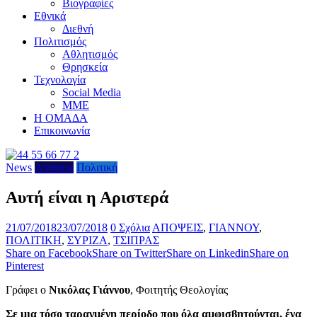
Βιογραφίες
Εθνικά
Διεθνή
Πολιτισμός
Αθλητισμός
Θρησκεία
Τεχνολογία
Social Media
ΜΜΕ
Η ΟΜΑΔΑ
Επικοινωνία
News
Απόψεις
Πολιτική
Αυτή είναι η Αριστερά
21/07/2018
23/07/2018
0 Σχόλια
ΑΠΟΨΕΙΣ
,
ΓΙΑΝΝΟΥ
,
ΠΟΛΙΤΙΚΗ
,
ΣΥΡΙΖΑ
,
ΤΣΙΠΡΑΣ
Share on Facebook
Share on Twitter
Share on Linkedin
Share on
Pinterest
Γράφει ο
Νικόλας Γιάννου
, Φοιτητής Θεολογίας
Σε μια τόσο ταραγμένη περίοδο που όλα αμφισβητούνται, ένα