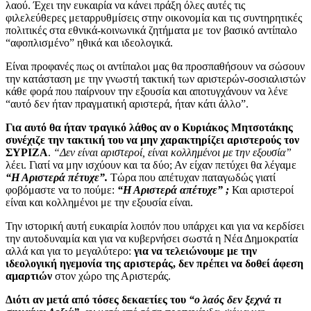
λαού. Έχει την ευκαιρία να κάνει πράξη όλες αυτές τις
φιλελεύθερες μεταρρυθμίσεις στην οικονομία και τις συντηρητικές
πολιτικές στα εθνικά-κοινωνικά ζητήματα με τον βασικό αντίπαλο
“αφοπλισμένο” ηθικά και ιδεολογικά.
Είναι προφανές πως οι αντίπαλοι μας θα προσπαθήσουν να σώσουν
την κατάσταση με την γνωστή τακτική των αριστερών-σοσιαλιστών
κάθε φορά που παίρνουν την εξουσία και αποτυγχάνουν να λένε
“αυτό δεν ήταν πραγματική αριστερά, ήταν κάτι άλλο”.
Για αυτό θα ήταν τραγικό λάθος αν ο Κυριάκος Μητσοτάκης
συνέχιζε την τακτική του να μην χαρακτηρίζει αριστερούς τον
ΣΥΡΙΖΑ
.
“Δεν είναι αριστεροί, είναι κολλημένοι με την εξουσία”
λέει. Γιατί να μην ισχύουν και τα δύο; Αν είχαν πετύχει θα λέγαμε
“Η Αριστερά πέτυχε”.
Τώρα που απέτυχαν παταγωδώς γιατί
φοβόμαστε να το πούμε:
“Η Αριστερά απέτυχε” ;
Και αριστεροί
είναι και κολλημένοι με την εξουσία είναι.
Την ιστορική αυτή ευκαιρία λοιπόν που υπάρχει και για να κερδίσει
την αυτοδυναμία και για να κυβερνήσει σωστά η Νέα Δημοκρατία
αλλά και για το μεγαλύτερο:
για να τελειώνουμε με την
ιδεολογική ηγεμονία της αριστεράς, δεν πρέπει να δοθεί άφεση
αμαρτιών
στον χώρο της Αριστεράς.
Διότι αν μετά από τόσες δεκαετίες του
“ο λαός δεν ξεχνά τι