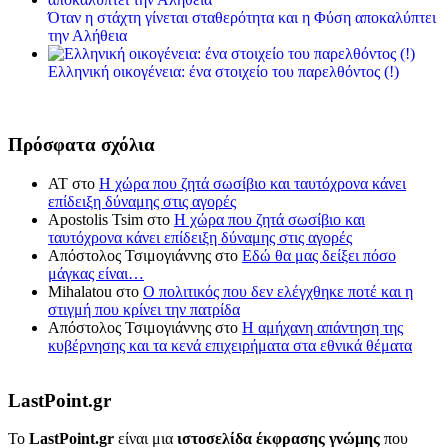
Όταν η στάχτη γίνεται σταθερότητα και η Φύση αποκαλύπτει
την Αλήθεια
Ελληνική οικογένεια: ένα στοιχείο του παρελθόντος (!)
Πρόσφατα σχόλια
ΑΤ
στο
Η χώρα που ζητά σωσίβιο και ταυτόχρονα κάνει
επίδειξη δύναμης στις αγορές
Apostolis Tsim
στο
Η χώρα που ζητά σωσίβιο και
ταυτόχρονα κάνει επίδειξη δύναμης στις αγορές
Απόστολος Τσιμογιάννης
στο
Εδώ θα μας δείξει πόσο
μάγκας είναι…
Mihalatou
στο
Ο πολιτικός που δεν ελέγχθηκε ποτέ και η
στιγμή που κρίνει την πατρίδα
Απόστολος Τσιμογιάννης
στο
Η αμήχανη απάντηση της
κυβέρνησης και τα κενά επιχειρήματα στα εθνικά θέματα
LastPoint.gr
To
LastPoint.gr
είναι μια
ιστοσελίδα έκφρασης γνώμης
που