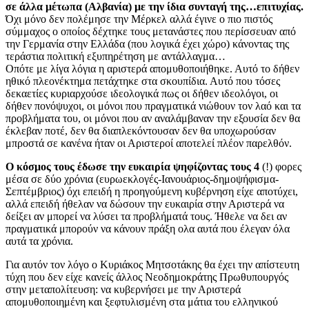
σε άλλα μέτωπα (Αλβανία) με την ίδια συνταγή της…επιτυχίας.
Όχι μόνο δεν πολέμησε την Μέρκελ αλλά έγινε ο πιο πιστός
σύμμαχος ο οποίος δέχτηκε τους μετανάστες που περίσσευαν από
την Γερμανία στην Ελλάδα (που λογικά έχει χώρο) κάνοντας της
τεράστια πολιτική εξυπηρέτηση με αντάλλαγμα…
Οπότε με λίγα λόγια η αριστερά απομυθοποιήθηκε. Αυτό το δήθεν
ηθικό πλεονέκτημα πετάχτηκε στα σκουπίδια. Αυτό που τόσες
δεκαετίες κυριαρχούσε ιδεολογικά πως οι δήθεν ιδεολόγοι, οι
δήθεν πονόψυχοι, οι μόνοι που πραγματικά νιώθουν τον λαό και τα
προβλήματα του, οι μόνοι που αν αναλάμβαναν την εξουσία δεν θα
έκλεβαν ποτέ, δεν θα διαπλεκόντουσαν δεν θα υποχωρούσαν
μπροστά σε κανένα ήταν οι Αριστεροί αποτελεί πλέον παρελθόν.
Ο κόσμος τους έδωσε την ευκαιρία ψηφίζοντας τους 4
(!) φορες
μέσα σε δύο χρόνια (ευρωεκλογές-Ιανουάριος-δημοψήφισμα-
Σεπτέμβριος) όχι επειδή η προηγούμενη κυβέρνηση είχε αποτύχει,
αλλά επειδή ήθελαν να δώσουν την ευκαιρία στην Αριστερά να
δείξει αν μπορεί να λύσει τα προβλήματά τους. Ήθελε να δει αν
πραγματικά μπορούν να κάνουν πράξη ολα αυτά που έλεγαν όλα
αυτά τα χρόνια.
Για αυτόν τον λόγο ο Κυριάκος Μητσοτάκης θα έχει την απίστευτη
τύχη που δεν είχε κανείς άλλος Νεοδημοκράτης Πρωθυπουργός
στην μεταπολίτευση: να κυβερνήσει με την Αριστερά
απομυθοποιημένη και ξεφτυλισμένη στα μάτια του ελληνικού