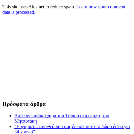
This site uses Akismet to reduce spam.
Learn how your comment
data is processed.
Πρόσφατα άρθρα
Από την παιδική χαρά του Τσίπρα στη στάχτη του
Μητσοτάκη
“Ευχαριστώ τον Θεό που μας έδωσε αυτό το δώρο έστω για
34 χρόνια”