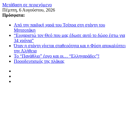
Μετάβαση σε περιεχόμενο
Πέμπτη, 6 Αυγούστου, 2026
Πρόσφατα:
Από την παιδική χαρά του Τσίπρα στη στάχτη του
Μητσοτάκη
“Ευχαριστώ τον Θεό που μας έδωσε αυτό το δώρο έστω για
34 χρόνια”
Όταν η στάχτη γίνεται σταθερότητα και η Φύση αποκαλύπτει
την Αλήθεια
Το “Πανάθλιο” έργο και οι… “Ελληναράδες”!
Προοδευτισμός της πλάκας