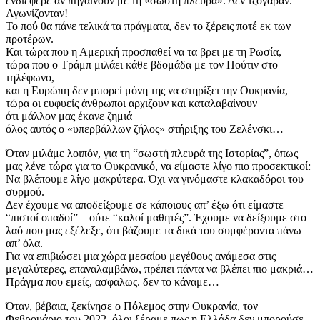
ενδιέφερε αν πηγαίνουν με τη «σωστή πλευρά». Δεν τζόγαραν.
Αγωνίζονταν!
​Το πού θα πάνε τελικά τα πράγματα, δεν το ξέρεις ποτέ εκ των
προτέρων.
​Και τώρα που η Αμερική προσπαθεί να τα βρει με τη Ρωσία,
τώρα που ο Τράμπ μιλάει κάθε βδομάδα με τον Πούτιν στο
τηλέφωνο,
και η Ευρώπη δεν μπορεί μόνη της να στηρίξει την Ουκρανία,
​τώρα οι ευφυείς άνθρωποι αρχιζουν και καταλαβαίνουν
ότι μάλλον μας έκανε ζημιά
όλος αυτός ο «υπερβάλλων ζήλος» στήριξης του Ζελένσκι…
​Όταν μιλάμε λοιπόν, για τη “σωστή πλευρά της Ιστορίας”, όπως
μας λένε τώρα για το Ουκρανικό, να είμαστε λίγο πιο προσεκτικοί:
Να βλέπουμε λίγο μακρύτερα. Όχι να γινόμαστε κλακαδόροι του
συρμού.
​Δεν έχουμε να αποδείξουμε σε κάποιους απ’ έξω ότι είμαστε
“πιστοί οπαδοί” – ούτε “καλοί μαθητές”. Έχουμε να δείξουμε στο
λαό που μας εξέλεξε, ότι βάζουμε τα δικά του συμφέροντα πάνω
απ’ όλα.
​Για να επιβιώσει μια χώρα μεσαίου μεγέθους ανάμεσα στις
μεγαλύτερες, επαναλαμβάνω, πρέπει πάντα να βλέπει πιο μακριά…
​Πράγμα που εμείς, ασφαλως. δεν το κάναμε…
​Όταν, βέβαια, ξεκίνησε ο Πόλεμος στην Ουκρανία, τον
Φεβρουάριο του 2022, όλοι ξέραμε πως η Ελλάδα δεν μπορούσε