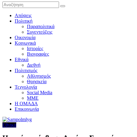
Απόψεις
Πολιτική
Παραπολιτικά
Συνεντεύξεις
Οικονομία
Κοινωνικά
Ιστορίες
Βιογραφίες
Εθνικά
Διεθνή
Πολιτισμός
Αθλητισμός
Θρησκεία
Τεχνολογία
Social Media
ΜΜΕ
Η ΟΜΑΔΑ
Επικοινωνία
Εθνικά