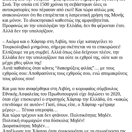
Σινά. Την οποία επί 1500 χρόνια τη σεβάστηκαν όλες οι
αυτοκρατορίες που πέρασαν από εκεί! Και τώρα απλώς μας
ανακοινώνουν ότι θα επιτρέπεται η λατρευτική χρήση της Μονής
και μόνον. Το ιδιοκτησιακό καθεστώς της αμφισβητείται.
Προφανώς αν την υπολόγιζαν την Ελλάδα, δεν θα φέρονταν έτσι.
Αλλά δεν την υπολογίζουν.
​– Ακόμα και ο Χάφταρ στη Λιβύη, που είχε καταγγείλει το
Τουρκολυβικό μνημόνιο, σήμερα σκέπτεται να το επικυρώσει!
Ελπίζουμε να μη συμβεί. Αλλά όπως όλα δείχνουν πλέον, την
Ελλάδα δεν την υπολογίζουν πια ούτε οι εχθροί της, ούτε καν οι
μέχρι χθες φίλοι της!
​Αυτά παθαίνεις όταν κάνεις “διακηρύξεις φιλίας”… με τους
εχθρούς σου: ​Αποθρασύνεις τους εχθρούς σου, ενώ απομακρύνεις
τους φίλους σου!
​Και μια που αναφέρθηκα στη Λιβύη, ο κορυφαίος σύμβουλος
Εθνικής Ασφαλείας του Πρωθυπουργού είχε δηλώσει το 2020,
όταν είχε επισκεφτεί ο στρατηγός Χάφταρ την Ελλάδα, ότι «κακώς
επενδύαμε σε αυτόν»! Γιατί, όπως είπε, ο Χάφταρ «μέτραγε
μέρες»… Τέτοια υπεροψία…
Και τώρα τρέχουν και δεν φτάνουν. Πολιτικότητα; Μηδέν.
Πολιτική συμμαχιών στα δύσκολα; Μηδέν!
Διορατικότητα; Μηδέν…
Απαξίωναν τον Χάφταρ όταν συγκρουόταν με τα συμφέροντα της