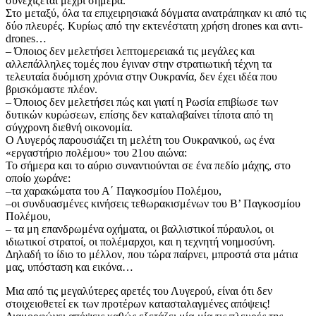
συνεχίζεται μέχρι σήμερα.
​Στο μεταξύ, όλα τα επιχειρησιακά δόγματα ανατράπηκαν κι από τις
δύο πλευρές. Κυρίως από την εκτενέστατη χρήση drones και αντι-
drones…
​– Όποιος δεν μελετήσει λεπτομερειακά τις μεγάλες και
αλλεπάλληλες τομές που έγιναν στην στρατιωτική τέχνη τα
τελευταία δυόμιση χρόνια στην Ουκρανία, δεν έχει ιδέα που
βρισκόμαστε πλέον.
​– Όποιος δεν μελετήσει πώς και γιατί η Ρωσία επιβίωσε των
δυτικών κυρώσεων, επίσης δεν καταλαβαίνει τίποτα από τη
σύγχρονη διεθνή οικονομία.
​Ο Λυγερός παρουσιάζει τη μελέτη του Ουκρανικού, ως ένα
«εργαστήριο πολέμου» του 21ου αιώνα:
​Το σήμερα και το αύριο συναντιούνται σε ένα πεδίο μάχης, στο
οποίο χωράνε:
​–τα χαρακώματα του Α΄ Παγκοσμίου Πολέμου,
​–οι συνδυασμένες κινήσεις τεθωρακισμένων του Β’ Παγκοσμίου
Πολέμου,
​– τα μη επανδρωμένα οχήματα, οι βαλλιστικοί πύραυλοι, οι
ιδιωτικοί στρατοί, οι πολέμαρχοι, και η τεχνητή νοημοσύνη.
​Δηλαδή το ίδιο το μέλλον, που τώρα παίρνει, μπροστά στα μάτια
μας, υπόσταση και εικόνα…
​Μια από τις μεγαλύτερες αρετές του Λυγερού, είναι ότι δεν
στοιχειοθετεί εκ των προτέρων κατασταλαγμένες απόψεις!