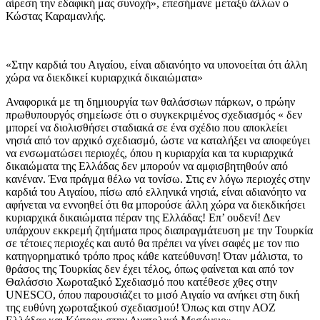
αίρεση την εδαφική μας συνοχή», επεσήμανε μεταξύ άλλων ο
Κώστας Καραμανλής.
«Στην καρδιά του Αιγαίου, είναι αδιανόητο να υπονοείται ότι άλλη
χώρα να διεκδικεί κυριαρχικά δικαιώματα»
Αναφορικά με τη δημιουργία των θαλάσσιων πάρκων, ο πρώην
πρωθυπουργός σημείωσε ότι ο συγκεκριμένος σχεδιασμός « δεν
μπορεί να διολισθήσει σταδιακά σε ένα σχέδιο που αποκλείει
νησιά από τον αρχικό σχεδιασμό, ώστε να καταλήξει να αποφεύγει
να ενσωματώσει περιοχές, όπου η κυριαρχία και τα κυριαρχικά
δικαιώματα της Ελλάδας δεν μπορούν να αμφισβητηθούν από
κανέναν. Ένα πράγμα θέλω να τονίσω. Στις εν λόγω περιοχές στην
καρδιά του Αιγαίου, πίσω από ελληνικά νησιά, είναι αδιανόητο να
αφήνεται να εννοηθεί ότι θα μπορούσε άλλη χώρα να διεκδικήσει
κυριαρχικά δικαιώματα πέραν της Ελλάδας! Επ’ ουδενί! Δεν
υπάρχουν εκκρεμή ζητήματα προς διαπραγμάτευση με την Τουρκία
σε τέτοιες περιοχές και αυτό θα πρέπει να γίνει σαφές με τον πιο
κατηγορηματικό τρόπο προς κάθε κατεύθυνση! Όταν μάλιστα, το
θράσος της Τουρκίας δεν έχει τέλος, όπως φαίνεται και από τον
Θαλάσσιο Χωροταξικό Σχεδιασμό που κατέθεσε χθες στην
UNESCO, όπου παρουσιάζει το μισό Αιγαίο να ανήκει στη δική
της ευθύνη χωροταξικού σχεδιασμού! Όπως και στην ΑΟΖ