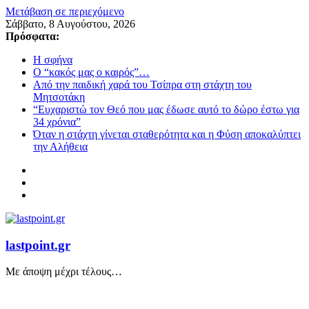
Μετάβαση σε περιεχόμενο
Σάββατο, 8 Αυγούστου, 2026
Πρόσφατα:
Η σφήνα
Ο “κακός μας ο καιρός”…
Από την παιδική χαρά του Τσίπρα στη στάχτη του
Μητσοτάκη
“Ευχαριστώ τον Θεό που μας έδωσε αυτό το δώρο έστω για
34 χρόνια”
Όταν η στάχτη γίνεται σταθερότητα και η Φύση αποκαλύπτει
την Αλήθεια
lastpoint.gr
Με άποψη μέχρι τέλους…