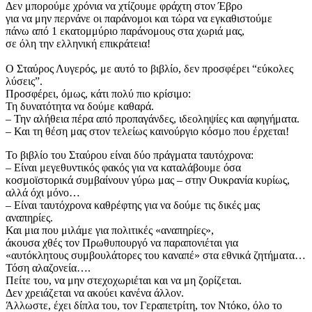
​Δεν μπορούμε χρόνια να χτίζουμε φράχτη στον Έβρο
για να μην περνάνε οι παράνομοι και τώρα να εγκαθιστούμε
πάνω από 1 εκατομμύριο παράνομους στα χωριά μας,
σε όλη την ελληνική επικράτεια!
​Ο Σταύρος Λυγερός, με αυτό το βιβλίο, δεν προσφέρει “εύκολες
λύσεις”.
​Προσφέρει, όμως, κάτι πολύ πιο κρίσιμο:
​Τη δυνατότητα να δούμε καθαρά.
​– Την αλήθεια πέρα από προπαγάνδες, ιδεοληψίες και αφηγήματα.
​– Και τη θέση μας στον τελείως καινούργιο κόσμο που έρχεται!
​Το βιβλίο του Σταύρου είναι δύο πράγματα ταυτόχρονα:
​– Είναι μεγεθυντικός φακός για να καταλάβουμε όσα
κοσμοϊστορικά συμβαίνουν γύρω μας – στην Ουκρανία κυρίως,
αλλά όχι μόνο…
​– Είναι ταυτόχρονα καθρέφτης για να δούμε τις δικές μας
αναπηρίες.
​Και μια που μιλάμε για πολιτικές «αναπηρίες»,
​άκουσα χθές τον Πρωθυπουργό να παραπονιέται για
​«αυτόκλητους συμβουλάτορες του καναπέ» στα εθνικά ζητήματα…
Τόση αλαζονεία….
​Πείτε του, να μην στεχοχωριέται και να μη ζορίζεται.
Δεν χρειάζεται να ακούει κανένα άλλον.
​Άλλωστε, έχει δίπλα του, τον Γεραπετρίτη, τον Ντόκο, όλο το