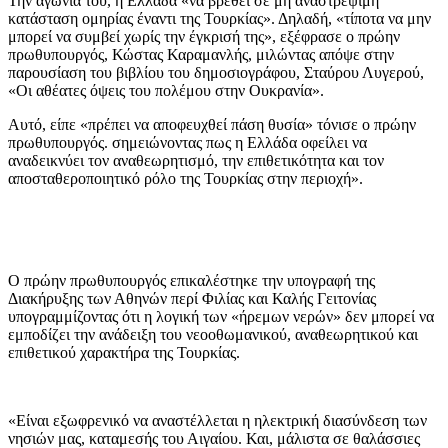
Την αγωνία του, η Ελλάδα «να βρεθεί σε μη αναστρέψιμη
κατάσταση ομηρίας έναντι της Τουρκίας». Δηλαδή, «τίποτα να μην
μπορεί να συμβεί χωρίς την έγκρισή της», εξέφρασε ο πρώην
πρωθυπουργός, Κώστας Καραμανλής, μιλώντας απόψε στην
παρουσίαση του βιβλίου του δημοσιογράφου, Σταύρου Λυγερού,
«Οι αθέατες όψεις του πολέμου στην Ουκρανία».
Αυτό, είπε «πρέπει να αποφευχθεί πάση θυσία» τόνισε ο πρώην
πρωθυπουργός. σημειώνοντας πως η Ελλάδα οφείλει να
αναδεικνύει τον αναθεωρητισμό, την επιθετικότητα και τον
αποσταθεροποιητικό ρόλο της Τουρκίας στην περιοχή».
Ο πρώην πρωθυπουργός επικαλέστηκε την υπογραφή της
Διακήρυξης των Αθηνών περί Φιλίας και Καλής Γειτονίας
υπογραμμίζοντας ότι η λογική των «ήρεμων νερών» δεν μπορεί να
εμποδίζει την ανάδειξη του νεοοθωμανικού, αναθεωρητικού και
επιθετικού χαρακτήρα της Τουρκίας.
«Είναι εξωφρενικό να αναστέλλεται η ηλεκτρική διασύνδεση των
νησιών μας, καταμεσής του Αιγαίου. Και, μάλιστα σε θαλάσσιες