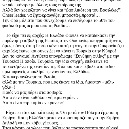
να πάει κόντρα με όλους τους εταίρους της.
Αλλά δεν χρειαζόταν να γίνει και “βασιλικότερη του Βασιλέως”!
​Cheer leader, να ζητωκραυγάζει μπροστά-μπροστά…
​Την ώρα μάλιστα που συνεχίζουμε να εισάγουμε το 50% του
φυσικού μας αερίου από τη Ρωσία…
​– Το είχα πει εξ αρχής: Η Ελλάδα ώφειλε να καταδικάσει την
παράνομη εισβολή της Ρωσίας στην Ουκρανία, υπογραμμίζοντας
όμως πάντα, ότι η Ρωσία κάνει αυτή τη στιγμή στην Ουκρανία ό,τι
ακριβώς έκανε και συνεχίζει να κάνει η Τουρκία στην Κύπρο!
​Δεν το κάναμε! Αντίθετα υπογράψαμε “Συνθήκη φιλίας” με την
Τουρκία! Η οποία, Τουρκία, την ίδια στιγμή, επέκτεινε τα
τετελεσμένα της εναντίον της Κύπρου και επέβαλε στο πεδίο
πρωτοφανείς προκλήσεις εναντίον της Ελλάδας.
Κατακεραυνώναμε τη Ρωσία,
αλλά με την Τουρκία, που μας έκανε τα ίδια, ήμασταν «μέλι-
γάλα»!
​Ποιός να μας πάρει στα σοβαρά;
​Αυτό δεν είναι καθόλου «ήρεμα νερά»…
Αυτό είναι «τρικυμία εν κρανίω»!
​– Είχα πει τότε και κάτι ακόμα: Ότι μετά τον Πόλεμο έρχεται η
Ειρήνη. Και η Ελλάδα πρέπει να προετοιμάζεται για την Ειρήνη.
Δηλαδή να μην κόβει γέφυρες…
​Έτσι κάνουν οι χώρες που βάζουν σε προτεραιότητα της εθνικά