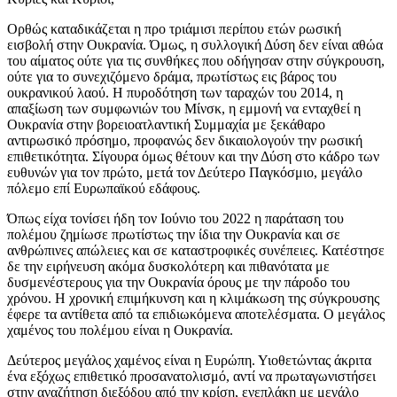
Ορθώς καταδικάζεται η προ τριάμισι περίπου ετών ρωσική
εισβολή στην Ουκρανία. Όμως, η συλλογική Δύση δεν είναι αθώα
του αίματος ούτε για τις συνθήκες που οδήγησαν στην σύγκρουση,
ούτε για το συνεχιζόμενο δράμα, πρωτίστως εις βάρος του
ουκρανικού λαού. Η πυροδότηση των ταραχών του 2014, η
απαξίωση των συμφωνιών του Μίνσκ, η εμμονή να ενταχθεί η
Ουκρανία στην βορειοατλαντική Συμμαχία με ξεκάθαρο
αντιρωσικό πρόσημο, προφανώς δεν δικαιολογούν την ρωσική
επιθετικότητα. Σίγουρα όμως θέτουν και την Δύση στο κάδρο των
ευθυνών για τον πρώτο, μετά τον Δεύτερο Παγκόσμιο, μεγάλο
πόλεμο επί Ευρωπαϊκού εδάφους.
Όπως είχα τονίσει ήδη τον Ιούνιο του 2022 η παράταση του
πολέμου ζημίωσε πρωτίστως την ίδια την Ουκρανία και σε
ανθρώπινες απώλειες και σε καταστροφικές συνέπειες. Κατέστησε
δε την ειρήνευση ακόμα δυσκολότερη και πιθανότατα με
δυσμενέστερους για την Ουκρανία όρους με την πάροδο του
χρόνου. Η χρονική επιμήκυνση και η κλιμάκωση της σύγκρουσης
έφερε τα αντίθετα από τα επιδιωκόμενα αποτελέσματα. Ο μεγάλος
χαμένος του πολέμου είναι η Ουκρανία.
Δεύτερος μεγάλος χαμένος είναι η Ευρώπη. Υιοθετώντας άκριτα
ένα εξόχως επιθετικό προσανατολισμό, αντί να πρωταγωνιστήσει
στην αναζήτηση διεξόδου από την κρίση, ενεπλάκη με μεγάλο