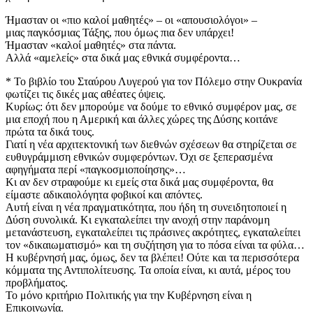
​Ήμασταν οι «πιο καλοί μαθητές» – οι «απουσιολόγοι» –
μιας παγκόσμιας Τάξης, που όμως πια δεν υπάρχει!
Ήμασταν «καλοί μαθητές» στα πάντα.
Αλλά «αμελείς» στα δικά μας εθνικά συμφέροντα…
​* Το βιβλίο του Σταύρου Λυγερού για τον Πόλεμο στην Ουκρανία
φωτίζει τις δικές μας αθέατες όψεις.
​Κυρίως: ότι δεν μπορούμε να δούμε το εθνικό συμφέρον μας, σε
μια εποχή που η Αμερική και άλλες χώρες της Δύσης κοιτάνε
πρώτα τα δικά τους.
​Γιατί η νέα αρχιτεκτονική των διεθνών σχέσεων θα στηρίζεται σε
ευθυγράμμιση εθνικών συμφερόντων. Όχι σε ξεπερασμένα
αφηγήματα περί «παγκοσμιοποίησης»…
​Κι αν δεν στραφούμε κι εμείς στα δικά μας συμφέροντα, θα
είμαστε αδικαιολόγητα φοβικοί και απόντες.
​Αυτή είναι η νέα πραγματικότητα, που ήδη τη συνειδητοποιεί η
Δύση συνολικά. Κι εγκαταλείπει την ανοχή στην παράνομη
μετανάστευση, εγκαταλείπει τις πράσινες ακρότητες, εγκαταλείπει
τον «δικαιωματισμό» και τη συζήτηση για το πόσα είναι τα φύλα…
​Η κυβέρνησή μας, όμως, δεν τα βλέπει! Ούτε και τα περισσότερα
κόμματα της Αντιπολίτευσης. Τα οποία είναι, κι αυτά, μέρος του
προβλήματος.
​Το μόνο κριτήριο Πολιτικής για την Κυβέρνηση είναι η
Επικοινωνία.