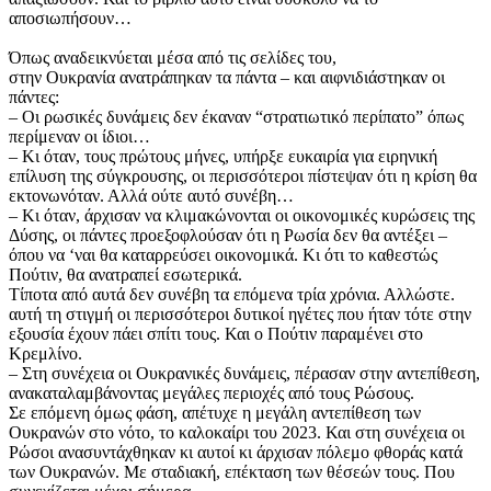
αποσιωπήσουν…
​Όπως αναδεικνύεται μέσα από τις σελίδες του,
στην Ουκρανία ανατράπηκαν τα πάντα – και αιφνιδιάστηκαν οι
πάντες:
​– Οι ρωσικές δυνάμεις δεν έκαναν “στρατιωτικό περίπατο” όπως
περίμεναν οι ίδιοι…
​– Κι όταν, τους πρώτους μήνες, υπήρξε ευκαιρία για ειρηνική
επίλυση της σύγκρουσης, οι περισσότεροι πίστεψαν ότι η κρίση θα
εκτονωνόταν. Αλλά ούτε αυτό συνέβη…
​– Κι όταν, άρχισαν να κλιμακώνονται οι οικονομικές κυρώσεις της
Δύσης, οι πάντες προεξοφλούσαν ότι η Ρωσία δεν θα αντέξει –
όπου να ‘ναι θα καταρρεύσει οικονομικά. Kι ότι το καθεστώς
Πούτιν, θα ανατραπεί εσωτερικά.
​Τίποτα από αυτά δεν συνέβη τα επόμενα τρία χρόνια. Αλλώστε.
αυτή τη στιγμή οι περισσότεροι δυτικοί ηγέτες που ήταν τότε στην
εξουσία έχουν πάει σπίτι τους. Και ο Πούτιν παραμένει στο
Κρεμλίνο.
​– Στη συνέχεια οι Ουκρανικές δυνάμεις, πέρασαν στην αντεπίθεση,
ανακαταλαμβάνοντας μεγάλες περιοχές από τους Ρώσους.
​Σε επόμενη όμως φάση, απέτυχε η μεγάλη αντεπίθεση των
Ουκρανών στο νότο, το καλοκαίρι του 2023. Και στη συνέχεια οι
Ρώσοι ανασυντάχθηκαν κι αυτοί κι άρχισαν πόλεμο φθοράς κατά
των Ουκρανών. Με σταδιακή, επέκταση των θέσεών τους. Που