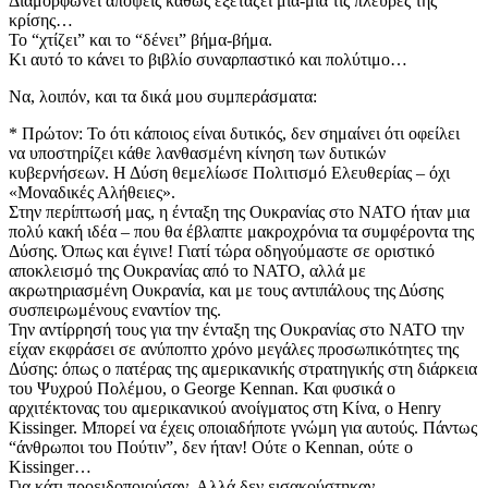
​Διαμορφώνει απόψεις καθώς εξετάζει μία-μία τις πλευρές της
κρίσης…
​Το “χτίζει” και το “δένει” βήμα-βήμα.
​Κι αυτό το κάνει το βιβλίο συναρπαστικό και πολύτιμο…
​Να, λοιπόν, και τα δικά μου συμπεράσματα:
​* Πρώτον: Το ότι κάποιος είναι δυτικός, δεν σημαίνει ότι οφείλει
να υποστηρίζει κάθε λανθασμένη κίνηση των δυτικών
κυβερνήσεων. Η Δύση θεμελίωσε Πολιτισμό Ελευθερίας – όχι
«Μοναδικές Αλήθειες».
​Στην περίπτωσή μας, η ένταξη της Ουκρανίας στο ΝΑΤΟ ήταν μια
πολύ κακή ιδέα – που θα έβλαπτε μακροχρόνια τα συμφέροντα της
Δύσης. Όπως και έγινε! Γιατί τώρα οδηγούμαστε σε οριστικό
αποκλεισμό της Ουκρανίας από το ΝΑΤΟ, αλλά με
ακρωτηριασμένη Ουκρανία, και με τους αντιπάλους της Δύσης
συσπειρωμένους εναντίον της.
​Την αντίρρησή τους για την ένταξη της Ουκρανίας στο ΝΑΤΟ την
είχαν εκφράσει σε ανύποπτο χρόνο μεγάλες προσωπικότητες της
Δύσης: όπως ο πατέρας της αμερικανικής στρατηγικής στη διάρκεια
του Ψυχρού Πολέμου, ο George Kennan. Και φυσικά ο
αρχιτέκτονας του αμερικανικού ανοίγματος στη Κίνα, ο Henry
Kissinger. Μπορεί να έχεις οποιαδήποτε γνώμη για αυτούς. Πάντως
“άνθρωποι του Πούτιν”, δεν ήταν! Ούτε ο Kennan, ούτε ο
Kissinger…
​Για κάτι προειδοποιούσαν. Αλλά δεν εισακούστηκαν.