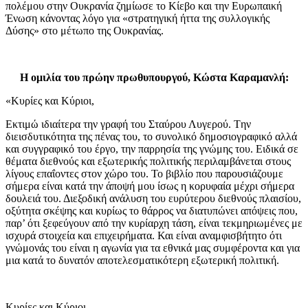
πολέμου στην Ουκρανία ζημίωσε το Κίεβο και την Ευρωπαική
Ένωση κάνοντας λόγο για «στρατηγική ήττα της συλλογικής
Δύσης» στο μέτωπο της Ουκρανίας.
Η ομιλία του πρώην πρωθυπουργού, Κώστα Καραμανλή:
«Κυρίες και Κύριοι,
Εκτιμώ ιδιαίτερα την γραφή του Σταύρου Λυγερού. Tην
διεισδυτικότητα της πένας του, το συνολικό δημοσιογραφικό αλλά
και συγγραφικό του έργο, την παρρησία της γνώμης του. Ειδικά σε
θέματα διεθνούς και εξωτερικής πολιτικής περιλαμβάνεται στους
λίγους επαΐοντες στον χώρο του. Το βιβλίο που παρουσιάζουμε
σήμερα είναι κατά την άποψή μου ίσως η κορυφαία μέχρι σήμερα
δουλειά του. Διεξοδική ανάλυση του ευρύτερου διεθνούς πλαισίου,
οξύτητα σκέψης και κυρίως το θάρρος να διατυπώνει απόψεις που,
παρ’ ότι ξεφεύγουν από την κυρίαρχη τάση, είναι τεκμηριωμένες με
ισχυρά στοιχεία και επιχειρήματα. Και είναι αναμφισβήτητο ότι
γνώμονάς του είναι η αγωνία για τα εθνικά μας συμφέροντα και για
μια κατά το δυνατόν αποτελεσματικότερη εξωτερική πολιτική.
Κυρίες και Κύριοι,