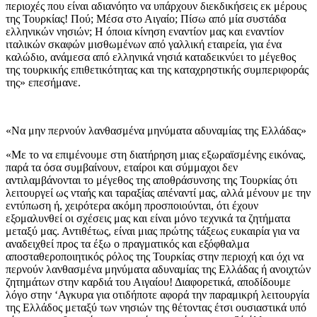
περιοχές που είναι αδιανόητο να υπάρχουν διεκδικήσεις εκ μέρους
της Τουρκίας! Πού; Μέσα στο Αιγαίο; Πίσω από μία συστάδα
ελληνικών νησιών; Η όποια κίνηση εναντίον μας και εναντίον
ιταλικών σκαφών μισθωμένων από γαλλική εταιρεία, για ένα
καλώδιο, ανάμεσα από ελληνικά νησιά καταδεικνύει το μέγεθος
της τουρκικής επιθετικότητας και της καταχρηστικής συμπεριφοράς
της» επεσήμανε.
«Να μην περνούν λανθασμένα μηνύματα αδυναμίας της Ελλάδας»
«Με το να επιμένουμε στη διατήρηση μιας εξωραϊσμένης εικόνας,
παρά τα όσα συμβαίνουν, εταίροι και σύμμαχοι δεν
αντιλαμβάνονται το μέγεθος της αποθράσυνσης της Τουρκίας ότι
λειτουργεί ως νταής και ταραξίας απέναντί μας, αλλά μένουν με την
εντύπωση ή, χειρότερα ακόμη προσποιούνται, ότι έχουν
εξομαλυνθεί οι σχέσεις μας και είναι μόνο τεχνικά τα ζητήματα
μεταξύ μας. Αντιθέτως, είναι μιας πρώτης τάξεως ευκαιρία για να
αναδειχθεί προς τα έξω ο πραγματικός και εξόφθαλμα
αποσταθεροποιητικός ρόλος της Τουρκίας στην περιοχή και όχι να
περνούν λανθασμένα μηνύματα αδυναμίας της Ελλάδας ή ανοιχτών
ζητημάτων στην καρδιά του Αιγαίου! Διαφορετικά, αποδίδουμε
λόγο στην ‘Αγκυρα για οτιδήποτε αφορά την παραμικρή λειτουργία
της Ελλάδος μεταξύ των νησιών της θέτοντας έτσι ουσιαστικά υπό