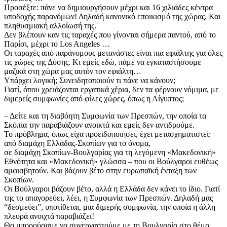
​Προσέξτε: πάνε να δημιουργήσουν μέχρι και 16 χιλιάδες κέντρα
υποδοχής παρανόμων! Δηλαδή κανονικό εποικισμό της χώρας. Και
πληθυσμιακή αλλοίωσή της.
​Δεν βλέπουν καν τις ταραχές που γίνονται σήμερα παντού, από το
Παρίσι, μέχρι το Los Angeles …
​Oι ταραχές από παράνομους μετανάστες είναι πια εφιάλτης για όλες
τις χώρες της Δύσης. Κι εμείς εδώ, πάμε να εγκαταστήσουμε
μαζικά στη χώρα μας αυτόν τον εφιάλτη…
​Υπάρχει λογική; Συνειδητοποιούν τι πάνε να κάνουν;
Γιατί, όπου χρειάζονται εργατικά χέρια, δεν τα φέρνουν νόμιμα, με
διμερείς συμφωνίες από φίλες χώρες, όπως η Αίγυπτος;
​– Δείτε και τη διαβόητη Συμφωνία των Πρεσπών, την οποία τα
Σκόπια την παραβιάζουν ανοικτά και εμείς δεν αντιδρούμε.
Το πρόβλημα, όπως είχα προειδοποιήσει, έχει μετασχηματιστεί:
​από διαμάχη Ελλάδας-Σκοπίων για το όνομα,
​σε διαμάχη Σκοπίων-Βουλγαρίας για τη λεγόμενη «Μακεδονική»
Εθνότητα και «Μακεδονική» γλώσσα – που οι Βούλγαροι ευθέως
αμφισβητούν. Και βάζουν βέτο στην ευρωπαϊκή ένταξη των
Σκοπίων.
​Οι Βούλγαροι βάζουν βέτο, αλλά η Ελλάδα δεν κάνει το ίδιο. Γιατί
της το απαγορεύει, λέει, η Συμφωνία των Πρεσπών. Δηλαδή μας
“δεσμεύει”, υποτίθεται, μια διμερής συμφωνία, την οποία η άλλη
πλευρά ανοιχτά παραβιάζει!
​Θα μπορούσαμε να συνεργαστούμε με τη Βουλγαρία στο θέμα