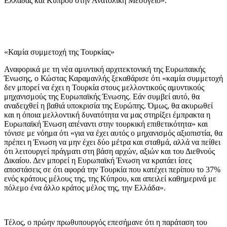
Ελλάδας και Κύπρου στην Ανατολική Μεσόγειο».
«Καμία συμμετοχή της Τουρκίας»
Αναφορικά με τη νέα αμυντική αρχιτεκτονική της Ευρωπαικής
Ένωσης, ο Κώστας Καραμανλής ξεκαθάρισε ότι «καμία συμμετοχή
δεν μπορεί να έχει η Τουρκία στους μελλοντικούς αμυντικούς
μηχανισμούς της Ευρωπαϊκής Ένωσης. Εάν συμβεί αυτό, θα
αναδειχθεί η βαθιά υποκρισία της Ευρώπης. Όμως, θα ακυρωθεί
και η όποια μελλοντική δυνατότητα να μας στηρίξει έμπρακτα η
Ευρωπαϊκή Ένωση απέναντι στην τουρκική επιθετικότητα» και
τόνισε με νόημα ότι «για να έχει αυτός ο μηχανισμός αξιοπιστία, θα
πρέπει η Ένωση να μην έχει δύο μέτρα και σταθμά, αλλά να πείθει
ότι λειτουργεί πράγματι στη βάση αρχών, αξιών και του Διεθνούς
Δικαίου. Δεν μπορεί η Ευρωπαϊκή Ένωση να κρατάει ίσες
αποστάσεις σε ότι αφορά την Τουρκία που κατέχει περίπου το 37%
ενός κράτους μέλους της, της Κύπρου, και απειλεί καθημερινά με
πόλεμο ένα άλλο κράτος μέλος της, την Ελλάδα».
Τέλος, ο πρώην πρωθυπουργός επεσήμανε ότι η παράταση του