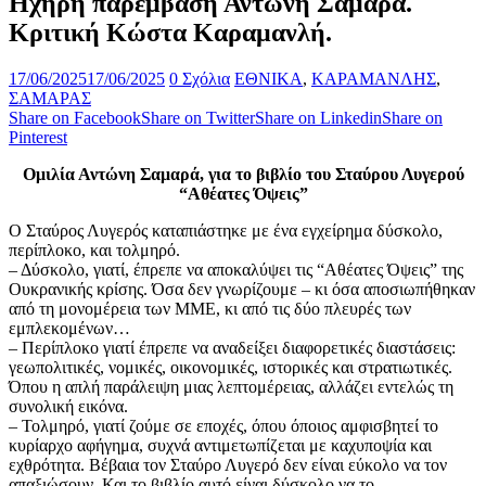
Ηχηρή παρέμβαση Αντώνη Σαμαρά.
Κριτική Κώστα Καραμανλή.
17/06/2025
17/06/2025
0 Σχόλια
ΕΘΝΙΚΑ
,
ΚΑΡΑΜΑΝΛΗΣ
,
ΣΑΜΑΡΑΣ
Share on Facebook
Share on Twitter
Share on Linkedin
Share on
Pinterest
Ομιλία Αντώνη Σαμαρά, για το βιβλίο του Σταύρου Λυγερού
“Αθέατες Όψεις”
​Ο Σταύρος Λυγερός καταπιάστηκε με ένα εγχείρημα δύσκολο,
περίπλοκο, και τολμηρό.
​– Δύσκολο, γιατί, έπρεπε να αποκαλύψει τις “Αθέατες Όψεις” της
Ουκρανικής κρίσης. Όσα δεν γνωρίζουμε – κι όσα αποσιωπήθηκαν
από τη μονομέρεια των ΜΜΕ, κι από τις δύο πλευρές των
εμπλεκομένων…
​– Περίπλοκο γιατί έπρεπε να αναδείξει διαφορετικές διαστάσεις:
γεωπολιτικές, νομικές, οικονομικές, ιστορικές και στρατιωτικές.
Όπου η απλή παράλειψη μιας λεπτομέρειας, αλλάζει εντελώς τη
συνολική εικόνα.
​– Τολμηρό, γιατί ζούμε σε εποχές, όπου όποιος αμφισβητεί το
κυρίαρχο αφήγημα, συχνά αντιμετωπίζεται με καχυποψία και
εχθρότητα. Βέβαια τον Σταύρο Λυγερό δεν είναι εύκολο να τον
απαξιώσουν. Και το βιβλίο αυτό είναι δύσκολο να το