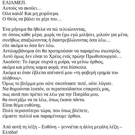
ΕΛΙΑΜΕΠ.
​Αυτούς να ακούει…
Ολα καλά! Και μη χειρότερα.
Ο Θεός να βάλει το χέρι του…
​Ένα μήνυμα θα ήθελα να πώ τελειώνοντας,
​σε όσους κάθε μέρα, χωρίς να έχω εγώ μιλήσει, μιλούν για μένα,
συνήθως απαξιώνοντας ή διαστρεβλώνοντας όσα λέω…
είτε ακόμα κι όσα δεν λέω.
​Αντιλαμβάνομαι ότι θα προτιμούσαν να παραμένω σιωπηλός.
​Αυτό όμως δεν είναι το Χρέος ενός πρώην Πρωθυπουργού…
​Ακούστε: Το έφερε συχνά η μοίρα, να μείνω όρθιος,
ακόμα και μόνος καμια φορά, στα δύσκολα.
Ακόμα κι όταν έβλεπα απέναντί μου «τη φοβερή ερημία του
πλήθους».
​Όμως το βλέμμα μου ούτε σκοτίνιασε ποτέ, ούτε λύγισε.
Να θυμούνται λοιπόν, οι περισπούδαστοι επικριτές μας,
πως αυτά που πρέπει να λέω για την Πατρίδα μου,
θα συνεχίζω να τα λέω, όπως έκανα πάντα.
​Είναι θέμα ευθύνης.
​Πολύ περισσότερο τώρα, που όπως βλέπετε,
είμαστε πολλοί και παραμένουμε όρθιοι.
Από αυτή τη λέξη – Ευθύνη – γεννιέται η άλλη μεγάλη λέξη –
Ελπίδα!