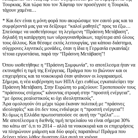
Τουρκιας. Και τώρα που τον Χάφταρ τον προσέγγισε η Τουρκία,
τάχουν χαμένα…
​* Και δεν είναι η μόνη φορά που ακυρώσαμε τον εαυτό μας και τα
συμφέροντά μας για να δείξουμε “καλοί μαθητές” προς τα έξω…
​Σπεύσαμε να υιοθετήσουμε τη λεγόμενη “Πράσινη Μετάβαση”,
δηλαδή τη κατάργηση των υδρογονανθράκων, ταχύτερα από όλους
τους άλλους. Και θέσαμε εκτός λειτουργίας, για κάποιο διάστημα,
σύγχρονες λιγνιτικές μονάδες, όταν η ίδια η Γερμανία εγκαινίαζε
τέτοια εργοστάσια, παρά την “Πράσινη Μετάβαση”!
​Όπου υιοθετήθηκε η “Πράσινη Συμφωνία”, το αποτέλεσμα ήταν να
εκτιναχθεί η τιμή της Ενέργειας. Πράγμα που το βιώνουν και οι
επιχειρήσεις και τα νοικοκυριά όταν φτάνουν οι λογαριασμοί.
​Σήμερα, η νέα κυβέρνηση των ΗΠΑ έχει ευθέως εγκαταλείψει την
Πράσινη Μετάβαση. Στην Ευρώπη το μαζεύουν: Τροποποιούν τους
“πράσινους στόχους” κάνοντας στροφή στην “προσιτή ενέργεια”,
“με όρους ρεαλιστικούς κι όχι ιδεοληπτικούς”.
​Άρα ομολογούν ότι μέχρι τώρα έκαναν πολιτική με “πράσινες
ιδεοληψίες” και ότι δεν τους ενδιέφερε η “προσιτή ενέργεια”!
Κι όμως η Ελλάδα πρωτοστατούσε σε αυτή την “τρέλα”….
​Με αποτέλεσμα η διεθνής τιμή πετρελαίου να είναι σήμερα 30%
πιο κάτω απ’ ό,τι το 2014 – αλλά τα νοικοκυριά και οι επιχειρήσεις
να πληρώνουν μιάμιση και δύο φορές παραπάνω! Πράγμα που
δείχνει πόσο λάθος ήμασταν όλα αυτά τα χρόνια.