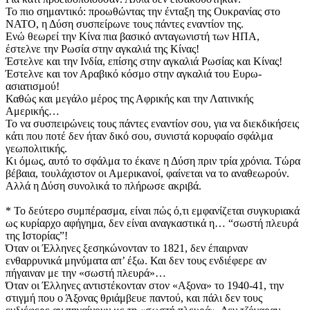
​Το πιο σημαντικό: προωθώντας την ένταξη της Ουκρανίας στο
ΝΑΤΟ, η Δύση συσπείρωνε τους πάντες εναντίον της.
​Ενώ θεωρεί την Κίνα πια βασικό ανταγωνιστή των ΗΠΑ,
​έστελνε την Ρωσία στην αγκαλιά της Κίνας!
​Έστελνε και την Ινδία, επίσης στην αγκαλιά Ρωσίας και Κίνας!
​Έστελνε και τον Αραβικό κόσμο στην αγκαλιά του Ευρω-
ασιατισμού!
​Καθώς και μεγάλο μέρος της Αφρικής και την Λατινικής
Αμερικής…
​Το να συσπειρώνεις τους πάντες εναντίον σου, για να διεκδικήσεις
κάτι που ποτέ δεν ήταν δικό σου, συνιστά κορυφαίο σφάλμα
γεωπολιτικής.
​Κι όμως, αυτό το σφάλμα το έκανε η Δύση πριν τρία χρόνια. Τώρα
βέβαια, τουλάχιστον οι Αμερικανοί, φαίνεται να το αναθεωρούν.
Αλλά η Δύση συνολικά το πλήρωσε ακριβά.
​* Το δεύτερο συμπέρασμα, είναι πώς ό,τι εμφανίζεται συγκυριακά
ως κυρίαρχο αφήγημα, δεν είναι αναγκαστικά η… “σωστή πλευρά
της Ιστορίας”!
​Όταν οι Έλληνες ξεσηκώνονταν το 1821, δεν έπαιρναν
ενθαρρυνικά μηνύματα απ’ έξω. Και δεν τους ενδιέφερε αν
πήγαιναν με την «σωστή πλευρά»…
​Όταν οι Έλληνες αντιστέκονταν στον «Αξονα» το 1940-41, την
στιγμή που ο Άξονας θριάμβευε παντού, και πάλι δεν τους