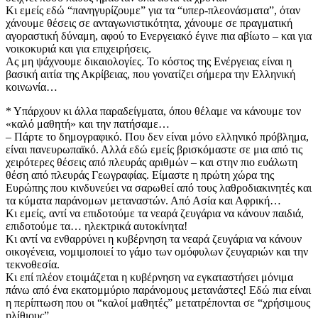
​Κι εμείς εδώ “πανηγυρίζουμε” για τα “υπερ-πλεονάσματα”, όταν
χάνουμε θέσεις σε ανταγωνιστικότητα, χάνουμε σε πραγματική
αγοραστική δύναμη, αφού το Ενεργειακό έγινε πια αβίωτο – και για
νοικοκυριά και για επιχειρήσεις.
​Ας μη ψάχνουμε δικαιολογίες. Το κόστος της Ενέργειας είναι η
βασική αιτία της Ακρίβειας, που γονατίζει σήμερα την Ελληνική
κοινωνία…
​* Υπάρχουν κι άλλα παραδείγματα, όπου θέλαμε να κάνουμε τον
«καλό μαθητή» και την πατήσαμε…
​– Πάρτε το δημογραφικό. Που δεν είναι μόνο ελληνικό πρόβλημα,
είναι πανευρωπαϊκό. Αλλά εδώ εμείς βρισκόμαστε σε μια από τις
χειρότερες θέσεις από πλευράς αριθμών – και στην πιο ευάλωτη
θέση από πλευράς Γεωγραφίας. Είμαστε η πρώτη χώρα της
Ευρώπης που κινδυνεύει να σαρωθεί από τους λαθροδιακινητές και
τα κύματα παράνομων μεταναστών. Από Ασία και Αφρική…
​Κι εμείς, αντί να επιδοτούμε τα νεαρά ζευγάρια να κάνουν παιδιά,
επιδοτούμε τα… ηλεκτρικά αυτοκίνητα!
​Κι αντί να ενθαρρύνει η κυβέρνηση τα νεαρά ζευγάρια να κάνουν
οικογένεια, νομιμοποιεί το γάμο των ομόφυλων ζευγαριών και την
τεκνοθεσία.
​Κι επί πλέον ετοιμάζεται η κυβέρνηση να εγκαταστήσει μόνιμα
πάνω από ένα εκατομμύριο παράνομους μετανάστες! Εδώ πια είναι
η περίπτωση που οι “καλοί μαθητές” μετατρέπονται σε “χρήσιμους
ηλίθιους”…