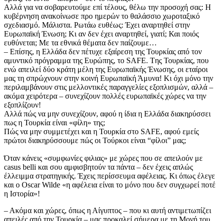
​Aλλά για να σοβαρευτούμε επί τέλους, θέλω την προσοχή σας: Η
κυβέρνηση ανακοίνωσε προ ημερών το θαλάσσιο χωροταξικό
σχεδιασμό. Μάλιστα. Ρωτάω ευθέως: Έχει αναρτηθεί στην
Ευρωπαϊκή Ένωση; Κι αν δεν έχει αναρτηθεί, γιατί; Και ποιός
ευθύνεται; Με τα εθνικά θέματα δεν παίζουμε…
​– Επίσης, η Ελλάδα δεν πέτυχε εξαίρεση της Τουρκίας από τον
αμυντικό πρόγραμμα της Ευρώπης, το SAFE. Tης Τουρκίας, που
ενώ απειλεί δύο κράτη μέλη της Ευρωπαϊκής Ένωσης, οι εταίροι
μας τη σπρώχνουν στην κοινή Ευρωπαϊκή Άμυνα! Κι όχι μόνο την
περιλαμβάνουν στις μελλοντικές παραγγελίες εξοπλισμών, αλλά –
ακόμα χειρότερα – συνεχίζουν πολλές ευρωπαϊκές χώρες να την
εξοπλίζουν!
​Αλλά πώς να μην συνεχίζουν, αφού η ίδια η Ελλάδα διακηρύσσει
πως η Τουρκία είναι «φίλη» της;
​Πώς να μην συμμετέχει και η Τουρκία στο SAFE, αφού εμείς
πρώτοι διακηρύσσουμε πώς οι Τούρκοι είναι “φίλοι” μας;
Όταν κάνεις «συμφωνίες φιλιας» με χώρες που σε απειλούν με
casus belli και σου αμφισβητούν τα πάντα – δεν έχεις απλώς
έλλειμμα στρατηγικής. Έχεις περίσσευμα αφέλειας. Κι όπως έλεγε
και ο Οscar Wilde «η αφέλεια είναι το μόνο που δεν συγχωρεί ποτέ
η Ιστορία»!
​– Ακόμα και χώρες, όπως η Αίγυπτος – που κι αυτή αντιμετωπίζει
απειλές από την Τουρκία – μας προκαλεί σήμερα με τη Μονή του