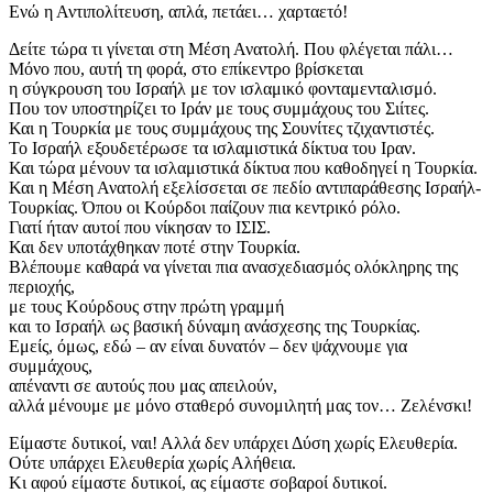
Ενώ η Αντιπολίτευση, απλά, πετάει… χαρταετό!
Δείτε τώρα τι γίνεται στη Μέση Ανατολή. Που φλέγεται πάλι…
Μόνο που, αυτή τη φορά, στο επίκεντρο βρίσκεται
η σύγκρουση του Ισραήλ με τον ισλαμικό φονταμενταλισμό.
Που τον υποστηρίζει το Ιράν με τους συμμάχους του Σιίτες.
Και η Τουρκία με τους συμμάχους της Σουνίτες τζιχαντιστές.
Το Ισραήλ εξουδετέρωσε τα ισλαμιστικά δίκτυα του Ιραν.
Και τώρα μένουν τα ισλαμιστικά δίκτυα που καθοδηγεί η Τουρκία.
Και η Μέση Ανατολή εξελίσσεται σε πεδίο αντιπαράθεσης Ισραήλ-
Τουρκίας. Όπου οι Κούρδοι παίζουν πια κεντρικό ρόλο.
Γιατί ήταν αυτοί που νίκησαν το ΙΣΙΣ.
Και δεν υποτάχθηκαν ποτέ στην Τουρκία.
Βλέπουμε καθαρά να γίνεται πια ανασχεδιασμός ολόκληρης της
περιοχής,
με τους Κούρδους στην πρώτη γραμμή
και το Ισραήλ ως βασική δύναμη ανάσχεσης της Τουρκίας.
Εμείς, όμως, εδώ – αν είναι δυνατόν – δεν ψάχνουμε για
συμμάχους,
απέναντι σε αυτούς που μας απειλούν,
αλλά μένουμε με μόνο σταθερό συνομιλητή μας τον… Ζελένσκι!
​Είμαστε δυτικοί, ναι! Αλλά δεν υπάρχει Δύση χωρίς Ελευθερία.
​Ούτε υπάρχει Ελευθερία χωρίς Αλήθεια.
​Κι αφού είμαστε δυτικοί, ας είμαστε σοβαροί δυτικοί.