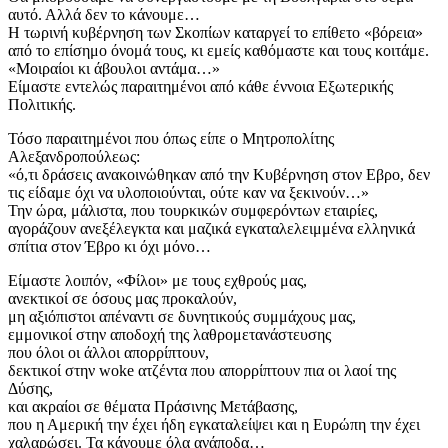
αυτό. Αλλά δεν το κάνουμε…
​Η τωρινή κυβέρνηση των Σκοπίων καταργεί το επίθετο «βόρεια»
από το επίσημο όνομά τους, κι εμείς καθόμαστε και τους κοιτάμε.
«Μοιραίοι κι άβουλοι αντάμα…»
​Είμαστε εντελώς παραιτημένοι από κάθε έννοια Εξωτερικής
Πολιτικής.
​Τόσο παραιτημένοι που όπως είπε ο Μητροπολίτης
Αλεξανδροπούλεως:
«ό,τι δράσεις ανακοινώθηκαν από την Κυβέρνηση στον Εβρο, δεν
τις είδαμε όχι να υλοποιούνται, ούτε καν να ξεκινούν…»
Την ώρα, μάλιστα, που τουρκικών συμφερόντων εταιρίες,
αγοράζουν ανεξέλεγκτα και μαζικά εγκαταλελειμμένα ελληνικά
σπίτια στον Έβρο κι όχι μόνο…
​Είμαστε λοιπόν, «Φίλοι» με τους εχθρούς μας,
​ανεκτικοί σε όσους μας προκαλούν,
​μη αξιόπιστοι απέναντι σε δυνητικούς συμμάχους μας,
​εμμονικοί στην αποδοχή της λαθρομετανάστευσης
​που όλοι οι άλλοι απορρίπτουν,
​δεκτικοί στην woke ατζέντα που απορρίπτουν πια οι λαοί της
Δύσης,
​και ακραίοι σε θέματα Πράσινης Μετάβασης,
​που η Αμερική την έχει ήδη εγκαταλείψει και η Ευρώπη την έχει
χαλαρώσει. ​Τα κάνουμε όλα ανάποδα…