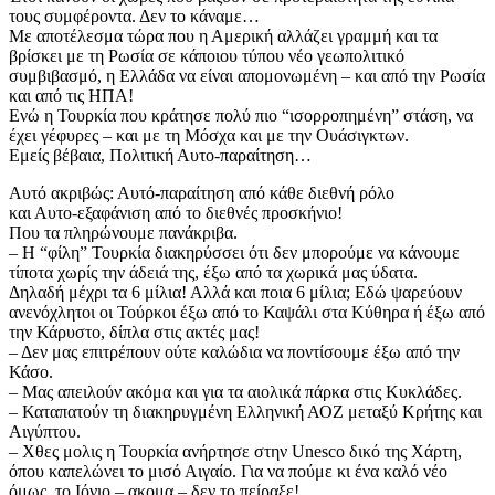
τους συμφέροντα. Δεν το κάναμε…
​Με αποτέλεσμα τώρα που η Αμερική αλλάζει γραμμή και τα
βρίσκει με τη Ρωσία σε κάποιου τύπου νέο γεωπολιτικό
συμβιβασμό, η Ελλάδα να είναι απομονωμένη – και από την Ρωσία
και από τις ΗΠΑ!
​Ενώ η Τουρκία που κράτησε πολύ πιο “ισορροπημένη” στάση, να
έχει γέφυρες – και με τη Μόσχα και με την Ουάσιγκτων.
​Εμείς βέβαια, Πολιτική Αυτο-παραίτηση…
​Αυτό ακριβώς: Αυτό-παραίτηση από κάθε διεθνή ρόλο
​και Αυτο-εξαφάνιση από το διεθνές προσκήνιο!
​Που τα πληρώνουμε πανάκριβα.
​– Η “φίλη” Τουρκία διακηρύσσει ότι δεν μπορούμε να κάνουμε
τίποτα χωρίς την άδειά της, έξω από τα χωρικά μας ύδατα.
​Δηλαδή μέχρι τα 6 μίλια! Αλλά και ποια 6 μίλια; Εδώ ψαρεύουν
ανενόχλητοι οι Τούρκοι έξω από το Καψάλι στα Κύθηρα ή έξω από
την Κάρυστο, δίπλα στις ακτές μας!
​– Δεν μας επιτρέπουν ούτε καλώδια να ποντίσουμε έξω από την
Κάσο.
​– Μας απειλούν ακόμα και για τα αιολικά πάρκα στις Κυκλάδες.
​– Καταπατούν τη διακηρυγμένη Ελληνική ΑΟΖ μεταξύ Κρήτης και
Αιγύπτου.
​– Χθες μολις η Τουρκία ανήρτησε στην Unesco δικό της Χάρτη,
όπου καπελώνει το μισό Αιγαίο. Για να πούμε κι ένα καλό νέο
όμως, το Ιόνιο – ακομα – δεν το πείραξε!