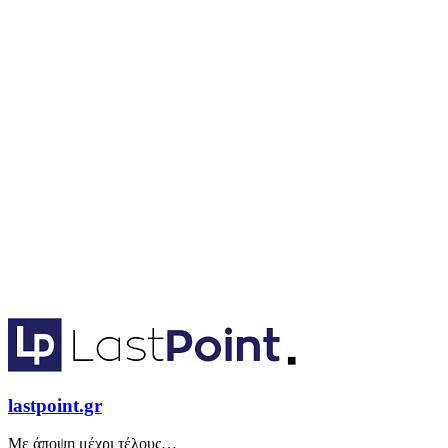
lastpoint.gr
Με άποψη μέχρι τέλους…