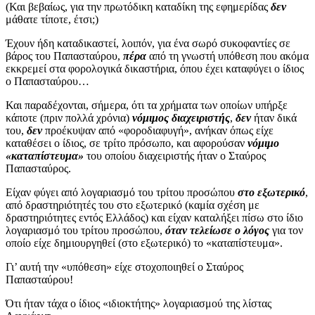
(Και βεβαίως, για την πρωτόδικη καταδίκη της εφημερίδας
δεν
μάθατε τίποτε, έτσι;)
Έχουν ήδη καταδικαστεί, λοιπόν, για ένα σωρό συκοφαντίες σε
βάρος του Παπασταύρου,
πέρα
από τη γνωστή υπόθεση που ακόμα
εκκρεμεί στα φορολογικά δικαστήρια, όπου έχει καταφύγει ο ίδιος
ο Παπασταύρου…
Και παραδέχονται, σήμερα, ότι τα χρήματα των οποίων υπήρξε
κάποτε (πριν πολλά χρόνια)
νόμιμος διαχειριστής
,
δεν
ήταν δικά
του,
δεν
προέκυψαν από «φοροδιαφυγή», ανήκαν όπως είχε
καταθέσει ο ίδιος, σε τρίτο πρόσωπο, και αφορούσαν
νόμιμο
«καταπίστευμα»
του οποίου διαχειριστής ήταν ο Σταύρος
Παπασταύρος.
Είχαν φύγει από λογαριασμό του τρίτου προσώπου
στο εξωτερικό
,
από δραστηριότητές του στο εξωτερικό (καμία σχέση με
δραστηριότητες εντός Ελλάδος) και είχαν καταλήξει πίσω στο ίδιο
λογαριασμό του τρίτου προσώπου,
όταν τελείωσε ο λόγος
για τον
οποίο είχε δημιουργηθεί (στο εξωτερικό) το «καταπίστευμα».
Γι’ αυτή την «υπόθεση» είχε στοχοποιηθεί ο Σταύρος
Παπασταύρου!
Ότι ήταν τάχα ο ίδιος «ιδιοκτήτης» λογαριασμού της λίστας