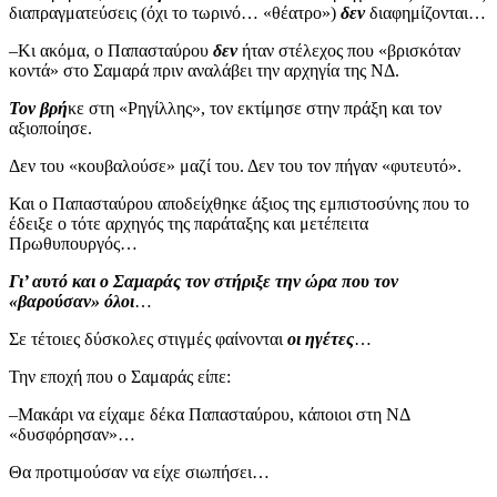
διαπραγματεύσεις (όχι το τωρινό… «θέατρο»)
δεν
διαφημίζονται…
–Κι ακόμα, ο Παπασταύρου
δεν
ήταν στέλεχος που «βρισκόταν
κοντά» στο Σαμαρά πριν αναλάβει την αρχηγία της ΝΔ.
Τον βρή
κε στη «Ρηγίλλης», τον εκτίμησε στην πράξη και τον
αξιοποίησε.
Δεν του «κουβαλούσε» μαζί του. Δεν του τον πήγαν «φυτευτό».
Και ο Παπασταύρου αποδείχθηκε άξιος της εμπιστοσύνης που το
έδειξε ο τότε αρχηγός της παράταξης και μετέπειτα
Πρωθυπουργός…
Γι’ αυτό και ο Σαμαράς τον στήριξε την ώρα που τον
«βαρούσαν» όλοι
…
Σε τέτοιες δύσκολες στιγμές φαίνονται
οι ηγέτες
…
Την εποχή που ο Σαμαράς είπε:
–Μακάρι να είχαμε δέκα Παπασταύρου, κάποιοι στη ΝΔ
«δυσφόρησαν»…
Θα προτιμούσαν να είχε σιωπήσει…