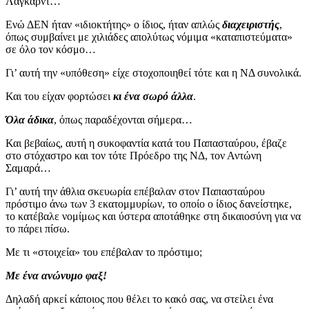
Λαγκάρντ…
Ενώ ΔΕΝ ήταν «ιδιοκτήτης» ο ίδιος, ήταν απλώς
διαχειριστής
,
όπως συμβαίνει με χιλιάδες απολύτως νόμιμα «καταπιστεύματα»
σε όλο τον κόσμο…
Γι’ αυτή την «υπόθεση» είχε στοχοποιηθεί τότε και η ΝΔ συνολικά.
Και του είχαν φορτώσει
κι ένα σωρό άλλα
.
Όλα άδικα
, όπως παραδέχονται σήμερα…
Και βεβαίως, αυτή η συκοφαντία κατά του Παπασταύρου, έβαζε
στο στόχαστρο και τον τότε Πρόεδρο της ΝΔ, τον Αντώνη
Σαμαρά…
Γι’ αυτή την άθλια σκευωρία επέβαλαν στον Παπασταύρου
πρόστιμο άνω των 3 εκατομμυρίων, το οποίο ο ίδιος δανείστηκε,
το κατέβαλε νομίμως και ύστερα αποτάθηκε στη δικαιοσύνη για να
το πάρει πίσω.
Με τι «στοιχεία» του επέβαλαν το πρόστιμο;
Με ένα ανώνυμο φαξ!
Δηλαδή αρκεί κάποιος που θέλει το κακό σας, να στείλει ένα