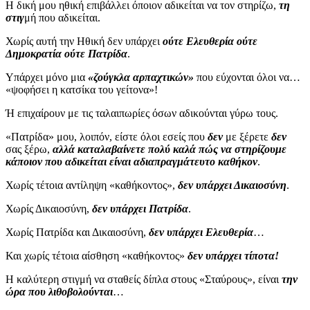
Η δική μου ηθική επιβάλλει όποιον αδικείται να τον στηρίζω,
τη
στιγ
μή που αδικείται.
Χωρίς αυτή την Ηθική δεν υπάρχει
ούτε Ελευθερία ούτε
Δημοκρατία ούτε Πατρίδα
.
Υπάρχει μόνο μια
«ζούγκλα αρπαχτικών»
που εύχονται όλοι να…
«ψοφήσει η κατσίκα του γείτονα»!
Ή επιχαίρουν με τις ταλαιπωρίες όσων αδικούνται γύρω τους.
«Πατρίδα» μου, λοιπόν, είστε όλοι εσείς που
δεν
με ξέρετε
δεν
σας ξέρω,
αλλά καταλαβαίνετε πολύ καλά πώς να στηρίζουμε
κάποιον που αδικείται είναι αδιαπραγμάτευτο καθήκον
.
Χωρίς τέτοια αντίληψη «καθήκοντος»,
δεν υπάρχει Δικαιοσύνη
.
Χωρίς Δικαιοσύνη,
δεν υπάρχει Πατρίδα
.
Χωρίς Πατρίδα και Δικαιοσύνη,
δεν υπάρχει Ελευθερία
…
Και χωρίς τέτοια αίσθηση «καθήκοντος»
δεν υπάρχει τίποτα!
Η καλύτερη στιγμή να σταθείς δίπλα στους «Σταύρους», είναι
την
ώρα που λιθοβολούνται
…