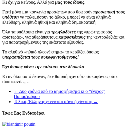
Κι όχι για κείνους. Αλλά
για μας τους ίδιους
.
Γιατί μόνο μια κοινωνία προσώπων που θεωρούν
προσωπική τους
υπόθεση
να πολεμήσουν το άδικο, μπορεί να είναι αληθινά
ελεύθερη, αληθινά ηθική και αληθινά δημοκρατική.
Όλα τα υπόλοιπα είναι για
τρωγλοδύτες
της «πρώτης φοράς
αριστεράς», για αθεράπευτους
καιροσκόπους
της κεντροδεξιάς και
για παρατρεχάμενους της εκάστοτε εξουσίας.
Το αληθινό «ηθικό πλεονέκτημα» το κερδίζει όποιος
υπερασπίζεται τους συκοφαντούμενους!
Όχι όποιος κάνει την «πάπια» στα δύσκολα
…
Κι αν όλοι αυτό έκαναν, δεν θα υπήρχαν ούτε συκοφάντες ούτε
συκοφαντίες…
←
Δυο χρόνια από το δημοψήφισμα κι ο “ένοχος”
Παπασταύρου
Τελικά, Έλληνας γεννιέσαι μόνο ή γίνεσαι;
→
Ίσως Σας Ενδιαφέρει