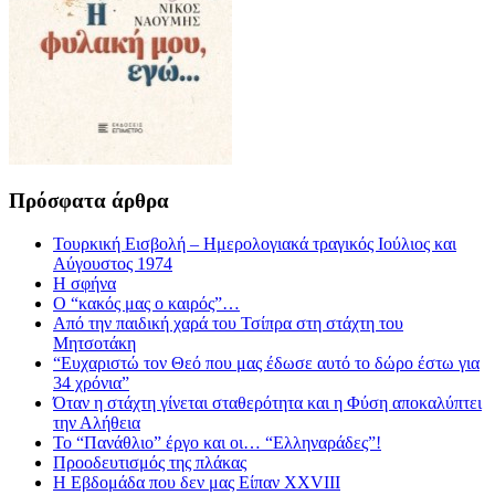
Πρόσφατα άρθρα
Τουρκική Εισβολή – Ημερολογιακά τραγικός Ιούλιος και
Αύγουστος 1974
Η σφήνα
Ο “κακός μας ο καιρός”…
Από την παιδική χαρά του Τσίπρα στη στάχτη του
Μητσοτάκη
“Ευχαριστώ τον Θεό που μας έδωσε αυτό το δώρο έστω για
34 χρόνια”
Όταν η στάχτη γίνεται σταθερότητα και η Φύση αποκαλύπτει
την Αλήθεια
Το “Πανάθλιο” έργο και οι… “Ελληναράδες”!
Προοδευτισμός της πλάκας
Η Εβδομάδα που δεν μας Είπαν XXVIII