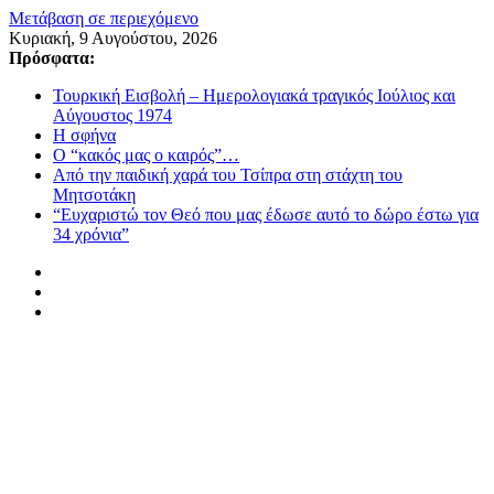
Μετάβαση σε περιεχόμενο
Κυριακή, 9 Αυγούστου, 2026
Πρόσφατα:
Τουρκική Εισβολή – Ημερολογιακά τραγικός Ιούλιος και
Αύγουστος 1974
Η σφήνα
Ο “κακός μας ο καιρός”…
Από την παιδική χαρά του Τσίπρα στη στάχτη του
Μητσοτάκη
“Ευχαριστώ τον Θεό που μας έδωσε αυτό το δώρο έστω για
34 χρόνια”