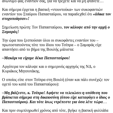
ανώνυμο φαξ εναντίον σας, για να τρέχετε και να μη φτάνετε…
Και σήμερα έρχεται η βασική «ντουντούκα» των συκοφαντιών
εναντίον του Σταύρου Παπασταύρου, να παραδεχθεί ότι
«άδικα τον
στοχοποίησαν»!
Σημείωση πρώτη: Τον Παπασταύρου,
τον κάλυψε από την αρχή ο
Σαμαράς!
Την ώρα που ξεσπούσαν όλοι οι συκοφάντες εναντίον του –
πρωτοστατούντος τότε του ίδιου του Τσίπρα – ο Σαμαράς είχε
απαντήσει από το βήμα της Βουλής μάλιστα:
–Μακάρι να είχαμε δέκα Παπασταύρου!
Αργότερα τον κάλυψε και ο σημερινός αρχηγός της ΝΔ, ο
Κυριάκος Μητσοτάκης.
Ο οποίος είπε στον Τσίπρα στη Βουλή (όταν και πάλι συνέχιζε τον
οχετό του κατά του Παπασταύρου):
–Μη βιάζεστε, κ. Τσίπρα! Αφήστε να τελειώσει η υπόθεση που
βρίσκεται σήμερα στη δικαιοσύνη (όπου είχε καταφύγει ο ίδιος ο
Παπασταύρου). Και τότε ίσως ντρέπεστε για όσα λέτε τώρα
…
Και πριν συμπληρωθεί χρόνος από τότε, βγήκε η βασική φυλλάδα