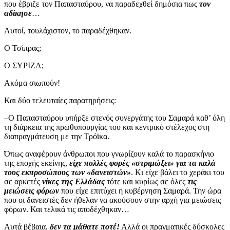
που έβριζε τον Παπασταύρου, να παραδεχθεί δημόσια πως
τον
αδίκησε
…
Αυτοί, τουλάχιστον, το παραδέχθηκαν.
Ο Τσίπρας;
Ο ΣΥΡΙΖΑ;
Ακόμα σιωπούν!
Και δύο τελευταίες παρατηρήσεις:
–Ο Παπασταύρου υπήρξε στενός συνεργάτης του Σαμαρά καθ’ όλη
τη διάρκεια της πρωθυπουργίας του και κεντρικό στέλεχος στη
διαπραγμάτευση με την Τρόϊκα.
Όπως αναφέρουν άνθρωποι που γνωρίζουν καλά το παρασκήνιο
της εποχής εκείνης,
είχε πολλές φορές «στριμώξει» για τα καλά
τους εκπροσώπους των «δανειστών»
. Κι είχε βάλει το χεράκι του
σε αρκετές
νίκες της Ελλάδας
τότε και κυρίως σε όλες
τις
μειώσεις φόρων
που είχε επιτύχει η κυβέρνηση Σαμαρά. Την ώρα
που οι δανειστές δεν ήθελαν να ακούσουν στην αρχή για μειώσεις
φόρων. Και τελικά τις αποδέχθηκαν…
Αυτά βέβαια,
δεν τα μάθατε ποτέ!
Αλλά οι πραγματικές δύσκολες