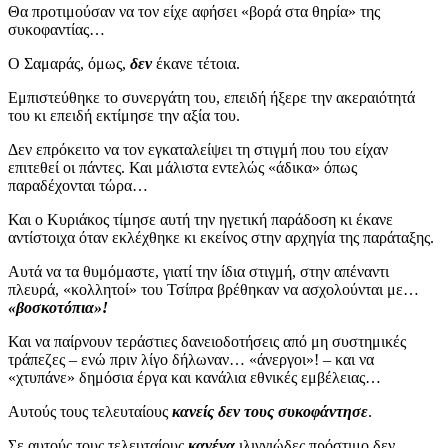
Θα προτιμούσαν να τον είχε αφήσει «βορά στα θηρία» της
συκοφαντίας…
Ο Σαμαράς, όμως,
δεν
έκανε τέτοια.
Εμπιστεύθηκε το συνεργάτη του, επειδή ήξερε την ακεραιότητά
του κι επειδή εκτίμησε την αξία του.
Δεν επρόκειτο να τον εγκαταλείψει τη στιγμή που του είχαν
επιτεθεί οι πάντες. Και μάλιστα εντελώς «άδικα» όπως
παραδέχονται τώρα…
Και ο Κυριάκος τίμησε αυτή την ηγετική παράδοση κι έκανε
αντίστοιχα όταν εκλέχθηκε κι εκείνος στην αρχηγία της παράταξης.
Αυτά να τα θυμόμαστε, γιατί την ίδια στιγμή, στην απέναντι
πλευρά, «κολλητοί» του Τσίπρα βρέθηκαν να ασχολούνται με…
«βοσκοτόπια»!
Και να παίρνουν τεράστιες δανειοδοτήσεις από μη συστημικές
τράπεζες – ενώ πριν λίγο δήλωναν… «άνεργοι»! – και να
«χτυπάνε» δημόσια έργα και κανάλια εθνικές εμβέλειας…
Αυτούς τους τελευταίους
κανείς δεν τους συκοφάντησε
.
Σε αυτούς τους τελευταίους
κανένα
ιλιγγιώδες πρόστιμο δεν