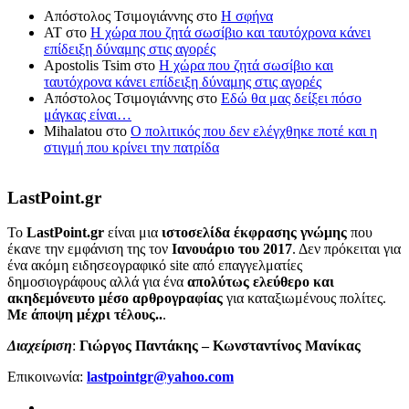
Απόστολος Τσιμογιάννης
στο
Η σφήνα
ΑΤ
στο
Η χώρα που ζητά σωσίβιο και ταυτόχρονα κάνει
επίδειξη δύναμης στις αγορές
Apostolis Tsim
στο
Η χώρα που ζητά σωσίβιο και
ταυτόχρονα κάνει επίδειξη δύναμης στις αγορές
Απόστολος Τσιμογιάννης
στο
Εδώ θα μας δείξει πόσο
μάγκας είναι…
Mihalatou
στο
Ο πολιτικός που δεν ελέγχθηκε ποτέ και η
στιγμή που κρίνει την πατρίδα
LastPoint.gr
To
LastPoint.gr
είναι μια
ιστοσελίδα έκφρασης γνώμης
που
έκανε την εμφάνιση της τον
Ιανουάριο του 2017
. Δεν πρόκειται για
ένα ακόμη ειδησεογραφικό site από επαγγελματίες
δημοσιογράφους αλλά για ένα
απολύτως ελεύθερο και
ακηδεμόνευτο μέσο αρθρογραφίας
για καταξιωμένους πολίτες.
Με άποψη μέχρι τέλους..
.
Διαχείριση
:
Γιώργος Παντάκης – Κωνσταντίνος Μανίκας
Επικοινωνία:
lastpointgr@yahoo.com