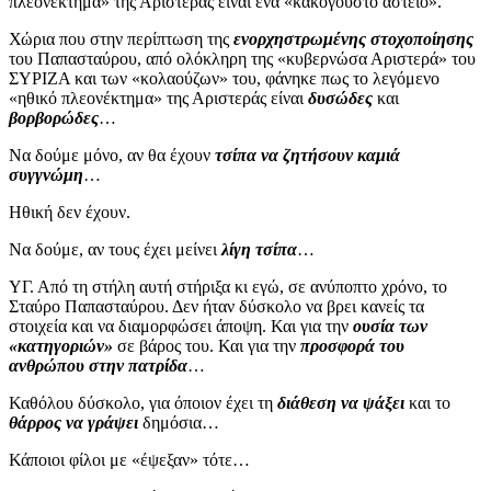
πλεονέκτημα» της Αριστεράς είναι ένα «κακόγουστο αστείο».
Χώρια που στην περίπτωση της
ενορχηστρωμένης στοχοποίησης
του Παπασταύρου, από ολόκληρη της «κυβερνώσα Αριστερά» του
ΣΥΡΙΖΑ και των «κολαούζων» του, φάνηκε πως το λεγόμενο
«ηθικό πλεονέκτημα» της Αριστεράς είναι
δυσώδες
και
βορβορώδες
…
Να δούμε μόνο, αν θα έχουν
τσίπα να ζητήσουν καμιά
συγγνώμη
…
Ηθική δεν έχουν.
Να δούμε, αν τους έχει μείνει
λίγη τσίπα
…
ΥΓ. Από τη στήλη αυτή στήριξα κι εγώ, σε ανύποπτο χρόνο, το
Σταύρο Παπασταύρου. Δεν ήταν δύσκολο να βρει κανείς τα
στοιχεία και να διαμορφώσει άποψη. Και για την
ουσία των
«κατηγοριών»
σε βάρος του. Και για την
προσφορά του
ανθρώπου στην πατρίδα
…
Καθόλου δύσκολο, για όποιον έχει τη
διάθεση να ψάξει
και το
θάρρος να γράψει
δημόσια…
Κάποιοι φίλοι με «έψεξαν» τότε…