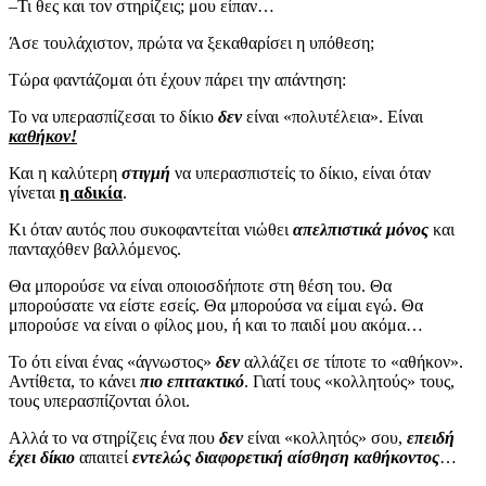
–Τι θες και τον στηρίζεις; μου είπαν…
Άσε τουλάχιστον, πρώτα να ξεκαθαρίσει η υπόθεση;
Τώρα φαντάζομαι ότι έχουν πάρει την απάντηση:
Το να υπερασπίζεσαι το δίκιο
δεν
είναι «πολυτέλεια». Είναι
καθήκον!
Και η καλύτερη
στιγμή
να υπερασπιστείς το δίκιο, είναι όταν
γίνεται
η αδικία
.
Κι όταν αυτός που συκοφαντείται νιώθει
απελπιστικά μόνος
και
πανταχόθεν βαλλόμενος.
Θα μπορούσε να είναι οποιοσδήποτε στη θέση του. Θα
μπορούσατε να είστε εσείς. Θα μπορούσα να είμαι εγώ. Θα
μπορούσε να είναι ο φίλος μου, ή και το παιδί μου ακόμα…
Το ότι είναι ένας «άγνωστος»
δεν
αλλάζει σε τίποτε το «αθήκον».
Αντίθετα, το κάνει
πιο επιτακτικό
. Γιατί τους «κολλητούς» τους,
τους υπερασπίζονται όλοι.
Αλλά το να στηρίζεις ένα που
δεν
είναι «κολλητός» σου,
επειδή
έχει δίκιο
απαιτεί
εντελώς διαφορετική αίσθηση καθήκοντος
…