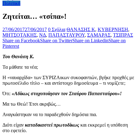
Πολιτική
Ζητείται… «τσίπα»!
27/06/2017
27/06/2017
0 Σχόλια
ΘΑΝΑΣΗΣ Κ
,
ΚΥΒΕΡΝΗΣΗ
,
ΜΗΤΣΟΤΑΚΗΣ
,
ΝΔ
,
ΠΑΠΑΣΤΑΥΡΟΥ
,
ΣΑΜΑΡΑΣ
,
ΤΣΙΠΡΑΣ
Share on Facebook
Share on Twitter
Share on Linkedin
Share on
Pinterest
Του Θανάση Κ.
Τα μάθατε τα νέα;
Η «ναυαρχίδα» των ΣΥΡΙΖΑικων συκοφαντιών, βγήκε προχθές με
πρωτοσέλιδο τίτλο – και αντίστοιχο δημοσίευμα – τι νομίζετε;
Ότι:
«Αδίκως στοχοποίησαν τον Σταύρου Παπασταύρου»!
Μα τω Θεώ! Έτσι ακριβώς…
Αναγκάστηκαν να το παραδεχθούν δημόσια πια.
Διότι είχαν
καταδικαστεί πρωτοδίκως
και εκκρεμεί η υπόθεση
στο εφετείο.