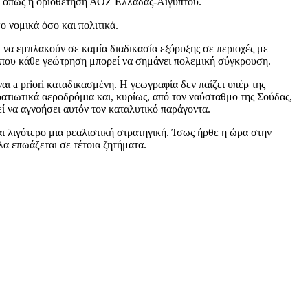
ί, όπως η οριοθέτηση ΑΟΖ Ελλάδας-Αιγύπτου.
 νομικά όσο και πολιτικά.
 να εμπλακούν σε καμία διαδικασία εξόρυξης σε περιοχές με
όπου κάθε γεώτρηση μπορεί να σημάνει πολεμική σύγκρουση.
αι a priori καταδικασμένη. Η γεωγραφία δεν παίζει υπέρ της
ατιωτικά αεροδρόμια και, κυρίως, από τον ναύσταθμο της Σούδας,
ί να αγνοήσει αυτόν τον καταλυτικό παράγοντα.
ι λιγότερο μια ρεαλιστική στρατηγική. Ίσως ήρθε η ώρα στην
α επωάζεται σε τέτοια ζητήματα.