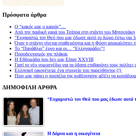
Πρόσφατα άρθρα
Ο “κακός μας ο καιρός”…
Από την παιδική χαρά του Τσίπρα στη στάχτη του Μητσοτάκη
“Ευχαριστώ τον Θεό που μας έδωσε αυτό το δώρο έστω για 3
Όταν η στάχτη γίνεται σταθερότητα και η Φύση αποκαλύπτει 
Το “Πανάθλιο” έργο και οι… “Ελληναράδες”!
Προοδευτισμός της πλάκας
Η Εβδομάδα που δεν μας Είπαν XXVIII
Γιατί το νέο νομοσχέδιο για τα ύδατα επιβαρύνει τους πολίτες
Ελληνική οικογένεια: ένα στοιχείο του παρελθόντος (!)
Πριν μας πάρει η προπέλα της κυβέρνησης αξίζει να κοιτάξου
ΔΗΜΟΦΙΛΗ ΑΡΘΡΑ
“Ευχαριστώ τον Θεό που μας έδωσε αυτό τ
Η Δόμνα και η οικογένεια