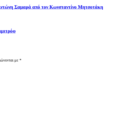
υ Αντώνη Σαμαρά από τον Κωνσταντίνο Μητσοτάκη
ιμιτρόφ
ιώνονται με
*