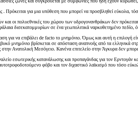
λάσσιες ζώνες και συγκρούεται με συμφωνίες που ήδη έχουν κυρωθε
 . Πρόκειται για μια υπόθεση που μπορεί να προσβληθεί εύκολα, τόσο
ών και οι πολυεθνικές του χώρου των υδρογονανθράκων δεν πρόκειται
εφάλαια δισεκατομμυρίων σε ένα γεωπολιτικά ναρκοθετημένο πεδίο, 
ση για να επιβάλει de facto το μνημόνιο. Όμως και αυτή η επιλογή είν
ιβυκό μνημόνιο βρίσκεται σε απόσταση αναπνοής από τα ελληνικά στρ
 στην Ανατολική Μεσόγειο. Κανένα επιτελείο στην Άγκυρα δεν μπορε
γαλείο εσωτερικής κατανάλωσης και προπαγάνδας για τον Ερντογάν κα
υτοτροφοδοτούμενο φόβο και τον διχαστικό λαϊκισμό που τόσο εύκολ