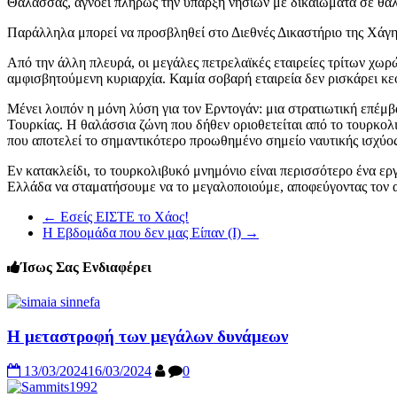
Θάλασσας, αγνοεί πλήρως την ύπαρξη νησιών με δικαιώματα σε θα
Παράλληλα μπορεί να προσβληθεί στο Διεθνές Δικαστήριο της Χάγης
Από την άλλη πλευρά, οι μεγάλες πετρελαϊκές εταιρείες τρίτων χωρ
αμφισβητούμενη κυριαρχία. Καμία σοβαρή εταιρεία δεν ρισκάρει κ
Μένει λοιπόν η μόνη λύση για τον Ερντογάν: μια στρατιωτική επέμβα
Τουρκίας. Η θαλάσσια ζώνη που δήθεν οριοθετείται από το τουρκολ
που αποτελεί το σημαντικότερο προωθημένο σημείο ναυτικής ισχύος
Εν κατακλείδι, το τουρκολιβυκό μνημόνιο είναι περισσότερο ένα ερ
Ελλάδα να σταματήσουμε να το μεγαλοποιούμε, αποφεύγοντας τον α
←
Εσείς ΕΙΣΤΕ το Χάος!
Η Εβδομάδα που δεν μας Είπαν (I)
→
Ίσως Σας Ενδιαφέρει
Η μεταστροφή των μεγάλων δυνάμεων
13/03/2024
16/03/2024
0