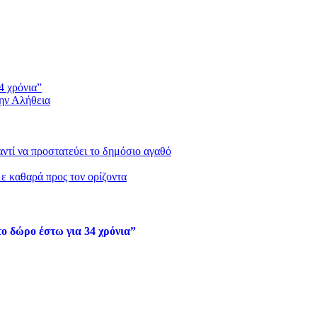
4 χρόνια”
την Αλήθεια
 αντί να προστατεύει το δημόσιο αγαθό
με καθαρά προς τον ορίζοντα
ο δώρο έστω για 34 χρόνια”