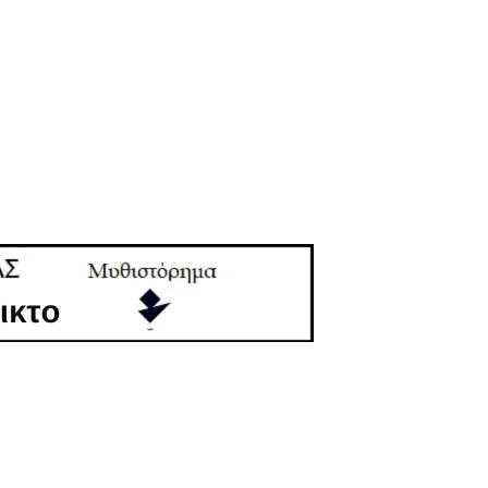
4 χρόνια”
την Αλήθεια