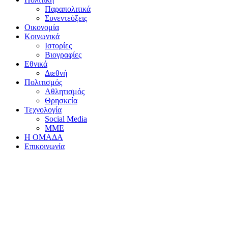
Παραπολιτικά
Συνεντεύξεις
Οικονομία
Κοινωνικά
Ιστορίες
Βιογραφίες
Εθνικά
Διεθνή
Πολιτισμός
Αθλητισμός
Θρησκεία
Τεχνολογία
Social Media
ΜΜΕ
Η ΟΜΑΔΑ
Επικοινωνία