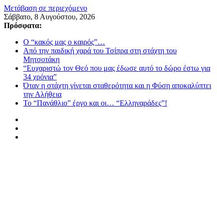
Μετάβαση σε περιεχόμενο
Σάββατο, 8 Αυγούστου, 2026
Πρόσφατα:
Ο “κακός μας ο καιρός”…
Από την παιδική χαρά του Τσίπρα στη στάχτη του
Μητσοτάκη
“Ευχαριστώ τον Θεό που μας έδωσε αυτό το δώρο έστω για
34 χρόνια”
Όταν η στάχτη γίνεται σταθερότητα και η Φύση αποκαλύπτει
την Αλήθεια
Το “Πανάθλιο” έργο και οι… “Ελληναράδες”!