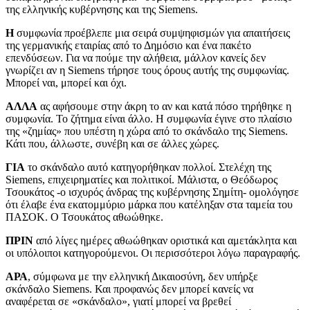
της ελληνικής κυβέρνησης και της Siemens.
Η
συμφωνία προέβλεπε μια σειρά συμψηφισμών για απαιτήσεις
της γερμανικής εταιρίας από το Δημόσιο και ένα πακέτο
επενδύσεων. Για να πούμε την αλήθεια, μάλλον κανείς δεν
γνωρίζει αν η Siemens τήρησε τους όρους αυτής της συμφωνίας.
Μπορεί ναι, μπορεί και όχι.
ΑΛΛΑ
ας αφήσουμε στην άκρη το αν και κατά πόσο τηρήθηκε η
συμφωνία. Το ζήτημα είναι άλλο. Η συμφωνία έγινε στο πλαίσιο
της «ζημίας» που υπέστη η χώρα από το σκάνδαλο της Siemens.
Κάτι που, άλλωστε, συνέβη και σε άλλες χώρες.
ΓΙΑ
το σκάνδαλο αυτό κατηγορήθηκαν πολλοί. Στελέχη της
Siemens, επιχειρηματίες και πολιτικοί. Μάλιστα, ο Θεόδωρος
Τσουκάτος -ο ισχυρός άνδρας της κυβέρνησης Σημίτη- ομολόγησε
ότι έλαβε ένα εκατομμύριο μάρκα που κατέληξαν στα ταμεία του
ΠΑΣΟΚ. Ο Τσουκάτος αθωώθηκε.
ΠΡΙΝ
από λίγες ημέρες αθωώθηκαν οριστικά και αμετάκλητα και
οι υπόλοιποι κατηγορούμενοι. Οι περισσότεροι λόγω παραγραφής.
ΑΡΑ
, σύμφωνα με την ελληνική Δικαιοσύνη, δεν υπήρξε
σκάνδαλο Siemens. Και προφανώς δεν μπορεί κανείς να
αναφέρεται σε «σκάνδαλο», γιατί μπορεί να βρεθεί