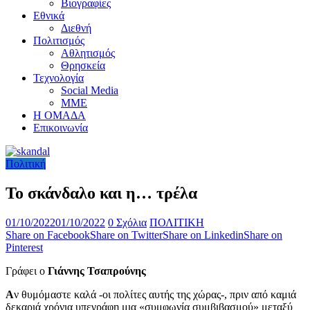
Βιογραφίες
Εθνικά
Διεθνή
Πολιτισμός
Αθλητισμός
Θρησκεία
Τεχνολογία
Social Media
ΜΜΕ
Η ΟΜΑΔΑ
Επικοινωνία
Πολιτική
Το σκάνδαλο και η… τρέλα
01/10/2022
01/10/2022
0 Σχόλια
ΠΟΛΙΤΙΚΗ
Share on Facebook
Share on Twitter
Share on Linkedin
Share on
Pinterest
Γράφει ο
Γιάννης Τσαπρούνης
Α
ν θυμόμαστε καλά -οι πολίτες αυτής της χώρας-, πριν από καμιά
δεκαριά χρόνια υπεγράφη μια «συμφωνία συμβιβασμού» μεταξύ