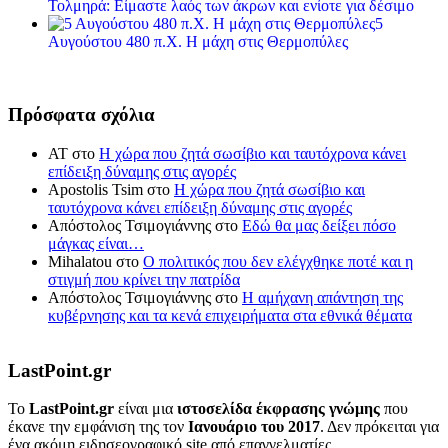
Τολμηρά: Είμαστε λαός των άκρων και ενίοτε για δέσιμο
5
Αυγούστου 480 π.Χ. Η μάχη στις Θερμοπύλες
Πρόσφατα σχόλια
ΑΤ
στο
Η χώρα που ζητά σωσίβιο και ταυτόχρονα κάνει
επίδειξη δύναμης στις αγορές
Apostolis Tsim
στο
Η χώρα που ζητά σωσίβιο και
ταυτόχρονα κάνει επίδειξη δύναμης στις αγορές
Απόστολος Τσιμογιάννης
στο
Εδώ θα μας δείξει πόσο
μάγκας είναι…
Mihalatou
στο
Ο πολιτικός που δεν ελέγχθηκε ποτέ και η
στιγμή που κρίνει την πατρίδα
Απόστολος Τσιμογιάννης
στο
Η αμήχανη απάντηση της
κυβέρνησης και τα κενά επιχειρήματα στα εθνικά θέματα
LastPoint.gr
To
LastPoint.gr
είναι μια
ιστοσελίδα έκφρασης γνώμης
που
έκανε την εμφάνιση της τον
Ιανουάριο του 2017
. Δεν πρόκειται για
ένα ακόμη ειδησεογραφικό site από επαγγελματίες