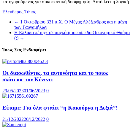
κατηγορούμενος για συκοφαντική δυσφήμηση. Αυτό λέει η λογική.
Ελεύθερος Τύπος
←
1 Οκτωβρίου 331 π.Χ. Ο Μέγας Αλέξανδρος και η μάχη
των Γαυγαμήλων
Η Ελλάδα πέτυχε σε παγκόσμιο επίπεδο Οικονομικό Θαύμα
(;)
→
Ίσως Σας Ενδιαφέρει
Οι διασωθέντες, τα αυτονόητα και το ποιος
σκότωσε τον Κένεντι
29/05/2023
01/06/2023
0
Είπαμε: Για όλα φταίει “η Κακούργα η Δεξιά”!
21/12/2022
20/12/2022
0