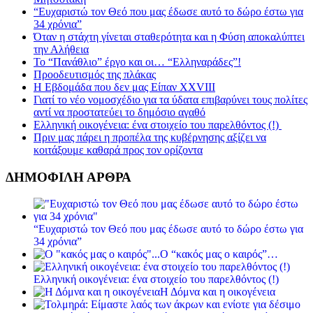
“Ευχαριστώ τον Θεό που μας έδωσε αυτό το δώρο έστω για
34 χρόνια”
Όταν η στάχτη γίνεται σταθερότητα και η Φύση αποκαλύπτει
την Αλήθεια
Το “Πανάθλιο” έργο και οι… “Ελληναράδες”!
Προοδευτισμός της πλάκας
Η Εβδομάδα που δεν μας Είπαν XXVIII
Γιατί το νέο νομοσχέδιο για τα ύδατα επιβαρύνει τους πολίτες
αντί να προστατεύει το δημόσιο αγαθό
Ελληνική οικογένεια: ένα στοιχείο του παρελθόντος (!)
Πριν μας πάρει η προπέλα της κυβέρνησης αξίζει να
κοιτάξουμε καθαρά προς τον ορίζοντα
ΔΗΜΟΦΙΛΗ ΑΡΘΡΑ
“Ευχαριστώ τον Θεό που μας έδωσε αυτό το δώρο έστω για
34 χρόνια”
Ο “κακός μας ο καιρός”…
Ελληνική οικογένεια: ένα στοιχείο του παρελθόντος (!)
Η Δόμνα και η οικογένεια