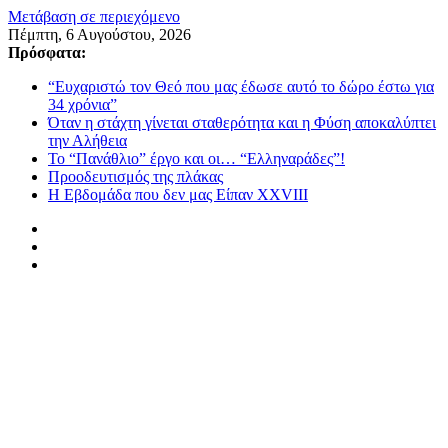
Μετάβαση σε περιεχόμενο
Πέμπτη, 6 Αυγούστου, 2026
Πρόσφατα:
“Ευχαριστώ τον Θεό που μας έδωσε αυτό το δώρο έστω για
34 χρόνια”
Όταν η στάχτη γίνεται σταθερότητα και η Φύση αποκαλύπτει
την Αλήθεια
Το “Πανάθλιο” έργο και οι… “Ελληναράδες”!
Προοδευτισμός της πλάκας
Η Εβδομάδα που δεν μας Είπαν XXVIII