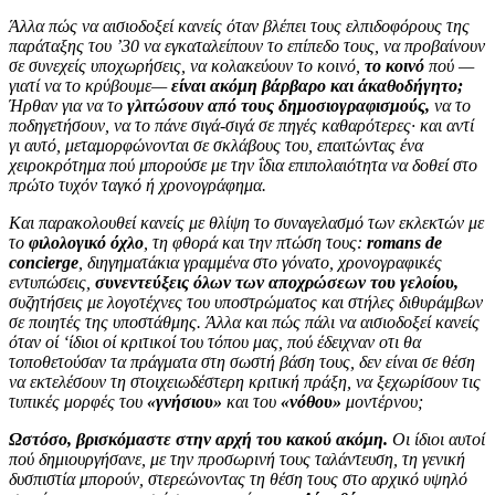
Άλλα πώς να αισιοδοξεί κανείς όταν βλέπει τους ελπιδοφόρους της
παράταξης του ’30 να εγκαταλείπουν το επίπεδο τους, να προβαίνουν
σε συνεχείς υποχωρήσεις, να κολακεύουν το κοινό,
το κοινό
πού —
γιατί να το κρύβουμε—
είναι ακόμη βάρβαρο και άκαθοδήγητο;
Ήρθαν για να το
γλιτώσουν από τους δημοσιογραφισμούς,
να το
ποδηγετήσουν, να το πάνε σιγά-σιγά σε πηγές καθαρότερες· και αντί
γι αυτό, μεταμορφώνονται σε σκλάβους του, ε­παιτώντας ένα
χειροκρότημα πού μπορούσε με την ΐδια επιπολαιό­τητα να δοθεί στο
πρώτο τυχόν ταγκό ή χρονογράφημα.
Και παρα­κολουθεί κανείς με θλίψη το συναγελασμό των εκλεκτών με
το
φι­λολογικό όχλο
, τη φθορά και την πτώση τους:
romans de
concierge
, διηγηματάκια γραμμένα στο γόνατο, χρονογραφικές
εντυπώ­σεις,
συνεντεύξεις όλων των αποχρώσεων του γελοίου,
συζητήσεις με λογοτέχνες του υποστρώματος και στήλες διθυράμβων
σε ποιη­τές της υποστάθμης. Άλλα και πώς πάλι να αισιοδοξεί κανείς
όταν οί ‘ίδιοι οί κριτικοί του τόπου μας, πού έδειχναν οτι θα
τοποθετού­σαν τα πράγματα στη σωστή βάση τους, δεν είναι σε θέση
να εκτε­λέσουν τη στοιχειωδέστερη κριτική πράξη, να ξεχωρίσουν τις
τυ­πικές μορφές του
«γνήσιου»
και του
«νόθου»
μοντέρνου;
Ωστόσο, βρισκόμαστε στην αρχή του κακού ακόμη.
Οι ίδιοι αυτοί
πού δημιουργήσανε, με την προσωρινή τους ταλάντευση, τη γενική
δυσπιστία μπορούν, στερεώνοντας τη θέση τους στο αρχικό υψηλό