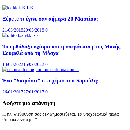
Ξέρετε τι έγινε σαν σήμερα 20 Μαρτίου;
21/03/2018
20/03/2018
0
Το ορθόδοξο σχίσμα και η υπεράσπιση της Μονής
Σουμελά από τη Μόσχα
13/02/2022
16/02/2022
0
Ένα “διαμάντι” στα χέρια του Κιμούλη;
26/01/2017
27/01/2017
0
Αφήστε μια απάντηση
Η ηλ. διεύθυνση σας δεν δημοσιεύεται.
Τα υποχρεωτικά πεδία
σημειώνονται με
*