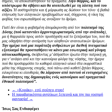
σημείο, να αποκαταστήσουν τα πράγματα.
Λίγο θάρρος, και το
υπόστρωμα θα σβήσει και θα ισοπεδωθεί με τη λάσπη πού του
αξίζει.
Ή αυστηρότητα και ή μόρφωση ας δώσουν τον τόνοˑ ή βα­θιά
επίγνωση των ελληνικών προβλημάτων καί, σύγχρονα, ή νίκη της
φοβίας του ευρωπαϊσμού ας ανοίξουν το δρόμο.
Γιατί δεν είναι η φοβισμένη άπομάκρυνση από τον
πολιτισμό της
Δύσης (πού καταντάει άρχοντοχωριατισμός από την ανάποδη
),
μα ή θαρραλέα προς αυτόν προσέγγιση καί το ξεπέρασμα του, πού θα
μας οδηγήσει στην ανεύρεση των αληθινών ανανεωτικών δρό­μων.
Την ημέρα πού μια παράταξη ανθρώπων με διεθνή πνευματι­κό
εξοπλισμό θα προσπαθήσει να κάνει μια εσωτερική καί γόνιμη
αύτοεκκαθάριση,
σκύβοντας μ’ άσίγαστον έρωτα στην πατρική γη,
για ν’ ανάψει από κει την καινούρια φλόγα της νόησης, την ήμερα
πού θα προσαρμόσει το καθαρά ελληνικό υλικό στα εκφραστικά
μέσα της σύγχρονης εποχής, πού πάνω από καθετί ζητάει θάρρος,
ειλικρίνεια κι ελευθερία,
θα λάμψουν από παντού οί ευτυχισμένες
δυνατότητες της δημιουργίας ενός καινούριου καί πραγματικά
έθνικοΰ πολιτισμού”.
←
«Κοράκι», εσύ σούπερ σταρ!
Η παραβατικότητα ανηλίκων ξεπερνά και την πιο νοσηρή
φαντασία!
→
Ίσως Σας Ενδιαφέρει