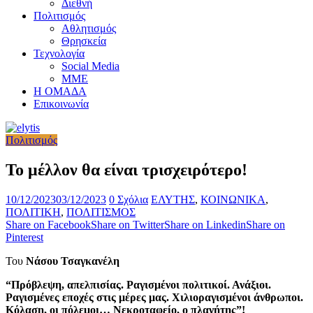
Διεθνή
Πολιτισμός
Αθλητισμός
Θρησκεία
Τεχνολογία
Social Media
ΜΜΕ
Η ΟΜΑΔΑ
Επικοινωνία
Πολιτισμός
Το μέλλον θα είναι τρισχειρότερο!
10/12/2023
03/12/2023
0 Σχόλια
ΕΛΥΤΗΣ
,
ΚΟΙΝΩΝΙΚΑ
,
ΠΟΛΙΤΙΚΗ
,
ΠΟΛΙΤΙΣΜΟΣ
Share on Facebook
Share on Twitter
Share on Linkedin
Share on
Pinterest
Του
Νάσου Τσαγκανέλη
“Πρόβλεψη, απελπισίας.
Ραγισμένοι πολιτικοί. Ανάξιοι.
Ραγισμένες εποχές στις μέρες μας.
Χιλιοραγισμένοι άνθρωποι.
Κόλαση, οι πόλεμοι…
Νεκροταφείο, ο πλανήτης”!