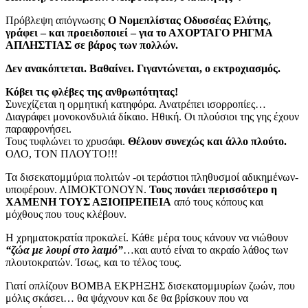
Πρόβλεψη απόγνωσης
Ο Νομεπλίστας Οδυσσέας Ελύτης,
γράφει – και προειδοποιεί –
για το ΑΧΟΡΤΑΓΟ ΡΗΓΜΑ
ΑΠΛΗΣΤΙΑΣ σε βάρος των πολλών.
Δεν ανακόπτεται. Βαθαίνει.
Γιγαντώνεται, ο εκτροχιασμός.
Κόβει τις φλέβες της ανθρωπότητας!
Συνεχίζεται η ορμητική κατηφόρα. Ανατρέπει ισορροπίες…
Διαγράφει μονοκονδυλιά δίκαιο. Ηθική. Οι πλούσιοι της γης έχουν
παραφρονήσει.
Τους τυφλώνει το χρυσάφι.
Θέλουν συνεχώς και άλλο πλούτο.
ΟΛΟ, ΤΟΝ ΠΛΟΥΤΟ!!!
Τα δισεκατομμύρια πολιτών -οι τεράστιοι πληθυσμοί αδικημένων-
υποφέρουν. ΛΙΜΟΚΤΟΝΟΥΝ.
Τους πονάει περισσότερο η
ΧΑΜΕΝΗ ΤΟΥΣ ΑΞΙΟΠΡΕΠΕΙΑ
από τους κόπους και
μόχθους που τους κλέβουν.
Η χρηματοκρατία προκαλεί. Κάθε μέρα τους κάνουν να νιώθουν
“ζώα με λουρί στο λαιμό”
…και αυτό είναι το ακραίο λάθος των
πλουτοκρατών. Ίσως, και το τέλος τους.
Γιατί οπλίζουν ΒΟΜΒΑ ΕΚΡΗΞΗΣ δισεκατομμυρίων ζωών, που
μόλις σκάσει… θα ψάχνουν και δε θα βρίσκουν που να