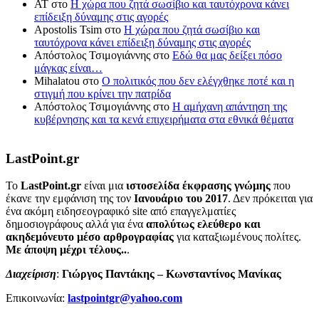
ΑΤ
στο
Η χώρα που ζητά σωσίβιο και ταυτόχρονα κάνει
επίδειξη δύναμης στις αγορές
Apostolis Tsim
στο
Η χώρα που ζητά σωσίβιο και
ταυτόχρονα κάνει επίδειξη δύναμης στις αγορές
Απόστολος Τσιμογιάννης
στο
Εδώ θα μας δείξει πόσο
μάγκας είναι…
Mihalatou
στο
Ο πολιτικός που δεν ελέγχθηκε ποτέ και η
στιγμή που κρίνει την πατρίδα
Απόστολος Τσιμογιάννης
στο
Η αμήχανη απάντηση της
κυβέρνησης και τα κενά επιχειρήματα στα εθνικά θέματα
LastPoint.gr
To
LastPoint.gr
είναι μια
ιστοσελίδα έκφρασης γνώμης
που
έκανε την εμφάνιση της τον
Ιανουάριο του 2017
. Δεν πρόκειται για
ένα ακόμη ειδησεογραφικό site από επαγγελματίες
δημοσιογράφους αλλά για ένα
απολύτως ελεύθερο και
ακηδεμόνευτο μέσο αρθρογραφίας
για καταξιωμένους πολίτες.
Με άποψη μέχρι τέλους..
.
Διαχείριση
:
Γιώργος Παντάκης – Κωνσταντίνος Μανίκας
Επικοινωνία:
lastpointgr@yahoo.com