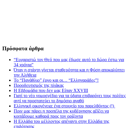
Πρόσφατα άρθρα
“Ευχαριστώ τον Θεό που μας έδωσε αυτό το δώρο έστω για
34 χρόνια”
Όταν η στάχτη γίνεται σταθερότητα και η Φύση αποκαλύπτει
την Αλήθεια
Το “Πανάθλιο” έργο και οι… “Ελληναράδες”!
Προοδευτισμός της πλάκας
Η Εβδομάδα που δεν μας Είπαν XXVIII
Γιατί το νέο νομοσχέδιο για τα ύδατα επιβαρύνει τους πολίτες
αντί να προστατεύει το δημόσιο αγαθό
Ελληνική οικογένεια: ένα στοιχείο του παρελθόντος (!)
Πριν μας πάρει η προπέλα της κυβέρνησης αξίζει να
κοιτάξουμε καθαρά προς τον ορίζοντα
Η Ελλάδα του μέλλοντος απέναντι στην Ελλάδα της
επιδότησης