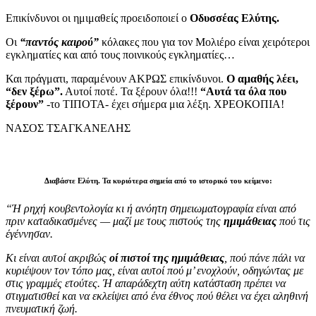
Επικίνδυνοι οι ημιμαθείς προειδοποιεί ο
Οδυσσέας Ελύτης.
Οι
“παντός καιρού”
κόλακες που για τον Μολιέρο είναι χειρότεροι
εγκληματίες και από τους ποινικούς εγκληματίες…
Και πράγματι, παραμένουν ΑΚΡΩΣ επικίνδυνοι.
Ο αμαθής λέει,
“δεν ξέρω”.
Αυτοί ποτέ. Τα ξέρουν όλα!!!
“Αυτά τα όλα που
ξέρουν”
-το ΤΙΠΟΤΑ- έχει σήμερα μια λέξη. ΧΡΕΟΚΟΠΙΑ!
ΝΑΣΟΣ ΤΣΑΓΚΑΝΕΛΗΣ
Διαβάστε Ελύτη. Τα κυριότερα σημεία από το ιστορικό του κείμενο:
“Ή ρηχή κουβεντολογία κι ή ανόητη σημειωματογραφία είναι από
πριν καταδικασμένες — μαζί με τους πιστούς της
ημιμάθειας
πού τις
έγέννησαν.
Κι είναι αυτοί ακριβώς
οί πιστοί της ημιμάθειας
, πού πάνε πάλι να
κυριέψουν τον τόπο μας, είναι αυτοί πού μ’ ενοχλούν, οδηγώντας με
στις γραμμές ετούτες. Ή απαράδεχτη αύτη κατάσταση πρέπει να
στιγματισθεί και να εκλείψει από ένα έθνος πού θέλει να έχει αλη­θινή
πνευματική ζωή.