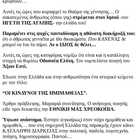
κρυφτούν…
Αυτές τις ώρες που κυριαρχεί το Θαύμα της γέννησης… Ο
σακατεμένος άνθρωπος (όπου γης)
στρέφεται στον Ιησού
-τον
ΗΓΕΤΗ ΤΗΣ ΑΓΑΠΗΣ-
την ελπίδα του!
Παραμένει στις ψυχές παντοδύναμη η αθάνατη διακήρυξή του:
ότι ο άθρωπος γεννιέται με ίσα δικαιώματα. Που ΚΑΝΕΝΑΣ δε
μπορεί να του τα πάρει.
Αν ο ΙΔΙΟΣ δε θέλει…
Αυτές τις ώρες της κατηφόρας νομίζω ότι είναι και η κατάλληλη
στιγμή να θυμίσω
Οδυσσέα Ελύτη.
Τον νομπελίστα ποιητή του
Άξιον Εστί.
Έδωσε στην Ελλάδα και στην ανθρωπότητα ένα ιστορικό κείμενο
με τον τίτλο:
“ΟΙ ΚΙΝΔΥΝΟΙ ΤΗΣ ΗΜΙΜΑΘΕΙΑΣ”.
Άρθρο πρόβλεψης. Μαχαιριά συνείδησης. Ο ανήσυχος ποιητής
είδε πριν δεκαετίες την
ΕΘΝΙΚΗ ΜΑΣ ΧΡΕΟΚΟΠΙΑ.
Ύψωσε ανάστημα.
Έστησε (εγκαίρως) στον τοίχο ημιμάθεια και
ημιμαθείς… που στη σημερινή Ελλάδα της παρακμής έχουν κάνει
ΚΑΤΑΛΗΨΗ ΔΙΑΡΚΕΙΑΣ στην πολιτική, παιδεία, λογοτεχνία,
ποίηση, δημοσιογραφία. Παντού…