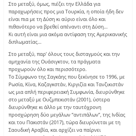
Στο μεταξύ, όμως, πιέζει την Ελλάδα για
παραχωρήσεις προς μια Τουρκία, η οποία ήδη δεν
είναι πια με τη Δύση κι αύριο είναι όλο και
πιθανότερο να βρεθεί απέναντι στη Δύση…
Κι αυτή είναι μια ακόμα αντίφαση της Αμερικανικής
διπλωματίας…
Στο μεταξύ, παρ’ όλους τους δισταγμούς και την
αμηχανία της Ουάσιγκτον, τα πράγματα
προχωρούν όλο και περισσότερο.
Το Σύμφωνο της Σαγκάης που ξεκίνησε το 1996, με
Ρωσία, Κίνα, Καζαγκστάν, Κιργιζία και Τανζικιστάν
ως μια απλή περιφερειακή Συμφωνία, διευρύνθηκε
στο μεταξύ με Ουζμπεκιστάν (2001), ύστερα
διευρύνθηκε κι άλλο με την ταυτόχρονη
προσχώρηση δύο μεγάλων “αντιπάλων”, της Ινδίας
και του Πακιστάν (2017), τώρα διευρύνεται με τη
Σαουδική Αραβία, και αρχίζει να παίρνει