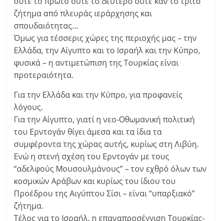
ούτε το πρώτο ούτε το δεύτερο ούτε καν το τρίτο
ζήτημα από πλευράς ιεράρχησης και
σπουδαιότητας…
Όμως για τέσσερις χώρες της περιοχής μας – την
Ελλάδα, την Αίγυπτο και το Ισραήλ και την Κύπρο,
φυσικά – η αντιμετώπιση της Τουρκίας είναι
προτεραιότητα.
Για την Ελλάδα και την Κύπρο, για προφανείς
λόγους.
Για την Αίγυπτο, γιατί η νεο-Οθωμανική πολιτική
του Ερντογάν θίγει άμεσα και τα ίδια τα
συμφέροντα της χώρας αυτής, κυρίως στη Λιβύη.
Ενώ η στενή σχέση του Ερντογάν με τους
“αδελφούς Μουσουλμάνους” – τον εχθρό όλων των
κοσμικών Αράβων και κυρίως του ίδιου του
Προέδρου της Αιγύπτου Σίσι – είναι “υπαρξιακό”
ζήτημα.
Τέλος για το Ισραήλ, η επαναπροσέγγιση Τουρκίας-