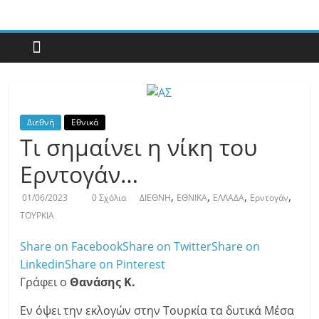
Με
άποψη
μέχρι
τέλους…
Διεθνή
Εθνικά
Τι σημαίνει η νίκη του
Ερντογάν…
,
,
,
,
01/06/2023
0 Σχόλια
ΔΙΕΘΝΗ
ΕΘΝΙΚΑ
ΕΛΛΑΔΑ
Ερντογάν
ΤΟΥΡΚΙΑ
Share on Facebook
Share on Twitter
Share on
Linkedin
Share on Pinterest
Γράφει ο
Θανάσης Κ.
Εν όψει την εκλογών στην Τουρκία τα δυτικά Μέσα