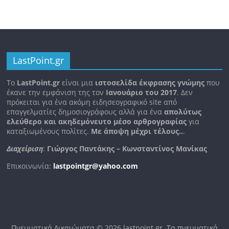
LastPoint.gr
To
LastPoint.gr
είναι μια
ιστοσελίδα έκφρασης γνώμης
που
έκανε την εμφάνιση της τον
Ιανουάριο του 2017
. Δεν
πρόκειται για ένα ακόμη ειδησεογραφικό site από
επαγγελματίες δημοσιογράφους αλλά για ένα
απολύτως
ελεύθερο και ακηδεμόνευτο μέσο αρθρογραφίας
για
καταξιωμένους πολίτες.
Με άποψη μέχρι τέλους..
.
Διαχείριση
:
Γιώργος Παντάκης – Κωνσταντίνος Μανίκας
Επικοινωνία:
lastpointgr@yahoo.com
Πνευματικά Δικαιώματα © 2026
lastpoint.gr
. Τα πνευματικά