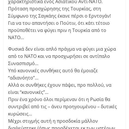
χαρακτηριστικά ενός Ασιατικού Αντί-ΝΑΤΟ.
Πρόταση προσχώρησης της Τουρκίας, στη
Σύμφωνο της Σαγκάης έκανε πέρσι ο Ερντογάν!
Για να του απαντήσει ο Πούτιν, ότι κάτι τέτοιο
προϋποθέτει να φύγει πριν η Τουρκία από το
ΝΑΤΟ…
Φυσικά δεν είναι απλό πράγμα να φύγει μια χώρα
από το ΝΑΤΟ και να προσχωρήσει σε αντίπαλο
Συνασπισμό…
Υπό κανονικές συνθήκες αυτό θα έμοιαζε
“αδιανόητο”…
Αλλά οι συνθήκες έχουν πάψει, προ πολλού, να
είναι “κανονικές”…
Πριν ένα χρόνο όλοι περίμεναν ότι η Ρωσία θα
συντριβεί από τις – άνευ προηγουμένου – δυτικές
κυρώσεις…
Μέχρι στιγμής αυτή η προσδοκία μάλλον
διαψεύστηκε (όπως παραδέχεται εκ των υστέρων