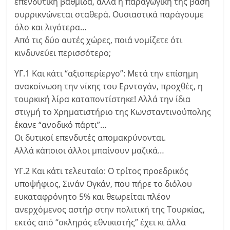
επενδυτική βαθμίδα, αλλά η παραγωγική της βάση
συρρικνώνεται σταθερά. Ουσιαστικά παράγουμε
όλο και λιγότερα…
Από τις δύο αυτές χώρες, ποιά νομίζετε ότι
κινδυνεύει περισσότερο;
ΥΓ.1 Και κάτι “αξιοπερίεργο”: Μετά την επίσημη
ανακοίνωση την νίκης του Ερντογάν, προχθές, η
τουρκική λίρα καταποντίστηκε! Αλλά την ίδια
στιγμή το Χρηματιστήριο της Κωνσταντινούπολης
έκανε “ανοδικό πάρτι”…
Οι δυτικοί επενδυτές απομακρύνονται.
Αλλά κάποιοι άλλοι μπαίνουν μαζικά…
ΥΓ.2 Και κάτι τελευταίο: Ο τρίτος προεδρικός
υποψήφιος, Σινάν Ογκάν, που πήρε το διόλου
ευκαταφρόνητο 5% και θεωρείται πλέον
ανερχόμενος αστήρ στην πολιτική της Τουρκίας,
εκτός από “σκληρός εθνικιστής” έχει κι άλλα