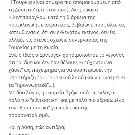
Η Τουρκία είναι σήμερα πιο απομακρυσμένη από
τη Δύση απ’ ό,τι ήταν ποτέ. Ακόμα και ο
Κιλιντσάρογλου, κατά τη διάρκεια της
προεκλογικής εκστρατείας, βεβαίωνε προς όλες τις
κατευθύνσεις, ότι αν εκλεγόταν εκείνος, δεν θα
άλλαζε τις στενές σχέσεις συνεργασίας της
Τουρκίας με τη Ρωσία.
Ενώ ο ίδιος ο Ερντογάν χρησιμοποίησε το γεγονός
ότι “οι δυτικοί δεν τον θέλουν, κι εύχονται να
χάσει” ως επιχείρημα για να συσπειρώσει την
υποστήριξη του Τουρκικού λαού (και να ανατρέψει
τα “προγνωστικά”…).
Με δύο λόγια, η Τουρκία βγήκε από τις εκλογές
πολύ πιο “εθνικιστική” και με πολύ πιο εδραιωμένο
τον “Ευρασιατικό” γεωπολιτικό της
προσανατολισμό.
Και η Δύση, πώς αντιδρά;
Αμήχανα…