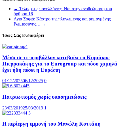
←
Τέλος στις πανελλήνιες. Ναι στην αναθεώρηση του
άρθρου 16
Αγιά Σοφιά: Κάστρο της πληγωμένης και ρημαγμένης
Ρωμιοσύνης…
→
Ίσως Σας Ενδιαφέρει
Μέσα σε τι περιβάλλον κατεβαίνει ο Κυριάκος
Πιερρακάκης για το Eurogroup και πόσο χαμηλά
έχει ήδη πέσει η Ευρώπη
01/12/2025
06/12/2025
0
Πατριωτισμός χωρίς υποσημειώσεις
23/03/2019
25/03/2019
1
Η περίεργη εμμονή του Μανώλη Κοττάκη