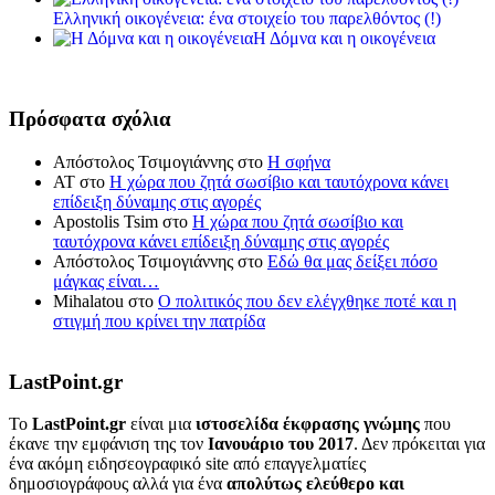
Ελληνική οικογένεια: ένα στοιχείο του παρελθόντος (!)
Η Δόμνα και η οικογένεια
Πρόσφατα σχόλια
Απόστολος Τσιμογιάννης
στο
Η σφήνα
ΑΤ
στο
Η χώρα που ζητά σωσίβιο και ταυτόχρονα κάνει
επίδειξη δύναμης στις αγορές
Apostolis Tsim
στο
Η χώρα που ζητά σωσίβιο και
ταυτόχρονα κάνει επίδειξη δύναμης στις αγορές
Απόστολος Τσιμογιάννης
στο
Εδώ θα μας δείξει πόσο
μάγκας είναι…
Mihalatou
στο
Ο πολιτικός που δεν ελέγχθηκε ποτέ και η
στιγμή που κρίνει την πατρίδα
LastPoint.gr
To
LastPoint.gr
είναι μια
ιστοσελίδα έκφρασης γνώμης
που
έκανε την εμφάνιση της τον
Ιανουάριο του 2017
. Δεν πρόκειται για
ένα ακόμη ειδησεογραφικό site από επαγγελματίες
δημοσιογράφους αλλά για ένα
απολύτως ελεύθερο και