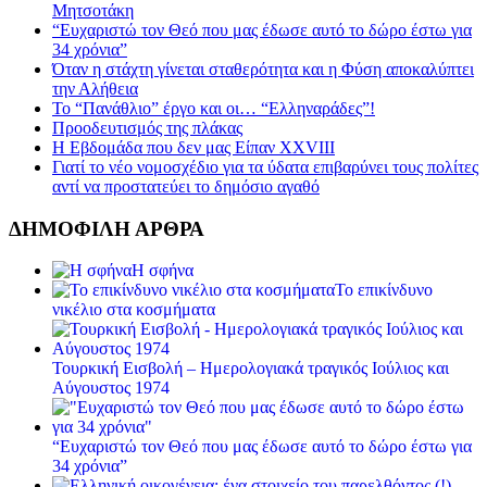
Μητσοτάκη
“Ευχαριστώ τον Θεό που μας έδωσε αυτό το δώρο έστω για
34 χρόνια”
Όταν η στάχτη γίνεται σταθερότητα και η Φύση αποκαλύπτει
την Αλήθεια
Το “Πανάθλιο” έργο και οι… “Ελληναράδες”!
Προοδευτισμός της πλάκας
Η Εβδομάδα που δεν μας Είπαν XXVIII
Γιατί το νέο νομοσχέδιο για τα ύδατα επιβαρύνει τους πολίτες
αντί να προστατεύει το δημόσιο αγαθό
ΔΗΜΟΦΙΛΗ ΑΡΘΡΑ
Η σφήνα
Το επικίνδυνο
νικέλιο στα κοσμήματα
Τουρκική Εισβολή – Ημερολογιακά τραγικός Ιούλιος και
Αύγουστος 1974
“Ευχαριστώ τον Θεό που μας έδωσε αυτό το δώρο έστω για
34 χρόνια”