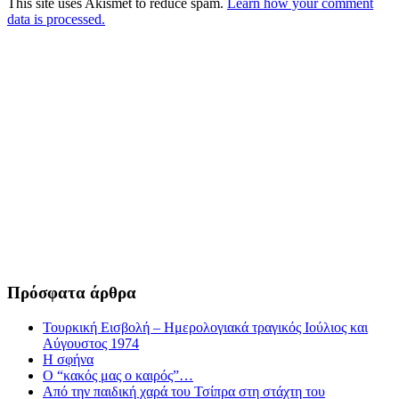
This site uses Akismet to reduce spam.
Learn how your comment
data is processed.
Πρόσφατα άρθρα
Τουρκική Εισβολή – Ημερολογιακά τραγικός Ιούλιος και
Αύγουστος 1974
Η σφήνα
Ο “κακός μας ο καιρός”…
Από την παιδική χαρά του Τσίπρα στη στάχτη του