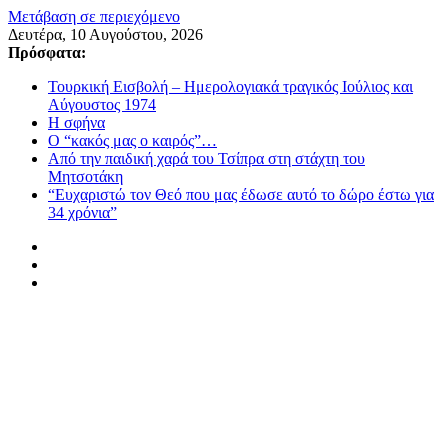
Μετάβαση σε περιεχόμενο
Δευτέρα, 10 Αυγούστου, 2026
Πρόσφατα:
Τουρκική Εισβολή – Ημερολογιακά τραγικός Ιούλιος και
Αύγουστος 1974
Η σφήνα
Ο “κακός μας ο καιρός”…
Από την παιδική χαρά του Τσίπρα στη στάχτη του
Μητσοτάκη
“Ευχαριστώ τον Θεό που μας έδωσε αυτό το δώρο έστω για
34 χρόνια”