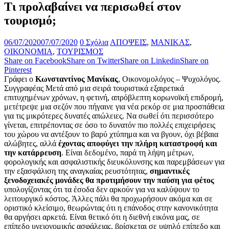
Τι προλαβαίνει να περισωθεί στον
τουρισμό;
06/07/2020
07/07/2020
0 Σχόλια
ΑΠΟΨΕΙΣ
,
ΜΑΝΙΚΑΣ
,
ΟΙΚΟΝΟΜΙΑ
,
ΤΟΥΡΙΣΜΟΣ
Share on Facebook
Share on Twitter
Share on Linkedin
Share on
Pinterest
Γράφει ο
Κωνσταντίνος Μανίκας
, Οικονομολόγος – Ψυχολόγος.
Συγγραφέας Μετά από μια σειρά τουριστικά εξαιρετικά
επιτυχημένων χρόνων, η φετινή, απρόβλεπτη κορωνοϊκή επιδρομή,
μετέτρεψε μια σεζόν που πήγαινε για νέα ρεκόρ σε μια προσπάθεια
για τις μικρότερες δυνατές απώλειες. Να σωθεί ότι περισσότερο
γίνεται, επιτρέποντας σε όσο το δυνατόν πιο πολλές επιχειρήσεις
του χώρου να αντέξουν το βαρύ χτύπημα και να βγουν, όχι βέβαια
αλώβητες, αλλά
έχοντας αποφύγει την πλήρη καταστροφή και
την κατάρρευση
. Είναι δεδομένο, παρά τη λήψη μέτρων,
φορολογικής και ασφαλιστικής διευκόλυνσης και παρεμβάσεων για
την εξασφάλιση της αναγκαίας ρευστότητας,
σημαντικές
ξενοδοχειακές μονάδες θα προτιμήσουν την παύση για φέτος
υπολογίζοντας ότι τα έσοδα δεν αρκούν για να καλύψουν το
λειτουργικό κόστος. Άλλες πάλι θα προχωρήσουν ακόμα και σε
οριστικό κλείσιμο, θεωρώντας ότι η επάνοδος στην κανονικότητα
θα αργήσει αρκετά. Είναι θετικό ότι η διεθνή εικόνα μας, σε
επίπεδο υγειονομικής ασφάλειας, βρίσκεται σε υψηλό επίπεδο και