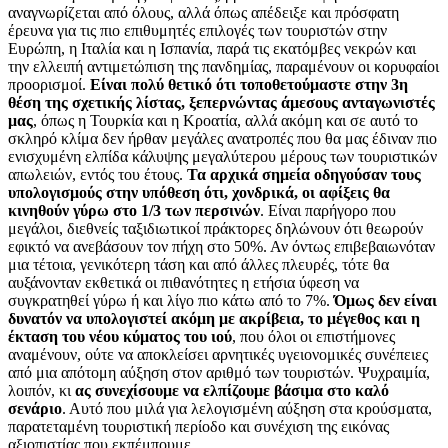
αναγνωρίζεται από όλους, αλλά όπως απέδειξε και πρόσφατη
έρευνα για τις πιο επιθυμητές επιλογές των τουριστών στην
Ευρώπη, η Ιταλία και η Ισπανία, παρά τις εκατόμβες νεκρών και
την ελλειπή αντιμετώπιση της πανδημίας, παραμένουν οι κορυφαίοι
προορισμοί.
Είναι πολύ θετικό ότι τοποθετούμαστε στην 3η
θέση της σχετικής λίστας, ξεπερνώντας άμεσους ανταγωνιστές
μας
, όπως η Τουρκία και η Κροατία, αλλά ακόμη και σε αυτό το
σκληρό κλίμα δεν ήρθαν μεγάλες ανατροπές που θα μας έδιναν πιο
ενισχυμένη ελπίδα κάλυψης μεγαλύτερου μέρους των τουριστικών
απωλειών, εντός του έτους.
Τα αρχικά σημεία οδηγούσαν τους
υπολογισμούς στην υπόθεση ότι, χονδρικά, οι αφίξεις θα
κινηθούν γύρω στο 1/3 των περσινών
. Είναι παρήγορο που
μεγάλοι, διεθνείς ταξιδιωτικοί πράκτορες δηλώνουν ότι θεωρούν
εφικτό να ανεβάσουν τον πήχη στο 50%. Αν όντως επιβεβαιωνόταν
μια τέτοια, γενικότερη τάση και από άλλες πλευρές, τότε θα
αυξάνονταν εκθετικά οι πιθανότητες η ετήσια ύφεση να
συγκρατηθεί γύρω ή και λίγο πιο κάτω από το 7%.
Όμως δεν είναι
δυνατόν να υπολογιστεί ακόμη με ακρίβεια, το μέγεθος και η
έκταση του νέου κύματος του ιού
, που όλοι οι επιστήμονες
αναμένουν, ούτε να αποκλείσει αρνητικές υγειονομικές συνέπειες
από μια απότομη αύξηση στον αριθμό των τουριστών. Ψυχραιμία,
λοιπόν, κι
ας συνεχίσουμε να ελπίζουμε βάσιμα στο καλό
σενάριο
. Αυτό που μιλά για λελογισμένη αύξηση στα κρούσματα,
παρατεταμένη τουριστική περίοδο και συνέχιση της εικόνας
αξιοπιστίας που εκπέμπουμε.