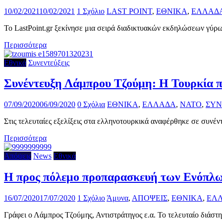
10/02/2021
10/02/2021
1 Σχόλιο
LAST POINT
,
ΕΘΝΙΚΑ
,
ΕΛΛΑΔ
To LastPoint.gr ξεκίνησε μια σειρά διαδικτυακών εκδηλώσεων γύρω 
Περισσότερα
Εθνικά
Συνεντεύξεις
Συνέντευξη Λάμπρου Τζούμη: Η Τουρκία πρ
07/09/2020
06/09/2020
0 Σχόλια
ΕΘΝΙΚΑ
,
ΕΛΛΑΔΑ
,
ΝΑΤΟ
,
ΣΥΝ
Στις τελευταίες εξελίξεις στα ελληνοτουρκικά αναφέρθηκε σε συνέν
Περισσότερα
Απόψεις
News
Εθνικά
H προς πόλεμο προπαρασκευή των Ενόπλ
16/07/2020
17/07/2020
1 Σχόλιο
Άμυνα
,
ΑΠΟΨΕΙΣ
,
ΕΘΝΙΚΑ
,
ΕΛ
Γράφει ο Λάμπρος Τζούμης, Αντιστράτηγος ε.α. Το τελευταίο διάσ