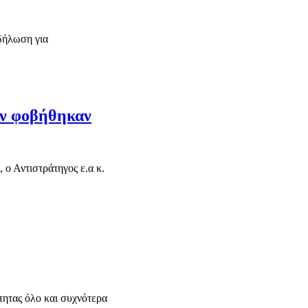
κδήλωση για
εν φοβήθηκαν
 ο Αντιστράτηγος ε.α κ.
τητας όλο και συχνότερα