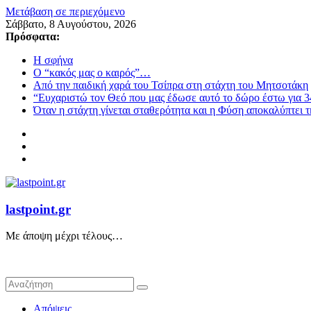
Μετάβαση σε περιεχόμενο
Σάββατο, 8 Αυγούστου, 2026
Πρόσφατα:
Η σφήνα
Ο “κακός μας ο καιρός”…
Από την παιδική χαρά του Τσίπρα στη στάχτη του Μητσοτάκη
“Ευχαριστώ τον Θεό που μας έδωσε αυτό το δώρο έστω για 3
Όταν η στάχτη γίνεται σταθερότητα και η Φύση αποκαλύπτει 
lastpoint.gr
Με άποψη μέχρι τέλους…
Απόψεις