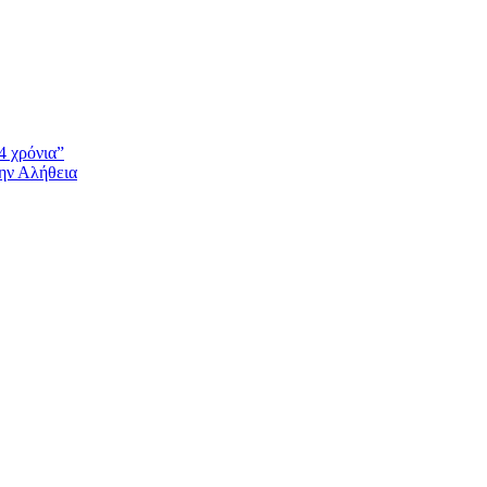
4 χρόνια”
την Αλήθεια