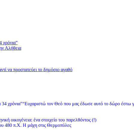
4 χρόνια”
την Αλήθεια
 αντί να προστατεύει το δημόσιο αγαθό
“Ευχαριστώ τον Θεό που μας έδωσε αυτό το δώρο έστω γ
νική οικογένεια: ένα στοιχείο του παρελθόντος (!)
υ 480 π.Χ. Η μάχη στις Θερμοπύλες