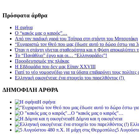
Πρόσφατα άρθρα
Η σφήνα
Ο “κακός μας ο καιρός”…
Από την παιδική χαρά του Τσίπρα στη στάχτη του Μητσοτάκη
“Ευχαριστώ τον Θεό που μας έδωσε αυτό το δώρο έστω για 3
Όταν η στάχτη γίνεται σταθερότητα και η Φύση αποκαλύπτει 
Το “Πανάθλιο” έργο και οι… “Ελληναράδες”!
Προοδευτισμός της πλάκας
Η Εβδομάδα που δεν μας Είπαν XXVIII
Γιατί το νέο νομοσχέδιο για τα ύδατα επιβαρύνει τους πολίτες
Ελληνική οικογένεια: ένα στοιχείο του παρελθόντος (!)
ΔΗΜΟΦΙΛΗ ΑΡΘΡΑ
Η σφήνα
Ο “κακός μας ο καιρός”…
Η Δόμνα και η οικογένεια
Ελλη
5 Αυγούστο