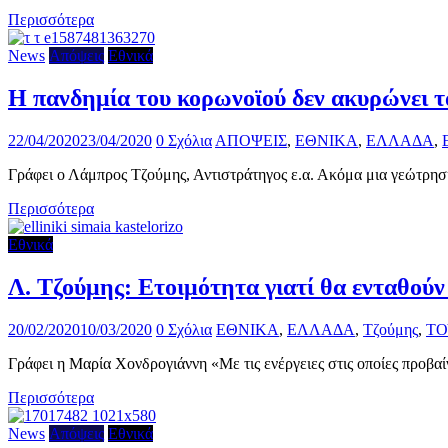
Περισσότερα
News
Απόψεις
Εθνικά
Η πανδημία του κορωνοϊού δεν ακυρώνει τ
22/04/2020
23/04/2020
0 Σχόλια
ΑΠΟΨΕΙΣ
,
ΕΘΝΙΚΑ
,
ΕΛΛΑΔΑ
,
Γράφει ο Λάμπρος Τζούμης, Αντιστράτηγος ε.α. Ακόμα μια γεώτρηση
Περισσότερα
Εθνικά
Λ. Τζούμης: Ετοιμότητα γιατί θα ενταθούν
20/02/2020
10/03/2020
0 Σχόλια
ΕΘΝΙΚΑ
,
ΕΛΛΑΔΑ
,
Τζούμης
,
ΤΟ
Γράφει η Μαρία Χονδρογιάννη «Με τις ενέργειες στις οποίες προβαίν
Περισσότερα
News
Απόψεις
Εθνικά