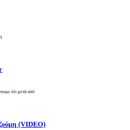
η
r
σουμε ότι μετά από
 Τζούμη (VIDEO)