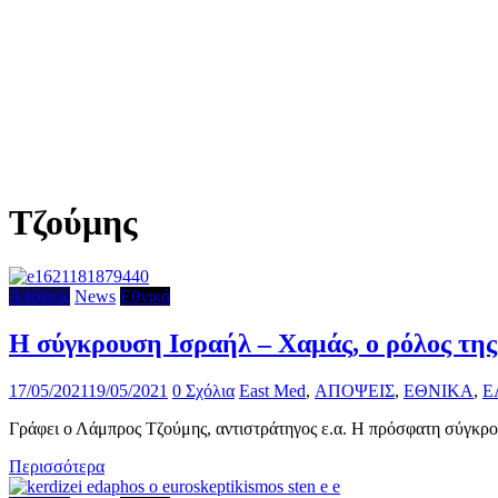
Τζούμης
Απόψεις
News
Εθνικά
Η σύγκρουση Ισραήλ – Χαμάς, ο ρόλος της
17/05/2021
19/05/2021
0 Σχόλια
East Med
,
ΑΠΟΨΕΙΣ
,
ΕΘΝΙΚΑ
,
Ε
Γράφει ο Λάμπρος Τζούμης, αντιστράτηγος ε.α. Η πρόσφατη σύγκρο
Περισσότερα