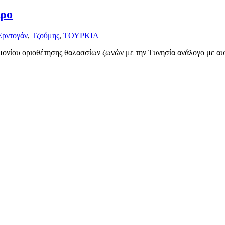
ιρο
Ερντογάν
,
Τζούμης
,
ΤΟΥΡΚΙΑ
ημονίου οριοθέτησης θαλασσίων ζωνών με την Τυνησία ανάλογο με α