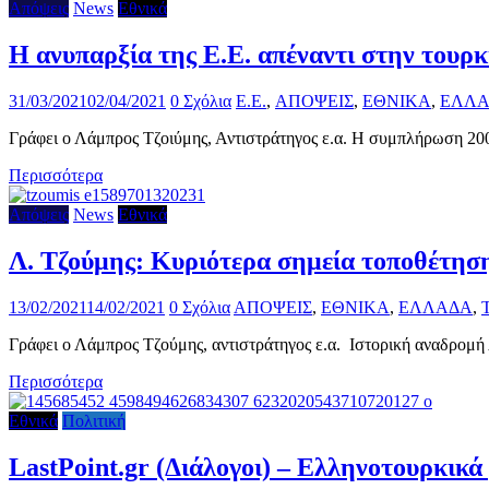
Απόψεις
News
Εθνικά
Η ανυπαρξία της Ε.Ε. απέναντι στην τουρ
31/03/2021
02/04/2021
0 Σχόλια
E.E.
,
ΑΠΟΨΕΙΣ
,
ΕΘΝΙΚΑ
,
ΕΛΛ
Γράφει ο Λάμπρος Τζοιύμης, Αντιστράτηγος ε.α. Η συμπλήρωση 200
Περισσότερα
Απόψεις
News
Εθνικά
Λ. Τζούμης: Κυριότερα σημεία τοποθέτηση
13/02/2021
14/02/2021
0 Σχόλια
ΑΠΟΨΕΙΣ
,
ΕΘΝΙΚΑ
,
ΕΛΛΑΔΑ
,
Γράφει ο Λάμπρος Τζούμης, αντιστράτηγος ε.α. Ιστορική αναδρομή
Περισσότερα
Εθνικά
Πολιτική
LastPoint.gr (Διάλογοι) – Ελληνοτουρκικ