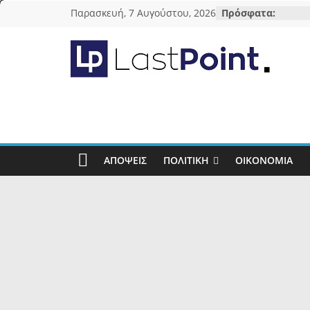
Μετάβαση
Παρασκευή, 7 Αυγούστου, 2026
Πρόσφατα:
σε
περιεχόμενο
lastpoint.gr
Με
άποψη
μέχρι
τέλους…
ΑΠΌΨΕΙΣ
ΠΟΛΙΤΙΚΉ
ΟΙΚΟΝΟΜΊΑ