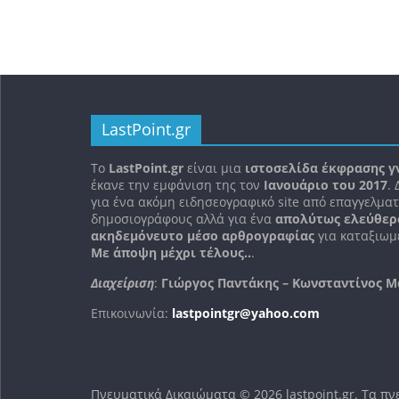
LastPoint.gr
To
LastPoint.gr
είναι μια
ιστοσελίδα έκφρασης γ
έκανε την εμφάνιση της τον
Ιανουάριο του 2017
.
για ένα ακόμη ειδησεογραφικό site από επαγγελματ
δημοσιογράφους αλλά για ένα
απολύτως ελεύθερ
ακηδεμόνευτο μέσο αρθρογραφίας
για καταξιωμέ
Με άποψη μέχρι τέλους..
.
Διαχείριση
:
Γιώργος Παντάκης – Κωνσταντίνος Μ
Επικοινωνία:
lastpointgr@yahoo.com
Πνευματικά Δικαιώματα © 2026
lastpoint.gr
. Τα π