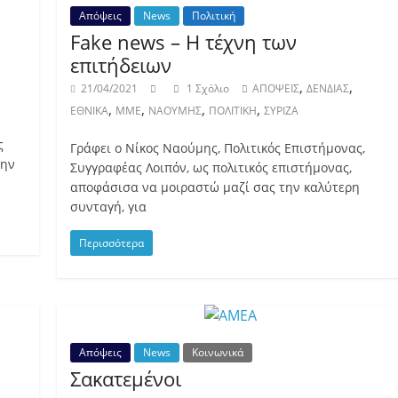
Απόψεις
News
Πολιτική
Fake news – Η τέχνη των
επιτήδειων
,
,
21/04/2021
1 Σχόλιο
ΑΠΟΨΕΙΣ
ΔΕΝΔΙΑΣ
,
,
,
,
ΕΘΝΙΚΑ
ΜΜΕ
ΝΑΟΥΜΗΣ
ΠΟΛΙΤΙΚΗ
ΣΥΡΙΖΑ
ς
Γράφει ο Νίκος Ναούμης, Πολιτικός Επιστήμονας,
την
Συγγραφέας Λοιπόν, ως πολιτικός επιστήμονας,
αποφάσισα να μοιραστώ μαζί σας την καλύτερη
συνταγή, για
Περισσότερα
Απόψεις
News
Κοινωνικά
Σακατεμένοι