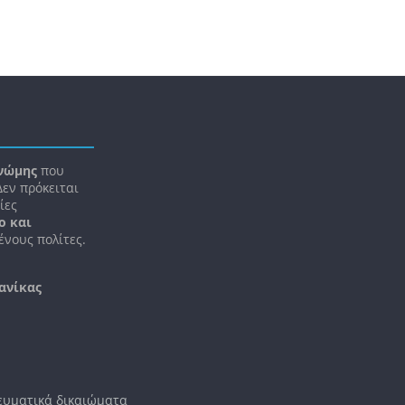
νώμης
που
 Δεν πρόκειται
ίες
ο και
νους πολίτες.
ανίκας
νευματικά δικαιώματα