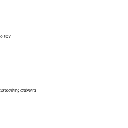
δο των
πιστοσύνης απέναντι