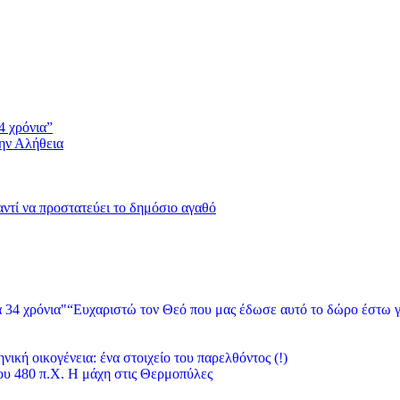
4 χρόνια”
την Αλήθεια
 αντί να προστατεύει το δημόσιο αγαθό
“Ευχαριστώ τον Θεό που μας έδωσε αυτό το δώρο έστω γ
νική οικογένεια: ένα στοιχείο του παρελθόντος (!)
υ 480 π.Χ. Η μάχη στις Θερμοπύλες