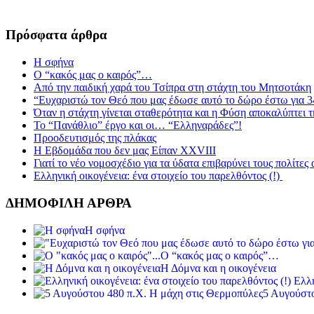
Πρόσφατα άρθρα
Η σφήνα
Ο “κακός μας ο καιρός”…
Από την παιδική χαρά του Τσίπρα στη στάχτη του Μητσοτάκη
“Ευχαριστώ τον Θεό που μας έδωσε αυτό το δώρο έστω για 3
Όταν η στάχτη γίνεται σταθερότητα και η Φύση αποκαλύπτει 
Το “Πανάθλιο” έργο και οι… “Ελληναράδες”!
Προοδευτισμός της πλάκας
Η Εβδομάδα που δεν μας Είπαν XXVIII
Γιατί το νέο νομοσχέδιο για τα ύδατα επιβαρύνει τους πολίτες
Ελληνική οικογένεια: ένα στοιχείο του παρελθόντος (!)
ΔΗΜΟΦΙΛΗ ΑΡΘΡΑ
Η σφήνα
Ο “κακός μας ο καιρός”…
Η Δόμνα και η οικογένεια
Ελλη
5 Αυγούστο