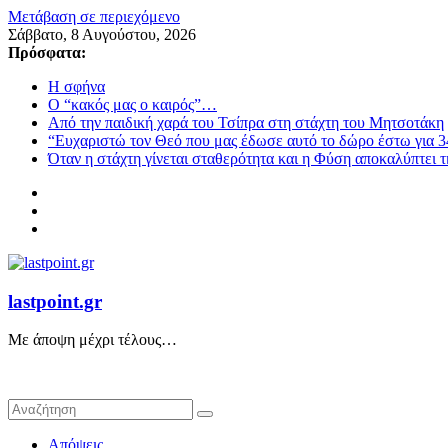
Μετάβαση σε περιεχόμενο
Σάββατο, 8 Αυγούστου, 2026
Πρόσφατα:
Η σφήνα
Ο “κακός μας ο καιρός”…
Από την παιδική χαρά του Τσίπρα στη στάχτη του Μητσοτάκη
“Ευχαριστώ τον Θεό που μας έδωσε αυτό το δώρο έστω για 3
Όταν η στάχτη γίνεται σταθερότητα και η Φύση αποκαλύπτει 
lastpoint.gr
Με άποψη μέχρι τέλους…
Απόψεις