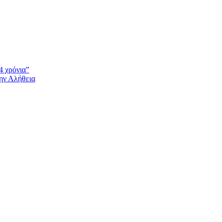
4 χρόνια”
την Αλήθεια