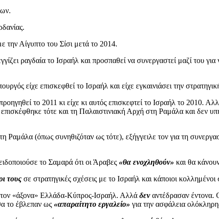
των.
ρδανίας.
ε την Αίγυπτο του Σίσι μετά το 2014.
γίζει ραγδαία το Ισραήλ και προσπαθεί να συνεργαστεί μαζί του για
ουργός είχε επισκεφθεί το Ισραήλ και είχε εγκαινιάσει την στρατηγι
προηγηθεί το 2011 κι είχε κι αυτός επισκεφτεί το Ισραήλ το 2010. Αλ
πισκέφθηκε τότε και τη Παλαιστινιακή Αρχή στη Ραμάλα και δεν υπή
τη Ραμάλα (όπως συνηθιζόταν ως τότε), εξήγγειλε τον για
τη συνεργα
οειδοποιούσε το Σαμαρά ότι οι Άραβες
«θα ενοχληθούν»
και θα κάνουν
ι τους
σε στρατηγικές σχέσεις με το Ισραήλ και κάποιοι κολλημένοι
τι τον «άξονα» Ελλάδα-Κύπρος-Ισραήλ. Αλλά
δεν
αντέδρασαν έντονα. Ο 
θα το έβλεπαν ως
«απαραίτητο εργαλείο»
για την ασφάλεια ολόκληρη