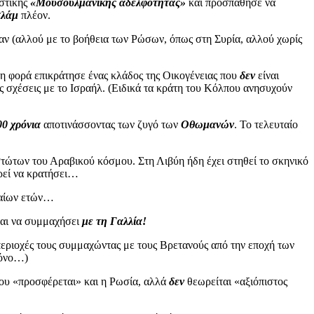
ιστικής
«Μουσουλμανικής αδελφότητας»
και προσπάθησε να
σλάμ
πλέον.
ν (αλλού με το βοήθεια των Ρώσων, όπως στη Συρία, αλλού χωρίς
τη φορά επικράτησε ένας κλάδος της Οικογένειας που
δεν
είναι
ς σχέσεις με το Ισραήλ. (Ειδικά τα κράτη του Κόλπου ανησυχούν
00 χρόνια
αποτινάσσοντας των ζυγό των
Οθωμανών
. Το τελευταίο
ώτων του Αραβικού κόσμου. Στη Λιβύη ήδη έχει στηθεί το σκηνικό
εί να κρατήσει…
υταίων ετών…
ται να συμμαχήσει
με τη Γαλλία!
περιοχές τους συμμαχώντας με τους Βρετανούς από την εποχή των
μόνο…)
που «προσφέρεται» και η Ρωσία, αλλά
δεν
θεωρείται «αξιόπιστος