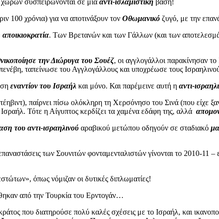
ν χωρών συσπειρώνονται σε μια
αντι-ισλαμιστική
βάση!
ιν 100 χρόνια) για να αποτινάξουν τον
Οθωμανικό
ζυγό, με την επαν
 αποικιοκρατία
. Των Βρετανών και των Γάλλων (και των αποτελεσμ
θνικοποίησε την Διώρυγα του Σουέζ
, οι αγγλογάλλοι παρακίνησαν το
πενέβη, ταπείνωσε του Αγγλογάλλους και υποχρέωσε τους Ισραηλινού
άση
εναντίον του Ισραήλ
και μόνο. Και παρέμεινε αυτή η
αντι-ισραηλ
έηβιντ), παίρνει πίσω ολόκληρη τη Χερσόνησο του Σινά (που είχε ξα
σραήλ. Τότε η Αίγυπτος κερδίζει τα χαμένα εδάφη της, αλλά
απομο
αση του αντι-ισραηλινού
αραβικού μετώπου οδηγούν σε σταδιακό
μ
 επαναστάσεις των Σουνιτών φονταμενταλιστών γίνονται το 2010-11 – 
στώτων», όπως νόμιζαν οι δυτικές διπλωματίες!
θηκαν από την Τουρκία του Ερντογάν…
άτος που διατηρούσε πολύ καλές σχέσεις με το Ισραήλ, και ικανοπο