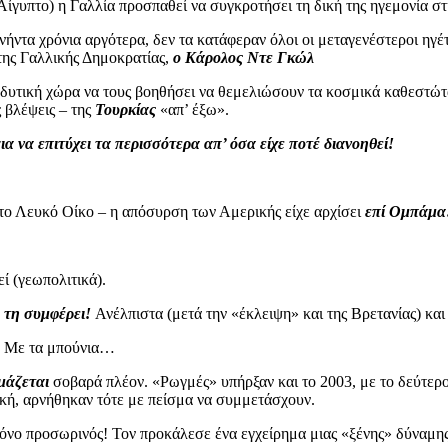
 Αίγυπτο) η Γαλλία προσπαθεί να συγκροτήσει τη δική της ηγεμονία 
ενήντα χρόνια αργότερα, δεν τα κατάφεραν όλοι οι μεταγενέστεροι ηγέ
της Γαλλικής Δημοκρατίας,
ο Κάρολος Ντε Γκώλ
υτική χώρα να τους βοηθήσει να θεμελιώσουν τα κοσμικά καθεστώτα
ς βλέψεις – της
Τουρκίας
«απ’ έξω».
ια να επιτύχει τα περισσότερα απ’ όσα είχε ποτέ διανοηθεί!
το Λευκό Οίκο – η απόσυρση των Αμερικής είχε αρχίσει
επί Ομπάμα
ί (γεωπολιτικά).
:
τη συμφέρει!
Ανέλπιστα (μετά την «έκλειψη» και της Βρετανίας) και
Με τα μπούνια…
μάζεται
σοβαρά πλέον. «Ρωγμές» υπήρξαν και το 2003, με το δεύτερ
κή, αρνήθηκαν τότε με πείσμα να συμμετάσχουν.
όνο προσωρινός! Τον προκάλεσε ένα εγχείρημα μιας «ξένης» δύναμη