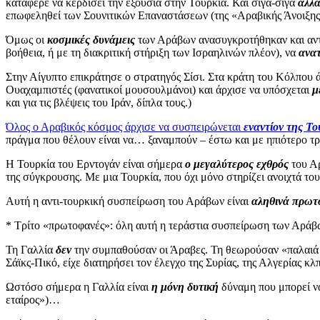
κατάφερε να κερδίσει την εξουσία στην Τουρκία. Και σιγά-σιγά
άλλα
επωφεληθεί των Σουνιτικών Επαναστάσεων (της «Αραβικής Άνοιξης»
Όμως οι
κοσμικές δυνάμεις
των Αράβων ανασυγκροτήθηκαν και αντε
βοήθεια, ή με τη διακριτική στήριξη των Ισραηλινών πλέον), να
ανα
Στην Αίγυπτο επικράτησε ο στρατηγός Σίσι. Στα κράτη του Κόλπου 
Ουαχαμπιστές (φανατικοί μουσουλμάνοι) και άρχισε να υπόσχεται
μ
και για τις βλέψεις του Ιράν, δίπλα τους.)
Όλος ο Αραβικός κόσμος άρχισε να συσπειρώνεται
εναντίον της Το
πράγμα που θέλουν είναι να… ξαναμπούν – έστω και με ηπιότερο τ
Η Τουρκία του Ερντογάν είναι σήμερα
ο μεγαλύτερος εχθρός
του Αρ
της σύγκρουσης. Με μια Τουρκία, που όχι μόνο στηρίζει ανοιχτά το
Αυτή η αντι-τουρκική συσπείρωση του Αράβων είναι
αληθινά πρωτ
*
Τρίτο «πρωτοφανές»:
όλη αυτή η τεράστια συσπείρωση των Αράβων
Τη Γαλλία
δεν
την συμπαθούσαν οι Άραβες. Τη θεωρούσαν «παλαιά α
Σάϊκς-Πικό, είχε διατηρήσει τον έλεγχο της Συρίας, της Αλγερίας κλ
Ωστόσο σήμερα η Γαλλία είναι
η μόνη δυτική
δύναμη που μπορεί να
εταίρος»)…