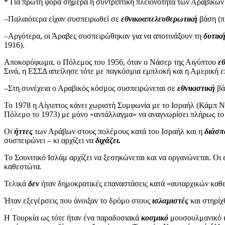
*
Για πρώτη φορά
σήμερα η συντριπτική πλειονότητα των Αραβικώ
–Παλαιότερα είχαν συσπειρωθεί σε
εθνικοαπελευθερωτική
βάση (πρ
–Αργότερα, οι Άραβες συσπειρώθηκαν για να αποτινάξουν τη
δυτική
1916).
Αποκορύφωμα, ο Πόλεμος του 1956, όταν ο Νάσερ της Αιγύπτου
ε
Σινά, η ΕΣΣΔ απείλησε τότε με παγκόσμια εμπλοκή και η Αμερική ε
–Στη συνέχεια ο Αραβικός κόσμος συσπειρώνεται σε
εθνικιστική
β
Το 1978 η Αίγυπτος κάνει χωριστή Συμφωνία με το Ισραήλ (Κάμπ Ντ
Πόλεμο το 1973) με μόνο «αντάλλαγμα» να αναγνωρίσει πλήρως το Ι
Οι
ήττες
των Αράβων στους πολέμους κατά του Ισραήλ και η
διάσπ
συσπειρώνει – κι αρχίζει να
διχάζει.
Το Σουνιτικό Ισλάμ αρχίζει να ξεσηκώνεται και να οργανώνεται. Οι
καθεστώτα.
Τελικά
δεν
ήταν δημοκρατικές επαναστάσεις κατά «αυταρχικών καθε
Ήταν εξεγέρσεις που άνοιξαν το δρόμο στους
ισλαμιστές
και στηρίχ
Η Τουρκία ως τότε ήταν ένα παραδοσιακά
κοσμικό
μουσουλμανικό κρ