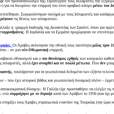
ξε
τον προσανατολισμό της: Προσέγγισε τους Ισλαμιστές την εξτρεμ
) για να διευρύνει την επιρροή του στον αραβικό κόσμο
μέσω του Ι
πιτέθηκαν. Συγκρούστηκαν σκληρά με τους Ισλαμιστές και κατάφερα
τρέψουν
τις θέσεις των ισλαμιστών.
άλλαξε η
γραμμή διαδοχής της Δυναστείας των Σαούντ, όπου για πρώ
εταρρυθμίσεις
. Η Ιορδανία και τα Εμιράτα προχώρησαν σε στενότερε
υρκίας
.
Οι Άραβες ανέκτησαν την εθνική τους ταυτότητα
μόλις πριν 1
ρόπο – σε μια
νέο-Οθωμανική
επιρροή.
αβικού εθνικισμού και ο
πιο θανάσιμος εχθρός
των κοσμικών καθεστ
υς ισλαμιστές, αλλά
έχει ανοιχθεί και σε πολλά μέτωπα
. Που
δεν
μπορ
οφανής
, τουλάχιστον για τα γεωπολιτικά δεδομένα των εξήντα τελε
 – που έχει ιστορικό βάθος και γεωπολιτική δυναμική πλέον – έρχε
ποικιοκρατική δύναμη». Η Γαλλία είχε προσπαθήσει να ελέγξει τις 
π. ενώ
συμμάχησε με το Ισραήλ
κατά των Αράβων το 1956 (και όχι 
 στηρίξει τους Άραβες στρατιωτικά εναντίον της Τουρκίας (την ώρα 