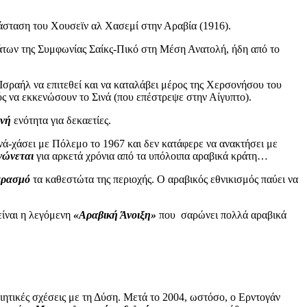
άσταση του Χουσεϊν αλ Χασεμί στην Αραβία (1916).
άτων της Συμφωνίας Σαίκς-Πικό στη Μέση Ανατολή, ήδη από το
 Ισραήλ να επιτεθεί και να καταλάβει μέρος της Χερσονήσου του
ς να εκκενώσουν το Σινά (που επέστρεψε στην Αίγυπτο).
ινή
ενότητα για δεκαετίες.
νά-χάσει με Πόλεμο το 1967 και δεν κατάφερε να ανακτήσει με
νώνεται
για αρκετά χρόνια από τα υπόλοιπα αραβικά κράτη…
αρασμό
τα καθεστώτα της περιοχής. Ο αραβικός εθνικισμός παύει να
είναι η λεγόμενη
«Αραβική Άνοιξη»
που
σαρώνει πολλά αραβικά
ιητικές σχέσεις με τη Δύση. Μετά το 2004, ωστόσο, ο Ερντογάν