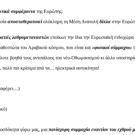
ωτικά συμφέροντα
της Ευρώπης:
ποία
αποσταθεροποιεί
ολόκληρη τη Μέση Ανατολή
δίπλα
στην Ευρώπη
ρατιές λαθρομεταναστών
εποίκων την ίδια την Ευρωπαϊκή ενδοχώρα.
καθεστώτα του Αραβικού κόσμου, που είναι και
«φυσικοί σύμμαχοι»
τ
άλλοτε βοηθά τους αντιπάλους του νέο-Οθωμανισμού κι άλλο υποστηρ
, πολύ πιο κρίσιμα από τα… ηλεκτρικά αυτοκίνητα!
αταφέρει…)
ικό)
ροσδόκητα γύρω μας, μια
πανίσχυρη συμμαχία εναντίον του εχθρού 