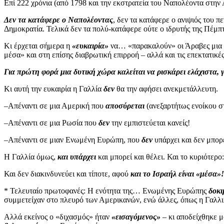
Επί 222 χρόνια (από 1798 και την εκστρατεία του Ναπολέοντα στην
Δεν τα κατάφερε ο Ναπολέοντας
, δεν τα κατάφερε ο ανιψιός του π
Δημοκρατία. Τελικά δεν τα πολύ-κατάφερε ούτε ο ιδρυτής της Πέμπ
Κι έρχεται σήμερα η
«ευκαιρία»
να… «παρακαλούν» οι Άραβες μια δ
μέσα» και στη επίσης διαβρωτική επιρροή – αλλά και τις επεκτατικέ
Για πρώτη φορά μια δυτική χώρα καλείται να ρισκάρει ελάχιστα, γ
Κι αυτή την ευκαιρία η Γαλλία
δεν
θα την αφήσει ανεκμετάλλευτη.
–Απέναντι σε μια Αμερική που
αποσύρεται
(ανεξαρτήτως ενοίκου σ
–Απέναντι σε μια Ρωσία που
δεν
την εμπιστεύεται κανείς!
–Απέναντι σε μιαν Ενωμένη Ευρώπη, που
δεν
υπάρχει και δεν μπορε
Η Γαλλία όμως,
και υπάρχει
και μπορεί και θέλει. Και το κυριότερο
Και δεν διακινδυνεύει και τίποτε, αφού
και το Ισραήλ είναι «μέσα»!
*
Τελευταίο πρωτοφανές:
Η ενότητα της… Ενωμένης Ευρώπης
δοκι
συμμετείχαν στο πλευρό των Αμερικανών, ενώ άλλες, όπως η Γαλλι
Αλλά εκείνος ο «διχασμός» ήταν
«εισαγόμενος»
– κι αποδείχθηκε μ