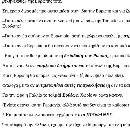
βεληνεκούς»
της Ευρώπης τότε.
Σήμερα ο διχασμός προκύπτει
μέσα
στην ίδια την Ευρώπη και για
ζ
–Για το πώς πρέπει να αντιμετωπιστεί μια χώρα – την Τουρκία – η ο
Ευρώπης!
–Για το αν θα αφήσουν οι Ευρωπαίοι αυτή τη χώρα να απειλεί με
στ
–Για το αν οι Ευρωπαίοι θα σπεύσουν να υποστηρίξουν τα κοσμικά 
–Και για το αν θα εμποδίσουν τη
διείσδυση των Ρωσίας
, η οποία 
Αυτά είναι πλέον
υπαρξιακά διλήμματα
για το σύνολο της Ευρώπης
Και η Ευρώπη θα υπάρξει ως «ενωμένη» (ή θα… ψιλο-διαλυθεί),
ανάλογα με το αν
αντιμετωπίσει αυτές τις προκλήσεις
(ή δεν τα κ
Για την ώρα η Γαλλία το τολμά!
Ευθέως
. Χωρίς να ρωτά κανένα.
(Ενίοτε σέρνει και τη Γερμανία, αλλά αυτό πια δεν είναι το καθοριστ
* Και μετά τα «πρωτοφανή», ερχόμαστε
στο ΠΡΟΦΑΝΕΣ
:
Όσον αφορά την Ελλάδα, έχουμε την τύχη να δημιουργείται ήδη απ