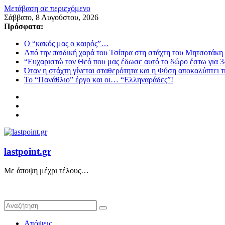
Μετάβαση σε περιεχόμενο
Σάββατο, 8 Αυγούστου, 2026
Πρόσφατα:
Ο “κακός μας ο καιρός”…
Από την παιδική χαρά του Τσίπρα στη στάχτη του Μητσοτάκη
“Ευχαριστώ τον Θεό που μας έδωσε αυτό το δώρο έστω για 3
Όταν η στάχτη γίνεται σταθερότητα και η Φύση αποκαλύπτει 
Το “Πανάθλιο” έργο και οι… “Ελληναράδες”!
lastpoint.gr
Με άποψη μέχρι τέλους…
Απόψεις