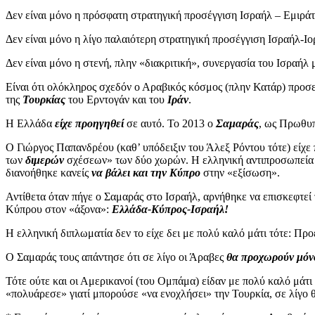
Δεν είναι μόνο η πρόσφατη στρατηγική προσέγγιση Ισραήλ – Εμιρά
Δεν είναι μόνο η λίγο παλαιότερη στρατηγική προσέγγιση Ισραήλ-Ιο
Δεν είναι μόνο η στενή, πλην «διακριτική», συνεργασία του Ισραήλ μ
Είναι ότι ολόκληρος σχεδόν ο Αραβικός κόσμος (πλην Κατάρ) προσεγ
της
Τουρκίας
του Ερντογάν και του
Ιράν
.
Η Ελλάδα
είχε προηγηθεί
σε αυτό. Το 2013 ο
Σαμαράς
, ως Πρωθυπ
Ο Γιώργος Παπανδρέου (καθ’ υπόδειξιν του Άλεξ Ρόντου τότε) είχε 
των
διμερών
σχέσεων» των δύο χωρών. Η ελληνική αντιπροσωπεία ε
διανοήθηκε κανείς
να βάλει και την Κύπρο
στην «εξίσωση».
Αντίθετα όταν πήγε ο Σαμαράς στο Ισραήλ, αρνήθηκε να επισκεφτεί 
Κύπρου στον «άξονα»:
Ελλάδα-Κύπρος-Ισραήλ!
Η ελληνική διπλωματία δεν το είχε δει με πολύ καλό μάτι τότε: Πρ
Ο Σαμαράς τους απάντησε ότι σε λίγο οι Άραβες
θα προχωρούν μόνο
Τότε ούτε και οι Αμερικανοί (του Ομπάμα) είδαν με πολύ καλό μά
«πολυάρεσε» γιατί μπορούσε «να ενοχλήσει» την Τουρκία, σε λίγο 