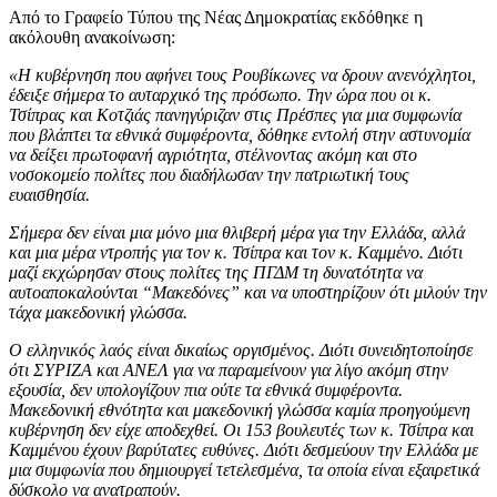
Από το Γραφείο Τύπου της Νέας Δημοκρατίας εκδόθηκε η
ακόλουθη ανακοίνωση:
«Η κυβέρνηση που αφήνει τους Ρουβίκωνες να δρουν ανενόχλητοι,
έδειξε σήμερα το αυταρχικό της πρόσωπο. Την ώρα που οι κ.
Τσίπρας και Κοτζιάς πανηγύριζαν στις Πρέσπες για μια συμφωνία
που βλάπτει τα εθνικά συμφέροντα, δόθηκε εντολή στην αστυνομία
να δείξει πρωτοφανή αγριότητα, στέλνοντας ακόμη και στο
νοσοκομείο πολίτες που διαδήλωσαν την πατριωτική τους
ευαισθησία.
Σήμερα δεν είναι μια μόνο μια θλιβερή μέρα για την Ελλάδα, αλλά
και μια μέρα ντροπής για τον κ. Τσίπρα και τον κ. Καμμένο. Διότι
μαζί εκχώρησαν στους πολίτες της ΠΓΔΜ τη δυνατότητα να
αυτοαποκαλούνται “Μακεδόνες” και να υποστηρίζουν ότι μιλούν την
τάχα μακεδονική γλώσσα.
Ο ελληνικός λαός είναι δικαίως οργισμένος. Διότι συνειδητοποίησε
ότι ΣΥΡΙΖΑ και ΑΝΕΛ για να παραμείνουν για λίγο ακόμη στην
εξουσία, δεν υπολογίζουν πια ούτε τα εθνικά συμφέροντα.
Μακεδονική εθνότητα και μακεδονική γλώσσα καμία προηγούμενη
κυβέρνηση δεν είχε αποδεχθεί. Οι 153 βουλευτές των κ. Τσίπρα και
Καμμένου έχουν βαρύτατες ευθύνες. Διότι δεσμεύουν την Ελλάδα με
μια συμφωνία που δημιουργεί τετελεσμένα, τα οποία είναι εξαιρετικά
δύσκολο να ανατραπούν.