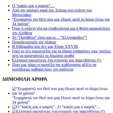
Ο “κακός μας ο καιρός”…
Από την παιδική χαρά του Τσίπρα στη στάχτη του
Μητσοτάκη
“Ευχαριστώ τον Θεό που μας έδωσε αυτό το δώρο έστω για
34 χρόνια”
Όταν η στάχτη γίνεται σταθερότητα και η Φύση αποκαλύπτει
την Αλήθεια
Το “Πανάθλιο” έργο και οι… “Ελληναράδες”!
Προοδευτισμός της πλάκας
Η Εβδομάδα που δεν μας Είπαν XXVIII
Γιατί το νέο νομοσχέδιο για τα ύδατα επιβαρύνει τους πολίτες
αντί να προστατεύει το δημόσιο αγαθό
Ελληνική οικογένεια: ένα στοιχείο του παρελθόντος (!)
Πριν μας πάρει η προπέλα της κυβέρνησης αξίζει να
κοιτάξουμε καθαρά προς τον ορίζοντα
ΔΗΜΟΦΙΛΗ ΑΡΘΡΑ
“Ευχαριστώ τον Θεό που μας έδωσε αυτό το δώρο έστω για
34 χρόνια”
Ο “κακός μας ο καιρός”…