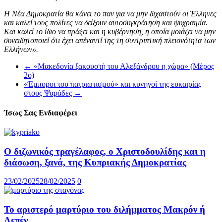
Η Νέα Δημοκρατία θα κάνει το παν για να μην διχαστούν οι Έλληνες
και καλεί τους πολίτες να δείξουν αυτοσυγκράτηση και ψυχραιμία.
Και καλεί το ίδιο να πράξει και η κυβέρνηση, η οποία μοιάζει να μην
συνειδητοποιεί ότι έχει απέναντί της τη συντριπτική πλειονότητα των
Ελλήνων».
←
«Μακεδονία ξακουστή του Αλεξάνδρου η χώρα» (Μέρος
2ο)
«Έμποροι του πατριωτισμού» και κυνηγοί της ευκαιρίας
στους Ψαράδες
→
Ίσως Σας Ενδιαφέρει
Ο διζωνικός τραγέλαφος, ο Χριστοδουλίδης και η
διάσωση, ξανά, της Κυπριακής Δημοκρατίας
23/02/2025
28/02/2025
0
Το αριστερό μαρτύριο του διλήμματος Μακρόν ή
Λεπέν