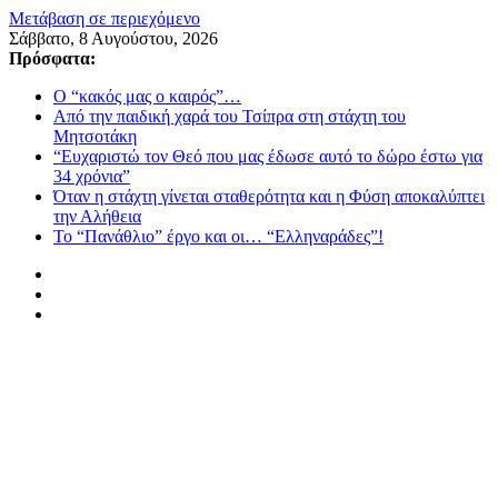
Μετάβαση σε περιεχόμενο
Σάββατο, 8 Αυγούστου, 2026
Πρόσφατα:
Ο “κακός μας ο καιρός”…
Από την παιδική χαρά του Τσίπρα στη στάχτη του
Μητσοτάκη
“Ευχαριστώ τον Θεό που μας έδωσε αυτό το δώρο έστω για
34 χρόνια”
Όταν η στάχτη γίνεται σταθερότητα και η Φύση αποκαλύπτει
την Αλήθεια
Το “Πανάθλιο” έργο και οι… “Ελληναράδες”!