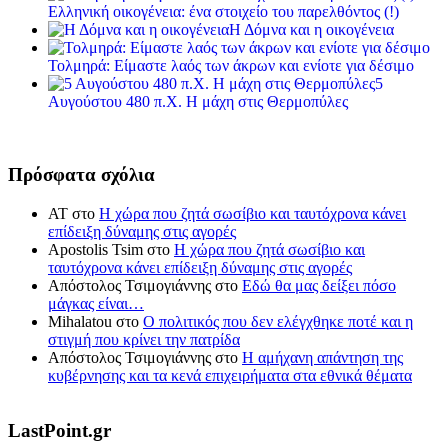
Ελληνική οικογένεια: ένα στοιχείο του παρελθόντος (!)
Η Δόμνα και η οικογένεια
Τολμηρά: Είμαστε λαός των άκρων και ενίοτε για δέσιμο
5
Αυγούστου 480 π.Χ. Η μάχη στις Θερμοπύλες
Πρόσφατα σχόλια
ΑΤ
στο
Η χώρα που ζητά σωσίβιο και ταυτόχρονα κάνει
επίδειξη δύναμης στις αγορές
Apostolis Tsim
στο
Η χώρα που ζητά σωσίβιο και
ταυτόχρονα κάνει επίδειξη δύναμης στις αγορές
Απόστολος Τσιμογιάννης
στο
Εδώ θα μας δείξει πόσο
μάγκας είναι…
Mihalatou
στο
Ο πολιτικός που δεν ελέγχθηκε ποτέ και η
στιγμή που κρίνει την πατρίδα
Απόστολος Τσιμογιάννης
στο
Η αμήχανη απάντηση της
κυβέρνησης και τα κενά επιχειρήματα στα εθνικά θέματα
LastPoint.gr