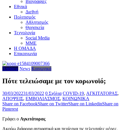
Βιογραφίες
Εθνικά
Διεθνή
Πολιτισμός
Αθλητισμός
Θρησκεία
Τεχνολογία
Social Media
ΜΜΕ
Η ΟΜΑΔΑ
Επικοινωνία
Απόψεις
News
Κοινωνικά
Πότε τελειώσαμε με τον κορωνοϊό;
30/03/2022
31/03/2022
0 Σχόλια
COVID-19
,
ΑΓΚΙΤΑΤΟΡΑΣ
,
ΑΠΟΨΕΙΣ
,
ΕΜΒΟΛΙΑΣΜΟΣ
,
ΚΟΙΝΩΝΙΚΑ
Share on Facebook
Share on Twitter
Share on Linkedin
Share on
Pinterest
Γράφει ο
Αγκιτάτορας
Ακούω διάφορα αντιφατικά και περίεργα τις τελευταίες μέρες.