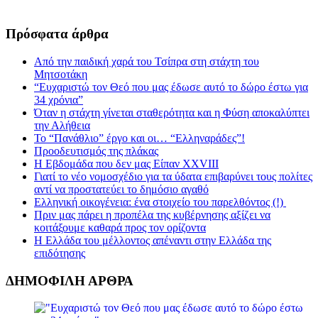
Πρόσφατα άρθρα
Από την παιδική χαρά του Τσίπρα στη στάχτη του
Μητσοτάκη
“Ευχαριστώ τον Θεό που μας έδωσε αυτό το δώρο έστω για
34 χρόνια”
Όταν η στάχτη γίνεται σταθερότητα και η Φύση αποκαλύπτει
την Αλήθεια
Το “Πανάθλιο” έργο και οι… “Ελληναράδες”!
Προοδευτισμός της πλάκας
Η Εβδομάδα που δεν μας Είπαν XXVIII
Γιατί το νέο νομοσχέδιο για τα ύδατα επιβαρύνει τους πολίτες
αντί να προστατεύει το δημόσιο αγαθό
Ελληνική οικογένεια: ένα στοιχείο του παρελθόντος (!)
Πριν μας πάρει η προπέλα της κυβέρνησης αξίζει να
κοιτάξουμε καθαρά προς τον ορίζοντα
Η Ελλάδα του μέλλοντος απέναντι στην Ελλάδα της
επιδότησης
ΔΗΜΟΦΙΛΗ ΑΡΘΡΑ