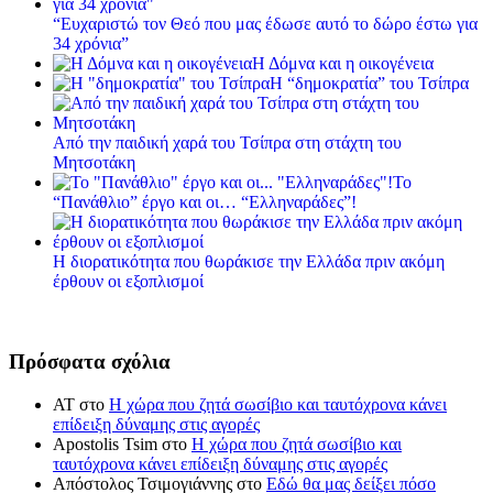
“Ευχαριστώ τον Θεό που μας έδωσε αυτό το δώρο έστω για
34 χρόνια”
Η Δόμνα και η οικογένεια
Η “δημοκρατία” του Τσίπρα
Από την παιδική χαρά του Τσίπρα στη στάχτη του
Μητσοτάκη
Το
“Πανάθλιο” έργο και οι… “Ελληναράδες”!
Η διορατικότητα που θωράκισε την Ελλάδα πριν ακόμη
έρθουν οι εξοπλισμοί
Πρόσφατα σχόλια
ΑΤ
στο
Η χώρα που ζητά σωσίβιο και ταυτόχρονα κάνει
επίδειξη δύναμης στις αγορές
Apostolis Tsim
στο
Η χώρα που ζητά σωσίβιο και
ταυτόχρονα κάνει επίδειξη δύναμης στις αγορές
Απόστολος Τσιμογιάννης
στο
Εδώ θα μας δείξει πόσο