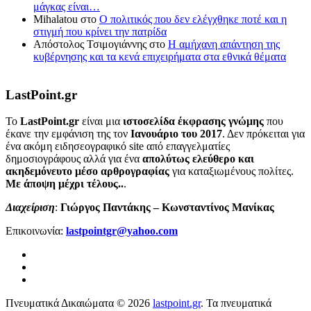
μάγκας είναι…
Mihalatou
στο
Ο πολιτικός που δεν ελέγχθηκε ποτέ και η
στιγμή που κρίνει την πατρίδα
Απόστολος Τσιμογιάννης
στο
Η αμήχανη απάντηση της
κυβέρνησης και τα κενά επιχειρήματα στα εθνικά θέματα
LastPoint.gr
To
LastPoint.gr
είναι μια
ιστοσελίδα έκφρασης γνώμης
που
έκανε την εμφάνιση της τον
Ιανουάριο του 2017
. Δεν πρόκειται για
ένα ακόμη ειδησεογραφικό site από επαγγελματίες
δημοσιογράφους αλλά για ένα
απολύτως ελεύθερο και
ακηδεμόνευτο μέσο αρθρογραφίας
για καταξιωμένους πολίτες.
Με άποψη μέχρι τέλους..
.
Διαχείριση
:
Γιώργος Παντάκης – Κωνσταντίνος Μανίκας
Επικοινωνία:
lastpointgr@yahoo.com
Πνευματικά Δικαιώματα © 2026
lastpoint.gr
. Τα πνευματικά