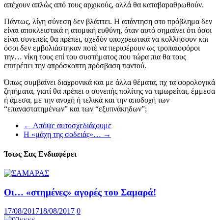
απέχουν απλώς από τους αρχικούς, αλλά θα καταβαραθρωθούν.
Πάντως, λίγη σύνεση δεν βλάπτει. Η απάντηση στο πρόβλημα δεν
είναι αποκλειστικά η ατομική ευθύνη, όταν αυτό σημαίνει ότι όσοι
είναι συνεπείς θα πρέπει, σχεδόν υποχρεωτικά να κολλήσουν και
όσοι δεν εμβολιάστηκαν ποτέ να περιφέρουν ως τροπαιοφόροι
την… νίκη τους επί του συστήματος που τώρα πια θα τους
επιτρέπει την απρόσκοπτη πρόσβαση παντού.
Όπως συμβαίνει διαχρονικά και με άλλα θέματα, πχ τα φορολογικά
ζητήματα, γιατί θα πρέπει ο συνεπής πολίτης να τιμωρείται, έμμεσα
ή άμεσα, με την ανοχή ή τελικά και την αποδοχή των
“επαναστατημένων” και των “εξυπνάκηδων”;
←
Aπόψε αυτοσχεδιάζουμε
Η «μάχη της σοδειάς»…
→
Ίσως Σας Ενδιαφέρει
Οι… «στημένες» αγορές του Σαμαρά!
17/08/2017
18/08/2017
0