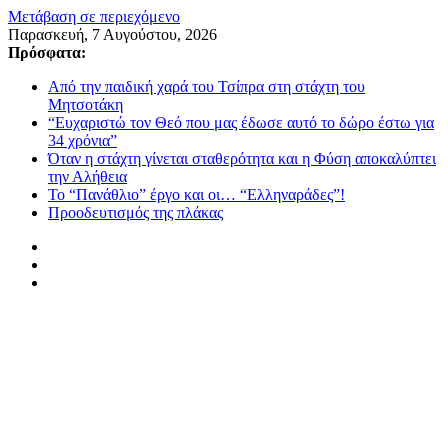
Μετάβαση σε περιεχόμενο
Παρασκευή, 7 Αυγούστου, 2026
Πρόσφατα:
Από την παιδική χαρά του Τσίπρα στη στάχτη του
Μητσοτάκη
“Ευχαριστώ τον Θεό που μας έδωσε αυτό το δώρο έστω για
34 χρόνια”
Όταν η στάχτη γίνεται σταθερότητα και η Φύση αποκαλύπτει
την Αλήθεια
Το “Πανάθλιο” έργο και οι… “Ελληναράδες”!
Προοδευτισμός της πλάκας