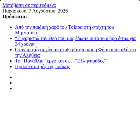
Μετάβαση σε περιεχόμενο
Παρασκευή, 7 Αυγούστου, 2026
Πρόσφατα:
Από την παιδική χαρά του Τσίπρα στη στάχτη του
Μητσοτάκη
“Ευχαριστώ τον Θεό που μας έδωσε αυτό το δώρο έστω για
34 χρόνια”
Όταν η στάχτη γίνεται σταθερότητα και η Φύση αποκαλύπτει
την Αλήθεια
Το “Πανάθλιο” έργο και οι… “Ελληναράδες”!
Προοδευτισμός της πλάκας