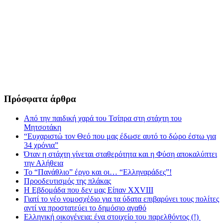
Πρόσφατα άρθρα
Από την παιδική χαρά του Τσίπρα στη στάχτη του
Μητσοτάκη
“Ευχαριστώ τον Θεό που μας έδωσε αυτό το δώρο έστω για
34 χρόνια”
Όταν η στάχτη γίνεται σταθερότητα και η Φύση αποκαλύπτει
την Αλήθεια
Το “Πανάθλιο” έργο και οι… “Ελληναράδες”!
Προοδευτισμός της πλάκας
Η Εβδομάδα που δεν μας Είπαν XXVIII
Γιατί το νέο νομοσχέδιο για τα ύδατα επιβαρύνει τους πολίτες
αντί να προστατεύει το δημόσιο αγαθό
Ελληνική οικογένεια: ένα στοιχείο του παρελθόντος (!)