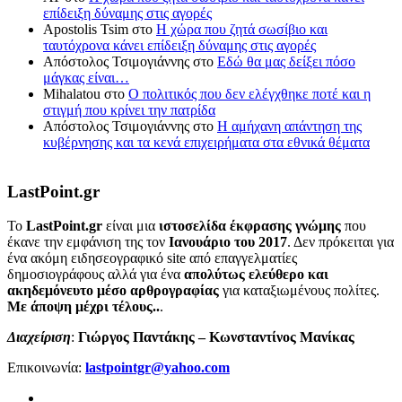
επίδειξη δύναμης στις αγορές
Apostolis Tsim
στο
Η χώρα που ζητά σωσίβιο και
ταυτόχρονα κάνει επίδειξη δύναμης στις αγορές
Απόστολος Τσιμογιάννης
στο
Εδώ θα μας δείξει πόσο
μάγκας είναι…
Mihalatou
στο
Ο πολιτικός που δεν ελέγχθηκε ποτέ και η
στιγμή που κρίνει την πατρίδα
Απόστολος Τσιμογιάννης
στο
Η αμήχανη απάντηση της
κυβέρνησης και τα κενά επιχειρήματα στα εθνικά θέματα
LastPoint.gr
To
LastPoint.gr
είναι μια
ιστοσελίδα έκφρασης γνώμης
που
έκανε την εμφάνιση της τον
Ιανουάριο του 2017
. Δεν πρόκειται για
ένα ακόμη ειδησεογραφικό site από επαγγελματίες
δημοσιογράφους αλλά για ένα
απολύτως ελεύθερο και
ακηδεμόνευτο μέσο αρθρογραφίας
για καταξιωμένους πολίτες.
Με άποψη μέχρι τέλους..
.
Διαχείριση
:
Γιώργος Παντάκης – Κωνσταντίνος Μανίκας
Επικοινωνία:
lastpointgr@yahoo.com