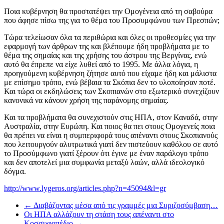
Ποια κυβέρνηση θα προστατέψει την Ομογένεια από τη σαβούρα
που άφησε πίσω της για το θέμα του Προσυμφώνου των Πρεσπών;
Τώρα τελείωσαν όλα τα περιθώρια και όλες οι προθεσμίες για την
εφαρμογή των άρθρων της και βλέπουμε ήδη προβλήματα με το
θέμα της σημαίας και της χρήσης του άστρου της Βεργίνας, ενώ
αυτό θα έπρεπε να είχε λυθεί από το 1995. Με άλλα λόγια, η
προηγούμενη κυβέρνηση ζήτησε αυτό που είχαμε ήδη και μάλιστα
με επίσημο τρόπο, ενώ βέβαια τα Σκόπια δεν το υλοποίησαν ποτέ.
Και τώρα οι εκδηλώσεις των Σκοπιανών στο εξωτερικό συνεχίζουν
κανονικά να κάνουν χρήση της παράνομης σημαίας.
Και τα προβλήματα θα συνεχιστούν στις ΗΠΑ, στον Καναδά, στην
Αυστραλία, στην Ευρώπη. Και ποιος θα πει στους Ομογενείς ποια
θα πρέπει να είναι η συμπεριφορά τους απέναντι στους Σκοπιανούς
που λειτουργούν αλυτρωτικά γιατί δεν πιστεύουν καθόλου σε αυτό
το Προσύμφωνο γιατί ξέρουν ότι έγινε με έναν παράλογο τρόπο
και δεν αποτελεί μια συμφωνία μεταξύ λαών, αλλά ιδεολογικό
δόγμα.
http://www.lygeros.org/articles.php?n=45094&l=gr
←
Διαβάζοντας μέσα από τις γραμμές μια Συριζοσύμβαση…
Οι ΗΠΑ αλλάζουν τη στάση τους απέναντι στο
Κοσσυφοπέδιο
→