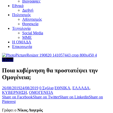
Βιογραφίες
Εθνικά
Διεθνή
Πολιτισμός
Αθλητισμός
Θρησκεία
Τεχνολογία
Social Media
ΜΜΕ
Η ΟΜΑΔΑ
Επικοινωνία
Εθνικά
Ποια κυβέρνηση θα προστατέψει την
Ομογένεια;
26/08/2019
24/08/2019
0 Σχόλια
ΕΘΝΙΚΑ
,
ΕΛΛΑΔΑ
,
ΚΥΒΕΡΝΗΣΗ
,
ΟΜΟΓΕΝΕΙΑ
Share on Facebook
Share on Twitter
Share on Linkedin
Share on
Pinterest
Γράφει ο
Νίκος Λυγερός