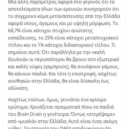
Μία άλλη παράμετρος αφορά στο γεγονός ότι τα
αποτελέσματα όλων των ερευνών συνηγορούν ότι
το σύγχρονο κύμα μετανάστευσης από την Ελλάδα
αφορά νέους, άγαμους και με υψηλή μόρφωση. Το
68,7% είναι κάτοχοι πτυχίου ανώτατης
εκπαίδευσης, το 25% είναι κάτοχοι μεταπτυχιακού
τίτλου και το 1% κάτοχοι διδακτορικού τίτλου. Τι
σημαίνει αυτό; Ότι παράλληλα με την «καλή
δουλειά» οι περισσότεροι θα βρουν στο εξωτερικό
και καλές νύφες (γαμπρούς), θα συνάψουν γάμους,
θα κάνουν παιδιά. Και τότε η επιστροφή, ασχέτως
συνθηκών στην Ελλάδα, θα είναι δύσκολη έως
αδύνατη.
Ασχέτως τούτων, όμως, γεννάται ένα κρίσιμο
ερώτημα. Χρειάζεται πραγματικά πίσω τα παιδιά
του Brain Drain η γενέτειρα; Όντως «στερέψαμε»
από «μυαλά» στην Ελλάδα; Αυτό είναι ένας ακόμη
μύθος. Τα στοιχεία του ΟΑΕΔ αποδεικνύουν ότι