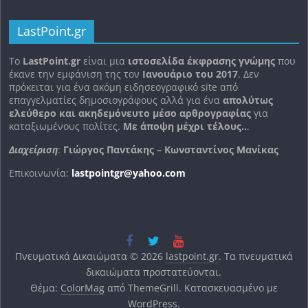
LastPoint.gr
To
LastPoint.gr
είναι μια
ιστοσελίδα έκφρασης γνώμης
που
έκανε την εμφάνιση της τον
Ιανουάριο του 2017
. Δεν
πρόκειται για ένα ακόμη ειδησεογραφικό site από
επαγγελματίες δημοσιογράφους αλλά για ένα
απολύτως
ελεύθερο και ακηδεμόνευτο μέσο αρθρογραφίας
για
καταξιωμένους πολίτες.
Με άποψη μέχρι τέλους..
.
Διαχείριση
:
Γιώργος Παντάκης – Κωνσταντίνος Μανίκας
Επικοινωνία:
lastpointgr@yahoo.com
Πνευματικά Δικαιώματα © 2026
lastpoint.gr
. Τα πνευματικά
δικαιώματα προστατεύονται.
Θέμα:
ColorMag
από ThemeGrill. Κατασκευασμένο με
WordPress
.