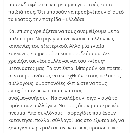
που ενδιαφέρεται και μεριμνά γι αυτούς και τα
παιδιά τους. Ότι μπορούν να προσβλέπουν σ’ αυτό
το κράτος, την πατρίδα – Ελλάδα!
Και επίσης χρειάζεται να τους αναμείξουμε με το
παλιό αίμα. Να μην γίνουνε «δύο» οι ελληνικές
κοινωνίες του εξωτερικού. Αλλά μία ενιαία
κοινωνία, ευημερούσα και προοδεύουσα. Δεν
χρειάζονται νέοι σύλλογοι για του «νέους»
μετανάστες μας. Το αντίθετο. Μπορούν και πρέπει
οι νέοι μετανάστες να ενταχθούν στους παλαιούς
συλλόγους, ομοσπονδίες κλπ. ώστε να τους
ενισχύσουν με νέο αίμα, να τους
αναζωογονήσουν. Να αναλάβουν, σιγά – σιγά το
τιμόνι των συλλόγων. Να τους διοικήσουν με νέο
πνεύμα. Από συλλόγους – σφραγίδες που έχουν
καταντήσει πολλοί σύλλογοί μας στο εξωτερικό, να
ξαναγίνουν ρωμαλέοι, αγωνιστικοί, προοδευτικοί