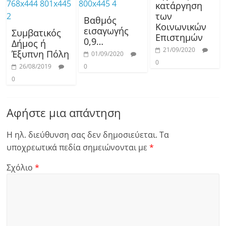
κατάργηση
των
Βαθμός
Κοινωνικών
εισαγωγής
Συμβατικός
Επιστημών
0,9…
Δήμος ή
21/09/2020
Έξυπνη Πόλη
01/09/2020
0
26/08/2019
0
0
Αφήστε μια απάντηση
Η ηλ. διεύθυνση σας δεν δημοσιεύεται.
Τα
υποχρεωτικά πεδία σημειώνονται με
*
Σχόλιο
*