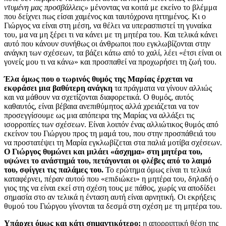
ντυμένη μας προσβάλλεις»
μένοντας να κοιτά με εκείνο το βλέμμα
που δείχνει πως είσαι χαμένος και ταυτόχρονα ηττημένος.
Κι ο
Γιώργος να είναι στη μέση, να θέλει να υπερασπιστεί τη γυναίκα
του, μα να μη ξέρει τι να κάνει με τη μητέρα του
.
Και τελικά κάνει
αυτό που κάνουν συνήθως οι άνθρωποι που εγκλωβίζονται στην
ανάγκη των σχέσεων, τα βάζει κάτω από το χαλί, λέει «έτσι είναι οι
γονείς μου τι να κάνω» και προσπαθεί να προχωρήσει τη ζωή του.
Έλα όμως που ο τωρινός θυμός της Μαρίας έρχεται να
εκφράσει μια βαθύτερη ανάγκη
τα πράγματα να γίνουν αλλιώς
και να μάθουν να σχετίζονται διαφορετικά. Ο θυμός, αυτός
καθαυτός, είναι βέβαια ανεπιθύμητος αλλά χρειάζεται να τον
προσεγγίσουμε ως μια απόπειρα της Μαρίας να αλλάξει τις
ισορροπίες των σχέσεων. Είναι λοιπόν ένας αλλιώτικος θυμός από
εκείνον του Γιώργου προς τη μαμά του, που στην προσπάθειά του
να προστατέψει τη Μαρία εγκλωβίζεται στα παλιά μοτίβα σχέσεων.
Ο Γιώργος θυμώνει και μιλάει «άσχημα» στη μητέρα του,
υψώνει το ανάστημά του, πετάγονται οι φλέβες από το λαιμό
του, σφίγγει τις παλάμες του.
Το ερώτημα όμως είναι τι τελικά
καταφέρνει, πέραν αυτού που «επιδιώκει» η μητέρα του, δηλαδή ο
γιος της να είναι εκεί στη σχέση τους με πάθος, χωρίς να αποδίδει
σημασία στο αν τελικά η ένταση αυτή είναι αρνητική. Οι εκρήξεις
θυμού του Γιώργου γίνονται τα δεσμά στη σχέση με τη μητέρα του.
Υπάρχει όμως και κάτι σημαντικότερο:
η απορριπτική θέση της