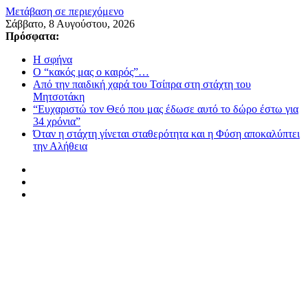
Μετάβαση σε περιεχόμενο
Σάββατο, 8 Αυγούστου, 2026
Πρόσφατα:
Η σφήνα
Ο “κακός μας ο καιρός”…
Από την παιδική χαρά του Τσίπρα στη στάχτη του
Μητσοτάκη
“Ευχαριστώ τον Θεό που μας έδωσε αυτό το δώρο έστω για
34 χρόνια”
Όταν η στάχτη γίνεται σταθερότητα και η Φύση αποκαλύπτει
την Αλήθεια