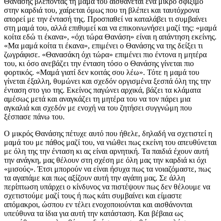
Θανάσης βλέποντας τη μαμά του αισθάνεται ένα μικρό σφίξιμο
στην καρδιά του, χαίρεται όμως που τη βλέπει και ταυτόχρονα
απορεί με την έντασή της. Προσπαθεί να καταλάβει τι συμβαίνει
στη μαμά του, αλλά επιθυμεί και να επικοινωνήσει μαζί της: «μαμά
κοίτα εδώ τι έκανα», «όχι τώρα Θανάση» είναι η απάντηση εκείνης.
«Μα μαμά κοίτα τι έκανα», επιμένει ο Θανάσης να της δείξει τι
ζωγράφισε. «Θανασάκη όχι τώρα» επιμένει πιο έντονα η μητέρα
του, κι όσο ανεβάζει την ένταση τόσο ο Θανάσης γίνεται πιο
φορτικός. «Μαμά γιατί δεν κοιτάς σου λέω». Τότε η μαμά του
γίνεται έξαλλη, θυμώνει και σχεδόν οργισμένα ξεσπά όλη της την
ένταση στο γιο της. Εκείνος παγώνει αρχικά, βάζει τα κλάματα
αμέσως μετά και αναγκάζει τη μητέρα του να τον πάρει μια
αγκαλιά και σχεδόν με ενοχή να του ζητήσει συγγνώμη που
ξέσπασε πάνω του.
Ο μικρός Θανάσης πέτυχε αυτό που ήθελε, δηλαδή να σχετιστεί η
μαμά του με πάθος μαζί του, να νιώθει πως εκείνη του απευθύνεται
με όλη της την ένταση κι ας είναι αρνητική. Τα παιδιά έχουν αυτή
την ανάγκη, μας θέλουν στη σχέση με όλη μας την καρδιά κι όχι
«μισούς». Έτσι μπορούν να είναι ήσυχα πως τα νοιαζόμαστε, πως
τα αγαπάμε και πως αξίζουν αυτή την αγάπη μας. Σε άλλη
περίπτωση υπάρχει ο κίνδυνος να πιστέψουν πως δεν θέλουμε να
σχετιστούμε μαζί τους ή πως κάτι συμβαίνει και είμαστε
απόμακροι, ώσπου εν τέλει ενοχοποιούνται και αισθάνονται
υπεύθυνα τα ίδια για αυτή την κατάσταση. Και βέβαια ως