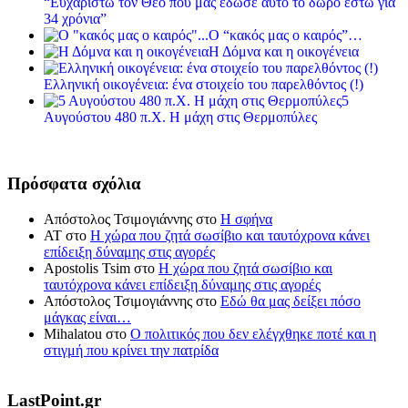
“Ευχαριστώ τον Θεό που μας έδωσε αυτό το δώρο έστω για
34 χρόνια”
Ο “κακός μας ο καιρός”…
Η Δόμνα και η οικογένεια
Ελληνική οικογένεια: ένα στοιχείο του παρελθόντος (!)
5
Αυγούστου 480 π.Χ. Η μάχη στις Θερμοπύλες
Πρόσφατα σχόλια
Απόστολος Τσιμογιάννης
στο
Η σφήνα
ΑΤ
στο
Η χώρα που ζητά σωσίβιο και ταυτόχρονα κάνει
επίδειξη δύναμης στις αγορές
Apostolis Tsim
στο
Η χώρα που ζητά σωσίβιο και
ταυτόχρονα κάνει επίδειξη δύναμης στις αγορές
Απόστολος Τσιμογιάννης
στο
Εδώ θα μας δείξει πόσο
μάγκας είναι…
Mihalatou
στο
Ο πολιτικός που δεν ελέγχθηκε ποτέ και η
στιγμή που κρίνει την πατρίδα
LastPoint.gr