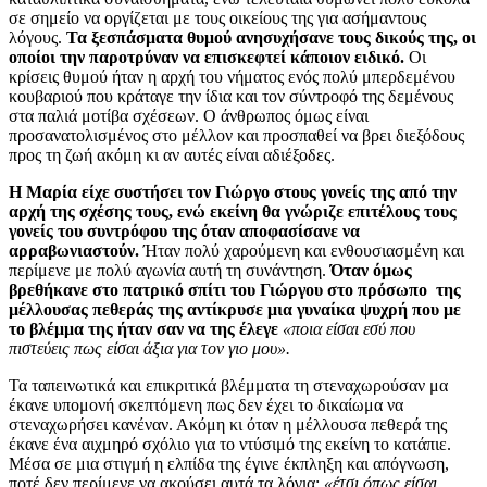
σε σημείο να οργίζεται με τους οικείους της για ασήμαντους
λόγους.
Τα ξεσπάσματα θυμού ανησυχήσανε τους δικούς της, οι
οποίοι την παροτρύναν να επισκεφτεί κάποιον ειδικό.
Οι
κρίσεις θυμού ήταν η αρχή του νήματος ενός πολύ μπερδεμένου
κουβαριού που κράταγε την ίδια και τον σύντροφό της δεμένους
στα παλιά μοτίβα σχέσεων. Ο άνθρωπος όμως είναι
προσανατολισμένος στο μέλλον και προσπαθεί να βρει διεξόδους
προς τη ζωή ακόμη κι αν αυτές είναι αδιέξοδες.
Η Μαρία είχε συστήσει τον Γιώργο στους γονείς της από την
αρχή της σχέσης τους, ενώ εκείνη θα γνώριζε επιτέλους τους
γονείς του συντρόφου της όταν αποφασίσανε να
αρραβωνιαστούν.
Ήταν πολύ χαρούμενη και ενθουσιασμένη και
περίμενε με πολύ αγωνία αυτή τη συνάντηση.
Όταν όμως
βρεθήκανε στο πατρικό σπίτι του Γιώργου στο πρόσωπο της
μέλλουσας πεθεράς της αντίκρυσε μια γυναίκα ψυχρή που με
το βλέμμα της ήταν σαν να της έλεγε
«ποια είσαι εσύ που
πιστεύεις πως είσαι άξια για τον γιο μου».
Τα ταπεινωτικά και επικριτικά βλέμματα τη στεναχωρούσαν μα
έκανε υπομονή σκεπτόμενη πως δεν έχει το δικαίωμα να
στεναχωρήσει κανέναν. Ακόμη κι όταν η μέλλουσα πεθερά της
έκανε ένα αιχμηρό σχόλιο για το ντύσιμό της εκείνη το κατάπιε.
Μέσα σε μια στιγμή η ελπίδα της έγινε έκπληξη και απόγνωση,
ποτέ δεν περίμενε να ακούσει αυτά τα λόγια:
«έτσι όπως είσαι