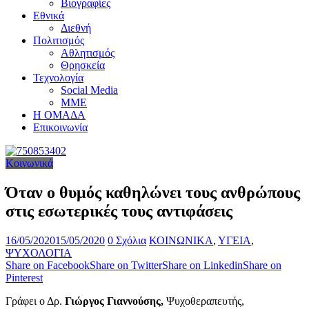
Βιογραφίες
Εθνικά
Διεθνή
Πολιτισμός
Αθλητισμός
Θρησκεία
Τεχνολογία
Social Media
ΜΜΕ
Η ΟΜΑΔΑ
Επικοινωνία
Κοινωνικά
Όταν ο θυμός καθηλώνει τους ανθρώπους
στις εσωτερικές τους αντιφάσεις
16/05/2020
15/05/2020
0 Σχόλια
ΚΟΙΝΩΝΙΚΑ
,
ΥΓΕΙΑ
,
ΨΥΧΟΛΟΓΙΑ
Share on Facebook
Share on Twitter
Share on Linkedin
Share on
Pinterest
Γράφει ο Δρ.
Γιώργος Γιαννούσης,
Ψυχοθεραπευτής,