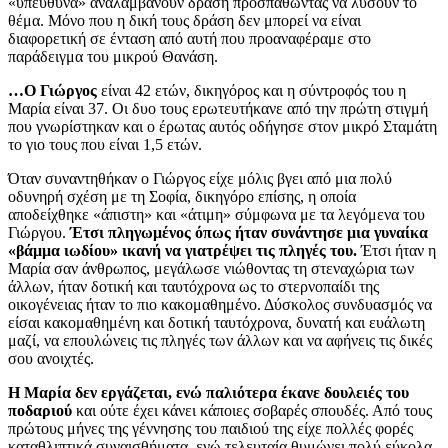
«υπεύθυνα» αναλαμβάνουν δράση προσπαθώντας να λύσουν το
θέμα. Μόνο που η δική τους δράση δεν μπορεί να είναι
διαφορετική σε ένταση από αυτή που προαναφέραμε στο
παράδειγμα του μικρού Θανάση.
…Ο Γιώργος
είναι 42 ετών, δικηγόρος και η σύντροφός του η
Μαρία είναι 37. Οι δυο τους ερωτευτήκανε από την πρώτη στιγμή
που γνωρίστηκαν και ο έρωτας αυτός οδήγησε στον μικρό Σταμάτη
το γιο τους που είναι 1,5 ετών.
Όταν συναντηθήκαν ο Γιώργος είχε μόλις βγει από μια πολύ
οδυνηρή σχέση με τη Σοφία, δικηγόρο επίσης, η οποία
αποδείχθηκε «άπιστη» και «άτιμη» σύμφωνα με τα λεγόμενα του
Γιώργου.
Έτσι πληγωμένος όπως ήταν συνάντησε μια γυναίκα
«βάμμα ιωδίου» ικανή να γιατρέψει τις πληγές του.
Έτσι ήταν η
Μαρία σαν άνθρωπος, μεγάλωσε νιώθοντας τη στεναχώρια των
άλλων, ήταν δοτική και ταυτόχρονα ως το στερνοπαίδι της
οικογένειας ήταν το πιο κακομαθημένο. Δύσκολος συνδυασμός να
είσαι κακομαθημένη και δοτική ταυτόχρονα, δυνατή και ευάλωτη
μαζί, να επουλώνεις τις πληγές των άλλων και να αφήνεις τις δικές
σου ανοιχτές.
Η Μαρία δεν εργάζεται, ενώ παλιότερα έκανε δουλειές του
ποδαριού
και ούτε έχει κάνει κάποιες σοβαρές σπουδές. Από τους
πρώτους μήνες της γέννησης του παιδιού της είχε πολλές φορές
καταθλιπτικά συναισθήματα, ενώ τελευταία θυμώνει πολύ εύκολα