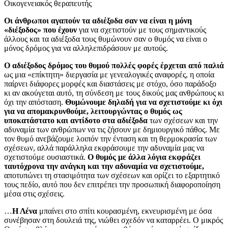
Οικογενειακός θεραπευτής
Οι άνθρωποι αγαπούν τα αδιέξοδα σαν να είναι η μόνη
«διέξοδος» που έχουν
για να σχετιστούν με τους σημαντικούς
άλλους και τα αδιέξοδα τους θυμώνουν σαν ο θυμός να είναι ο
μόνος δρόμος για να αλληλεπιδράσουν με αυτούς.
Ο αδιέξοδος δρόμος του θυμού πολλές φορές έρχεται από παλιά
ως μια «επίκτητη» διεργασία με γενεαλογικές αναφορές, η οποία
παίρνει διάφορες μορφές και διαστάσεις με στόχο, όσο παράδοξο
κι αν ακούγεται αυτό, τη σύνδεση με τους δικούς μας ανθρώπους κι
όχι την απόσταση.
Θυμώνουμε δηλαδή για να σχετιστούμε κι όχι
για να απομακρυνθούμε, λειτουργώντας ο θυμός ως
υποκατάστατο και αντίδοτο στα αδιέξοδα
των σχέσεων και την
αδυναμία των ανθρώπων να τις ζήσουν με δημιουργικό πάθος. Με
τον θυμό ανεβάζουμε λοιπόν την ένταση και τη θερμοκρασία των
σχέσεων, αλλά παράλληλα εκφράσουμε την αδυναμία μας να
σχετιστούμε ουσιαστικά.
Ο θυμός με άλλα λόγια εκφράζει
ταυτόχρονα την ανάγκη και την αδυναμία να σχετιστούμε,
αποτυπώνει τη στασιμότητα των σχέσεων και ορίζει το εξαρτητικό
τους πεδίο, αυτό που δεν επιτρέπει την προσωπική διαφοροποίηση
μέσα στις σχέσεις.
…
Η Λένα
μπαίνει στο σπίτι κουρασμένη, εκνευρισμένη με όσα
συνέβησαν στη δουλειά της, νιώθει σχεδόν να καταρρέει. Ο μικρός