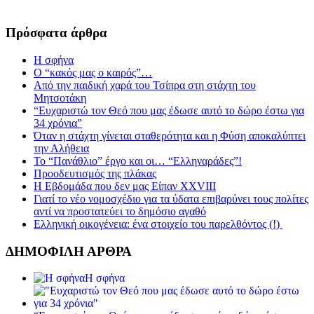
Πρόσφατα άρθρα
Η σφήνα
Ο “κακός μας ο καιρός”…
Από την παιδική χαρά του Τσίπρα στη στάχτη του
Μητσοτάκη
“Ευχαριστώ τον Θεό που μας έδωσε αυτό το δώρο έστω για
34 χρόνια”
Όταν η στάχτη γίνεται σταθερότητα και η Φύση αποκαλύπτει
την Αλήθεια
Το “Πανάθλιο” έργο και οι… “Ελληναράδες”!
Προοδευτισμός της πλάκας
Η Εβδομάδα που δεν μας Είπαν XXVIII
Γιατί το νέο νομοσχέδιο για τα ύδατα επιβαρύνει τους πολίτες
αντί να προστατεύει το δημόσιο αγαθό
Ελληνική οικογένεια: ένα στοιχείο του παρελθόντος (!)
ΔΗΜΟΦΙΛΗ ΑΡΘΡΑ
Η σφήνα