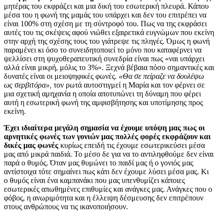
μητέρας του εκφράζει και μια δική του εσωτερική πλευρά. Κάπου
μέσα του η φωνή της μαμάς του υπάρχει και δεν του επιτρέπει να
είναι 100% στη σχέση με τη σύντροφό του. Πως να της εκφράσει
αυτές του τις σκέψεις αφού νιώθει εξαιρετικά ευγνώμων που εκείνη
στην αρχή της σχέσης τους του γιάτρεψε τις πληγές. Όμως η φωνή
παραμένει κι όσο το συνειδητοποιεί το μόνο που καταφέρνει να
ψελλίσει στη ψυχοθεραπευτική συνεδρία είναι πως «ναι υπάρχει
αλλά είναι μικρή, μόλις το 3%». Ξεχνά βέβαια πόσο σημαντικές και
δυνατές είναι οι μειοψηφικές φωνές.
«Θα σε πείραζε να δουλέψω
ως σερβιτόρα»
,
τον ρωτά αυτοστιγμεί η Μαρία και τον φέρνει σε
μια σχετική αμηχανία η οποία αποτυπώνει τη δύναμη που φέρει
αυτή η εσωτερική φωνή της αμφισβήτησης και υποτίμησης προς
εκείνη.
Έχει ιδιαίτερα μεγάλη σημασία να έχουμε υπόψη μας πως οι
αρνητικές φωνές των γονιών μας πολλές φορές εκφράζουν και
δικές μας φωνές
κυρίως επειδή τις έχουμε εσωτερικεύσει μέσα
μας από μικρά παιδιά. Το μέσο δε για να το αντιληφθούμε δεν είναι
παρά ο θυμός. Όταν μας θυμώνει το παιδί μας ή ο γονιός μας
αντίστοιχα τότε σημαίνει πως κάτι δεν έχουμε λύσει μέσα μας. Κι
ο θυμός είναι ένα καμπανάκι που μας υπενθυμίζει κάποιες
εσωτερικές απωθημένες επιθυμίες και ανάγκες μας. Ανάγκες που ο
φόβος, η ανωριμότητα και η έλλειψη δέσμευσης δεν επιτρέπουν
στους ανθρώπους να τις ικανοποιήσουν.