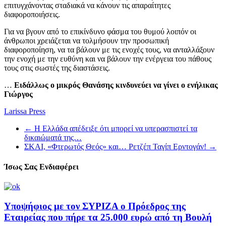
επιτυγχάνοντας σταδιακά να κάνουν τις απαραίτητες
διαφοροποιήσεις.
Για να βγουν από το επικίνδυνο φάσμα του θυμού λοιπόν οι
άνθρωποι χρειάζεται να τολμήσουν την προσωπική
διαφοροποίηση, να τα βάλουν με τις ενοχές τους, να ανταλλάξουν
την ενοχή με την ευθύνη και να βάλουν την ενέργεια του πάθους
τους στις σωστές της διαστάσεις.
…
Ειδάλλως ο μικρός Θανάσης κινδυνεύει να γίνει ο ενήλικας
Γιώργος
Larissa Press
←
Η Ελλάδα απέδειξε ότι μπορεί να υπερασπιστεί τα
δικαιώματά της…
ΣΚΑΙ, «Φτερωτός Θεός» και… Ρετζέπ Ταγίπ Ερντογάν!
→
Ίσως Σας Ενδιαφέρει
Υποψήφιος με τον ΣΥΡΙΖΑ ο Πρόεδρος της
Εταιρείας που πήρε τα 25.000 ευρώ από τη Βουλή