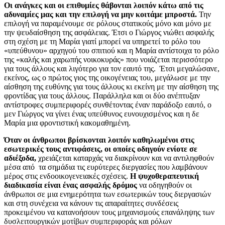
Οι ανάγκες και οι επιθυμίες θάβονται λοιπόν κάτω από τις
αδυναμίες μας και την επιλογή να μην κοιτάμε μπροστά.
Την
επιλογή να παραμένουμε σε ρόλους στατικούς μόνο και μόνο με
την ψευδαίσθηση της ασφάλειας.
Έτσι ο Γιώργος νιώθει ασφαλής
στη σχέση με τη Μαρία γιατί μπορεί να υπηρετεί το ρόλο του
«υπεύθυνου» αρχηγού του σπιτιού και η Μαρία αντίστοιχα το ρόλο
της «καλής και χαρωπής νοικοκυράς» που νοιάζεται περισσότερο
για τους άλλους και λιγότερο για τον εαυτό της.
Έτσι μεγαλώσανε,
εκείνος, ως ο πρώτος γιος της οικογένειας του, μεγάλωσε με την
αίσθηση της ευθύνης για τους άλλους κι εκείνη με την αίσθηση της
φροντίδας για τους άλλους. Παράλληλα και οι δύο ανέπτυξαν
αντίστροφες συμπεριφορές συνθέτοντας έναν παράδοξο εαυτό, ο
μεν Γιώργος να γίνει ένας υπεύθυνος ευνουχισμένος και η δε
Μαρία μια φροντιστική κακομαθημένη.
Όταν οι άνθρωποι βρίσκονται λοιπόν καθηλωμένοι στις
εσωτερικές τους αντιφάσεις, οι οποίες οδηγούν ενίοτε σε
αδιέξοδα,
χρειάζεται καταρχάς να διακρίνουν και να αντιληφθούν
μέσα από τα σημάδια τις ευρύτερες διεργασίες που λαμβάνουν
μέρος στις ενδοοικογενειακές σχέσεις.
Η ψυχοθεραπευτική
διαδικασία είναι ένας ασφαλής δρόμος
να οδηγηθούν οι
άνθρωποι σε μια ενημερότητα των εσωτερικών τους διεργασιών
και στη συνέχεια να κάνουν τις απαραίτητες συνδέσεις
προκειμένου να κατανοήσουν τους μηχανισμούς επανάληψης των
δυσλειτουργικών μοτίβων συμπεριφοράς και ρόλων