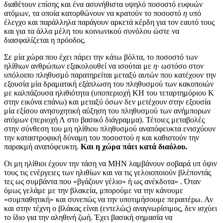
διαθέτουν επίσης και ένα ασυνήθιστα υψηλό ποσοστό ευφυών
ατόμων, τα οποία κατορθώνουν να κρατούν το ποσοστό
η
υπό
έλεγχο και παράλληλα παράγουν αρκετά κέρδη για τον εαυτό τους
και για τα άλλα μέλη του κοινωνικού συνόλου ώστε να
διασφαλίζεται η πρόοδος.
Σε μία χώρα που έχει πάρει την κάτω βόλτα, το ποσοστό των
ηλίθιων ανθρώπων εξακολουθεί να ισούται με
η·
ωστόσο στον
υπόλοιπο πληθυσμό παρατηρείται μεταξύ αυτών που κατέχουν την
εξουσία μία δραματική εξάπλωση του πληθυσμού των κακοποιών
με καλπάζουσα ηλιθιότητα (υποπεριοχή ΚΗ του τεταρτημόριου Κ
στην εικόνα επάνω) και μεταξύ όσων δεν μετέχουν στην εξουσία
μία εξίσου ανησυχητική αύξηση του πληθυσμού των ανήμπορων
ατόμων (περιοχή Λ στο βασικό διάγραμμα). Τέτοιες μεταβολές
στην σύνθεση του μη ηλίθιου πληθυσμού αναπόφευκτα ενισχύουν
την καταστροφική δύναμη του ποσοστού
η
και καθιστούν την
παρακμή αναπόφευκτη.
Και η χώρα πάει κατά διαόλου.
Οι μη ηλίθιοι έχουν την τάση να ΜΗΝ λαμβάνουν σοβαρά υπ όψιν
τους τις ενέργειες των ηλιθίων και να τις γελοιοποιούν βλέποντάς
τες ως συμβάντα που «βγάζουν γέλιο» ή ως ανέκδοτα» . Όταν
όμως γελάμε με την βλακεία, μπορούμε να την κάνουμε
«συμπαθητική» και συνεπώς να την υποτιμήσουμε περαιτέρω. Αν
και στην τέχνη ο βλάκας είναι (εντελώς) αναγνωρίσιμος, δεν ισχύει
το ίδιο για την αληθινή ζωή. Έχει βασική σημασία να