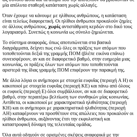
μία απόλυτα σταθερή κατάσταση χωρίς αλλαγές.
Όταν έχουμε να κάνουμε με ηλίθιους ανθρώπους, η κατάσταση
είναι τελείως διαφορετική. Οι ηλίθιοι άνθρωποι προκαλούν ζημίες
σε άλλους ανθρώπους,
χωρίς
αντιστάθμιση κερδών στο δικό τους
λογαριασμό. Συνεπώς η κοινωνία ως σύνολο ζημιώνεται.
Το σύστημα αναφοράς, όπως αποτυπώνεται στα βασικά
διαγράμματα, δείχνει πως ενώ όλες οι πράξεις των ατόμων που
τοποθετούνται δεξιά της γραμμής ΠΟΜ (βλέπε εικόνα επάνω)
συνεισφέρουν, αν και σε διαφορετικό βαθμό, στην ευημερία μιας
κοινωνίας, οι πράξεις όλων των ατόμων που τοποθετούνται
αριστερά της ίδιας γραμμής ΠΟΜ επιφέρουν την παρακμή της.
Με άλλα λόγια οι ανήμποροι με στοιχεία ευφυΐας (περιοχή A H) οι
κακοποιοί με στοιχεία ευφυΐας (περιοχή ΚΕ) και πάνω από όλους
οι ευφυείς (περιοχή Ε) όλοι συμβάλλουν, αν και σε διαφορετικό
βαθμό, στην περαιτέρω βελτίωση των συνθηκών μίας κοινωνίας.
Αντίθετα, οι κακοποιοί με χαρακτηριστικά ηλιθιότητας (περιοχή
ΚH) και οι ανήμποροι με χαρακτηριστικά ηλιθιότητας (περιοχή
ΑH) καταφέρνουν να προσθέτουν στις απώλειες που προκαλούν οι
ηλίθιοι άνθρωποι, αυξάνοντας έτσι την εκφυλιστική και
καταστροφική δύναμη της τελευταίας ομάδας.
Όλα αυτά οδηγούν σε ορισμένες σκέψεις αναφορικά με την