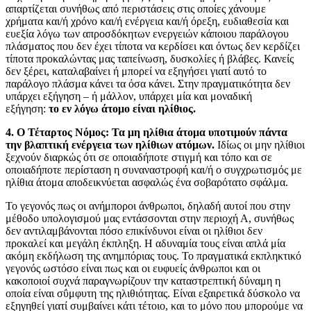
απαρτίζεται συνήθως από περιστάσεις στις οποίες χάνουμε
χρήματα και/ή χρόνο και/ή ενέργεια και/ή όρεξη, ευδιαθεσία και
ευεξία λόγω των απροσδόκητων ενεργειών κάποιου παράλογου
πλάσματος που δεν έχει τίποτα να κερδίσει και όντως δεν κερδίζει
τίποτα προκαλώντας μας ταπείνωση, δυσκολίες ή βλάβες. Κανείς
δεν ξέρει, καταλαβαίνει ή μπορεί να εξηγήσει γιατί αυτό το
παράλογο πλάσμα κάνει τα όσα κάνει. Στην πραγματικότητα δεν
υπάρχει εξήγηση – ή μάλλον, υπάρχει μία και μοναδική
εξήγηση:
το εν λόγω άτομο είναι ηλίθιος.
4. Ο Τέταρτος Νόμος: Τα μη ηλίθια άτομα υποτιμούν πάντα
την βλαπτική ενέργεια των ηλίθιων ατόμων.
Ιδίως οι μην ηλίθιοι
ξεχνούν διαρκώς ότι σε οποιαδήποτε στιγμή και τόπο και σε
οποιαδήποτε περίσταση η συναναστροφή και/ή ο συγχρωτισμός με
ηλίθια άτομα αποδεικνύεται ασφαλώς ένα σοβαρότατο σφάλμα.
Το γεγονός πως οι ανήμποροι άνθρωποι, δηλαδή αυτοί που στην
μέθοδο υπολογισμού μας εντάσσονται στην περιοχή Α, συνήθως
δεν αντιλαμβάνονται πόσο επικίνδυνοι είναι οι ηλίθιοι δεν
προκαλεί και μεγάλη έκπληξη. Η αδυναμία τους είναι απλά μία
ακόμη εκδήλωση της ανημπόριας τους. Το πραγματικά εκπληκτικό
γεγονός ωστόσο είναι πως και οι ευφυείς άνθρωποι και οι
κακοποιοί συχνά παραγνωρίζουν την καταστρεπτική δύναμη η
οποία είναι σΰμφυτη της ηλιθιότητας. Είναι εξαιρετικά δύσκολο να
εξηγηθεί γιατί συμβαίνει κάτι τέτοιο, και το μόνο που μπορούμε να