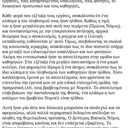
εργασίες, τους καταρτισμένους υπαλλήλους, τους φοιτητές, το
διοικητικό προσωπικό και τους καθηγητές.
Κάθε φορά που εξέταζα τους εργάτες, ανακάλυπτα ότι ένα
κλάσμα
η
του πληθυσμού τους ήταν ηλίθιοι. Καθώς η τιμή
του
η
ήταν μεγαλύτερη από αυτή που περίμενα (Πρώτος Νόμος),
και συντασσόμενος με την επικρατούσα αντίληψη, αρχικά
θεώρησα πως ο αποκλεισμός, η φτώχεια και η έλλειψη
εκπαίδευσης ευθύνονταν γι’ αυτό. Όμως, ανεβαίνοντας τα σκαλιά
της κοινωνικής ιεραρχίας, ανακάλυψα πως το ίδιο ποσοστό υπήρχε
και μεταξύ των ειδικευμένων υπαλλήλων και των φοιτητών.
Ακόμη πιο εντυπωσιακά ήταν τα αποτελέσματα στην ομάδα των
καθηγητών. Είτε εξέταζα ένα μεγάλο πανεπιστήμιο ή ένα μικρό
κολέγιο, ένα φημισμένο ίδρυμα ή ένα άσημο, ανακάλυπτα πως το
ίδιο κλάσμα
η
του πληθυσμού των καθηγητών ήταν ηλίθιοι. Τόσο
κατάπληκτος έμεινα με τα αποτελέσματα, που φρόντισα να
επεκτείνω την έρευνά μου σε μία ειδικά επιλεγμένη ομάδα, την
πραγματική ελίτ, τους βραβευμένους με Νομπέλ. Το αποτέλεσμα
επιβεβαίωσε την παντοδυναμία της Φύσης: ένα κλάσμα
η
των
κατόχων του βραβείου Νομπέλ είναι ηλίθιοι.
Αυτή ήταν μία ιδέα που δύσκολα μπορούσα να αποδεχτώ και να
αφομοιώσω, αλλά πολλά πειραματικά δεδομένα απέδειξαν το
αληθές της θεμελιώδους πρότασης. Ο Δεύτερος Βασικός Νόμος
είναι απαράβατος κανόνας και δεν επιδέχεται εξαιρέσεις. Το