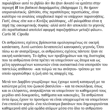
παραλάβουν αυτό το βιβλίο δεν θα ήταν δυνατό να εμπίπτει στην
περιοχή
Η
του βασικού διαγράμματος (διάγραμμα 1), θα ήμουν
υπεραναλυτικός. Ωστόσο, στις περισσότερες περιπτώσεις, είναι
καλύτερο να αναλύεις υπερβολικά παρά να υπάρχουν παρανοήσεις.
Γιατί, όπως είπε και ο Κινέζος φιλόσοφος, «Η φιλομάθεια είναι η
πηγή της οικουμενικής σοφίας· αλλά αυτό δεν αποκλείει το γεγονός
ότι περιστασιακά αποτελεί αφορμή παρεξηγήσεων μεταξύ φίλων».
Carlo M. Cipolla
Οι ανθρώπινες σχέσεις βρίσκονται ομολογουμένως σε οικτρή
κατάσταση. Αυτό ωστόσο δεναποτελεί καινοφανές γεγονός. Όσο
πίσω κι αν ανατρέξουμε, οι ανθρώπινες σχέσεις πάντοτε ήταν σε
οικτρή κατάσταση. Το άχθος των προβλημάτων και της δυστυχίας
που τα ανθρώπινα όντα πρέπει να υπομείνουν ως άτομα και ως
μέλη οργανωμένων κοινωνιών είναι ουσιαστικά ένα υποπροϊόν του
παντελώς απίθανου -και τολμώ να πω ανόητου- τρόπου με τον
οποίο οργανώθηκε η ζωή από τις απαρχές της.
Μετά τον Δαρβίνο γνωρίζουμε πως έχουμε κοινή καταγωγή με τα
κατώτερα μέλη του ζωικού βασιλείου – και τα σκουλήκια, όπως
και οι ελέφαντες, αναγκάζονται να υπομείνουν το καθημερινό τους
μερίδιο από δοκιμασίες, παθήματα και κακουχίες. Τα ανθρώπινα
όντα όμως έχουν το προνόμιο να είναι υποχρεωμένα να υπομείνουν
ένα επιπλέον φορτίο -ένα πλεόνασμα βασάνων που δημιουργούνται
καθημερινά από μία ομάδα ατόμων μέσα στο ίδιο το ανθρώπινο