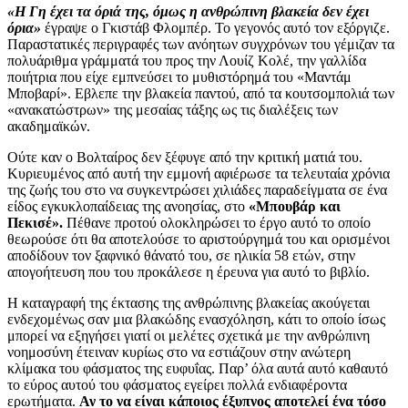
«Η Γη έχει τα όριά της, όμως η ανθρώπινη βλακεία δεν έχει
όρια»
έγραψε ο Γκιστάβ Φλομπέρ. Το γεγονός αυτό τον εξόργιζε.
Παραστατικές περιγραφές των ανόητων συγχρόνων του γέμιζαν τα
πολυάριθμα γράμματά του προς την Λουίζ Κολέ, την γαλλίδα
ποιήτρια που είχε εμπνεύσει το μυθιστόρημά του «Μαντάμ
Μποβαρί». Εβλεπε την βλακεία παντού, από τα κουτσομπολιά των
«ανακατώστρων» της μεσαίας τάξης ως τις διαλέξεις των
ακαδημαϊκών.
Ούτε καν ο Βολταίρος δεν ξέφυγε από την κριτική ματιά του.
Κυριευμένος από αυτή την εμμονή αφιέρωσε τα τελευταία χρόνια
της ζωής του στο να συγκεντρώσει χιλιάδες παραδείγματα σε ένα
είδος εγκυκλοπαίδειας της ανοησίας, στο
«Μπουβάρ και
Πεκισέ».
Πέθανε προτού ολοκληρώσει το έργο αυτό το οποίο
θεωρούσε ότι θα αποτελούσε το αριστούργημά του και ορισμένοι
αποδίδουν τον ξαφνικό θάνατό του, σε ηλικία 58 ετών, στην
απογοήτευση που του προκάλεσε η έρευνα για αυτό το βιβλίο.
Η καταγραφή της έκτασης της ανθρώπινης βλακείας ακούγεται
ενδεχομένως σαν μια βλακώδης ενασχόληση, κάτι το οποίο ίσως
μπορεί να εξηγήσει γιατί οι μελέτες σχετικά με την ανθρώπινη
νοημοσύνη έτειναν κυρίως στο να εστιάζουν στην ανώτερη
κλίμακα του φάσματος της ευφυΐας. Παρ’ όλα αυτά αυτό καθαυτό
το εύρος αυτού του φάσματος εγείρει πολλά ενδιαφέροντα
ερωτήματα.
Αν το να είναι κάποιος έξυπνος αποτελεί ένα τόσο