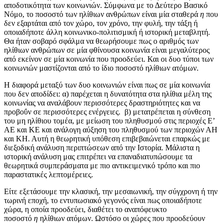
αποδοτικότητα των κοινωνιών. Σύμφωνα με το Δεύτερο Βασικό
Νόμο, το ποσοστό των ηλίθιων ανθρώπων είναι μία σταθερά
η
που
δεν εξαρτάται από τον χώρο, τον χρόνο, την φυλή, την τάξη ή
οποιαδήποτε άλλη κοινωνικο-πολιτισμική ή ιστορική μεταβλητή.
Θα ήταν σοβαρό σφάλμα να θεωρήσουμε πως ο αριθμός των
ηλίθιων ανθρώπων σε μία φθίνουσα κοινωνία είναι μεγαλύτερος
από εκείνον σε μία κοινωνία που προοδεύει. Και οι δυο τύποι των
κοινωνιών μαστίζονται από το ίδιο ποσοστό ηλίθιων ατόμων.
Η διαφορά μεταξύ των δυο κοινωνιών είναι πως σε μία κοινωνία
που δεν αποδίδει: α) παρέχεται η δυνατότητα στα ηλίθια μέλη της
κοινωνίας να αναλάβουν περισσότερες δραστηριότητες και να
προβοΰν σε περισσότερες ενέργειες. β) μετατρέπεται η σύνθεση
του μη ηλίθιου τομέα, με μείωση του πληθυσμού στις περιοχές Ε’
ΑΕ και ΚΕ και ανάλογη αύξηση του πληθυσμού των περιοχών ΑΗ
και ΚΗ. Αυτή η θεωρητική υπόθεση επιβεβαιώνεται επαρκώς με
διεξοδική ανάλυση περιπτώσεων από την Ιστορία. Μάλιστα η
ιστορική ανάλυση μας επιτρέπει να επαναδιατυπώσουμε τα
θεωρητικά συμπεράσματα με πιο αντικειμενικό τρόπο και πιο
παραστατικές λεπτομέρειες.
Είτε εξετάσουμε την κλασική, την μεσαιωνική, την σύγχρονη ή την
τωρινή εποχή, το εντυπωσιακό γεγονός είναι πως οποιαδήποτε
χώρα, η οποία προοδεύει, διαθέτει το αναπόφευκτο
ποσοστό
η
ηλίθιων ατόμων. Ωστόσο οι χώρες που προοδεύουν