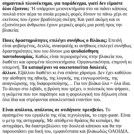
σημαντικό πλεονέκτημα, για παράδειγμα, γιατί δεν είμαστε
όλοι έξυπνοι;
‘Η υπάρχουν μειονεκτήματα στο να πιάνει κάποιος
πουλιά στον αέρα τα οποία μερικές φορές δίνουν το πάνω χέρι σε
εκείνους που έχουν βραδύτερη σκέψη; Και γιατί ακόμη και οι
εξυπνότεροι άνθρωποι έχουν μερικές φορές μια ροπή προς την
βλακεία;
Ποιες δραστηριότητες επιλέγει συνήθως ο Βλάκας;
Επειδή
είναι φοβισμένος, δειλός, ανασφαλής κι ανήθικος επιλεγεί συνήθως
δραστηριότητες που του δίνουν μια
ψευδαίσθηση
παντοδυναμίας.
Καθώς είναι περιορισμένος στην βλακεία του,
διαθέτει και ορισμένα πλεονεκτήματα. Οργανωτικότητα, επιμονή κι
υπομονή.
Τα καταφέρνει να οικειοποιείται δουλειές
άλλων.
Εξάλλου διαθέτει κι ένα σπάνιο χάρισμα. Δεν έχει καθόλου
την αίσθηση της ηθικής, της λογικής, της ευγνωμοσύνης, της
αναγνώρισης, της διαφοροποίησης… Για τον βλάκα όλα = όλα ίδια.
Το άλογο στο λιβάδι, η βρύση που τρέχει, ο πολιτικός που ψήφισε,
η γκόμενα που τον παράτησε και η φορολογική του δήλωση είναι
όλα ίδια και στρέφονται αποκλειστικά εναντίον του.
Είναι απόλυτα, απόλυτος σε οτιδήποτε πρεσβεύει.
Το
αγαπημένο του εργαλείο της νέας τεχνολογίας, το copy-paste. Είναι
ο μετρ της αντιγραφής. Με απύθμενο θράσος θα κοπιάρει, θα
αντιγράψει, θα διαστρεβλώσει την δουλειά κάποιου και θα την
παρουσιάσει για δική του, εμφανέστατα και βλακωδώς ΟΛΟΙΔΙΑ.