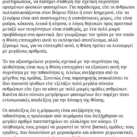
μυστηριώδους, να διατηρεί σταθερή την σχετική συχνότητα
ορισμένων φυσικών φαινομένων. Για παράδειγμα, είτε οι άνθρωποι
πολλαπλασιάζονται στον Βόρειο Πόλο ή στον Ισημερινό, είτε τα
ζευγάρια είναι από αναπτυγμένες ή υπανάπτυκτες χώρες, είτε είναι
μαύρα, κόκκινα, λευκά ή κίτρινα, ο λόγος θηλυκών προς αρσενικά
μεταξύ των νεογέννητων είναι σταθερός, με ένα πολύ μικρό
προβάδισμα στα αρσενικά. Δεν γνωρίζουμε τον τρόπο με τον οποίο
η Φύση επιτυγχάνει αυτό το εκπληκτικό αποτέλεσμα, αλλά
ξέρουμε πως, για να επιτευχθεί αυτό, η Φύση πρέπει να λειτουργεί
με μεγάλους αριθμούς.
Το πιο αξιοσημείωτο γεγονός σχετικά με την συχνότητα της
ηλιθιότητας είναι πως η Φύση επιτυγχάνει να εξισώσει αυτή την
συχνότητα με την πιθανότητα η, τελείως ανεξάρτητα από το
μέγεθος της ομάδας. Συνεπώς ένας παρατηρητής ανακαλύπτει το
ίδιο ποσοστό ηλιθίων είτε εξετάζει πολύ μεγάλα σύνολα
ανθρώπων είτε έχει να κάνει με πολύ μικρές ομάδες ανθρώπων.
Κανένα άλλο σύνολο μετρήσιμων φαινομένων δεν παρέχει τόσο
εντυπωσιακές αποδείξεις για την δύναμη της Φύσης.
Οι αποδείξεις ότι η μόρφωση είναι ανεξάρτητη της
πιθανότητας
η
προέκυψαν από πειράματα που διεξήχθησαν σε
μεγάλο αριθμό πανεπιστημίων σε ολόκληρο τον κόσμο. Ο
πληθυσμός τους μπορεί να χωριστεί σε πέντε βασικές ομάδες: τους
εργάτες, που δουλεύουν με μεροκάματο και κάνουν χειρωνακτικές