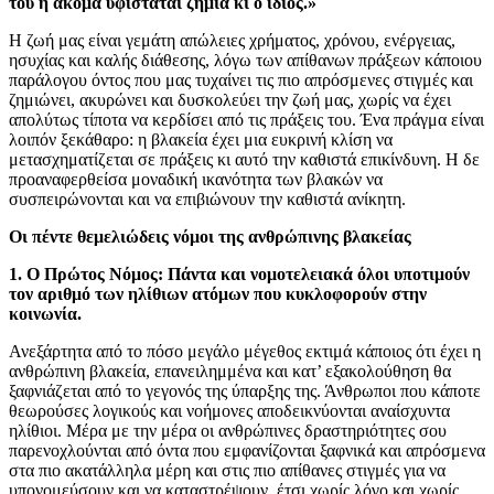
του ή ακόμα υφίσταται ζημιά κι ο ίδιος.»
Η ζωή μας είναι γεμάτη απώλειες χρήματος, χρόνου, ενέργειας,
ησυχίας και καλής διάθεσης, λόγω των απίθανων πράξεων κάποιου
παράλογου όντος που μας τυχαίνει τις πιο απρόσμενες στιγμές και
ζημιώνει, ακυρώνει και δυσκολεύει την ζωή μας, χωρίς να έχει
απολύτως τίποτα να κερδίσει από τις πράξεις του. Ένα πράγμα είναι
λοιπόν ξεκάθαρο: η βλακεία έχει μια ευκρινή κλίση να
μετασχηματίζεται σε πράξεις κι αυτό την καθιστά επικίνδυνη. Η δε
προαναφερθείσα μοναδική ικανότητα των βλακών να
συσπειρώνονται και να επιβιώνουν την καθιστά ανίκητη.
Οι πέντε θεμελιώδεις νόμοι της ανθρώπινης βλακείας
1. Ο Πρώτος Νόμος: Πάντα και νομοτελειακά όλοι υποτιμούν
τον αριθμό των ηλίθιων ατόμων που κυκλοφορούν στην
κοινωνία.
Ανεξάρτητα από το πόσο μεγάλο μέγεθος εκτιμά κάποιος ότι έχει η
ανθρώπινη βλακεία, επανειλημμένα και κατ’ εξακολούθηση θα
ξαφνιάζεται από το γεγονός της ύπαρξης της. Άνθρωποι που κάποτε
θεωρούσες λογικούς και νοήμονες αποδεικνύονται αναίσχυντα
ηλίθιοι. Μέρα με την μέρα οι ανθρώπινες δραστηριότητες σου
παρενοχλούνται από όντα που εμφανίζονται ξαφνικά και απρόσμενα
στα πιο ακατάλληλα μέρη και στις πιο απίθανες στιγμές για να
υπονομεύσουν και να καταστρέψουν, έτσι χωρίς λόγο και χωρίς