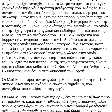
στην οποία είχε συνταχθεί, με αποτέλεσμα να αρνείται για μεγάλο
χρονικό διάστημα κάθε πρόταση μετάφρασής του. Μόλις το 1988
συναίνεσε στην ιδέα της έκδοσής του στα ιταλικά, ως μέρος μιας
συλλογής με τον τίτλο Allegro ma non troppo, η οποία περιείχε και
το δοκίμιο «Πιπέρι, Κρασί (και Μαλλί) ως Κινητήριοι Μοχλοί της
Κοινωνικής και Οικονομικής Ανάπτυξης τον Μεσαίωνα», το οποίο
επίσης είχε γραφτεί στα αγγλικά και εκδόθηκε ιδιωτικά από τους
Mad Millers τα Χριστούγεννα του 1973. To «Allegro ma non
troppo» έγινε ανάρπαστο τόσο στην Ιταλία όσο και σε όλες τις
χώρες στις οποίες κυκλοφόρησε μεταφρασμένο. Ωστόσο, κατά
ειρωνεία της τύχης, την οποία ο συγγραφέας αυτών των νόμων θα
εκτιμούσε, δεν είχε εκδοθεί ποτέ στην γλώσσα στην οποία
γράφτηκε. Ετσι, σχεδόν ένα τέταρτο του αιώνα μετά την έκδοση
του «Allegro ma non troppo», αυτή, στην πραγματικότητα, είναι η
πρώτη έκδοση που καθιστά το «Οι Βασικοί Νόμοι της Ανθρώπινης
Ηλιθιότητας» διαθέσιμο στην αυθεντική του μορφή.
Οι Mad Millers προς τον αναγνώστη: Η ιδιωτική έκδοση του 1976
συνοδευόταν από το ακόλουθο εκδοτικό σημείωμα, που
συντάχθηκε από τον ίδιο το συγγραφέα:
Οι Mad Millers τύπωσαν έναν περιορισμένο αριθμό αντιτύπων αυτού
του βιβλίου, το οποίο
δεν
απευθύνεται σε χαζούς ανθρώπους, αλλά
σε όσους αναγκάζονται να συνδιαλεχθούν περιστασιακά με τέτοιους
ανθρώπους. Αν πρόσθετα πως κανένας από όσους πρόκειται να