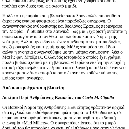
πολύ εύκολα συνήθως, από που τις έχει αντιγράψει και σου τις
πουλάει σαν δικές του, ως σωστό μιμίδι.
Η ιδέα ότι η ευφυΐα και η βλακεία αποτελούν απλώς τα αντίθετα
άκρα ενός ενιαίου φάσματος είναι παραδόξως σύγχρονη. Ο
αναγεννησιακός ανθρωπιστής και θεολόγος Ερασμος περιέγραφε
την Μωρία – ή Stultitia στα λατινικά – ως μια ξεχωριστή οντότητα η
οποία καταγόταν από τον Θεό του πλούτου και την Νύμφη της
νεότητας. Άλλοι την είδαν ως έναν συνδυασμό της ματαιοδοξίας,
της ξεροκεφαλιάς και της μίμησης. Μόλις στα μέσα του 18ου
αιώνα η ανοησία συγχωνεύθηκε με την μέτρια νοημοσύνη, λέει ο
Ματέις φαν Μπόξσελ, Ολλανδός ιστορικός ο οποίος έχει γράψει
πολλά βιβλία σχετικά με τη βλακεία. «Περίπου εκείνη την εποχή η
αστική τάξη ανήλθε στην εξουσία και η λογική αποτέλεσε έναν νέο
κανόνα με τον Διαφωτισμό κι αυτό έκανε τον καθένα κύριο της
μοίρας του». αναφέρει.
Από που προέρχεται η βλακεία;
Δοκίμιο Περί Ανθρώπινης Βλακείας του
Carlo M. Cipolla
Οι Βασικοί Νόμοι της Ανθρώπινης Ηλιθιότητας γράφτηκαν αρχικά
στα αγγλικά και εκδόθηκαν για πρώτη φορά το 1976 ιδιωτικά, σε
περιορισμένο αριθμό αντίτυπων, με την ασυνήθιστη εκδοτική
επωνυμία «Mad Millers». Ο συγγραφέας πίστευε ότι το μικρό
δοκίμιό του θα μπορούσε να εκτιμηθεί πλήρως μόνο στην γλώσσα