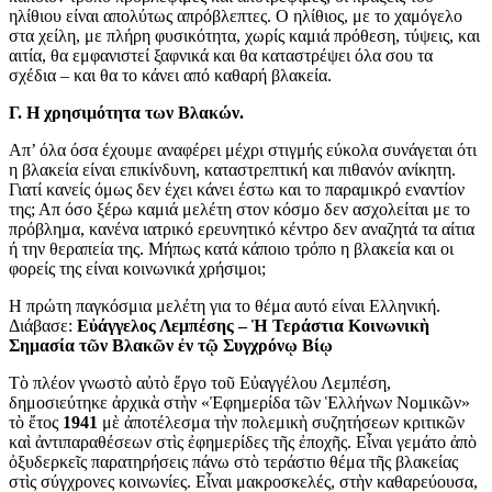
ηλίθιου είναι απολύτως απρόβλεπτες. Ο ηλίθιος, με το χαμόγελο
στα χείλη, με πλήρη φυσικότητα, χωρίς καμιά πρόθεση, τύψεις, και
αιτία, θα εμφανιστεί ξαφνικά και θα καταστρέψει όλα σου τα
σχέδια – και θα το κάνει από καθαρή βλακεία.
Γ. Η χρησιμότητα των Βλακών.
Απ’ όλα όσα έχουμε αναφέρει μέχρι στιγμής εύκολα συνάγεται ότι
η βλακεία είναι επικίνδυνη, καταστρεπτική και πιθανόν ανίκητη.
Γιατί κανείς όμως δεν έχει κάνει έστω και το παραμικρό εναντίον
της; Απ όσο ξέρω καμιά μελέτη στον κόσμο δεν ασχολείται με το
πρόβλημα, κανένα ιατρικό ερευνητικό κέντρο δεν αναζητά τα αίτια
ή την θεραπεία της. Μήπως κατά κάποιο τρόπο η βλακεία και οι
φορείς της είναι κοινωνικά χρήσιμοι;
Η πρώτη παγκόσμια μελέτη για το θέμα αυτό είναι Ελληνική.
Διάβασε:
Εὐάγγελος Λεμπέσης – Ἡ Τεράστια Κοινωνικὴ
Σημασία τῶν Βλακῶν ἐν τῷ Συγχρόνῳ Βίῳ
Τὸ πλέον γνωστὸ αὐτὸ ἔργο τοῦ Εὐαγγέλου Λεμπέση,
δημοσιεύτηκε ἀρχικὰ στὴν «Ἐφημερίδα τῶν Ἑλλήνων Νομικῶν»
τὸ ἔτος
1941
μὲ ἀποτέλεσμα τὴν πολεμικὴ συζητήσεων κριτικῶν
καὶ ἀντιπαραθέσεων στὶς ἐφημερίδες τῆς ἐποχῆς. Εἶναι γεμάτο ἀπὸ
ὀξυδερκεῖς παρατηρήσεις πάνω στὸ τεράστιο θέμα τῆς βλακείας
στὶς σύγχρονες κοινωνίες. Εἶναι μακροσκελές, στὴν καθαρεύουσα,