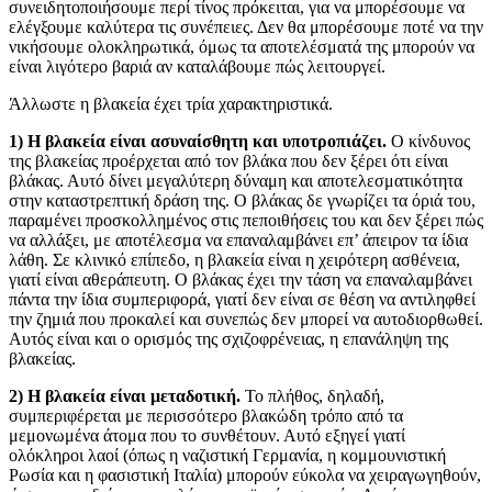
συνειδητοποιήσουμε περί τίνος πρόκειται, για να μπορέσουμε να
ελέγξουμε καλύτερα τις συνέπειες. Δεν θα μπορέσουμε ποτέ να την
νικήσουμε ολοκληρωτικά, όμως τα αποτελέσματά της μπορούν να
είναι λιγότερο βαριά αν καταλάβουμε πώς λειτουργεί.
Άλλωστε η βλακεία έχει τρία χαρακτηριστικά.
1) Η βλακεία είναι ασυναίσθητη και υποτροπιάζει.
Ο κίνδυνος
της βλακείας προέρχεται από τον βλάκα που δεν ξέρει ότι είναι
βλάκας. Αυτό δίνει μεγαλύτερη δύναμη και αποτελεσματικότητα
στην καταστρεπτική δράση της. Ο βλάκας δε γνωρίζει τα όριά του,
παραμένει προσκολλημένος στις πεποιθήσεις του και δεν ξέρει πώς
να αλλάξει, με αποτέλεσμα να επαναλαμβάνει επ’ άπειρον τα ίδια
λάθη. Σε κλινικό επίπεδο, η βλακεία είναι η χειρότερη ασθένεια,
γιατί είναι αθεράπευτη. Ο βλάκας έχει την τάση να επαναλαμβάνει
πάντα την ίδια συμπεριφορά, γιατί δεν είναι σε θέση να αντιληφθεί
την ζημιά που προκαλεί και συνεπώς δεν μπορεί να αυτοδιορθωθεί.
Αυτός είναι και ο ορισμός της σχιζοφρένειας, η επανάληψη της
βλακείας.
2) Η βλακεία είναι μεταδοτική.
Το πλήθος, δηλαδή,
συμπεριφέρεται με περισσότερο βλακώδη τρόπο από τα
μεμονωμένα άτομα που το συνθέτουν. Αυτό εξηγεί γιατί
ολόκληροι λαοί (όπως η ναζιστική Γερμανία, η κομμουνιστική
Ρωσία και η φασιστική Ιταλία) μπορούν εύκολα να χειραγωγηθούν,