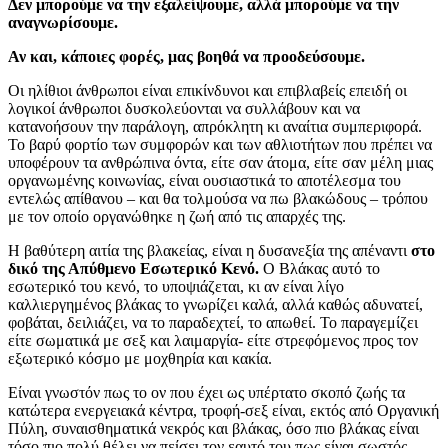
Δεν μπορούμε να την εξαλείψουμε, αλλά μπορούμε να την
αναγνωρίσουμε.
Αν και, κάποιες φορές, μας βοηθά να προοδεύσουμε.
Οι ηλίθιοι άνθρωποι είναι επικίνδυνοι και επιβλαβείς επειδή οι
λογικοί άνθρωποι δυσκολεύονται να συλλάβουν και να
κατανοήσουν την παράλογη, απρόκλητη κι αναίτια συμπεριφορά.
Το βαρύ φορτίο των συμφορών και των αθλιοτήτων που πρέπει να
υποφέρουν τα ανθρώπινα όντα, είτε σαν άτομα, είτε σαν μέλη μιας
οργανωμένης κοινωνίας, είναι ουσιαστικά το αποτέλεσμα του
εντελώς απίθανου – και θα τολμούσα να πω βλακώδους – τρόπου
με τον οποίο οργανώθηκε η ζωή από τις απαρχές της.
Η βαθύτερη αιτία της βλακείας, είναι η δυσανεξία της απέναντι
στο
δικό της Απύθμενο Εσωτερικό Κενό.
Ο Βλάκας αυτό το
εσωτερικό του κενό, το υποψιάζεται, κι αν είναι λίγο
καλλιεργημένος βλάκας το γνωρίζει καλά, αλλά καθώς αδυνατεί,
φοβάται, δειλιάζει, να το παραδεχτεί, το απωθεί. Το παραγεμίζει
είτε σωματικά με σεξ και λαιμαργία- είτε στρεφόμενος προς τον
εξωτερικό κόσμο με μοχθηρία και κακία.
Είναι γνωστόν πως το ον που έχει ως υπέρτατο σκοπό ζωής τα
κατώτερα ενεργειακά κέντρα, τροφή-σεξ είναι, εκτός από Οργανική
Πύλη, συναισθηματικά νεκρός και βλάκας, όσο πιο βλάκας είναι
τόσο πιο πολύ θέλει να πείσει τον εαυτό του πως είναι σωστός