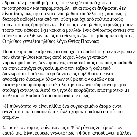
εδραιωμένη πεποίθησή μου, που ενισχύεται από χρόνια
παρατηρήσεων και πειραματισμών, είναι πως
οι άνθρωποι δεν
είναι ίσοι,
πως ορισμένοι είναι ηλίθιοι και άλλοι όχι, και πως η
διαφορά καθορίζεται από την φύση και όχι από πολιτισμικούς
συσχετισμούς ή παράγοντες. Κάποιος είναι ηλίθιος ακριβώς με τον
τρόπο που κάποιος έχει κόκκινα μαλλιά· ένας άνθρωπος ανήκει στο
σύνολο των ηλιθίων, όπως ο καθένας ανήκει σε μία ομάδα αίματος.
Ο ηλίθιος γεννιέται ηλίθιος λόγω Θείας Πρόνοιας.
Παρότι είμαι πεπεισμένος ότι υπάρχει το ποσοστό
η
των ανθρώπων
που είναι ηλίθιοι και πως αυτό ισχύει λόγω γενετικών
χαρακτηριστικών, δεν είμαι ένας αντιδραστικός ο οποίος προσπαθεί
να επανεισαγάγει συγκαλυμμένα τον ταξικό ή φυλετικό
διαχωρισμό. Πιστεύω ακράδαντα πως η ηλιθιότητα είναι
αναφαίρετο δικαίωμα όλων των ανθρώπινων ομάδων και
κατανέμεται ομοιόμορφα σε όλη την κοινωνία σύμφωνα με μία
σταθερή αναλογία. Αυτό το γεγονός εκφράζεται επιστημονικά με
το Δεύτερο Βασικό Νόμο που αναφέρει πως:
«Η πιθανότητα να είναι ηλίθιο ένα συγκεκριμένο άτομο είναι
ανεξάρτητη από οποιοδήποτε άλλο χαρακτηριστικό αυτού του
ατόμου».
Σε αυτό τον τομέα, φαίνεται πως η Φύση όντως ξεπέρασε τον
εαυτό της. Είναι ευρέως γνωστό πως η Φύση κατορθώνει, μάλλον