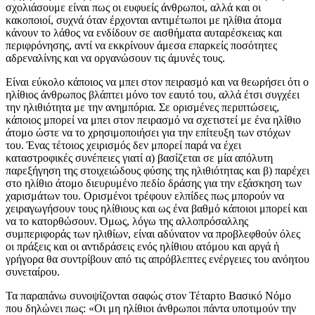
σχολιάσουμε είναι πως οι ευφυείς άνθρωποι, αλλά και οι
κακοποιοί, συχνά όταν έρχονται αντιμέτωποι με ηλίθια άτομα
κάνουν το λάθος να ενδίδουν σε αισθήματα αυταρέσκειας και
περιφρόνησης, αντί να εκκρίνουν άμεσα επαρκείς ποσότητες
αδρεναλίνης και να οργανώσουν τις άμυνές τους.
Είναι εύκολο κάποιος να μπει στον πειρασμό και να θεωρήσει ότι ο
ηλίθιος άνθρωπος βλάπτει μόνο τον εαυτό του, αλλά έτσι συγχέει
την ηλιθιότητα με την ανημπόρια. Σε ορισμένες περιπτώσεις,
κάποιος μπορεί να μπει στον πειρασμό να σχετιστεί με ένα ηλίθιο
άτομο ώστε να το χρησιμοποιήσει για την επίτευξη των στόχων
του. Ένας τέτοιος χειρισμός δεν μπορεί παρά να έχει
καταστροφικές συνέπειες γιατί α) βασίζεται σε μία απόλυτη
παρεξήγηση της στοιχειώδους φύσης της ηλιθιότητας και β) παρέχει
στο ηλίθιο άτομο διευρυμένο πεδίο δράσης για την εξάσκηση των
χαρισμάτων του. Ορισμένοι τρέφουν ελπίδες πως μπορούν να
χειραγωγήσουν τους ηλίθιους και ως ένα βαθμό κάποιοι μπορεί και
να το κατορθώσουν. Όμως, λόγω της αλλοπρόσαλλης
συμπεριφοράς των ηλιθίων, είναι αδύνατον να προβλεφθούν όλες
οι πράξεις και οι αντιδράσεις ενός ηλίθιου ατόμου και αργά ή
γρήγορα θα συντρίβουν από τις απρόβλεπτες ενέργειες του ανόητου
συνεταίρου.
Τα παραπάνω συνοψίζονται σαφώς στον Τέταρτο Βασικό Νόμο
που δηλώνει πως: «Οι μη ηλίθιοι άνθρωποι πάντα υποτιμούν την