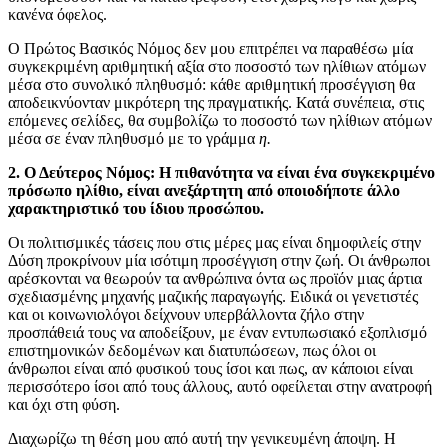
κανένα όφελος.
Ο Πρώτος Βασικός Νόμος δεν μου επιτρέπει να παραθέσω μία
συγκεκριμένη αριθμητική αξία στο ποσοστό των ηλίθιων ατόμων
μέσα στο συνολικό πληθυσμό: κάθε αριθμητική προσέγγιση θα
αποδεικνύονταν μικρότερη της πραγματικής. Κατά συνέπεια, στις
επόμενες σελίδες, θα συμβολίζω το ποσοστό των ηλίθιων ατόμων
μέσα σε έναν πληθυσμό με το γράμμα
η.
2. Ο Δεύτερος Νόμος: Η πιθανότητα να είναι ένα συγκεκριμένο
πρόσωπο ηλίθιο, είναι ανεξάρτητη από οποιοδήποτε άλλο
χαρακτηριστικό του ίδιου προσώπου.
Οι πολιτισμικές τάσεις που στις μέρες μας είναι δημοφιλείς στην
Δύση προκρίνουν μία ισότιμη προσέγγιση στην ζωή. Οι άνθρωποι
αρέσκονται να θεωρούν τα ανθρώπινα όντα ως προϊόν μιας άρτια
σχεδιασμένης μηχανής μαζικής παραγωγής. Ειδικά οι γενετιστές
και οι κοινωνιολόγοι δείχνουν υπερβάλλοντα ζήλο στην
προσπάθειά τους να αποδείξουν, με έναν εντυπωσιακό εξοπλισμό
επιστημονικών δεδομένων και διατυπώσεων, πως όλοι οι
άνθρωποι είναι από φυσικού τους ίσοι και πως, αν κάποιοι είναι
περισσότερο ίσοι από τους άλλους, αυτό οφείλεται στην ανατροφή
και όχι στη φύση.
Διαχωρίζω τη θέση μου από αυτή την γενικευμένη άποψη. Η