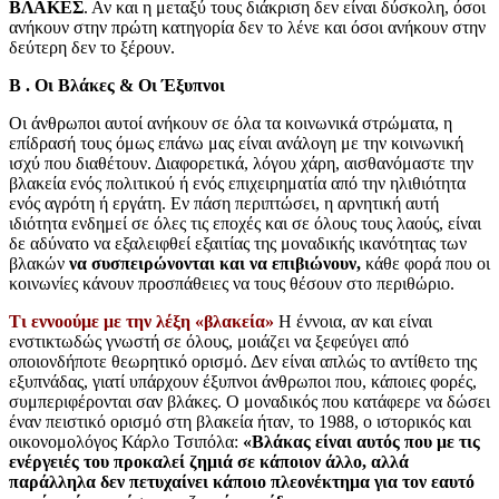
ΒΛΑΚΕΣ
. Αν και η μεταξύ τους διάκριση δεν είναι δύσκολη, όσοι
ανήκουν στην πρώτη κατηγορία δεν το λένε και όσοι ανήκουν στην
δεύτερη δεν το ξέρουν.
Β . Οι Βλάκες & Οι Έξυπνοι
Οι άνθρωποι αυτοί ανήκουν σε όλα τα κοινωνικά στρώματα, η
επίδρασή τους όμως επάνω μας είναι ανάλογη με την κοινωνική
ισχύ που διαθέτουν. Διαφορετικά, λόγου χάρη, αισθανόμαστε την
βλακεία ενός πολιτικού ή ενός επιχειρηματία από την ηλιθιότητα
ενός αγρότη ή εργάτη. Εν πάση περιπτώσει, η αρνητική αυτή
ιδιότητα ενδημεί σε όλες τις εποχές και σε όλους τους λαούς, είναι
δε αδύνατο να εξαλειφθεί εξαιτίας της μοναδικής ικανότητας των
βλακών
να συσπειρώνονται και να επιβιώνουν,
κάθε φορά που οι
κοινωνίες κάνουν προσπάθειες να τους θέσουν στο περιθώριο.
Τι εννοούμε με την λέξη «βλακεία»
Η έννοια, αν και είναι
ενστικτωδώς γνωστή σε όλους, μοιάζει να ξεφεύγει από
οποιονδήποτε θεωρητικό ορισμό. Δεν είναι απλώς το αντίθετο της
εξυπνάδας, γιατί υπάρχουν έξυπνοι άνθρωποι που, κάποιες φορές,
συμπεριφέρονται σαν βλάκες. Ο μοναδικός που κατάφερε να δώσει
έναν πειστικό ορισμό στη βλακεία ήταν, το 1988, ο ιστορικός και
οικονομολόγος Κάρλο Τσιπόλα:
«Βλάκας είναι αυτός που με τις
ενέργειές του προκαλεί ζημιά σε κάποιον άλλο, αλλά
παράλληλα δεν πετυχαίνει κάποιο πλεονέκτημα για τον εαυτό