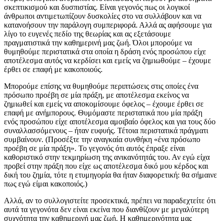
σκεπτικισμού και δυσπιστίας. Είναι γεγονός πως οι λογικοί
άνθρωποι αντιμετωπίζουν δυσκολίες στο να συλλάβουν και να
κατανοήσουν την παράλογη συμπεριφορά. Αλλά ας αφήσουμε για
λίγο το ευγενές πεδίο της θεωρίας και ας εξετάσουμε
πραγματιστικά την καθημερινή μας ζωή. Όλοι μπορούμε να
θυμηθούμε περιστατικά στα οποία η δράση ενός προσώπου είχε
αποτέλεσμα αυτός να κερδίσει και εμείς να ζημιωθούμε – έχουμε
έρθει σε επαφή με κακοποιούς.
Μπορούμε επίσης να θυμηθούμε περιπτώσεις στις οποίες ένα
πρόσωπο προέβη σε μία πράξη, με αποτέλεσμα εκείνος να
ζημιωθεί και εμείς να αποκομίσουμε όφελος – έχουμε έρθει σε
επαφή με ανήμπορους. Θυμόμαστε περιστατικά που μία πράξη
ενός προσώπου είχε αποτέλεσμα αμοιβαίο όφελος και για τους δύο
συναλλασσόμενους – ήταν ευφυής. Τέτοια περιστατικά πράγματι
συμβαίνουν. (Προσέξτε την αναγκαία συνθήκη «ένα πρόσωπο
προέβη σε μία πράξη». Το γεγονός ότι αυτός έπραξε είναι
καθοριστικό στην τεκμηρίωση της ανικανότητάς του. Αν εγώ είχα
προβεί στην πράξη που είχε ως αποτέλεσμα δικό μου κέρδος και
δική του ζημία, τότε η ετυμηγορία θα ήταν διαφορετική: θα σήμαινε
πως εγώ είμαι κακοποιός.)
Αλλά, αν το συλλογιστείτε προσεκτικά, πρέπει να παραδεχτείτε ότι
αυτά τα γεγονότα δεν είναι εκείνα που διανθίζουν με μεγαλύτερη
συχνότητα την καθημερινή μας ζωή. Η καθημερινότητα μας