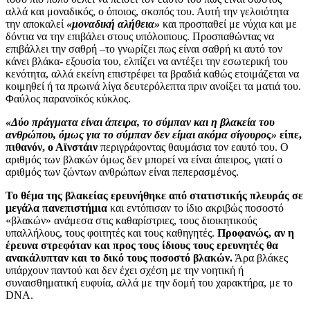
αλλά και μοναδικός, ο όποιος, σκοπός του. Αυτή την γελοιότητα
την αποκαλεί
«μοναδική αλήθεια»
και προσπαθεί με νύχια και με
δόντια να την επιβάλει στους υπόλοιπους. Προσπαθώντας να
επιβάλλει την σαθρή –το γνωρίζει πως είναι σαθρή κι αυτό τον
κάνει βλάκα- εξουσία του, ελπίζει να αντέξει την εσωτερική του
κενότητα, αλλά εκείνη επιστρέφει τα βραδιά καθώς ετοιμάζεται να
κοιμηθεί ή τα πρωινά λίγα δευτερόλεπτα πριν ανοίξει τα ματιά του.
Φαύλος παρανοϊκός κύκλος.
«Δύο πράγματα είναι άπειρα, το σύμπαν και η βλακεία του
ανθρώπου, όμως για το σύμπαν δεν είμαι ακόμα σίγουρος»
είπε,
πιθανόν, ο Αϊνστάιν
περιγράφοντας θαυμάσια τον εαυτό του. Ο
αριθμός των βλακών όμως δεν μπορεί να είναι άπειρος, γιατί ο
αριθμός των ζώντων ανθρώπων είναι πεπερασμένος.
Το θέμα της βλακείας ερευνήθηκε από στατιστικής πλευράς σε
μεγάλα πανεπιστήμια
και εντόπισαν το ίδιο ακριβώς ποσοστό
«βλακών» ανάμεσα στις καθαρίστριες, τους διοικητικούς
υπαλλήλους, τους φοιτητές και τους καθηγητές.
Προφανώς, αν η
έρευνα στρεφόταν και προς τους ίδιους τους ερευνητές θα
ανακάλυπταν και το δικό τους ποσοστό βλακών.
Άρα βλάκες
υπάρχουν παντού και δεν έχει σχέση με την νοητική ή
συναισθηματική ευφυία, αλλά με την δομή του χαρακτήρα, με το
DNA.