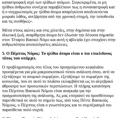
καταστροφική ισχύ των ηλίθιων ατόμων. Συγκεκριμένα, οι μη
ηλίθιοι άνθρωποι συνέχεια παραβλέπουν πως η συναναστροφή και/
ή ο συγχρωτισμός με ηλίθια άτομα απαρέγκλιτα αποδεικνύεται
μοιραίο λάθος, ανεξάρτητα από την χρονική στιγμή, την τοποθεσία
και τις συνθήκες».
Μέσα στους αιώνες και στις χιλιετίες, στην δημόσια και στην
ιδιωτική ζωή, αναρίθμητα άτομα δεν έδωσαν την δέουσα σημασία
στον Τέταρτο Βασικό Νόμο και αυτή η αβλεψία έχει στοιχίσει στην
ανθρωπότητα ανυπολόγιστες απώλειες.
5. Ο Πέμπτος Νόμος: Το ηλίθιο άτομο είναι ο πιο επικίνδυνος
τύπος που υπάρχει.
Ο προβληματισμός στο τέλος του προηγούμενου κεφαλαίου
προσφέρεται για μία μακροσκοπικού τύπου ανάλυση όπου, αντί να
εξετάζουμε το ατομικό συμφέρον, εξετάζουμε το συμφέρον της
κοινωνίας, που σε αυτό το πλαίσιο εκλαμβάνεται ως το αλγεβρικό
άθροισμα των προσωπικών περιπτώσεων. Η πλήρης κατανόηση
του Πέμπτου Βασικού Νόμου είναι αναγκαία για την
πραγματοποίηση της ανάλυσης. Ας μας επιτραπεί να προσθέσουμε
παρενθετικά σε αυτό το σημείο πως, από τους Πέντε Βασικούς
Νόμους, ο Πέμπτος είναι ο γνωστότερος και το συμπέρασμά του
παρατίθεται πολύ συχνά.