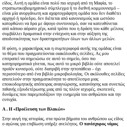
είδος. Αυτή η ομάδα είναι πολύ πιο ισχυρή από τη Μαφία, το
στρατιωτικοβιομηχανικό σύμπλεγμα ή το διεθνή κομμουνισμό –
είναι μία ανοργάνωτη και αχαρτογράφητη ομάδα που δεν διαθέτει
αρχηγό ή πρόεδρο, δεν διέπεται από κανονισμούς και ωστόσο
κατορθώνει να δρα με άψογο συντονισμό, σαν να κατευθύνεται
από κάποιο αόρατο χέρι, κατά τρόπο που η δράση του κάθε μέλους
συμβάλλει δραματικά στην ενίσχυση και στην αύξηση της
αποδοτικότητας των δραστηριοτήτων όλων των άλλων μελών.
Η φύση, ο χαρακτήρας και η συμπεριφορά αυτής της ομάδας είναι
το θέμα που πραγματεύονται οιακόλουθες σελίδες. Ας μου
επιτραπεί να σημειώσω σε αυτό το σημείο, όσο πιο
κατηγορηματικά γίνεται, πως αυτό το μικρό βιβλίο ούτε αποτελεί
προϊόν κυνισμού, ούτε διατριβή στην ηττοπάθεια – όχι
περισσότερο από ένα βιβλίο μικροβιολογίας. Οι ακόλουθες σελίδες
αποτελούν στην πραγματικότητα το αποτέλεσμα μιας
εποικοδομητικής απόπειρας αναγνώρισης, κατανόησης και συνεπώς
πιθανής εξουδετέρωσης μιας από τις πλέον ισχυρές, σκοτεινές
δυνάμεις που παρεμποδίζουν την ευημερία του ανθρώπου και την
ευτυχία.
Α . Η «Προέλευση των Βλακών»
Στην αυγή της ιστορίας, στα πρώτα βήματα του ανθρώπου ως είδος
ο αγώνας για επιβίωση υπήρξε ανελέητος.
Ο πανίσχυρος νόμος