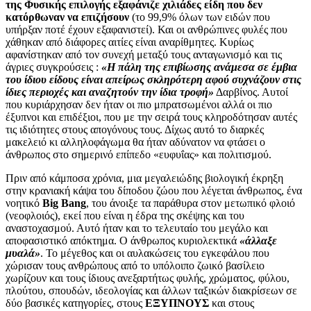
της Φυσικής επιλογής εξαφάνιζε χιλιάδες είδη που δεν
κατόρθωναν να επιζήσουν
(το 99,9% όλων των ειδών που
υπήρξαν ποτέ έχουν εξαφανιστεί). Και οι ανθρώπινες φυλές που
χάθηκαν από διάφορες αιτίες είναι αναρίθμητες. Κυρίως
αφανίστηκαν από τον συνεχή μεταξύ τους ανταγωνισμό και τις
άγριες συγκρούσεις :
«Η πάλη της επιβίωσης ανάμεσα σε έμβια
του ίδιου είδους είναι απείρως σκληρότερη αφού συχνάζουν στις
ίδιες περιοχές και αναζητούν την ίδια τροφή»
Δαρβίνος. Αυτοί
που κυριάρχησαν δεν ήταν οι πιο μπρατσωμένοι αλλά οι πιο
έξυπνοι και επιδέξιοι, που με την σειρά τους κληροδότησαν αυτές
τις ιδιότητες στους απογόνους τους. Δίχως αυτό το διαρκές
μακελειό κι αλληλοφάγωμα θα ήταν αδύνατον να φτάσει ο
άνθρωπος στο σημερινό επίπεδο «ευφυΐας» και πολιτισμού.
Πριν από κάμποσα χρόνια, μια μεγαλειώδης βιολογική έκρηξη
στην κρανιακή κάψα του δίποδου ζώου που λέγεται άνθρωπος, ένα
νοητικό
Big Bang
, του άνοιξε τα παράθυρα στον μετωπικό φλοιό
(νεοφλοιός), εκεί που είναι η έδρα της σκέψης και του
αναστοχασμού. Αυτό ήταν και το τελευταίο του μεγάλο και
αποφασιστικό απόκτημα. Ο άνθρωπος κυριολεκτικά
«άλλαξε
μυαλά»
. Το μέγεθος και οι αυλακώσεις του εγκεφάλου που
χώρισαν τους ανθρώπους από το υπόλοιπο ζωικό βασίλειο
χωρίζουν και τους ίδιους ανεξαρτήτως φυλής, χρώματος, φύλου,
πλούτου, σπουδών, ιδεολογίας και άλλων ταξικών διακρίσεων σε
δύο βασικές κατηγορίες, στους
ΕΞΥΠΝΟΥΣ
και στους