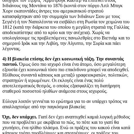
οδήγησε τον Τζορτζ Άρμστρογκ Κάστερ να επιτεθεί στους
Ινδιάνους της Μοντάνα το 1876 (κοντά στον πύργο Λιτλ Μπιγκ
Χορν εκατοντάδες άντρες του αμερικανικού στρατού
κατασφάχτηκαν από την συμμαχία των Ινδιάνων Σιου με τους
Σεγιέν) ή τον Ναπολέοντα να εισβάλει στη Ρωσία τον χειμώνα του
1812 (κατά την διάρκεια του οποίου η μεγάλη στρατιά της Γαλλίας
αποδεκατίστηκε από το κρύο και την ανέχεια). Χωρίς να
υπολογίσουμε τις προβλεπόμενες πανωλεθρίες στο Βιετνάμ και το
σημερινό Ιράκ και την Λιβύη, την Αίγυπτο, την Συρία και πάει
λέγοντας.
4) Η βλακεία επίσης δεν έχει κοινωνική τάξη. Την συναντάς
παντού.
Όμως όσο πιο ισχυρό είναι ένα άτομο, όσο μεγαλύτερη
εξουσία έχει κοινωνικά τόσο πιο επικίνδυνο μπορεί να αποδειχθεί.
Ηλίθιους συναντά κάποιος και μεταξύ γραφειοκρατών, πολιτικών,
στρατηγών ή ιερωμένων. Οι εκλογές είναι ένας πολύ
αποτελεσματικός θεσμός, ο οποίος εξασφαλίζει τη διατήρηση
σταθερού ποσοστού ηλιθίων ανάμεσα στους ισχυρούς.
Εύλογα λοιπόν γεννιέται το ερώτημα για το αν υπάρχει τρόπος να
απαλλαχτούμε από την παγκόσμια βλακεία;
Όχι, δεν υπάρχει.
Γιατί δεν έχει αναπτυχθεί καμιά λογική μέθοδος
που να προβλέπει με ακρίβεια το πώς, το πότε και το γιατί θα
χτυπήσει, ένα ηλίθιο πλάσμα. Ενώ οι πράξεις του κακού είναι κατά
κάποιον τρόπο προβλέψιμες και αποτρέψιμες, οι πράξεις του