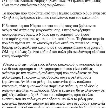
Ο Πέμπτος Βασικός Νόμος δηλώνει πως: «Ο ηλίθιος άνθρωπος
είναι το πιο επικίνδυνο είδος ανθρώπου».
Το πόρισμα που προκύπτει από τον Πέμπτο Βασικό Νόμο είναι ότι:
«Ο ηλίθιος άνθρωπος είναι πιο επικίνδυνος από τον κακοποιό».
Η διατύπωση του Νόμου και του πορίσματος του βρίσκονται
ακόμα ατό στάδιο της μικροανάλυσης. Όπως αναφέρθηκε
προηγουμένως όμως, ο Νόμος και το πόρισμά του έχουν
εκτεταμένες επιπτώσεις μακροσκοπικού τύπου. Το βασικό σημείο
που δεν πρέπει να μας διαφεύγει είναι αυτό: το αποτέλεσμα της
δράσης ενός απόλυτου κακοποιού (που παριστάνεται στη γραμμή
ΟΜ της εικόνας 2) είναι καθαρά και απλά μία αναδιανομή πλούτου
και/ή ευδαιμονίας.
Ύστερα από την πράξη ενός τέλειου κακοποιού, ο κακοποιός έχει
ένα θετικό πρόσημο στο λογαριασμό του που είναι ευθέως
ανάλογο με την αρνητική απόλυτη τιμή που προκάλεσε σε ένα
άλλο άτομο. Η κοινωνία, ως σύνολο, ούτε ωφελείται ούτε
ζημιώνεται. Αν όλα τα μέλη μίας κοινωνίας ήταν απόλυτοι
κακοποιοί, τότε η κοινωνία θα παρέμενε στάσιμη, αλλά δεν θα
υπήρχαν μεγάλες καταστροφές. Όλη η ενέργεια θα αναλωνόταν σε
μαζικές αναδιανομές πλούτου και ευδαιμονίας προς όφελος
εκείνων που θα επέλεγαν να δράσουν. Αν όλα τα μέλη μιας
κοινωνίας δρούσαν τακτικά με μία σειρά, τότε όχι μόνο η κοινωνία
ως σύνολο αλλά και τα άτομα που την αποτελούν θα βρίσκονταν σε