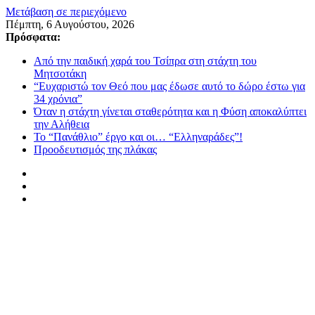
Μετάβαση σε περιεχόμενο
Πέμπτη, 6 Αυγούστου, 2026
Πρόσφατα:
Από την παιδική χαρά του Τσίπρα στη στάχτη του
Μητσοτάκη
“Ευχαριστώ τον Θεό που μας έδωσε αυτό το δώρο έστω για
34 χρόνια”
Όταν η στάχτη γίνεται σταθερότητα και η Φύση αποκαλύπτει
την Αλήθεια
Το “Πανάθλιο” έργο και οι… “Ελληναράδες”!
Προοδευτισμός της πλάκας