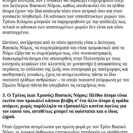
Κίνημα Ισότητας των Γυναικών θα παράσχει επιχειρήματα υπέρ
του Δεύτερου Βασικού Νόμου, καθώς αποδεικνύει ότι τα ηλίθια
άτομα έχουν την ίδια αναλογία τόσο στον αντρικό όσο και στον
γυναικείο πληθυσμό. Οι κάτοικοι των υπανάπτυκτων χωρών του
Τρίτου Κόσμου μπορούν να παρηγορηθούν με την απόδειξη πως
τελικά οι κάτοικοι των αναπτυγμένων χωρών δεν είναι και τόσο
αναπτυγμένοι.
Ωστόσο, ανεξάρτητα από το πόσο αρεστός είναι ο Δεύτερος
Βασικός Νόμος, τα συμπεράσματά του είναι τρομακτικά: από το
Νόμο εξάγεται το συμπέρασμα πως, είτε συναναστραφείς
διακεκριμένα άτομα είτε αποσυρθείς στην Πολυνησία με τους
κυνηγούς κεφαλών είτε κλειστείς σε μοναστήρι ή αποφασίσεις να
περάσεις το υπόλοιπο της ζωής σου συντροφιά με πανέμορφες και
αισθησιακές γυναίκες, έχεις να αντιμετωπίσεις πάντα το ίδιο
ποσοστό ηλίθιων ανθρώπων – το οποίο ποσοστό (σύμφωνα με τον
Πρώτο Νόμο) πάντα θα υπερβαίνει τις εκτιμήσεις σου.
3. Ο Τρίτος (και Χρυσός) Βασικός Νόμος: Ηλίθιο άτομο είναι
εκείνο που προκαλεί κάποια βλάβη σ’ ένα άλλο άτοµο ή οµάδα
ατόµων, χωρίς παράλληλα να εξασφαλίζει κανένα όφελος για
τον εαυτό του, αντιθέτως μπορεί να υφίσταται και ο ίδιος
ζημιά.
Όταν έρχονται αντιμέτωποι για πρώτη φορά με τον Τρίτο Βασικό
Νόμο, οι λογικοί άνθρωποι ενστικτωδώς αντιδρούν με αισθήματα