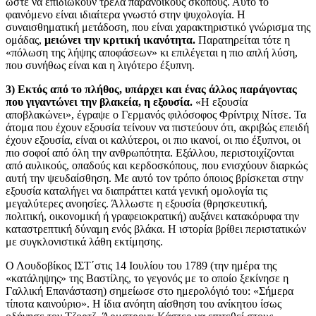
ώστε να επιδιώκουν τρελά παρανοϊκούς σκοπούς. Αυτό το
φαινόμενο είναι ιδιαίτερα γνωστό στην ψυχολογία. Η
συναισθηματική μετάδοση, που είναι χαρακτηριστικό γνώρισμα της
ομάδας,
μειώνει την κριτική ικανότητα.
Παρατηρείται τότε η
«πόλωση της λήψης αποφάσεων» κι επιλέγεται η πιο απλή λύση,
που συνήθως είναι και η λιγότερο έξυπνη.
3) Εκτός από το πλήθος, υπάρχει και ένας άλλος παράγοντας
που γιγαντώνει την βλακεία, η εξουσία.
«Η εξουσία
αποβλακώνει», έγραψε ο Γερμανός φιλόσοφος Φρίντριχ Νίτσε. Τα
άτομα που έχουν εξουσία τείνουν να πιστεύουν ότι, ακριβώς επειδή
έχουν εξουσία, είναι οι καλύτεροι, οι πιο ικανοί, οι πιο έξυπνοι, οι
πιο σοφοί από όλη την ανθρωπότητα. Εξάλλου, περιστοιχίζονται
από αυλικούς, οπαδούς και κερδοσκόπους, που ενισχύουν διαρκώς
αυτή την ψευδαίσθηση. Με αυτό τον τρόπο όποιος βρίσκεται στην
εξουσία καταλήγει να διαπράττει κατά γενική ομολογία τις
μεγαλύτερες ανοησίες. Άλλωστε η εξουσία (θρησκευτική,
πολιτική, οικονομική ή γραφειοκρατική) αυξάνει κατακόρυφα την
καταστρεπτική δύναμη ενός βλάκα. Η ιστορία βρίθει περιστατικών
με συγκλονιστικά λάθη εκτίμησης.
Ο Λουδοβίκος ΙΣΤ΄στις 14 Ιουλίου του 1789 (την ημέρα της
«κατάληψης» της Βαστίλης, το γεγονός με το οποίο ξεκίνησε η
Γαλλική Επανάσταση) σημείωσε στο ημερολόγιό του: «Σήμερα
τίποτα καινούριο». Η ίδια ανόητη αίσθηση του ανίκητου ίσως