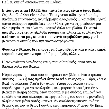
Πείθει, επειδή απευθύνεται σε βλάκες.
Επίσης ποτέ μα ΠΟΤΕ, δεν πιστεύει πως είναι ο ίδιος βλάξ.
Οχι, δα! Οι άλλοι είναι πάντα. Έτσι γίνεται αδίσταχτα θρασύς,
θανάσιμα επικίνδυνος, ανυπέρβλητα αλαζονικός …και πείθει, γιατί
πάντα υπάρχουν ομοϊδεάτες του βλάκες για να σχηματίσουν μια
πλειοψηφία. Αυτό είναι το μυστικό όπλο του βλάκα.
Γι’ αυτό
ακριβώς πρέπει να εξολοθρεύουμε την βλακεία, τουλάχιστον
από τον εαυτό μας κι από το κοντινό περιβάλλον μας,
γιατί
βλακοποιεί αυτούς που την συναναστρέφονται.
Φυσικά ο βλάκας δεν μπορεί να διανοηθεί ότι κάνει κάτι κακό,
καρπούμενος τον πνευματικό ή μη, μόχθο, άλλων.
Η ανικανότητα διανόησης και η απουσία ηθικής, είναι από τα
βασικά όπλα του βλάκα.
Κύριο χαρακτηριστικό που περιγράφει τον βλάκα είναι ο τρόπος
σκέψης …
«Ο ήλιος βγαίνει όταν λαλεί ο κόκορας.»
…άρα, λέει ο
βλάξ
«ο κόκορας βγάζει τον ήλιο»
. Υπάρχουν πολλά τέτοια
παραδείγματα για να αντιληφθείς πως μπροστά σου έχεις έναν
βλάκα εν πλήρη δράση, όταν προσπαθεί με σθένος, επιμονή και
εμπάθεια να σου πλασάρει τις εμφυτεύσεις του σαν την μοναδική
αλήθεια που μόνο αυτός κατέχει. Αν σκαλίσεις επιφανειακά τις
θεωρήσεις του -ο θείος Γούγλης είναι χρήσιμος σ’ αυτό- θα βρεις