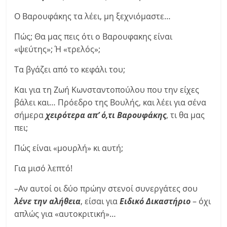
Ο Βαρουφάκης τα λέει, μη ξεχνιόμαστε…
Πώς; Θα μας πεις ότι ο Βαρουφακης είναι
«ψεύτης»; Ή «τρελός»;
Τα βγάζει από το κεφάλι του;
Και για τη Ζωή Κωνσταντοπούλου που την είχες
βάλει και… Πρόεδρο της Βουλής, και λέει για σένα
σήμερα
χειρότερα απ’ ό,τι Βαρουφάκης
, τι θα μας
πει;
Πώς είναι «μουρλή» κι αυτή;
Για μισό λεπτό!
–Αν αυτοί οι δύο πρώην στενοί συνεργάτες σου
λένε την αλήθεια
, είσαι για
Ειδικό Δικαστήριο
– όχι
απλώς για «αυτοκριτική»…