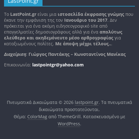
LastPoint.gr
To
LastPoint.gr
είναι μια
ιστοσελίδα έκφρασης γνώμης
που
έκανε την εμφάνιση της τον
Ιανουάριο του 2017
. Δεν
πρόκειται για ένα ακόμη ειδησεογραφικό site από
επαγγελματίες δημοσιογράφους αλλά για ένα
απολύτως
ελεύθερο και ακηδεμόνευτο μέσο αρθρογραφίας
για
καταξιωμένους πολίτες.
Με άποψη μέχρι τέλους..
.
Διαχείριση
:
Γιώργος Παντάκης – Κωνσταντίνος Μανίκας
Επικοινωνία:
lastpointgr@yahoo.com
Πνευματικά Δικαιώματα © 2026
lastpoint.gr
. Τα πνευματικά
δικαιώματα προστατεύονται.
Θέμα:
ColorMag
από ThemeGrill. Κατασκευασμένο με
WordPress
.