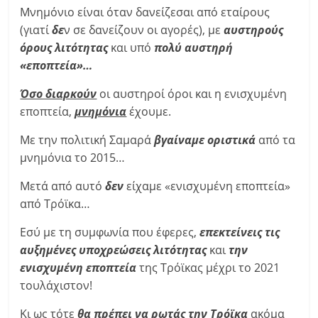
Μνημόνιο είναι όταν δανείζεσαι από εταίρους
(γιατί
δε
ν σε δανείζουν οι αγορές), με
αυστηρούς
όρους λιτότητας
και υπό
πολύ αυστηρή
«εποπτεία»…
Όσο διαρκούν
οι αυστηροί όροι και η ενισχυμένη
εποπτεία,
μνημόνια
έχουμε.
Με την πολιτική Σαμαρά
βγαίναμε οριστικά
από τα
μνημόνια το 2015…
Μετά από αυτό
δεν
είχαμε «ενισχυμένη εποπτεία»
από Τρόϊκα…
Εσύ με τη συμφωνία που έφερες,
επεκτείνεις τις
αυξημένες υποχρεώσεις λιτότητας
και
την
ενισχυμένη εποπτεία
της Τρόϊκας μέχρι το 2021
τουλάχιστον!
Κι ως τότε
θα πρέπει να ρωτάς την Τρόϊκα
ακόμα