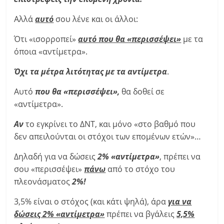
Αλλά
αυτό
σου λένε και οι άλλοι:
Ότι «ισορροπεί»
αυτό που θα «περισσέψει»
με τα
όποια «αντίμετρα».
Όχι τα μέτρα λιτότητας με τα αντίμετρα
.
Αυτό
που θα «περισσέψει»,
θα δοθεί σε
«αντίμετρα».
Αν
το εγκρίνει το ΔΝΤ, και μόνο «στο βαθμό που
δεν απειλούνται οι στόχοι των επομένων ετών»…
Δηλαδή για να δώσεις
2% «αντίμετρα»
, πρέπει να
σου «περισσέψει»
πάνω
από το στόχο του
πλεονάσματος
2%!
3,5% είναι ο στόχος (και κάτι ψηλά), άρα
για να
δώσεις 2% «αντίμετρα»
πρέπει να βγάλεις
5,5%