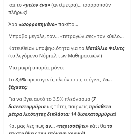
και το
«μείον ένα»
(αντίμετρα)… ισορροπούν
πλήρως!
Άρα
«ισορροπημένο»
πακέτο…
Μπράβο μεγάλε, τον… «τετραγώνισες» τον κύκλο…
Κατευθείαν υποψηφιότητα για το
Μετάλλιο Φιλντς
(το λεγόμενο Νόμπελ των Μαθηματικών!)
Μια μικρή απορία, μόνο:
Το
3,5%
πρωτογενές πλεόνασμα, τι έγινε;
Το…
ξέχασες;
Για να βγει αυτό το 3,5% πλεόνασμα (
7
δισεκατομμύρια
ως τότε), παίρνεις
πρόσθετα
μέτρα λιτότητας διπλάσια:
14 δισεκατομμύρια!
Και μας λες πως
αν… «περισσέψει»
κάτι θα
το
επιστρέψεις την επόμενη χρονιά!