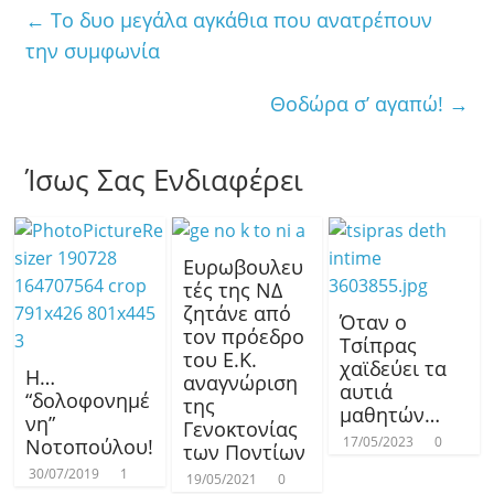
←
Το δυο μεγάλα αγκάθια που ανατρέπουν
την συμφωνία
Θοδώρα σ’ αγαπώ!
→
Ίσως Σας Ενδιαφέρει
Ευρωβουλευ
τές της ΝΔ
ζητάνε από
Όταν ο
τον πρόεδρο
Τσίπρας
του Ε.Κ.
χαϊδεύει τα
Η…
αναγνώριση
αυτιά
“δολοφονημέ
της
μαθητών…
νη”
Γενοκτονίας
17/05/2023
0
Νοτοπούλου!
των Ποντίων
30/07/2019
1
19/05/2021
0