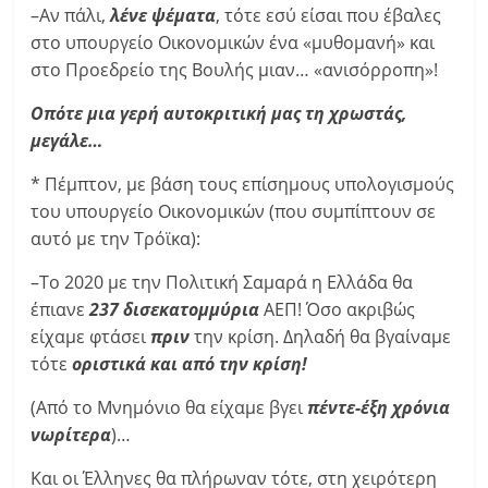
–Αν πάλι,
λένε ψέματα
, τότε εσύ είσαι που έβαλες
στο υπουργείο Οικονομικών ένα «μυθομανή» και
στο Προεδρείο της Βουλής μιαν… «ανισόρροπη»!
Οπότε μια γερή αυτοκριτική μας τη χρωστάς,
μεγάλε…
* Πέμπτον, με βάση τους επίσημους υπολογισμούς
του υπουργείο Οικονομικών (που συμπίπτουν σε
αυτό με την Τρόϊκα):
–Το 2020 με την Πολιτική Σαμαρά η Ελλάδα θα
έπιανε
237 δισεκατομμύρια
ΑΕΠ! Όσο ακριβώς
είχαμε φτάσει
πριν
την κρίση. Δηλαδή θα βγαίναμε
τότε
οριστικά και από την κρίση!
(Από το Μνημόνιο θα είχαμε βγει
πέντε-έξη χρόνια
νωρίτερα
)…
Και οι Έλληνες θα πλήρωναν τότε, στη χειρότερη