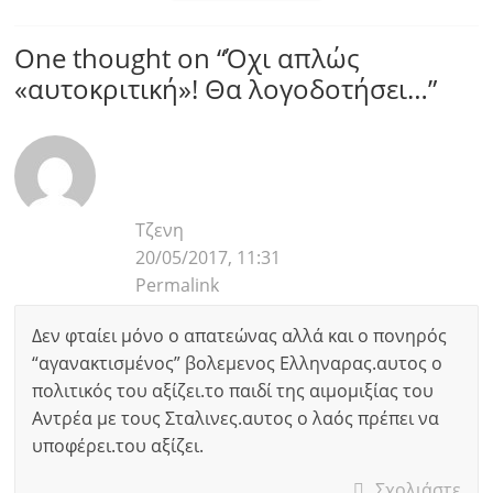
One thought on “
Όχι απλώς
«αυτοκριτική»! Θα λογοδοτήσει…
”
Τζενη
20/05/2017, 11:31
Permalink
Δεν φταίει μόνο ο απατεώνας αλλά και ο πονηρός
“αγανακτισμένος” βολεμενος Ελληναρας.αυτος ο
πολιτικός του αξίζει.το παιδί της αιμομιξίας του
Αντρέα με τους Σταλινες.αυτος ο λαός πρέπει να
υποφέρει.του αξίζει.
Σχολιάστε