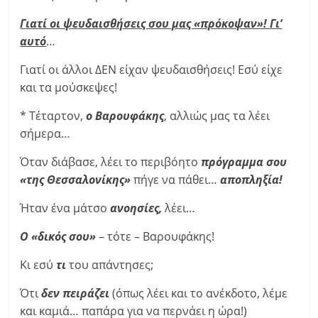
Γιατί οι ψευδαισθήσεις σου μας «πρόκοψαν»! Γι’
αυτό
…
Γιατί οι άλλοι ΔΕΝ είχαν ψευδαισθήσεις! Εσύ είχε
και τα μούσκεψες!
* Τέταρτον,
ο Βαρουφάκης
, αλλιώς μας τα λέει
σήμερα…
Όταν διάβασε, λέει το περιβόητο
πρόγραμμα σου
«της Θεσσαλονίκης»
πήγε να πάθει…
αποπληξία!
Ήταν ένα μάτσο
ανοησίες,
λέει…
Ο «δικός σου»
– τότε – Βαρουφάκης!
Κι εσύ
τι
του απάντησες;
Ότι
δεν πειράζει
(όπως λέει και το ανέκδοτο, λέμε
και καμιά… παπάρα για να περνάει η ώρα!)