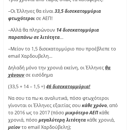
–Οι Έλληνες θα είναι
33,5 δισεκατομμύρια
φτωχότεροι
σε ΑΕΠ!
–Αλλά θα πληρώνουν
14 δισεκατομμύρια
παραπάνω σε λιτότητα
…
–Μείον το 1,5 δισεκατομμύριο που προέβλεπε το
email Χαρδουβελη…
Δηλαδή μόνο την χρονιά εκείνη, οι Έλληνες
θα
χάνουν
σε εισόδημα
(33,5 + 14 – 1,5 =)
46 δισεκατομμύρια!
Να σου τα πω κι αναλυτικά, πόσο φτωχότεροι
γίνονται οι Έλληνες εξαιτίας σου
κάθε χρόνο
, από
το 2016 ως το 2017 (πόσο
μικρότερο ΑΕΠ
κάθε
χρονιά, πόσο
μεγαλύτερη λιτότητα
κάθε χρονιά,
μείον
το email Χαρδούβελη);