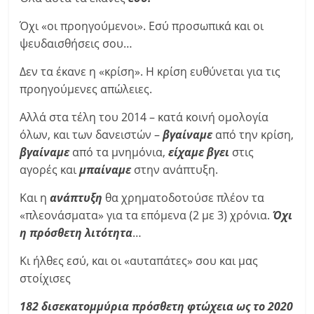
Όχι «οι προηγούμενοι». Εσύ προσωπικά και οι
ψευδαισθήσεις σου…
Δεν τα έκανε η «κρίση». Η κρίση ευθύνεται για τις
προηγούμενες απώλειες.
Αλλά στα τέλη του 2014 – κατά κοινή ομολογία
όλων, και των δανειστών –
βγαίναμε
από την κρίση,
βγαίναμε
από τα μνημόνια,
είχαμε βγει
στις
αγορές και
μπαίναμε
στην ανάπτυξη.
Και η
ανάπτυξη
θα χρηματοδοτούσε πλέον τα
«πλεονάσματα» για τα επόμενα (2 με 3) χρόνια.
Όχι
η πρόσθετη λιτότητα
…
Κι ήλθες εσύ, και οι «αυταπάτες» σου και μας
στοίχισες
182 δισεκατομμύρια πρόσθετη φτώχεια ως το 2020