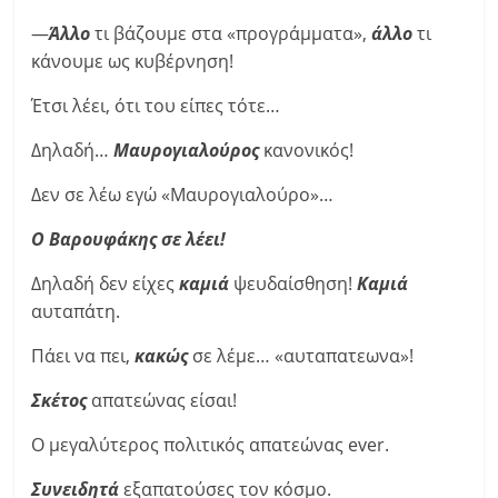
—
Άλλο
τι βάζουμε στα «προγράμματα»,
άλλο
τι
κάνουμε ως κυβέρνηση!
Έτσι λέει, ότι του είπες τότε…
Δηλαδή…
Μαυρογιαλούρος
κανονικός!
Δεν σε λέω εγώ «Μαυρογιαλούρο»…
Ο Βαρουφάκης σε λέει!
Δηλαδή δεν είχες
καμιά
ψευδαίσθηση!
Καμιά
αυταπάτη.
Πάει να πει,
κακώς
σε λέμε… «αυταπατεωνα»!
Σκέτος
απατεώνας είσαι!
Ο μεγαλύτερος πολιτικός απατεώνας ever.
Συνειδητά
εξαπατούσες τον κόσμο.