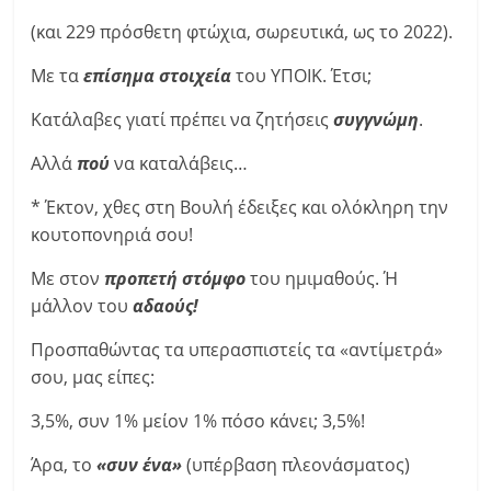
(και 229 πρόσθετη φτώχια, σωρευτικά, ως το 2022).
Με τα
επίσημα στοιχεία
του ΥΠΟΙΚ. Έτσι;
Κατάλαβες γιατί πρέπει να ζητήσεις
συγγνώμη
.
Αλλά
πού
να καταλάβεις…
* Έκτον, χθες στη Βουλή έδειξες και ολόκληρη την
κουτοπονηριά σου!
Με στον
προπετή στόμφο
του ημιμαθούς. Ή
μάλλον του
αδαούς!
Προσπαθώντας τα υπερασπιστείς τα «αντίμετρά»
σου, μας είπες:
3,5%, συν 1% μείον 1% πόσο κάνει; 3,5%!
Άρα, το
«συν ένα»
(υπέρβαση πλεονάσματος)