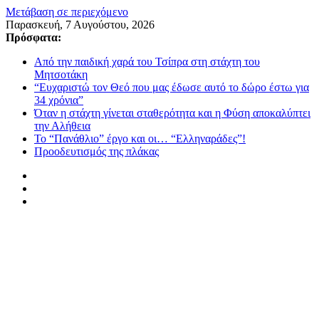
Μετάβαση σε περιεχόμενο
Παρασκευή, 7 Αυγούστου, 2026
Πρόσφατα:
Από την παιδική χαρά του Τσίπρα στη στάχτη του
Μητσοτάκη
“Ευχαριστώ τον Θεό που μας έδωσε αυτό το δώρο έστω για
34 χρόνια”
Όταν η στάχτη γίνεται σταθερότητα και η Φύση αποκαλύπτει
την Αλήθεια
Το “Πανάθλιο” έργο και οι… “Ελληναράδες”!
Προοδευτισμός της πλάκας