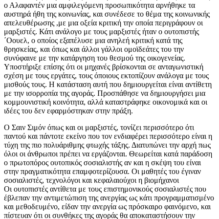
ο Αλαφαντέν μια αμφιλεγόμενη προσωπικότητα αρνήθηκε τα
αυστηρά ήθη της κοινωνίας, και συνέδεσε το θέμα της κοινωνικής
απελευθέρωσης ,με μια οξεία κριτική την οποία περιγράφουν οι
μαρξιστές. Κάτι ανάλογο με τους μαρξιστές ήταν ο ουτοπιστής
΄Οουελ, ο οποίος εξαπέλυσε μια ανηλεή κριτική κατά της
θρησκείας, και όπως και άλλοι γάλλοι ομοϊδεάτες του την
συνύφαινε με την κατάργηση του θεσμού της οικογενείας.
Υποστήριξε επίσης ότι οι μηχανές βρίσκονται σε ανταγωνιστική
σχέση με τους εργάτες, τους όποιους εκτοπίζουν ανάλογα με τους
μισθούς τους. Η κατάσταση αυτή που δημιουργείται είναι αντίθετη
με την ισορροπία της αγοράς. Προσπάθησε να δημιουργήσει μια
κομμουνιστική κοινότητα, αλλά καταστράφηκε οικονομικά και οι
ιδέες του δεν εφαρμόστηκαν στην πράξη.
Ο Σαιν Σιμόν όπως και οι μαρξιστές, τονίζει περισσότερο ότι
παντού και πάντοτε εκείνο που τον ενδιαφέρει περισσότερο είναι η
τύχη της πιο πολυάριθμης φτωχής τάξης. Διατυπώνει την αρχή πως
όλοι οι άνθρωποι πρέπει να εργάζονται. Θεωρείται κατά παράδοση
ο πρωτοπόρος ουτοπικός σοσιαλιστής αν και η σκέψη του είναι
στην πραγματικότητα επαμφοτερίζουσα. Οι μαθητές του έγιναν
σοσιαλιστές, τεχνολόγοι και κεφαλαιούχοι η βιομήχανοι
Οι ουτοπιστές αντίθετα με τους επιστημονικούς σοσιαλιστές που
έβλεπαν την αντιμετώπιση της ανεργίας ως κάτι προγραμματισμένο
και μεθοδευμένο, είδαν την ανεργία ως πρόσκαιρο φαινόμενο, και
πίστευαν ότι οι συνθήκες της αγοράς θα αποκαταστήσουν την