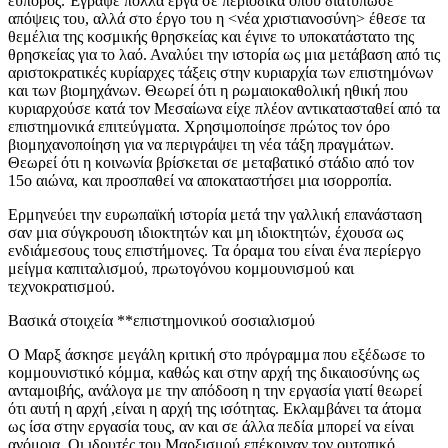
εύπορος. Έγραψε πολλά έργα σε περιοδικά όπου διατύπωσε
απόψεις του, αλλά στο έργο του η <νέα χριστιανοσύνη> έθεσε τα
θεμέλια της κοσμικής θρησκείας και έγινε το υποκατάστατο της
θρησκείας για το λαό. Αναλύει την ιστορία ως μια μετάβαση από τις
αριστοκρατικές κυρίαρχες τάξεις στην κυριαρχία των επιστημόνων
και των βιομηχάνων. Θεωρεί ότι η ρωμαιοκαθολική ηθική που
κυριαρχούσε κατά τον Μεσαίωνα είχε πλέον αντικατασταθεί από τα
επιστημονικά επιτεύγματα. Χρησιμοποίησε πρώτος τον όρο
βιομηχανοποίηση για να περιγράψει τη νέα τάξη πραγμάτων.
Θεωρεί ότι η κοινωνία βρίσκεται σε μεταβατικό στάδιο από τον
15ο αιώνα, και προσπαθεί να αποκαταστήσει μια ισορροπία.
Ερμηνεύει την ευρωπαϊκή ιστορία μετά την γαλλική επανάσταση
σαν μια σύγκρουση ιδιοκτητών και μη ιδιοκτητών, έχουσα ως
ενδιάμεσους τους επιστήμονες. Τα όραμα του είναι ένα περίεργο
μείγμα καπιταλισμού, πρωτογόνου κομμουνισμού και
τεχνοκρατισμού.
Βασικά στοιχεία **επιστημονικού σοσιαλισμού
Ο Μαρξ άσκησε μεγάλη κριτική στο πρόγραμμα που εξέδωσε το
κομμουνιστικό κόμμα, καθώς και στην αρχή της δικαιοσύνης ως
ανταμοιβής, ανάλογα με την απόδοση η την εργασία γιατί θεωρεί
ότι αυτή η αρχή ,είναι η αρχή της ισότητας. Εκλαμβάνει τα άτομα
ως ίσα στην εργασία τους, αν και σε άλλα πεδία μπορεί να είναι
ανόμοια. Οι ιδρυτές του Μαρξισμού επέκριναν τον ουτοπικό