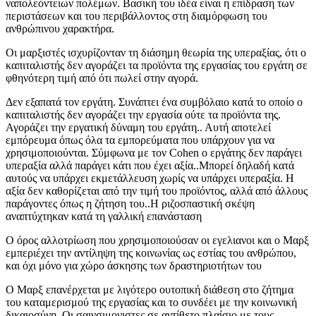
ναπολεόντειων πολέμων. Βασική του ιδέα είναι η επίδραση των
περιστάσεων και του περιβάλλοντος στη διαμόρφωση του
ανθρώπινου χαρακτήρα.
Οι μαρξιστές ισχυρίζονταν τη διάσημη θεωρία της υπεραξίας, ότι ο
καπιταλιστής δεν αγοράζει τα προϊόντα της εργασίας του εργάτη σε
φθηνότερη τιμή από ότι πωλεί στην αγορά.
Δεν εξαπατά τον εργάτη. Συνάπτει ένα συμβόλαιο κατά το οποίο ο
καπιταλιστής δεν αγοράζει την εργασία ούτε τα προϊόντα της.
Αγοράζει την εργατική δύναμη του εργάτη.. Αυτή αποτελεί
εμπόρευμα όπως όλα τα εμπορεύματα που υπάρχουν για να
χρησιμοποιούνται. Σύμφωνα με τον Cohen ο εργάτης δεν παράγει
υπεραξία αλλά παράγει κάτι που έχει αξία..Μπορεί δηλαδή κατά
αυτούς να υπάρχει εκμετάλλευση χωρίς να υπάρχει υπεραξία. Η
αξία δεν καθορίζεται από την τιμή του προϊόντος, αλλά από άλλους
παράγοντες όπως η ζήτηση του..Η ριζοσπαστική σκέψη
αναπτύχτηκαν κατά τη γαλλική επανάσταση
Ο όρος αλλοτρίωση που χρησιμοποιούσαν οι εγελιανοι και ο Μαρξ
εμπεριέχει την αντίληψη της κοινωνίας ως εστίας του ανθρώπου,
και όχι μόνο για χώρο άσκησης των δραστηριοτήτων του
Ο Μαρξ επανέρχεται με λιγότερο ουτοπική διάθεση στο ζήτημα
του καταμερισμού της εργασίας και το συνδέει με την κοινωνική
δικαιοσύνη. Οι σαινσιμονιστες σε αντίθετο πλαίσιο με τους