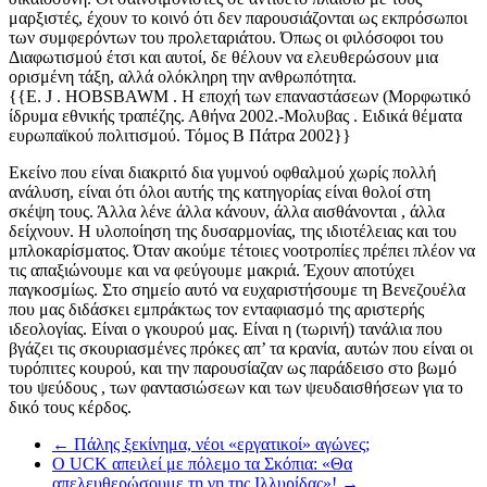
μαρξιστές, έχουν το κοινό ότι δεν παρουσιάζονται ως εκπρόσωποι
των συμφερόντων του προλεταριάτου. Όπως οι φιλόσοφοι του
Διαφωτισμού έτσι και αυτοί, δε θέλουν να ελευθερώσουν μια
ορισμένη τάξη, αλλά ολόκληρη την ανθρωπότητα.
{{E. J . HOBSBAWM . Η εποχή των επαναστάσεων (Μορφωτικό
ίδρυμα εθνικής τραπέζης. Αθήνα 2002.-Μολυβας . Ειδικά θέματα
ευρωπαϊκού πολιτισμού. Τόμος Β Πάτρα 2002}}
Εκείνο που είναι διακριτό δια γυμνού οφθαλμού χωρίς πολλή
ανάλυση, είναι ότι όλοι αυτής της κατηγορίας είναι θολοί στη
σκέψη τους. Άλλα λένε άλλα κάνουν, άλλα αισθάνονται , άλλα
δείχνουν. Η υλοποίηση της δυσαρμονίας, της ιδιοτέλειας και του
μπλοκαρίσματος. Όταν ακούμε τέτοιες νοοτροπίες πρέπει πλέον να
τις απαξιώνουμε και να φεύγουμε μακριά. Έχουν αποτύχει
παγκοσμίως. Στο σημείο αυτό να ευχαριστήσουμε τη Βενεζουέλα
που μας διδάσκει εμπράκτως τον ενταφιασμό της αριστερής
ιδεολογίας. Είναι ο γκουρού μας. Είναι η (τωρινή) τανάλια που
βγάζει τις σκουριασμένες πρόκες απ’ τα κρανία, αυτών που είναι οι
τυρόπιτες κουρού, και την παρουσίαζαν ως παράδεισο στο βωμό
του ψεύδους , των φαντασιώσεων και των ψευδαισθήσεων για το
δικό τους κέρδος.
←
Πάλης ξεκίνημα, νέοι «εργατικοί» αγώνες;
O UCK απειλεί με πόλεμο τα Σκόπια: «Θα
απελευθερώσουμε τη γη της Ιλλυρίδας»!
→