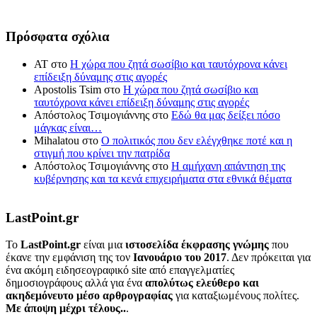
Πρόσφατα σχόλια
ΑΤ
στο
Η χώρα που ζητά σωσίβιο και ταυτόχρονα κάνει
επίδειξη δύναμης στις αγορές
Apostolis Tsim
στο
Η χώρα που ζητά σωσίβιο και
ταυτόχρονα κάνει επίδειξη δύναμης στις αγορές
Απόστολος Τσιμογιάννης
στο
Εδώ θα μας δείξει πόσο
μάγκας είναι…
Mihalatou
στο
Ο πολιτικός που δεν ελέγχθηκε ποτέ και η
στιγμή που κρίνει την πατρίδα
Απόστολος Τσιμογιάννης
στο
Η αμήχανη απάντηση της
κυβέρνησης και τα κενά επιχειρήματα στα εθνικά θέματα
LastPoint.gr
To
LastPoint.gr
είναι μια
ιστοσελίδα έκφρασης γνώμης
που
έκανε την εμφάνιση της τον
Ιανουάριο του 2017
. Δεν πρόκειται για
ένα ακόμη ειδησεογραφικό site από επαγγελματίες
δημοσιογράφους αλλά για ένα
απολύτως ελεύθερο και
ακηδεμόνευτο μέσο αρθρογραφίας
για καταξιωμένους πολίτες.
Με άποψη μέχρι τέλους..
.