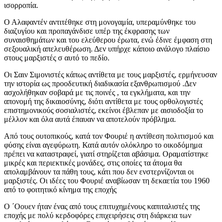
ισορροπία.
Ο Αλαφαντέν αντιτέθηκε στη μονογαμία, υπεραμύνθηκε του
διαζυγίου και προπαγάνδισε υπέρ της έκφρασης των
συναισθημάτων και του ελεύθερου έρωτα, ενώ έδινε έμφαση στη
σεξουαλική απελευθέρωση. Δεν υπήρχε κάποιο ανάλογο πλαίσιο
στους μαρξιστές σ αυτό το πεδίο.
Οι Σαιν Σιμονιστές κάπως αντίθετα με τους μαρξιστές, ερμήνευσαν
την ιστορία ως προοδευτική διαδικασία εξανθρωπισμού .Δεν
ασχολήθηκαν σοβαρά με τις ποινές , τα εγκλήματα, και την
απονομή της δικαιοσύνης, διότι αντίθετα με τους ορθολογιστές
επιστημονικούς σοσιαλιστές, εκείνοι έβλεπαν με αισιοδοξία το
μέλλον και όλα αυτά έπαυαν να αποτελούν πρόβλημα.
Από τους ουτοπικούς, κατά τον Φουριέ η αντίθεση πολιτισμού και
φύσης είναι αγεφύρωτη. Κατά αυτόν ολόκληρο το οικοδόμημα
πρέπει να καταστραφεί, γιατί στηρίζεται αβάσιμα. Οραματίστηκε
μικρές και περιεκτικές μονάδες, στις οποίες τα άτομα θα
απολαμβάνουν τα πάθη τους, κάτι που δεν ενστερνίζονται οι
μαρξιστές. Οι ιδέες του Φουριέ αναβίωσαν τη δεκαετία του 1960
από το φοιτητικό κίνημα της εποχής
Ο ΄Οουεν ήταν ένας από τους επιτυχημένους καπιταλιστές της
εποχής με πολύ κερδοφόρες επιχειρήσεις στη διάρκεια των