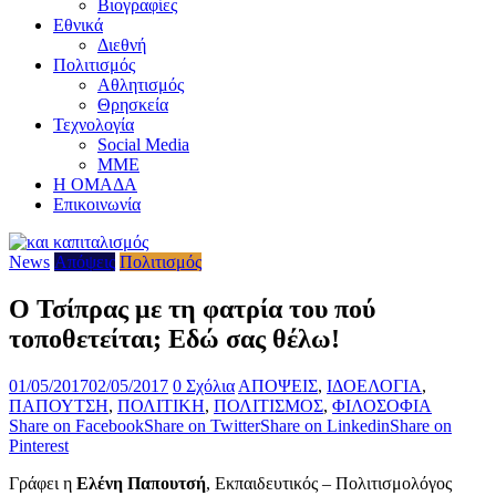
Βιογραφίες
Εθνικά
Διεθνή
Πολιτισμός
Αθλητισμός
Θρησκεία
Τεχνολογία
Social Media
ΜΜΕ
Η ΟΜΑΔΑ
Επικοινωνία
News
Απόψεις
Πολιτισμός
Ο Τσίπρας με τη φατρία του πού
τοποθετείται; Εδώ σας θέλω!
01/05/2017
02/05/2017
0 Σχόλια
ΑΠΟΨΕΙΣ
,
ΙΔΟΕΛΟΓΙΑ
,
ΠΑΠΟΥΤΣΗ
,
ΠΟΛΙΤΙΚΗ
,
ΠΟΛΙΤΙΣΜΟΣ
,
ΦΙΛΟΣΟΦΙΑ
Share on Facebook
Share on Twitter
Share on Linkedin
Share on
Pinterest
Γράφει η
Ελένη Παπουτσή
, Εκπαιδευτικός – Πολιτισμολόγος