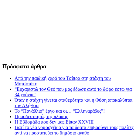
Πρόσφατα άρθρα
Από την παιδική χαρά του Τσίπρα στη στάχτη του
Μητσοτάκη
“Ευχαριστώ τον Θεό που μας έδωσε αυτό το δώρο έστω για
34 χρόνια”
Όταν η στάχτη γίνεται σταθερότητα και η Φύση αποκαλύπτει
την Αλήθεια
Το “Πανάθλιο” έργο και οι… “Ελληναράδες”!
Προοδευτισμός της πλάκας
Η Εβδομάδα που δεν μας Είπαν XXVIII
Γιατί το νέο νομοσχέδιο για τα ύδατα επιβαρύνει τους πολίτες
αντί να προστατεύει το δημόσιο αγαθό