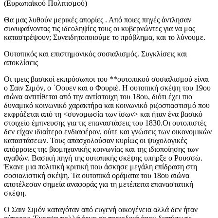
(Ευρωπαϊκού Πολιτισμού)
Θα μας λυθούν μερικές απορίες . Από ποιες πηγές άντλησαν
συνυφαίνοντας τις ιδεοληψίες τους οι κυβερνώντες για να μας
καταστρέψουν; Συνειδητοποιούμε το πρόβλημα, και το λύνουμε.
Ουτοπικός και επιστημονικός σοσιαλισμός. Συγκλίσεις και
αποκλίσεις
Οι τρεις βασικοί εκπρόσωποι του **ουτοπικού σοσιαλισμού είναι
ο Σαιν Σιμόν, ο ΄Οουεν και ο Φουριέ. Η ουτοπική σκέψη του 19ου
αιώνα αντιτίθεται από την αντίστοιχη του 18ου, διότι έχει πιο
δυναμικό κοινωνικό χαρακτήρα και κοινωνικό ριζοσπαστισμό που
εκφράζεται από τη <συνομωσία των ίσων> και ήταν ένα βασικό
στοιχείο έμπνευσης για τις επαναστάσεις του 1830.Οι ουτοπιστές
δεν είχαν ιδιαίτερο ενδιαφέρον, ούτε και γνώσεις των οικονομικών
καταστάσεων. Τους απασχολούσαν κυρίως οι ψυχολογικές
απόρροιες της βιομηχανικής κοινωνίας και της ιδιοποίησης των
αγαθών. Βασική πηγή της ουτοπικής σκέψης υπήρξε ο Ρουσσώ.
Έκανε μια πολιτική κριτική που άσκησε μεγάλη επίδραση στη
σοσιαλιστική σκέψη. Τα ουτοπικά οράματα του 18ου αιώνα
αποτέλεσαν σημεία αναφοράς για τη μετέπειτα επαναστατική
σκέψη.
Ο Σαιν Σιμόν καταγόταν από ευγενή οικογένεια αλλά δεν ήταν