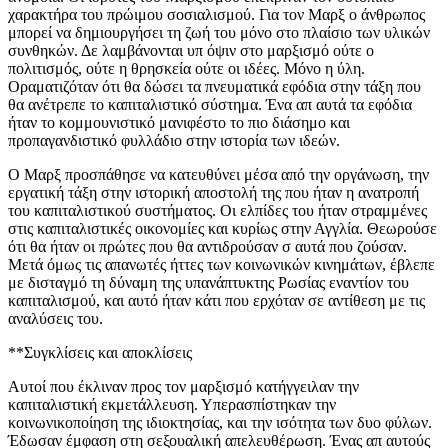
χαρακτήρα του πρώιμου σοσιαλισμού. Για τον Μαρξ ο άνθρωπος
μπορεί να δημιουργήσει τη ζωή του μόνο στο πλαίσιο των υλικών
συνθηκών. Δε λαμβάνονται υπ όψιν στο μαρξισμό ούτε ο
πολιτισμός, ούτε η θρησκεία ούτε οι ιδέες. Μόνο η ύλη.
Οραματιζόταν ότι θα δώσει τα πνευματικά εφόδια στην τάξη που
θα ανέτρεπε το καπιταλιστικό σύστημα. Ένα απ αυτά τα εφόδια
ήταν το κομμουνιστικό μανιφέστο το πιο διάσημο και
προπαγανδιστικό φυλλάδιο στην ιστορία των ιδεών.
Ο Μαρξ προσπάθησε να κατευθύνει μέσα από την οργάνωση, την
εργατική τάξη στην ιστορική αποστολή της που ήταν η ανατροπή
του καπιταλιστικού συστήματος. Οι ελπίδες του ήταν στραμμένες
στις καπιταλιστικές οικονομίες και κυρίως στην Αγγλία. Θεωρούσε
ότι θα ήταν οι πρώτες που θα αντιδρούσαν σ αυτά που ζούσαν.
Μετά όμως τις απανωτές ήττες των κοινωνικών κινημάτων, έβλεπε
με δισταγμό τη δύναμη της υπανάπτυκτης Ρωσίας εναντίον του
καπιταλισμού, και αυτό ήταν κάτι που ερχόταν σε αντίθεση με τις
αναλύσεις του.
**Συγκλίσεις και αποκλίσεις
Αυτοί που έκλιναν προς τον μαρξισμό κατήγγειλαν την
καπιταλιστική εκμετάλλευση. Υπερασπίστηκαν την
κοινωνικοποίηση της ιδιοκτησίας, και την ισότητα των δυο φύλων.
Έδωσαν έμφαση στη σεξουαλική απελευθέρωση. Ένας απ αυτούς