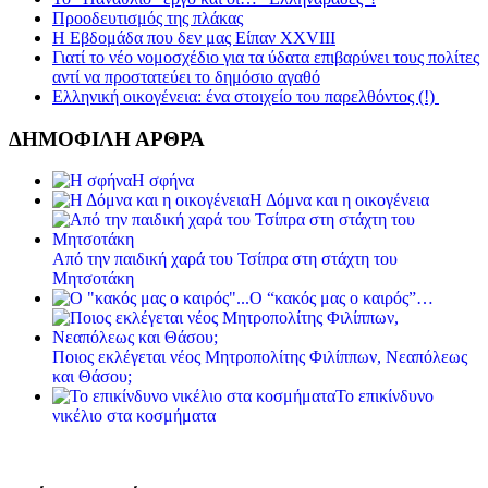
Προοδευτισμός της πλάκας
Η Εβδομάδα που δεν μας Είπαν XXVIII
Γιατί το νέο νομοσχέδιο για τα ύδατα επιβαρύνει τους πολίτες
αντί να προστατεύει το δημόσιο αγαθό
Ελληνική οικογένεια: ένα στοιχείο του παρελθόντος (!)
ΔΗΜΟΦΙΛΗ ΑΡΘΡΑ
Η σφήνα
Η Δόμνα και η οικογένεια
Από την παιδική χαρά του Τσίπρα στη στάχτη του
Μητσοτάκη
Ο “κακός μας ο καιρός”…
Ποιος εκλέγεται νέος Μητροπολίτης Φιλίππων, Νεαπόλεως
και Θάσου;
Το επικίνδυνο
νικέλιο στα κοσμήματα