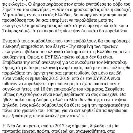
τις εκλογές». O δημοσιογράφος στον οποίο εναπόθεσε το φόβο του
έπρεπε να του απαντήσει; «Ούτε οι δημοσκοπήσεις ούτε η αποδοχή
Μητσοτάκη, εντός κι εκτός Ελλάδας, δημιουργούν την παραμικρή
προϋπόθεση που θα σας επιτρέψει να παραλάβετε μετά τις
εκλογές». Ο δημοσιογράφος πέρασε στην επόμενη ερώτηση και ο
Τσίπρας νόμιζε ότι οι ακροατές πίστεψαν ότι «κάτι θα παραλάβει».
Ενας από τους συμβούλους που τον περιβάλλουν, θα του πρόσφερε
ειλικρινή υπηρεσία αν του έλεγε: «Την επομένη των πρώτων
εκλογών επιβάλατε το εκλογικό σύστημα ώστε η Ελλάδα να μείνει
ακυβέρνητη. Ομως, ο ΣΥΡΙΖΑ πρώτο κόμμα δεν θα είναι.
Επιβάλατε την απλή αναλογική για να ανακόψετε τον Μητσοτάκη.
Ομως, στη δεύτερη εκλογική αναμέτρηση, από μεν τους πολίτες θα
παραλάβετε την άρνηση να σας εμπιστευθούν, όχι μόνο επειδή
είναι νωπές οι εμπειρίες 2015-2019, από δε τον ΣΥΡΙΖΑ είναι
πιθανόν να παραλάβετε την υπόμνηση ότι έχετε υποστεί πέντε
συνολικά ήττες, επί 16 έτη επικεφαλής του κόμματος. Σκεφθείτε
μήπως η Αχτσιόγλου είναι καλή περίπτωση να σας διαδεχθεί. Θα
ήθελε πολύ και η Δούρου, αλλά το Μάτι δεν θα της το επιτρέψει».
Δηλαδή, ένας καλός σύμβουλος θα έθετε ωμή την πραγματικότητα
πάνω στο γραφείο του Τσίπρα, για να αντιληφθεί ότι τα περιθώρια
της εξαπάτησης των πολιτών έχουν στενέψει.
Η Νέα Δημοκρατία, από το 2017 ως σήμερα , δηλαδή επί μία
πενταετία έρχεται πρώτη, σταθερά και αναμφισβήτητα, στις