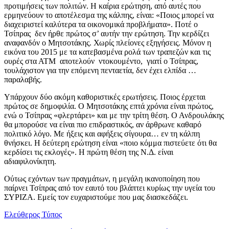
προτιμήσεις των πολιτών. Η καίρια ερώτηση, από αυτές που
ερμηνεύουν το αποτέλεσμα της κάλπης, είναι: «Ποιος μπορεί να
διαχειριστεί καλύτερα τα οικονομικά προβλήματα». Ποτέ ο
Τσίπρας δεν ήρθε πρώτος σ’ αυτήν την ερώτηση. Την κερδίζει
αναφανδόν ο Μητσοτάκης. Χωρίς πλείονες εξηγήσεις. Μόνον η
εικόνα του 2015 με τα κατεβασμένα ρολά των τραπεζών και τις
ουρές στα ΑΤΜ αποτελούν ντοκουμέντο, γιατί ο Τσίπρας,
τουλάχιστον για την επόμενη πενταετία, δεν έχει ελπίδα …
παραλαβής.
Υπάρχουν δύο ακόμη καθοριστικές ερωτήσεις. Ποιος έρχεται
πρώτος σε δημοφιλία. Ο Μητσοτάκης επτά χρόνια είναι πρώτος,
ενώ ο Τσίπρας «φλερτάρει» και με την τρίτη θέση. Ο Ανδρουλάκης
θα μπορούσε να είναι πιο επιδραστικός, αν άρθρωνε καθαρό
πολιτικό λόγο. Με ήξεις και αφήξεις σίγουρα… εν τη κάλπη
θνήσκει. Η δεύτερη ερώτηση είναι «ποιο κόμμα πιστεύετε ότι θα
κερδίσει τις εκλογές». Η πρώτη θέση της Ν.Δ. είναι
αδιαφιλονίκητη.
Ούτως εχόντων των πραγμάτων, η μεγάλη ικανοποίηση που
παίρνει Τσίπρας από τον εαυτό του βλάπτει κυρίως την υγεία του
ΣΥΡΙΖΑ. Εμείς τον ευχαριστούμε που μας διασκεδάζει.
Ελεύθερος Τύπος