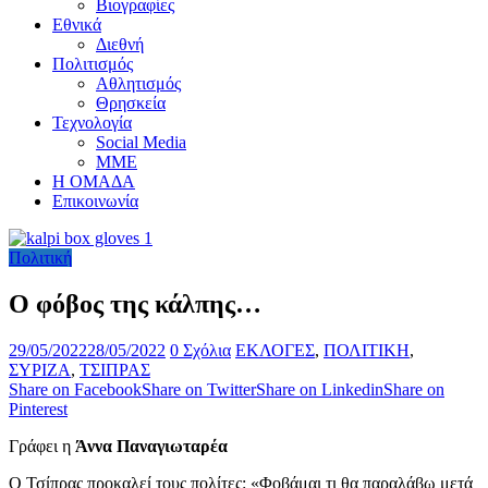
Βιογραφίες
Εθνικά
Διεθνή
Πολιτισμός
Αθλητισμός
Θρησκεία
Τεχνολογία
Social Media
ΜΜΕ
Η ΟΜΑΔΑ
Επικοινωνία
Πολιτική
Ο φόβος της κάλπης…
29/05/2022
28/05/2022
0 Σχόλια
ΕΚΛΟΓΕΣ
,
ΠΟΛΙΤΙΚΗ
,
ΣΥΡΙΖΑ
,
ΤΣΙΠΡΑΣ
Share on Facebook
Share on Twitter
Share on Linkedin
Share on
Pinterest
Γράφει η
Άννα Παναγιωταρέα
Ο Τσίπρας προκαλεί τους πολίτες: «Φοβάμαι τι θα παραλάβω μετά