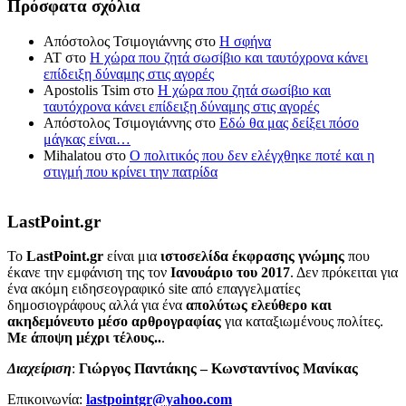
Πρόσφατα σχόλια
Απόστολος Τσιμογιάννης
στο
Η σφήνα
ΑΤ
στο
Η χώρα που ζητά σωσίβιο και ταυτόχρονα κάνει
επίδειξη δύναμης στις αγορές
Apostolis Tsim
στο
Η χώρα που ζητά σωσίβιο και
ταυτόχρονα κάνει επίδειξη δύναμης στις αγορές
Απόστολος Τσιμογιάννης
στο
Εδώ θα μας δείξει πόσο
μάγκας είναι…
Mihalatou
στο
Ο πολιτικός που δεν ελέγχθηκε ποτέ και η
στιγμή που κρίνει την πατρίδα
LastPoint.gr
To
LastPoint.gr
είναι μια
ιστοσελίδα έκφρασης γνώμης
που
έκανε την εμφάνιση της τον
Ιανουάριο του 2017
. Δεν πρόκειται για
ένα ακόμη ειδησεογραφικό site από επαγγελματίες
δημοσιογράφους αλλά για ένα
απολύτως ελεύθερο και
ακηδεμόνευτο μέσο αρθρογραφίας
για καταξιωμένους πολίτες.
Με άποψη μέχρι τέλους..
.
Διαχείριση
:
Γιώργος Παντάκης – Κωνσταντίνος Μανίκας
Επικοινωνία:
lastpointgr@yahoo.com