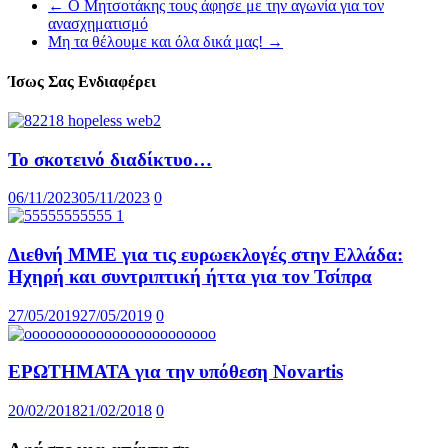
←
Ο Μητσοτάκης τους άφησε με την αγωνία για τον
ανασχηματισμό
Μη τα θέλουμε και όλα δικά μας!
→
Ίσως Σας Ενδιαφέρει
Το σκοτεινό διαδίκτυο…
06/11/2023
05/11/2023
0
Διεθνή ΜΜΕ για τις ευρωεκλογές στην Ελλάδα:
Ηχηρή και συντριπτική ήττα για τον Τσίπρα
27/05/2019
27/05/2019
0
ΕΡΩΤΗΜΑΤΑ για την υπόθεση Novartis
20/02/2018
21/02/2018
0