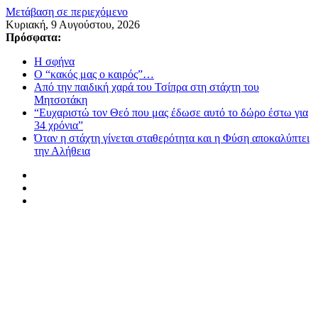
Μετάβαση σε περιεχόμενο
Κυριακή, 9 Αυγούστου, 2026
Πρόσφατα:
Η σφήνα
Ο “κακός μας ο καιρός”…
Από την παιδική χαρά του Τσίπρα στη στάχτη του
Μητσοτάκη
“Ευχαριστώ τον Θεό που μας έδωσε αυτό το δώρο έστω για
34 χρόνια”
Όταν η στάχτη γίνεται σταθερότητα και η Φύση αποκαλύπτει
την Αλήθεια