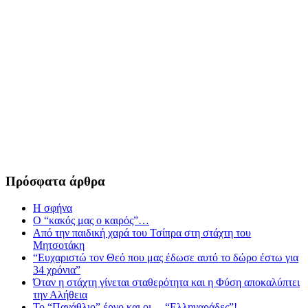
Πρόσφατα άρθρα
Η σφήνα
Ο “κακός μας ο καιρός”…
Από την παιδική χαρά του Τσίπρα στη στάχτη του
Μητσοτάκη
“Ευχαριστώ τον Θεό που μας έδωσε αυτό το δώρο έστω για
34 χρόνια”
Όταν η στάχτη γίνεται σταθερότητα και η Φύση αποκαλύπτει
την Αλήθεια
Το “Πανάθλιο” έργο και οι… “Ελληναράδες”!