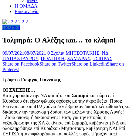
ΜΜΕ
Η ΟΜΑΔΑ
Επικοινωνία
Πολιτική
Τολμηρά: Ο Αλέξης και… το κλάμα!
09/07/2021
08/07/2021
0 Σχόλια
ΜΗΤΣΟΤΑΚΗΣ
,
ΝΔ
,
ΠΑΠΑΣΤΑΥΡΟΥ
,
ΠΟΛΙΤΙΚΗ
,
ΣΑΜΑΡΑΣ
,
ΤΣΙΠΡΑΣ
Share on Facebook
Share on Twitter
Share on Linkedin
Share on
Pinterest
Γράφει ο
Γιώργος Γιαννάκης
ΟΙ ΣΧΕΣΕΙΣ…
Κατηγορούσαν την ΝΔ και τότε επί
Σαμαρά
και τώρα επί
Κυριάκου ότι είχαν φιλικές σχέσεις με την άκρα δεξιά! Ποιοι;
Εκείνοι που επί 41/2 χρόνια δεν έβρισκαν δικαστικές αίθουσες να
δικάσουν την παράνομη δράση των μελών της Χρυσής Αυγής!
Τέτοια απονομή δικαιοσύνης! Έτσι, για την ιστορία, η
«εξάρθρωση» της ΧΑ ξεκίνησε επί Σαμαρά, κυβέρνηση ΝΔ και
ολοκληρώθηκε επί Κυριάκου Μητσοτάκη, κυβέρνηση ΝΔ! Επί
ΣΥΡΙΖΑ ήταν «φιλαράκια» και πολλές φορές ψήφιζαν μαζί