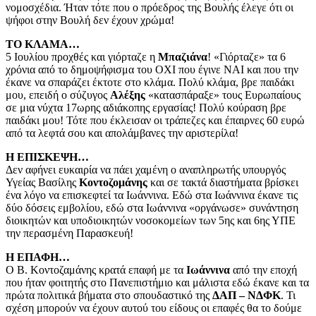
νομοσχέδια. Ήταν τότε που ο πρόεδρος της Βουλής έλεγε ότι οι
ψήφοι στην Βουλή δεν έχουν χρώμα!
ΤΟ ΚΛΑΜΑ…
5 Ιουλίου προχθές και γιόρταζε η
Μπαζιάνα
! «Γιόρταζε» τα 6
χρόνια από το δημοψήφισμα του ΟΧΙ που έγινε ΝΑΙ και που την
έκανε να σπαράζει έκτοτε στο κλάμα. Πολύ κλάμα, βρε παιδάκι
μου, επειδή ο σύζυγος
Αλέξης
«κατασπάραξε» τους Ευρωπαίους
σε μια νύχτα 17ωρης αδιάκοπης εργασίας! Πολύ κούραση βρε
παιδάκι μου! Τότε που έκλεισαν οι τράπεζες και έπαιρνες 60 ευρώ
από τα λεφτά σου και απολάμβανες την αριστερίλα!
Η ΕΠΙΣΚΕΨΗ…
Δεν αφήνει ευκαιρία να πάει χαμένη ο αναπληρωτής υπουργός
Υγείας Βασίλης
Κοντοζομάνης
και σε τακτά διαστήματα βρίσκει
ένα λόγο να επισκεφτεί τα Ιωάννινα. Εδώ στα Ιωάννινα έκανε τις
δύο δόσεις εμβολίου, εδώ στα Ιωάννινα «οργάνωσε» συνάντηση
διοικητών και υποδιοικητών νοσοκομείων των 5ης και 6ης ΥΠΕ
την περασμένη Παρασκευή!
Η ΕΠΑΦΗ…
Ο Β. Κοντοζαμάνης κρατά επαφή με τα
Ιωάννινα
από την εποχή
που ήταν φοιτητής στο Πανεπιστήμιο και μάλιστα εδώ έκανε και τα
πρώτα πολιτικά βήματα στο σπουδαστικό της
ΔΑΠ – ΝΔΦΚ
. Τι
σχέση μπορούν να έχουν αυτού του είδους οι επαφές θα το δούμε