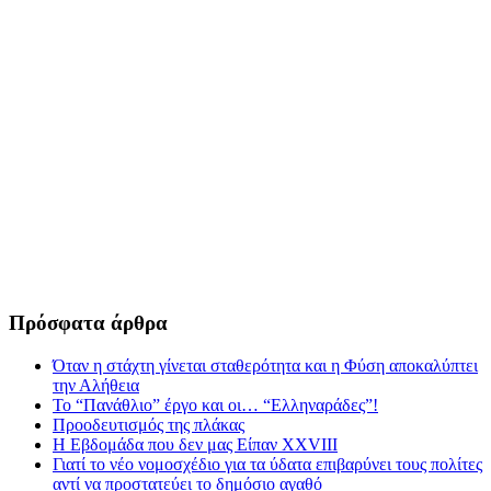
Πρόσφατα άρθρα
Όταν η στάχτη γίνεται σταθερότητα και η Φύση αποκαλύπτει
την Αλήθεια
Το “Πανάθλιο” έργο και οι… “Ελληναράδες”!
Προοδευτισμός της πλάκας
Η Εβδομάδα που δεν μας Είπαν XXVIII
Γιατί το νέο νομοσχέδιο για τα ύδατα επιβαρύνει τους πολίτες
αντί να προστατεύει το δημόσιο αγαθό