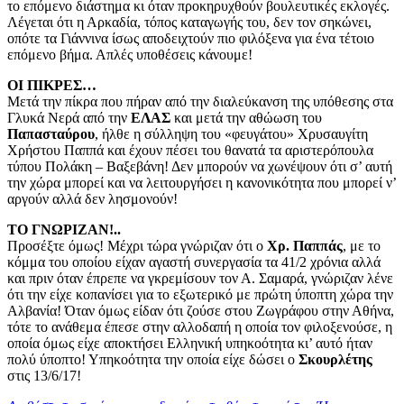
το επόμενο διάστημα κι όταν προκηρυχθούν βουλευτικές εκλογές.
Λέγεται ότι η Αρκαδία, τόπος καταγωγής του, δεν τον σηκώνει,
οπότε τα Γιάννινα ίσως αποδειχτούν πιο φιλόξενα για ένα τέτοιο
επόμενο βήμα. Απλές υποθέσεις κάνουμε!
ΟΙ ΠΙΚΡΕΣ…
Μετά την πίκρα που πήραν από την διαλεύκανση της υπόθεσης στα
Γλυκά Νερά από την
ΕΛΑΣ
και μετά την αθώωση του
Παπασταύρου
, ήλθε η σύλληψη του «φευγάτου» Χρυσαυγίτη
Χρήστου Παππά και έχουν πέσει του θανατά τα αριστερόπουλα
τύπου Πολάκη – Βαξεβάνη! Δεν μπορούν να χωνέψουν ότι σ’ αυτή
την χώρα μπορεί και να λειτουργήσει η κανονικότητα που μπορεί ν’
αργούν αλλά δεν λησμονούν!
ΤΟ ΓΝΩΡΙΖΑΝ!..
Προσέξτε όμως! Μέχρι τώρα γνώριζαν ότι ο
Χρ. Παππάς
, με το
κόμμα του οποίου είχαν αγαστή συνεργασία τα 41/2 χρόνια αλλά
και πριν όταν έπρεπε να γκρεμίσουν τον Α. Σαμαρά, γνώριζαν λένε
ότι την είχε κοπανίσει για το εξωτερικό με πρώτη ύποπτη χώρα την
Αλβανία! Όταν όμως είδαν ότι ζούσε στου Ζωγράφου στην Αθήνα,
τότε το ανάθεμα έπεσε στην αλλοδαπή η οποία τον φιλοξενούσε, η
οποία όμως είχε αποκτήσει Ελληνική υπηκοότητα κι’ αυτό ήταν
πολύ ύποπτο! Υπηκοότητα την οποία είχε δώσει ο
Σκουρλέτης
στις 13/6/17!