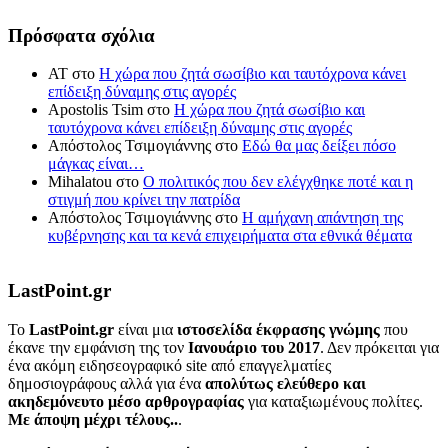
Πρόσφατα σχόλια
ΑΤ
στο
Η χώρα που ζητά σωσίβιο και ταυτόχρονα κάνει
επίδειξη δύναμης στις αγορές
Apostolis Tsim
στο
Η χώρα που ζητά σωσίβιο και
ταυτόχρονα κάνει επίδειξη δύναμης στις αγορές
Απόστολος Τσιμογιάννης
στο
Εδώ θα μας δείξει πόσο
μάγκας είναι…
Mihalatou
στο
Ο πολιτικός που δεν ελέγχθηκε ποτέ και η
στιγμή που κρίνει την πατρίδα
Απόστολος Τσιμογιάννης
στο
Η αμήχανη απάντηση της
κυβέρνησης και τα κενά επιχειρήματα στα εθνικά θέματα
LastPoint.gr
To
LastPoint.gr
είναι μια
ιστοσελίδα έκφρασης γνώμης
που
έκανε την εμφάνιση της τον
Ιανουάριο του 2017
. Δεν πρόκειται για
ένα ακόμη ειδησεογραφικό site από επαγγελματίες
δημοσιογράφους αλλά για ένα
απολύτως ελεύθερο και
ακηδεμόνευτο μέσο αρθρογραφίας
για καταξιωμένους πολίτες.
Με άποψη μέχρι τέλους..
.