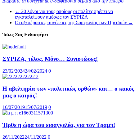
Διαβάστε τη συνέχεια με ενδιαφέροντα θέματα από την Ήπειρο
←
20 λόγοι για τους οποίους οι πολίτες πρέπει να
εγκαταλείψουν αμέσως τον ΣΥΡΙΖΑ
Οι αξεπέραστες συνέπειες της Συμφωνίας των Πρεσπών
→
Ίσως Σας Ενδιαφέρει
ΣΥΡΙΖΑ, τέλος. Μόνο… Συνιστώσες!
23/02/2024
24/02/2024
0
Η αβελτηρία των «πολιτικώς ορθών» και… ο κακός
μας ο καιρός!
16/07/2019
15/07/2019
0
Ήρθε η ώρα του εισαγγελέα, για τον Τραμπ!
26/11/2022
24/11/2022
0