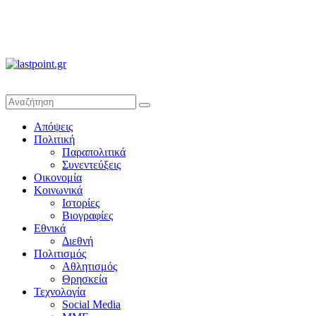
lastpoint.gr
Με
Απόψεις
άποψη
Πολιτική
μέχρι
Παραπολιτικά
τέλους…
Συνεντεύξεις
Οικονομία
Κοινωνικά
Ιστορίες
Βιογραφίες
Εθνικά
Διεθνή
Πολιτισμός
Αθλητισμός
Θρησκεία
Τεχνολογία
Social Media