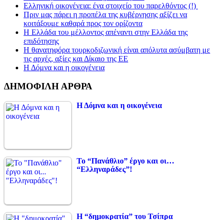
Ελληνική οικογένεια: ένα στοιχείο του παρελθόντος (!)
Πριν μας πάρει η προπέλα της κυβέρνησης αξίζει να
κοιτάξουμε καθαρά προς τον ορίζοντα
Η Ελλάδα του μέλλοντος απέναντι στην Ελλάδα της
επιδότησης
Η θανατηφόρα τουρκοδιζωνική είναι απόλυτα ασύμβατη με
τις αρχές, αξίες και Δίκαιο της ΕΕ
Η Δόμνα και η οικογένεια
ΔΗΜΟΦΙΛΗ ΑΡΘΡΑ
Η Δόμνα και η οικογένεια
Το “Πανάθλιο” έργο και οι…
“Ελληναράδες”!
Η “δημοκρατία” του Τσίπρα