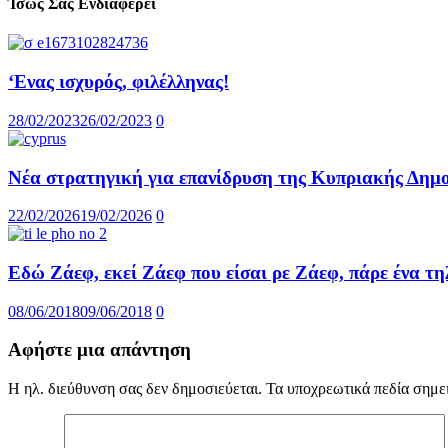
Ίσως Σας Ενδιαφέρει
‘Ενας ισχυρός, φιλέλληνας!
28/02/2023
26/02/2023
0
Νέα στρατηγική για επανίδρυση της Κυπριακής Δημ
22/02/2026
19/02/2026
0
Εδώ Ζάεφ, εκεί Ζάεφ που είσαι ρε Ζάεφ, πάρε ένα τ
08/06/2018
09/06/2018
0
Αφήστε μια απάντηση
Η ηλ. διεύθυνση σας δεν δημοσιεύεται.
Τα υποχρεωτικά πεδία σημε