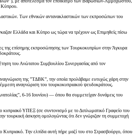
εγάλων”), με αποτέλεσμα τον εποικισμό των Βαρωσίων-Αμμοχώστου,
ς Κύπρου.
ακλαστικών. Των εθνικών αντανακλαστικών των εκπροσώπων του
νάγκαζαν Ελλάδα και Κύπρο ως τώρα να τρέχουν ως Επιμηθείς πίσω
υρες της επίσημης εκπροσώπησης των Τουρκοκυπρίων στην Άγκυρα
δοκράτους.
θέτηση του Ανώτατου Συμβουλίου Συνεργασίας από τον
 αναγνώριση της ”ΤΔΒΚ”, την οποία προλάβαμε ευτυχώς χάρη στην
ην έμμεση αναγνώριση του τουρκοκυπριακού ψευδοκράτους.
τολίας”, 6-16 Ιουνίου) — όπου θα συμμετείχαν δυνάμεις του
το κυπριακό ΥΠΕΞ (σε συντονισμό με το Διπλωματικό Γραφείο του
ην τουρκική άσκηση ομολογώντας ότι δεν γνώριζαν τη συμμετοχή
το Κυπριακό. Την ελπίδα αυτή πήρε μαζί του στο Στρασβούργο, όπου