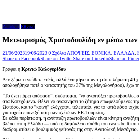
Απόψεις
Εθνικά
Μετεωρισμός Χριστοδουλίδη εν μέσω των
21/06/2023
19/06/2023
0 Σχόλια
ΑΠΟΨΕΙΣ
,
ΕΘΝΙΚΑ
,
ΕΛΛΑΔΑ
,
Share on Facebook
Share on Twitter
Share on Linkedin
Share on Pinter
Γράφει η
Κρινιώ Καλογερίδου
Δεν ξέρω τι νιώθετε εσείς, αλλά ένα μήνα πριν τη συμπλήρωση 49 
απολογήθηκε ποτέ ο κατακτητής του 37% της Μεγαλονήσου), έχω τη
”Το έχει πάρει απόφαση”, σκέφτομαι, ”να αναπτύξει πρωτοβουλίες
στα Κατεχόμενα. Θέλει να ανακινήσει το ζήτημα επωφελούμενος τη
Ωστόσο, και το ”κοινή” ελέγχεται, τελευταία, για το κατά πόσο ισ
για ταχεία επανεξέταση των σχέσεων ΕΕ-Τουρκίας.
Σε κάθε περίπτωση, η ανάπτυξη πρωτοβουλιών είναι κίνηση αναζήτη
βλέπει ότι η Ελλάδα — υπό τη δαμόκλειο σπάθη του casus belli κα
διαδραματίσει ο βουλιμικός γείτονάς της στην Ανατολική Μεσόγειο.