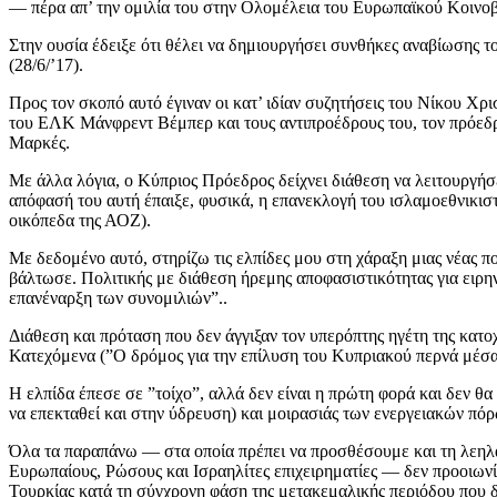
— πέρα απ’ την ομιλία του στην Ολομέλεια του Ευρωπαϊκού Κοινο
Στην ουσία έδειξε ότι θέλει να δημιουργήσει συνθήκες αναβίωσης τ
(28/6/’17).
Προς τον σκοπό αυτό έγιναν οι κατ’ ιδίαν συζητήσεις του Νίκου Χ
του ΕΛΚ Μάνφρεντ Βέμπερ και τους αντιπροέδρους του, τον πρόε
Μαρκές.
Με άλλα λόγια, ο Κύπριος Πρόεδρος δείχνει διάθεση να λειτουργήσε
απόφασή του αυτή έπαιξε, φυσικά, η επανεκλογή του ισλαμοεθνικισ
οικόπεδα της ΑΟΖ).
Με δεδομένο αυτό, στηρίζω τις ελπίδες μου στη χάραξη μιας νέας πο
βάλτωσε. Πολιτικής με διάθεση ήρεμης αποφασιστικότητας για ειρ
επανέναρξη των συνομιλιών”..
Διάθεση και πρόταση που δεν άγγιξαν τον υπερόπτης ηγέτη της κατοχ
Κατεχόμενα (”Ο δρόμος για την επίλυση του Κυπριακού περνά μέσα 
Η ελπίδα έπεσε σε ”τοίχο”, αλλά δεν είναι η πρώτη φορά και δεν θα
να επεκταθεί και στην ύδρευση) και μοιρασιάς των ενεργειακών πό
Όλα τα παραπάνω — στα οποία πρέπει να προσθέσουμε και τη λεηλ
Ευρωπαίους, Ρώσους και Ισραηλίτες επιχειρηματίες — δεν προοιωνίζ
Τουρκίας κατά τη σύγχρονη φάση της μετακεμαλικής περιόδου που δ