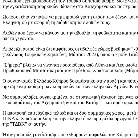
Ρόλο που έχει αποθρασύνει τον Τούρκο σε τέτοιο βαθμό, ώστε να
την εγκατάσταση τουρκικών βάσεων στα Κατεχόμενα και τις περιοδι
Ωστόσο, είπα να πάψω να μεμψιμοιρώ για τη στάση των ξένων και
Ελληνισμού με αφορμή τη διόρθωση των λαθών τους.
Λαθών που έχουν να κάνουν με την αβουλία, τη φοβικότητα και την
απ’ τα γεγονότα.
Απόδειξη αυτού είναι ότι αμφότερες οι αδελφές χώρες βρέθηκαν ”
(”Σύνοδος Τουρκικών Στρατών”, Μάρτιος 2023), όπου ο Ερσίν Τατ
”Σήμερα” βλέπω να γίνονται προσπάθειες από Αθήνα και Λευκωσία 
Πρωθυπουργό Μητσοτάκη και τον Πρόεδρο. Χριστοδουλίδη (Μάρτιο
Ο συντονισμός Ελλάδας-Κύπρου δοκιμάστηκε στην πράξη και πέτυχε
άμεση κινητοποίηση των κυπριακών και των ελληνικών Αρχών. Κινη
Να συμπεριλάβει, συγκεκριμένα, σε στρατιωτική άσκηση έρευνας 
ψευδοκράτους, του Αζερμπαϊτζάν και του Κατάρ — και δυο ευρωπαϊκ
Η αποτροπή επιτεύχθηκε τελικά και οι δυο συμμαχικές χώρες, μετ
ΠτΚΔ κ. Χριστοδουλίδη και την ελληνική πλευρά μέσω αρχηγού ΓΕ
της ”ΤΔΒΚ” σ’ αυτήν.
Ήταν μια πράξη αντίστασης που ενθάρρυνε ασφαλώς τον Κύπριο Πρόε