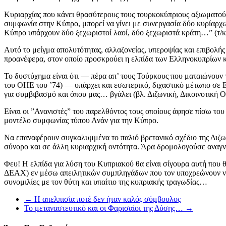
Κυριαρχίας που κάνει θρασύτερους τους τουρκοκύπριους αξιωματούχ
συμφωνία στην Κύπρο, μπορεί να γίνει με συνεργασία δύο κυρίαρχω
Κύπρο υπάρχουν δύο ξεχωριστοί λαοί, δύο ξεχωριστά κράτη…” (τ/κ ε
Αυτό το μείγμα απολυτότητας, αλλαζονείας, υπεροψίας και επιβολής
προανέφερα, στον οποίο προσκρούει η ελπίδα των Ελληνοκυπρίων 
Το δυστύχημα είναι ότι — πέρα απ’ τους Τούρκους που ματαιώνουν
του ΟΗΕ του ’74) — υπάρχει και εσωτερικό, διχαστικό μέτωπο σε 
για συμβιβασμό και όπου μας… βγάλει (βλ. Διζωνική, Δικοινοτική 
Είναι οι ”Ανανιστές” του παρελθόντος τους οποίους άφησε πίσω το
μοντέλο συμφωνίας τύπου Ανάν για την Κύπρο.
Να επαναφέρουν συγκαλυμμένα το παλιό βρετανικό σχέδιο της Διζωνι
σύνορο και σε άλλη κυριαρχική οντότητα. Άρα δρομολογούσε αναγ
Φευ! Η ελπίδα για λύση του Κυπριακού θα είναι σίγουρα αυτή που θ
ΔΕΑΧ) εν μέσω απειλητικών συμπληγάδων που τον υποχρεώνουν να 
συνομιλίες με τον θύτη και υπαίτιο της κυπριακής τραγωδίας…
←
Η απελπισία ποτέ δεν ήταν καλός σύμβουλος
Το μεταναστευτικό και οι Φαρισαίοι της Δύσης…
→