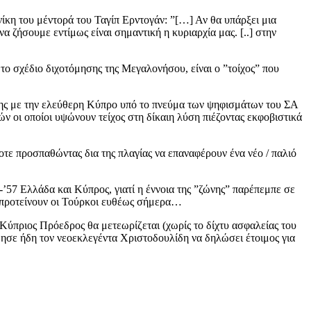
ίκη του μέντορά του Ταγίπ Ερντογάν: ”[…] Αν θα υπάρξει μια
ζήσουμε εντίμως είναι σημαντική η κυριαρχία μας. [..] στην
το σχέδιο διχοτόμησης της Μεγαλονήσου, είναι ο ”τοίχος” που
ένης με την ελεύθερη Κύπρο υπό το πνεύμα των ψηφισμάτων του ΣΑ
 οι οποίοι υψώνουν τείχος στη δίκαιη λύση πιέζοντας εκφοβιστικά
οτε προσπαθώντας δια της πλαγίας να επαναφέρουν ένα νέο / παλιό
-’57 Ελλάδα και Κύπρος, γιατί η έννοια της ”ζώνης” παρέπεμπε σε
 προτείνουν οι Τούρκοι ευθέως σήμερα…
 Κύπριος Πρόεδρος θα μετεωρίζεται (χωρίς το δίχτυ ασφαλείας του
σε ήδη τον νεοεκλεγέντα Χριστοδουλίδη να δηλώσει έτοιμος για