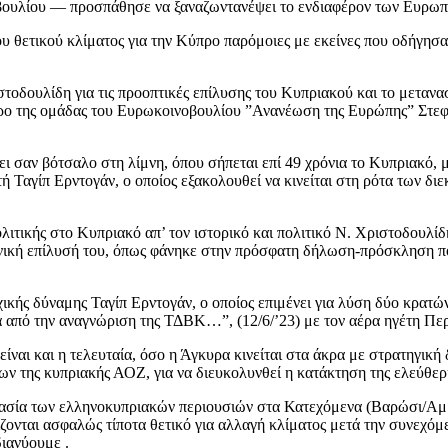
βουλίου — προσπάθησε να ξαναζωντανέψει το ενδιαφέρον των Ευρωπα
ου θετικού κλίματος για την Κύπρο παρόμοιες με εκείνες που οδήγησ
ριστοδουλίδη για τις προοπτικές επίλυσης του Κυπριακού και το μετ
δρο της ομάδας του Ευρωκοινοβουλίου ”Ανανέωση της Ευρώπης” Στε
ι σαν βότσαλο στη λίμνη, όπου σήπεται επί 49 χρόνια το Κυπριακό, μ
τή Ταγίπ Ερντογάν, ο οποίος εξακολουθεί να κινείται στη ρότα των δ
λιτικής στο Κυπριακό απ’ τον ιστορικό και πολιτικό Ν. Χριστοδουλίδ
ηνική επίλυσή του, όπως φάνηκε στην πρόσφατη δήλωση-πρόσκληση πο
ικής δύναμης Ταγίπ Ερντογάν, ο οποίος επιμένει για λύση δύο κρατών
από την αναγνώριση της ΤΔΒΚ…”, (12/6/’23) με τον αέρα ηγέτη Περι
 είναι και η τελευταία, όσο η Άγκυρα κινείται στα άκρα με στρατηγικ
ρων της κυπριακής ΑΟΖ, για να διευκολυνθεί η κατάκτηση της ελεύθε
ασία των ελληνοκυπριακών περιουσιών στα Κατεχόμενα (Βαρώσι/Αμμ
ονται ασφαλώς τίποτα θετικό για αλλαγή κλίματος μετά την συνεχόμεν
ιανύουμε .