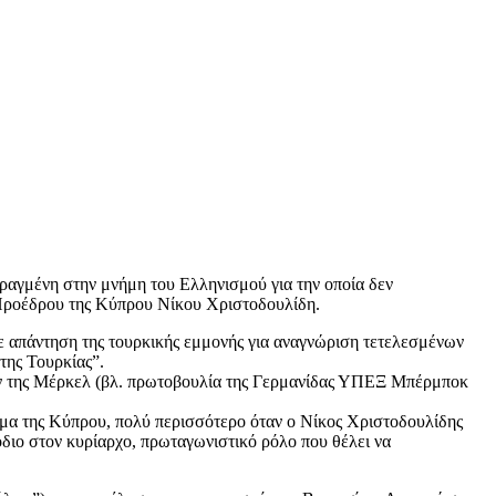
ραγμένη στην μνήμη του Ελληνισμού για την οποία δεν
υ Προέδρου της Κύπρου Νίκου Χριστοδουλίδη.
ε απάντηση της τουρκικής εμμονής για αναγνώριση τετελεσμένων
της Τουρκίας”.
είνην της Μέρκελ (βλ. πρωτοβουλία της Γερμανίδας ΥΠΕΞ Μπέρμποκ
τημα της Κύπρου, πολύ περισσότερο όταν ο Νίκος Χριστοδουλίδης
όδιο στον κυρίαρχο, πρωταγωνιστικό ρόλο που θέλει να