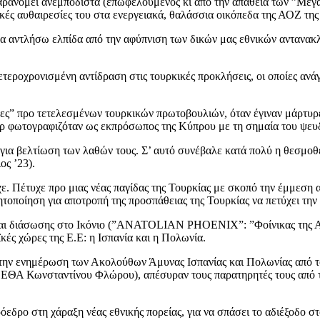
 παρανομεί ανεμπόδιστα (επωφελούμενος κι από την απάθεια των ”Μ
κές αυθαιρεσίες του στα ενεργειακά, θαλάσσια οικόπεδα της ΑΟΖ τη
 να αντλήσω ελπίδα από την αφύπνιση των δικών μας εθνικών ανταν
 ετεροχρονισμένη αντίδραση στις τουρκικές προκλήσεις, οι οποίες α
χθες” προ τετελεσμένων τουρκικών πρωτοβουλιών, όταν έγιναν μάρτ
άρ φωτογραφιζόταν ως εκπρόσωπος της Κύπρου με τη σημαία του ψευ
για βελτίωση των λαθών τους. Σ’ αυτό συνέβαλε κατά πολύ η θεσμο
ς ’23).
. Πέτυχε προ μιας νέας παγίδας της Τουρκίας με σκοπό την έμμεση
τοποίηση για αποτροπή της προσπάθειας της Τουρκίας να πετύχει τ
και διάσωσης στο Ικόνιο (”ANATOLIAN PHOENIX”: ”Φοίνικας της Ανα
ές χώρες της Ε.Ε: η Ισπανία και η Πολωνία.
ά την ενημέρωση των Ακολούθων Άμυνας Ισπανίας και Πολωνίας από 
ΕΘΑ Κωνσταντίνου Φλώρου), απέσυραν τους παρατηρητές τους από τ
δρο στη χάραξη νέας εθνικής πορείας, για να σπάσει το αδιέξοδο σ