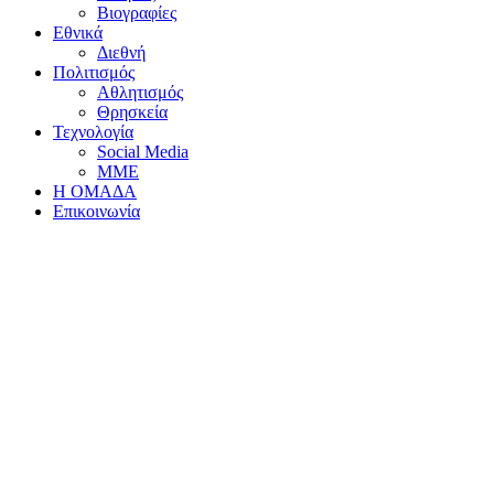
Βιογραφίες
Εθνικά
Διεθνή
Πολιτισμός
Αθλητισμός
Θρησκεία
Τεχνολογία
Social Media
ΜΜΕ
Η ΟΜΑΔΑ
Επικοινωνία