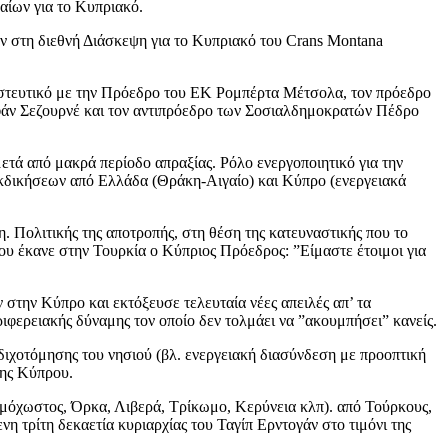
ίων για το Κυπριακό.
αν στη διεθνή Διάσκεψη για το Κυπριακό του Crans Montana
αναστευτικό με την Πρόεδρο του ΕΚ Ρομπέρτα Μέτσολα, τον πρόεδρο
φάν Σεζουρνέ και τον αντιπρόεδρο των Σοσιαλδημοκρατών Πέδρο
ετά από μακρά περίοδο απραξίας. Ρόλο ενεργοποιητικό για την
ιεκδικήσεων από Ελλάδα (Θράκη-Αιγαίο) και Κύπρο (ενεργειακά
η. Πολιτικής της αποτροπής, στη θέση της κατευναστικής που το
υ έκανε στην Τουρκία ο Κύπριος Πρόεδρος: ”Είμαστε έτοιμοι για
 στην Κύπρο και εκτόξευσε τελευταία νέες απειλές απ’ τα
φερειακής δύναμης τον οποίο δεν τολμάει να ”ακουμπήσει” κανείς.
ή διχοτόμησης του νησιού (βλ. ενεργειακή διασύνδεση με προοπτική
ρης Κύπρου.
όχωστος, Όρκα, Λιβερά, Τρίκωμο, Κερύνεια κλπ). από Τούρκους,
η τρίτη δεκαετία κυριαρχίας του Ταγίπ Ερντογάν στο τιμόνι της