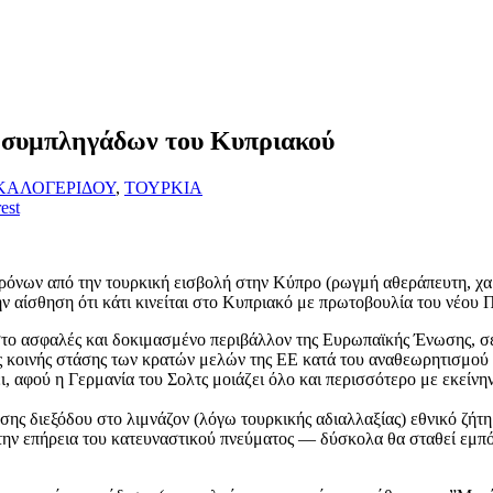
 συμπληγάδων του Κυπριακού
ΚΑΛΟΓΕΡΙΔΟΥ
,
ΤΟΥΡΚΙΑ
est
χρόνων από την τουρκική εισβολή στην Κύπρο (ρωγμή αθεράπευτη, χα
ν αίσθηση ότι κάτι κινείται στο Κυπριακό με πρωτοβουλία του νέο
 στο ασφαλές και δοκιμασμένο περιβάλλον της Ευρωπαϊκής Ένωσης, σ
ς κοινής στάσης των κρατών μελών της ΕΕ κατά του αναθεωρητισμού 
χύει, αφού η Γερμανία του Σολτς μοιάζει όλο και περισσότερο με εκ
σης διεξόδου στο λιμνάζον (λόγω τουρκικής αδιαλλαξίας) εθνικό ζή
ι την επήρεια του κατευναστικού πνεύματος — δύσκολα θα σταθεί εμπ