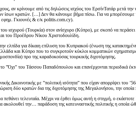
ους, αν κρίνουμε από τις δηλώσεις ισχύος του ΕρσίνΤατάρ μετά την ν
ν ίσων κρατών. […] Δεν θα κάνουμε βήμα πίσω. Για να μπορέσουμε να 
φημ. Γκιουνές & ε/κ politis.com.cy).
 του ισχυρού (Τουρκία) στον ανίσχυρο (Κύπρο), με σκοπό να περάσει 
και του Προέδρου Νίκου Χριστοδουλίδη.
 την ελπίδα για δίκαιη επίλυση του Κυπριακού (ένωση της κατακτημ
Ελλάδα και Κύπρο που το συγκροτούν κύκλοι κομματικών σχηματισμών
Ομοσπονδία) προ της καραδοκούσας τουρκικής διχοτόμησης.
υ το ”Όχι” του Τάσσου Παπαδόπουλου και επανέρχονται περιοδικά έκτ
κής Δικοινοτικής με ”πολιτική ισότητα” που είχαν απορρίψει του ’56
νώριση δύο κρατών δια της διχοτόμησης της Μεγαλονήσου, την οποία
α πεθάνει τελευταία. Μέχρι να έρθει όμως αυτή η στιγμή, ο εκάστοτε
ακολουθεί την… παράδοση της κατευναστικής πολιτικής η οποία ώθη