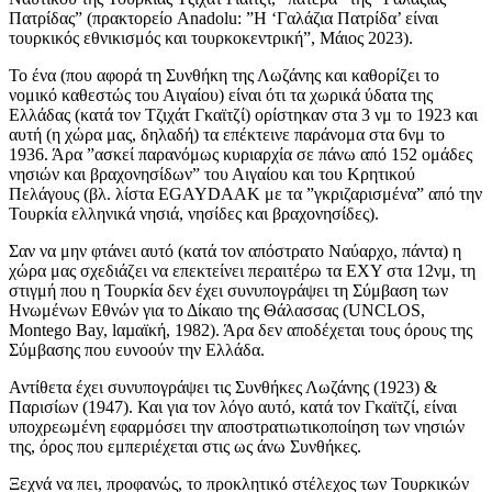
Πατρίδας” (πρακτορείο Anadolu: ”Η ‘Γαλάζια Πατρίδα’ είναι
τουρκικός εθνικισμός και τουρκοκεντρική”, Μάιος 2023).
Το ένα (που αφορά τη Συνθήκη της Λωζάνης και καθορίζει το
νομικό καθεστώς του Αιγαίου) είναι ότι τα χωρικά ύδατα της
Ελλάδας (κατά τον Τζιχάτ Γκαϊτζί) ορίστηκαν στα 3 νμ το 1923 και
αυτή (η χώρα μας, δηλαδή) τα επέκτεινε παράνομα στα 6νμ το
1936. Άρα ”ασκεί παρανόμως κυριαρχία σε πάνω από 152 ομάδες
νησιών και βραχονησίδων” του Αιγαίου και του Κρητικού
Πελάγους (βλ. λίστα EGAYDAAK με τα ”γκριζαρισμένα” από την
Τουρκία ελληνικά νησιά, νησίδες και βραχονησίδες).
Σαν να μην φτάνει αυτό (κατά τον απόστρατο Ναύαρχο, πάντα) η
χώρα μας σχεδιάζει να επεκτείνει περαιτέρω τα ΕΧΥ στα 12νμ, τη
στιγμή που η Τουρκία δεν έχει συνυπογράψει τη Σύμβαση των
Ηνωμένων Εθνών για το Δίκαιο της Θάλασσας (UNCLOS,
Montego Bay, lαµαϊκή, 1982). Άρα δεν αποδέχεται τους όρους της
Σύμβασης που ευνοούν την Ελλάδα.
Αντίθετα έχει συνυπογράψει τις Συνθήκες Λωζάνης (1923) &
Παρισίων (1947). Και για τον λόγο αυτό, κατά τον Γκαϊτζί, είναι
υποχρεωμένη εφαρμόσει την αποστρατιωτικοποίηση των νησιών
της, όρος που εμπεριέχεται στις ως άνω Συνθήκες.
Ξεχνά να πει, προφανώς, το προκλητικό στέλεχος των Τουρκικών