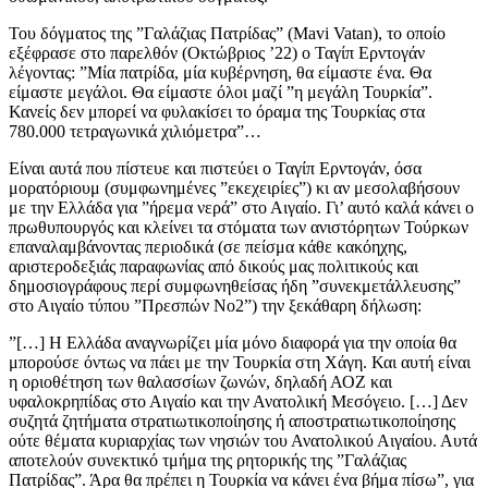
Του δόγματος της ”Γαλάζιας Πατρίδας” (Mavi Vatan), το οποίο
εξέφρασε στο παρελθόν (Οκτώβριος ’22) ο Ταγίπ Ερντογάν
λέγοντας: ”Μία πατρίδα, μία κυβέρνηση, θα είμαστε ένα. Θα
είμαστε μεγάλοι. Θα είμαστε όλοι μαζί ”η μεγάλη Τουρκία”.
Κανείς δεν μπορεί να φυλακίσει το όραμα της Τουρκίας στα
780.000 τετραγωνικά χιλιόμετρα”…
Είναι αυτά που πίστευε και πιστεύει ο Ταγίπ Ερντογάν, όσα
μορατόριουμ (συμφωνημένες ”εκεχειρίες”) κι αν μεσολαβήσουν
με την Ελλάδα για ”ήρεμα νερά” στο Αιγαίο. Γι’ αυτό καλά κάνει ο
πρωθυπουργός και κλείνει τα στόματα των ανιστόρητων Τούρκων
επαναλαμβάνοντας περιοδικά (σε πείσμα κάθε κακόηχης,
αριστεροδεξιάς παραφωνίας από δικούς μας πολιτικούς και
δημοσιογράφους περί συμφωνηθείσας ήδη ”συνεκμετάλλευσης”
στο Αιγαίο τύπου ”Πρεσπών Νο2”) την ξεκάθαρη δήλωση:
”[…] Η Ελλάδα αναγνωρίζει μία μόνο διαφορά για την οποία θα
μπορούσε όντως να πάει με την Τουρκία στη Χάγη. Και αυτή είναι
η οριοθέτηση των θαλασσίων ζωνών, δηλαδή ΑΟΖ και
υφαλοκρηπίδας στο Αιγαίο και την Ανατολική Μεσόγειο. […] Δεν
συζητά ζητήματα στρατιωτικοποίησης ή αποστρατιωτικοποίησης
ούτε θέματα κυριαρχίας των νησιών του Ανατολικού Αιγαίου. Αυτά
αποτελούν συνεκτικό τμήμα της ρητορικής της ”Γαλάζιας
Πατρίδας”. Άρα θα πρέπει η Τουρκία να κάνει ένα βήμα πίσω”, για