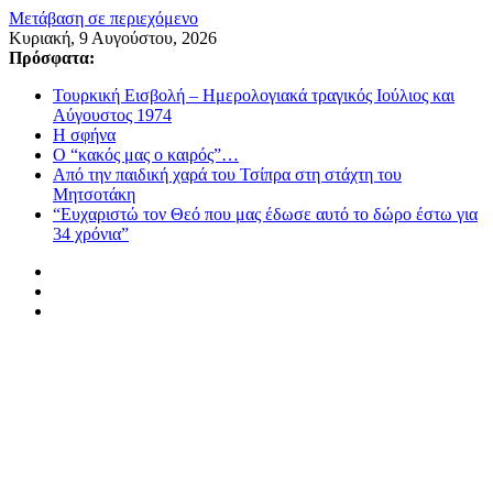
Μετάβαση σε περιεχόμενο
Κυριακή, 9 Αυγούστου, 2026
Πρόσφατα:
Τουρκική Εισβολή – Ημερολογιακά τραγικός Ιούλιος και
Αύγουστος 1974
Η σφήνα
Ο “κακός μας ο καιρός”…
Από την παιδική χαρά του Τσίπρα στη στάχτη του
Μητσοτάκη
“Ευχαριστώ τον Θεό που μας έδωσε αυτό το δώρο έστω για
34 χρόνια”