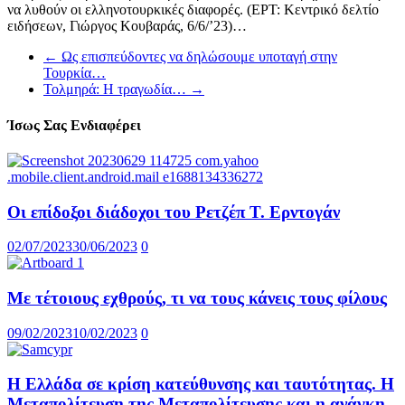
να λυθούν οι ελληνοτουρκικές διαφορές. (ΕΡΤ: Κεντρικό δελτίο
ειδήσεων, Γιώργος Κουβαράς, 6/6/’23)…
←
Ως επισπεύδοντες να δηλώσουμε υποταγή στην
Τουρκία…
Τολμηρά: Η τραγωδία…
→
Ίσως Σας Ενδιαφέρει
Οι επίδοξοι διάδοχοι του Ρετζέπ Τ. Ερντογάν
02/07/2023
30/06/2023
0
Με τέτοιους εχθρούς, τι να τους κάνεις τους φίλους
09/02/2023
10/02/2023
0
Η Ελλάδα σε κρίση κατεύθυνσης και ταυτότητας. Η
Μεταπολίτευση της Μεταπολίτευσης και η ανάγκη