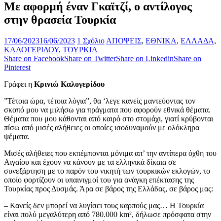
Με αφορμή έναν Γκαϊτζί, ο αντίλογος
στην θρασεία Τουρκία
17/06/2023
16/06/2023
1 Σχόλιο
ΑΠΟΨΕΙΣ
,
ΕΘΝΙΚΑ
,
ΕΛΛΑΔΑ
,
ΚΑΛΟΓΕΡΙΔΟΥ
,
ΤΟΥΡΚΙΑ
Share on Facebook
Share on Twitter
Share on Linkedin
Share on
Pinterest
Γράφει η
Κρινιώ Καλογερίδου
”Τέτοια ώρα, τέτοια λόγια”, θα ‘λεγε κανείς μαντεύοντας τον
σκοπό μου να μιλήσω για πράγματα που αφορούν εθνικά θέματα.
Θέματα που μου κάθονται από καιρό στο στομάχι, γιατί κρύβονται
πίσω από μισές αλήθειες οι οποίες ισοδυναμούν με ολόκληρα
ψέματα.
Μισές αλήθειες που εκπέμπονται μόνιμα απ’ την αντίπερα όχθη του
Αιγαίου και έχουν να κάνουν με τα ελληνικά δίκαια σε
συνεξάρτηση με το παρόν του νικητή των τουρκικών εκλογών, το
οποίο φορτίζουν οι υπαινιγμοί του για ανάγκη επέκτασης της
Τουρκίας προς Δυσμάς. Άρα σε βάρος της Ελλάδας, σε βάρος μας:
– Κανείς δεν μπορεί να λυγίσει τους καρπούς μας… Η Τουρκία
είναι πολύ μεγαλύτερη από 780.000 km², δήλωσε πρόσφατα στην