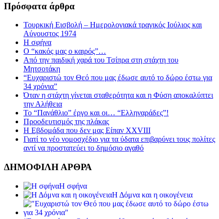
Πρόσφατα άρθρα
Τουρκική Εισβολή – Ημερολογιακά τραγικός Ιούλιος και
Αύγουστος 1974
Η σφήνα
Ο “κακός μας ο καιρός”…
Από την παιδική χαρά του Τσίπρα στη στάχτη του
Μητσοτάκη
“Ευχαριστώ τον Θεό που μας έδωσε αυτό το δώρο έστω για
34 χρόνια”
Όταν η στάχτη γίνεται σταθερότητα και η Φύση αποκαλύπτει
την Αλήθεια
Το “Πανάθλιο” έργο και οι… “Ελληναράδες”!
Προοδευτισμός της πλάκας
Η Εβδομάδα που δεν μας Είπαν XXVIII
Γιατί το νέο νομοσχέδιο για τα ύδατα επιβαρύνει τους πολίτες
αντί να προστατεύει το δημόσιο αγαθό
ΔΗΜΟΦΙΛΗ ΑΡΘΡΑ
Η σφήνα
Η Δόμνα και η οικογένεια