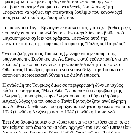
πρώτη ομιλία του μετά τη σύγκλιση του νέου υπουργικού
συμβουλίου στην Άγκυρα ο επανεκλεγείς ”σουλτάνος” μη
μπορώντας να κρύψει την επεκτατική βουλιμία που κανοναρχεί
τους γεωπολιτικούς σχεδιασμούς του.
Το παρόν του Ταγίπ Ερντογάν δεν παλεύεται, γιατί έχει βαθιές ρίζες
που ανάγονται στο παρελθόν του. Ένα παρελθόν που βρίθει από
μεγαλεπήβολα σχέδια και οράματα, με πρώτο αυτό της
επεκτατικότητας της Τουρκίας στα όρια της ”Γαλάζιας Πατρίδας”.
Όνειρο ζωής για τους Τούρκους (γεννημένο την επαύριο της
υπογραφής της Συνθήκης της Λωζάνης, εκατό χρόνια πριν), για την
ευόδωση του οποίου εντείνει την αποφασιστικότητά του ο νεο-
Οθωμανός Πρόεδρος προκειμένου να αναδείξει την Τουρκία σε
αυτόνομη περιφερειακή δύναμη με διεθνή επιρροή.
Η ανάδειξη της Τουρκίας όμως σε περιφερειακή δύναμη ισχύος
βάσει του δόγματος ”Mavi Vatan”, προϋποθέτει παραβίαση της
ελληνικής κυριαρχίας στην ελληνοτουρκική μεθόριο (Θράκη-
Αιγαίο), λόγος για τον οποίο ο Ταγίπ Ερντογάν ζητά αναθεώρηση
των Διεθνών Συνθηκών που χάραξαν τα ελληνοτουρκικά σύνορα το
1923 (Συνθήκη Λωζάνης) και το 1947 (Συνθήκη Παρισίων).
Έχει δυο βασικά χαρτιά στα χέρια του για να το πετύχει αυτό, όπως
τεκμαίρεται από άρθρο του πρώην αρχηγού του Γενικού Επιτελείου
Ναυτικού της Τουρκίας Τζιχάτ Γιαϊτζί, ”πατέρα” της ”Γαλάζιας