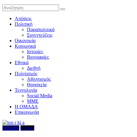
Απόψεις
Πολιτική
Παραπολιτικά
Συνεντεύξεις
Οικονομία
Κοινωνικά
Ιστορίες
Βιογραφίες
Εθνικά
Διεθνή
Πολιτισμός
Αθλητισμός
Θρησκεία
Τεχνολογία
Social Media
ΜΜΕ
Η ΟΜΑΔΑ
Επικοινωνία
Απόψεις
Εθνικά