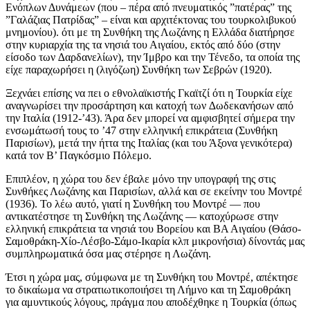
Ενόπλων Δυνάμεων (που – πέρα από πνευματικός ”πατέρας” της
”Γαλάζιας Πατρίδας” – είναι και αρχιτέκτονας του τουρκολιβυκού
μνημονίου). ότι με τη Συνθήκη της Λωζάνης η Ελλάδα διατήρησε
στην κυριαρχία της τα νησιά του Αιγαίου, εκτός από δύο (στην
είσοδο των ∆αρδανελίων), την Ίμβρο και την Τένεδο, τα οποία της
είχε παραχωρήσει η (λιγόζωη) Συνθήκη των Σεβρών (1920).
Ξεχνάει επίσης να πει ο εθνολαϊκιστής Γκαϊτζί ότι η Τουρκία είχε
αναγνωρίσει την προσάρτηση και κατοχή των ∆ωδεκανήσων από
την Ιταλία (1912-’43). Άρα δεν μπορεί να αμφισβητεί σήμερα την
ενσωμάτωσή τους το ’47 στην ελληνική επικράτεια (Συνθήκη
Παρισίων), μετά την ήττα της Ιταλίας (και του Άξονα γενικότερα)
κατά τον Β’ Παγκόσμιο Πόλεμο.
Επιπλέον, η χώρα του δεν έβαλε μόνο την υπογραφή της στις
Συνθήκες Λωζάνης και Παρισίων, αλλά και σε εκείνην του Μοντρέ
(1936). Το λέω αυτό, γιατί η Συνθήκη του Μοντρέ — που
αντικατέστησε τη Συνθήκη της Λωζάνης — κατοχύρωσε στην
ελληνική επικράτεια τα νησιά του Βορείου και ΒΑ Αιγαίου (Θάσο-
Σαμοθράκη-Χίο-Λέσβο-Σάμο-Ικαρία κλπ μικρονήσια) δίνοντάς μας
συμπληρωματικά όσα μας στέρησε η Λωζάνη.
Έτσι η χώρα μας, σύμφωνα με τη Συνθήκη του Μοντρέ, απέκτησε
το δικαίωμα να στρατιωτικοποιήσει τη Λήμνο και τη Σαμοθράκη
για αμυντικούς λόγους, πράγμα που αποδέχθηκε η Τουρκία (όπως