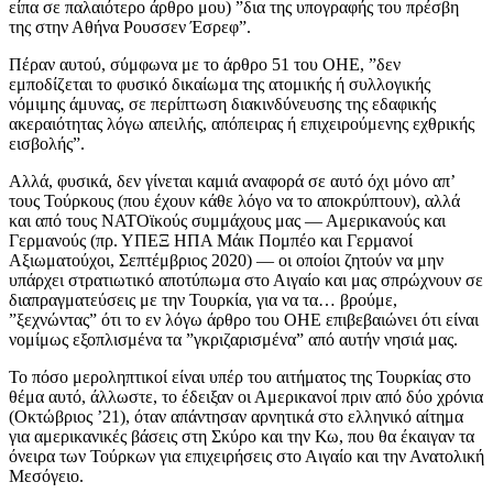
είπα σε παλαιότερο άρθρο μου) ”δια της υπογραφής του πρέσβη
της στην Αθήνα Ρουσσεν Έσρεφ”.
Πέραν αυτού, σύμφωνα με το άρθρο 51 του ΟΗΕ, ”δεν
εμποδίζεται το φυσικό δικαίωμα της ατομικής ή συλλογικής
νόμιμης άμυνας, σε περίπτωση διακινδύνευσης της εδαφικής
ακεραιότητας λόγω απειλής, απόπειρας ή επιχειρούμενης εχθρικής
εισβολής”.
Αλλά, φυσικά, δεν γίνεται καμιά αναφορά σε αυτό όχι μόνο απ’
τους Τούρκους (που έχουν κάθε λόγο να το αποκρύπτουν), αλλά
και από τους ΝΑΤΟϊκούς συμμάχους μας — Αμερικανούς και
Γερμανούς (πρ. ΥΠΕΞ ΗΠΑ Μάικ Πομπέο και Γερμανοί
Αξιωματούχοι, Σεπτέμβριος 2020) — οι οποίοι ζητούν να μην
υπάρχει στρατιωτικό αποτύπωμα στο Αιγαίο και μας σπρώχνουν σε
διαπραγματεύσεις με την Τουρκία, για να τα… βρούμε,
”ξεχνώντας” ότι το εν λόγω άρθρο του ΟΗΕ επιβεβαιώνει ότι είναι
νομίμως εξοπλισμένα τα ”γκριζαρισμένα” από αυτήν νησιά μας.
Το πόσο μεροληπτικοί είναι υπέρ του αιτήματος της Τουρκίας στο
θέμα αυτό, άλλωστε, το έδειξαν οι Αμερικανοί πριν από δύο χρόνια
(Οκτώβριος ’21), όταν απάντησαν αρνητικά στο ελληνικό αίτημα
για αμερικανικές βάσεις στη Σκύρο και την Κω, που θα έκαιγαν τα
όνειρα των Τούρκων για επιχειρήσεις στο Αιγαίο και την Ανατολική
Μεσόγειο.