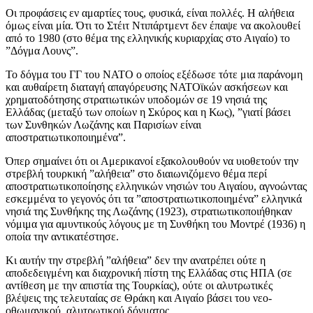
Οι προφάσεις εν αμαρτίες τους, φυσικά, είναι πολλές. Η αλήθεια
όμως είναι μία. Ότι το Στέιτ Ντιπάρτμεντ δεν έπαψε να ακολουθεί
από το 1980 (στο θέμα της ελληνικής κυριαρχίας στο Αιγαίο) το
”Δόγμα Λουνς”.
Το δόγμα του ΓΓ του ΝΑΤΟ ο οποίος εξέδωσε τότε μια παράνομη
και αυθαίρετη διαταγή απαγόρευσης ΝΑΤΟϊκών ασκήσεων και
χρηματοδότησης στρατιωτικών υποδομών σε 19 νησιά της
Ελλάδας (μεταξύ των οποίων η Σκύρος και η Κως), ”γιατί βάσει
των Συνθηκών Λωζάνης και Παρισίων είναι
αποστρατιωτικοποιημένα”.
Όπερ σημαίνει ότι οι Αμερικανοί εξακολουθούν να υιοθετούν την
στρεβλή τουρκική ”αλήθεια” στο διαιωνιζόμενο θέμα περί
αποστρατιωτικοποίησης ελληνικών νησιών του Αιγαίου, αγνοώντας
εσκεμμένα το γεγονός ότι τα ”αποστρατιωτικοποιημένα” ελληνικά
νησιά της Συνθήκης της Λωζάνης (1923), στρατιωτικοποιήθηκαν
νόμιμα για αμυντικούς λόγους με τη Συνθήκη του Μοντρέ (1936) η
οποία την αντικατέστησε.
Κι αυτήν την στρεβλή ”αλήθεια” δεν την ανατρέπει ούτε η
αποδεδειγμένη και διαχρονική πίστη της Ελλάδας στις ΗΠΑ (σε
αντίθεση με την απιστία της Τουρκίας), ούτε οι αλυτρωτικές
βλέψεις της τελευταίας σε Θράκη και Αιγαίο βάσει του νεο-
οθωμανικού, αλυτρωτικού δόγματος.