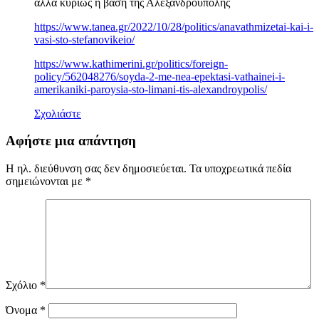
αλλά κυρίως η βάση της Αλεξανδρούπολης
https://www.tanea.gr/2022/10/28/politics/anavathmizetai-kai-i-
vasi-sto-stefanovikeio/
https://www.kathimerini.gr/politics/foreign-
policy/562048276/soyda-2-me-nea-epektasi-vathainei-i-
amerikaniki-paroysia-sto-limani-tis-alexandroypolis/
Σχολιάστε
Αφήστε μια απάντηση
Η ηλ. διεύθυνση σας δεν δημοσιεύεται.
Τα υποχρεωτικά πεδία
σημειώνονται με
*
Σχόλιο
*
Όνομα
*