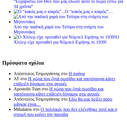
“Ευχαριστώ τον Θεό που μας έδωσε αυτό το δώρο έστω για
34 χρόνια”
Ο “κακός μας ο καιρός”…
Από την παιδική χαρά του Τσίπρα στη στάχτη του
Μητσοτάκη
Ο
Χίτλερ είχε προταθεί για Νόμπελ Ειρήνης το 1939!
Πρόσφατα σχόλια
Απόστολος Τσιμογιάννης
στο
Η σφήνα
ΑΤ
στο
Η χώρα που ζητά σωσίβιο και ταυτόχρονα κάνει
επίδειξη δύναμης στις αγορές
Apostolis Tsim
στο
Η χώρα που ζητά σωσίβιο και
ταυτόχρονα κάνει επίδειξη δύναμης στις αγορές
Απόστολος Τσιμογιάννης
στο
Εδώ θα μας δείξει πόσο
μάγκας είναι…
Mihalatou
στο
Ο πολιτικός που δεν ελέγχθηκε ποτέ και η
στιγμή που κρίνει την πατρίδα