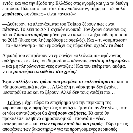
εντός, και για την έξοδο της Ελλάδος στις αγορές και για τα διεθνή
επιτόκια. Πώς αυτό που τότε ήταν «αδύνατο», σήμερα – σε πολύ
χειρότερες
συνθήκες – είναι «ανεκτό»;
—
Δεύτερον
, τα πλεονάσματα του Τσίπρα ξέρουν πως είναι
πέτσινα
. Το λέει το ΔΝΤ σχεδόν ανοικτά. Τον έχουν δανείσει ως
τώρα
7 δισεκατομμύρια
μόνο για να καλύψει ληξιπρόθεσμα μετά
το 2015 (δικές του ληξιπρόθεσμες οφειλές). Και – τι «σύμπτωση»
– το «πλεόνασμα» που εμφανίζει ως τώρα είναι σχεδόν
το ίδιο!
Δηλαδή του επιτρέπουν να εμφανίζει «πλεόνασμα» αφήνοντας
απλήρωτες οφειλές του δημοσίου – κάνοντας
«στάση πληρωμών»
– και μη πληρώνοντας νέες συντάξεις! Και του επέτρεπαν ακόμα,
να τα
μεταφέρει απευθείας στο χρέος!
Έχουν
αλλάξει τον τρόπο που μετράνε τα «πλεονάσματα»
και τα
«δημοσιονομικά κενά»… Αλλά όλη η «άσκηση» δεν βγαίνει
μεσοπρόθεσμα και το ξέρουν. Αλλά
δεν
τους νοιάζει πια…
—
Τρίτον
, μέχρι τώρα το επιχείρημα για την περικοπή της
«προσωπικής διαφοράς» στις συντάξεις ήταν ότι αν
δεν
γίνει, τότε
οι νέοι συνταξιούχοι θα
ζητήσουν αυξήσεις
. Κι αυτό θα
προκαλέσει αληθινό δημοσιονομικό «τσουνάμι» νέων
αναδρομικών – και
νέων εκροών από δω και μπρός
. Τώρα με τις
αποφάσεις των δικαστηρίων για τις προηγούμενες περικοπές