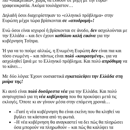
πιο «διακριτικά», χωρίς να έλθουν σε ρήξη με την ευρω-
γραφειοκρατία. Ακόμα τουλάχιστον…
Δηλαδή όσοι διαχειρίστηκαν το «ελληνικό πρόβλημα» στην
Ευρώπη μέχρι τώρα βρίσκονται
σε «αποδρομή»!
Ενώ όσοι είναι ισχυροί ή βρίσκονται σε άνοδο,
δεν
ασχολούνται με
την Ελλάδα – και δεν έχουν
καθόλου καλή εικόνα
για την
κυβέρνηση Τσίπρα.
Ή για να το πούμε αλλιώς, η Ενωμένη Ευρώπη
δεν
είναι πια και
τόσο ενωμένη – και πάντως είναι
πολύ «κουρασμένη»
, για να
ασχοληθεί ξανά με το Ελληνικό πρόβλημα. Και πολύ
απρόθυμη
να
το κάνει…
Με δύο λόγια: Έχουν ουσιαστικά
εγκαταλείψει την Ελλάδα στη
μοίρα της!
Κι αυτό είναι
πολύ δυσάρεστα νέα
για την Ελλάδα. Και πολύ
ανησυχητικό για τη
νέα κυβέρνηση
που θα προκύψει μετά τις
εκλογές. Όποτε κι αν γίνουν μέσα στην επόμενη χρονιά…
–Γιατί η νέα κυβέρνηση θα είναι εκείνη που θα κληθεί να
βγάλει τα κάστανα από τη φωτιά.
–Η νέα κυβέρνηση θα αναγκαστεί να δει πώς θα πληρώσει
όσα μπορούν να πληρωθούν – και πώς θα καλύψει τα