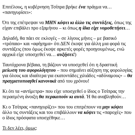
Επιτέλους, η κυβέρνηση Τσίπρα βρήκε
ένα
πράγμα να…
«πανηγυρίσει»:
Ότι της επέτρεψαν να
ΜΗΝ κόψει κι άλλο τις συντάξεις
, όπως της
είχαν επιβάλει προ εξαμήνου – κι όπως
η ίδια είχε νομοθετήσει
…
Δηλαδή, θα πάει σε εκλογές – σε λίγους μήνες – με βασικό
«τρόπαιο» και «αφήγημα» ότι ΔΕΝ έκοψε για άλλη μια φορά τις
συντάξεις (που όμως έκοψε αρκετές φορές προηγουμένως, ενώ
αρχικά είχε υποσχεθεί να…
αυξήσει!
)
Ταυτόχρονα βέβαια, τη βάζουν να υποσχεθεί ότι η δραστική
μείωση του αφορολόγητου
– που σημαίνει αύξηση της φορολογίας
για όλους και ιδιαίτερα για εκατοντάδες χιλιάδες «αδύναμους» –
θα
πραγματοποιηθεί κανονικά
από του χρόνου!
Κι ότι τα «αντίμετρα» που είχε υποσχεθεί ο ίδιος ο Τσίπρας την
περασμένη άνοιξη
θα περικοπούν κι αυτά
. Ή θα αναβληθούν…
Κι ο Τσίπρας «πανηγυρίζει» που του επιτρέπουν να
μην κόψει
άλλο τις συντάξεις και του επιβάλλουν
να κόψει
τις «παροχές» που
ο ίδιος πρόσφατα υποσχέθηκε…
Τι δεν λέει, όμως
: