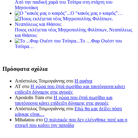
Από την παιδική χαρά του Τσίπρα στη στάχτη του
Μητσοτάκη
Ο “κακός μας ο καιρός”…
Ποιος εκλέγεται νέος Μητροπολίτης Φιλίππων, Νεαπόλεως
και Θάσου;
Το …Φαρ Ουέστ του
Τσίπρα…
Πρόσφατα σχόλια
Απόστολος Τσιμογιάννης
στο
Η σφήνα
ΑΤ
στο
Η χώρα που ζητά σωσίβιο και ταυτόχρονα κάνει
επίδειξη δύναμης στις αγορές
Apostolis Tsim
στο
Η χώρα που ζητά σωσίβιο και
ταυτόχρονα κάνει επίδειξη δύναμης στις αγορές
Απόστολος Τσιμογιάννης
στο
Εδώ θα μας δείξει πόσο
μάγκας είναι…
Mihalatou
στο
Ο πολιτικός που δεν ελέγχθηκε ποτέ και η
στιγμή που κρίνει την πατρίδα