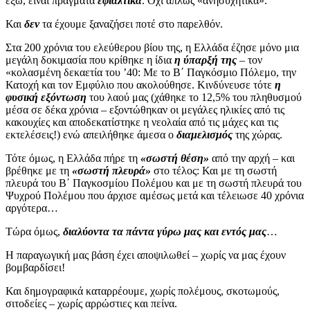
έξω, είναι πράγματα
εφιαλτικά
. Όχι απλώς «ανησυχητικά».
Και
δεν
τα έχουμε ξαναζήσει ποτέ στο παρελθόν.
Στα 200 χρόνια του ελεύθερου βίου της, η Ελλάδα έζησε μόνο μια
μεγάλη δοκιμασία που κρίθηκε η ίδια
η ύπαρξή της
– τον
«κολασμένη δεκαετία του ’40: Με το Β΄ Παγκόσμιο Πόλεμο, την
Κατοχή και τον Εμφύλιο που ακολούθησε. Κινδύνευσε τότε
η
φυσική εξόντωση
του λαού μας (χάθηκε το 12,5% του πληθυσμού
μέσα σε δέκα χρόνια – εξοντώθηκαν οι μεγάλες ηλικίες από τις
κακουχίες και αποδεκατίστηκε η νεολαία από τις μάχες και τις
εκτελέσεις!) ενώ απειλήθηκε άμεσα ο
διαμελισμός
της χώρας.
Τότε όμως, η Ελλάδα πήρε τη
«σωστή θέση»
από την αρχή – και
βρέθηκε με τη
«σωστή πλευρά»
στο τέλος: Και με τη σωστή
πλευρά του Β΄ Παγκοσμίου Πολέμου και με τη σωστή πλευρά του
Ψυχρού Πολέμου που άρχισε αμέσως μετά και τέλειωσε 40 χρόνια
αργότερα…
Τώρα όμως,
διαλύοντα τα πάντα γύρω μας και εντός μας
…
Η παραγωγική μας βάση έχει αποψιλωθεί – χωρίς να μας έχουν
βομβαρδίσει!
Και δημογραφικά καταρρέουμε, χωρίς πολέμους, σκοτωμούς,
σιτοδείες – χωρίς αρρώστιες και πείνα.