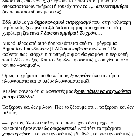
δικαστικές αποφάσεις, ξεπερνούν τα 3 δισεκατομμύρια (αν
αποκατασταθούν πλήρως) ή τουλάχιστον
το 1,5 δισεκατομμύριο
(αν αποκατασταθούν μερικώς).
Εδώ μιλάμε για
δημοσιονομικό εκτροχιασμό
που, στην καλύτερη
περίπτωση, ξεπερνά τα
4,5
δισεκατομμύρια το χρόνο και στη
χειρότερη
ξεπερνά 7 δισεκατομμύρια! Το χρόνο…
Μικρό μέρος από αυτό ήδη καλύπτεται από το Πρόγραμμα
Δημοσίων Επενδύσεων (ΠΔΕ) που
κόβεται
συνέχεια. Ήδη
φαίνεται πως υπάρχει η σιωπηλή συμφωνία για μόνιμη περικοπή
του ΠΔΕ στο εξής. Και το πληρώνει η ανάπτυξη, που γίνεται όλο
και πιο «αναιμική».
Όμως τα χρήματα που θα λείπουν,
ξεπερνάνε
όλα τα ετήσια
πλεονάσματα και τα υπέρ-πλεονάσματα μαζί!
Κι είναι φανερό ότι οι δανειστές μας έ
χουν πάψει να ασχολούνται
με την Ελλάδα!
Τα ξέρουν και δεν μιλούν. Πώς το ξέρουμε ότι… τα ξέρουν και δεν
μιλούν;
—
Πρώτον
, όλοι οι υπολογισμοί που είχαν κάνει μέχρι το
καλοκαίρι ήταν εντελώς
διαφορετικοί
. Από τότε τα πράγματα
χειροτέρεψαν
– και για την ανάπτυξη διεθνώς και για την ανάπτυξη