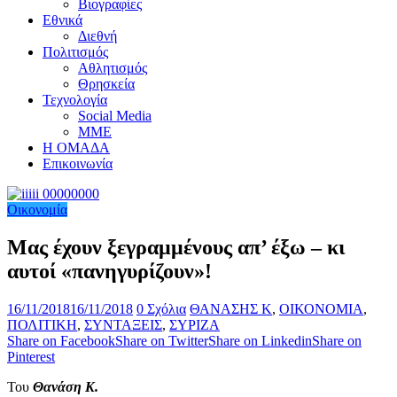
Βιογραφίες
Εθνικά
Διεθνή
Πολιτισμός
Αθλητισμός
Θρησκεία
Τεχνολογία
Social Media
ΜΜΕ
Η ΟΜΑΔΑ
Επικοινωνία
Οικονομία
Μας έχουν ξεγραμμένους απ’ έξω – κι
αυτοί «πανηγυρίζουν»!
16/11/2018
16/11/2018
0 Σχόλια
ΘΑΝΑΣΗΣ Κ
,
ΟΙΚΟΝΟΜΙΑ
,
ΠΟΛΙΤΙΚΗ
,
ΣΥΝΤΑΞΕΙΣ
,
ΣΥΡΙΖΑ
Share on Facebook
Share on Twitter
Share on Linkedin
Share on
Pinterest
Του
Θανάση
Κ.