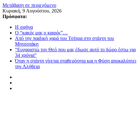
Μετάβαση σε περιεχόμενο
Κυριακή, 9 Αυγούστου, 2026
Πρόσφατα:
Η σφήνα
Ο “κακός μας ο καιρός”…
Από την παιδική χαρά του Τσίπρα στη στάχτη του
Μητσοτάκη
“Ευχαριστώ τον Θεό που μας έδωσε αυτό το δώρο έστω για
34 χρόνια”
Όταν η στάχτη γίνεται σταθερότητα και η Φύση αποκαλύπτει
την Αλήθεια