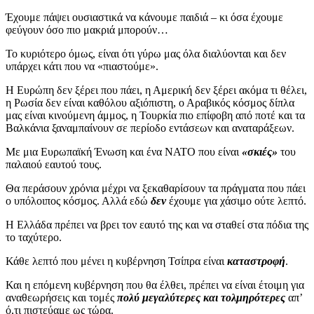
Έχουμε πάψει ουσιαστικά να κάνουμε παιδιά – κι όσα έχουμε
φεύγουν όσο πιο μακριά μπορούν…
Το κυριότερο όμως, είναι ότι γύρω μας όλα διαλύονται και δεν
υπάρχει κάτι που να «πιαστούμε».
Η Ευρώπη δεν ξέρει που πάει, η Αμερική δεν ξέρει ακόμα τι θέλει,
η Ρωσία δεν είναι καθόλου αξιόπιστη, ο Αραβικός κόσμος δίπλα
μας είναι κινούμενη άμμος, η Τουρκία πιο επίφοβη από ποτέ και τα
Βαλκάνια ξαναμπαίνουν σε περίοδο εντάσεων και αναταράξεων.
Με μια Ευρωπαϊκή Ένωση και ένα ΝΑΤΟ που είναι
«σκιές»
του
παλαιού εαυτού τους.
Θα περάσουν χρόνια μέχρι να ξεκαθαρίσουν τα πράγματα που πάει
ο υπόλοιπος κόσμος. Αλλά εδώ
δεν
έχουμε για χάσιμο ούτε λεπτό.
Η Ελλάδα πρέπει να βρει τον εαυτό της και να σταθεί στα πόδια της
το ταχύτερο.
Κάθε λεπτό που μένει η κυβέρνηση Τσίπρα είναι
καταστροφή
.
Και η επόμενη κυβέρνηση που θα έλθει, πρέπει να είναι έτοιμη για
αναθεωρήσεις και τομές
πολύ μεγαλύτερες και τολμηρότερες
απ’
ό,τι πιστεύαμε ως τώρα.