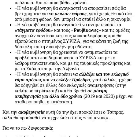
υπόλοιπα. Και σε ποιο βάθος χρόνου…
–Η νέα κυβέρνηση θα αναγκαστεί να αποφασίσει πώς θα
βρει χρήματα για να
μειώσει φόρους
, γιατί χωρίς θετικό σόκ
από μείωση φόρων δεν μπορεί να σταθεί άλλο η οικονομία.
–Η νέα κυβέρνηση θα αναγκαστεί να αντιμετωπίσει τα
«τάγματα εφόδου»
και τους «
Ρουβίκωνες
» και τις ομάδες
αναρχικών «αντίφα» και τους κουκουλοφόρους που θα
εξαπολύσει ο ηττημένος ΣΥΡΙΖΑ, για να κάνει τη ζωή της
δύσκολη και τη διακυβέρνηση αδύνατη.
–Η νέα κυβέρνηση θα χρειαστεί να αντιμετωπίσει τα
προβλήματα που δημιούργησε ο ΣΥΡΙΖΑ και με το
λαθρομεταναστευτικό, και με τις τουρκικές προκλήσεις και
με τα Σκόπια και με την Αλβανία…
–Η νέα κυβέρνηση θα πρέπει
να αλλάξει και τον εκλογικό
νόμο αμέσως
και να
εκλέξει Πρόεδρο
, γιατί αλλιώς η χώρα
θα οδηγηθεί σε άλλες δύο εκλογικές αναμετρήσεις (στην
καλύτερη περίπτωση!) και θα βρεθεί
σε μόνιμη
ακυβερνησία για άλλα δύο χρόνια
(2019 και 2020) μέχρι να
σταθεροποιηθεί η κατάσταση.
Και την
ακυβερνησία
αυτή θα την έχει προκαλέσει ο Τσίπρας,
αλλά θα προσπαθεί να τη χρεώσει στους «επόμενους»…
Για να το πω διαφορετικά
: