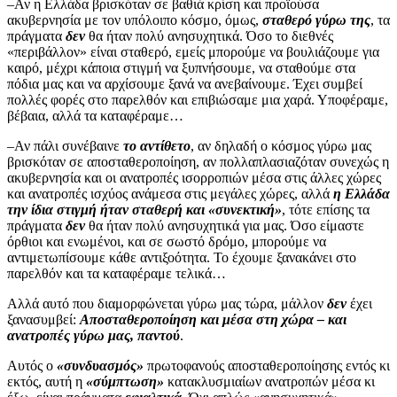
–Αν η Ελλάδα βρισκόταν σε βαθιά κρίση και προϊούσα
ακυβερνησία με τον υπόλοιπο κόσμο, όμως,
σταθερό γύρω της
, τα
πράγματα
δεν
θα ήταν πολύ ανησυχητικά. Όσο το διεθνές
«περιβάλλον» είναι σταθερό, εμείς μπορούμε να βουλιάζουμε για
καιρό, μέχρι κάποια στιγμή να ξυπνήσουμε, να σταθούμε στα
πόδια μας και να αρχίσουμε ξανά να ανεβαίνουμε. Έχει συμβεί
πολλές φορές στο παρελθόν και επιβιώσαμε μια χαρά. Υποφέραμε,
βέβαια, αλλά τα καταφέραμε…
–Αν πάλι συνέβαινε
το αντίθετο
, αν δηλαδή ο κόσμος γύρω μας
βρισκόταν σε αποσταθεροποίηση, αν πολλαπλασιαζόταν συνεχώς η
ακυβερνησία και οι ανατροπές ισορροπιών μέσα στις άλλες χώρες
και ανατροπές ισχύος ανάμεσα στις μεγάλες χώρες, αλλά
η Ελλάδα
την ίδια στιγμή ήταν σταθερή και «συνεκτική»
, τότε επίσης τα
πράγματα
δεν
θα ήταν πολύ ανησυχητικά για μας. Όσο είμαστε
όρθιοι και ενωμένοι, και σε σωστό δρόμο, μπορούμε να
αντιμετωπίσουμε κάθε αντιξοότητα. Το έχουμε ξανακάνει στο
παρελθόν και τα καταφέραμε τελικά…
Αλλά αυτό που διαμορφώνεται γύρω μας τώρα, μάλλον
δεν
έχει
ξανασυμβεί:
Αποσταθεροποίηση και μέσα στη χώρα – και
ανατροπές γύρω μας, παντού
.
Αυτός ο
«συνδυασμός»
πρωτοφανούς αποσταθεροποίησης εντός κι
εκτός, αυτή η
«σύμπτωση»
κατακλυσμιαίων ανατροπών μέσα κι