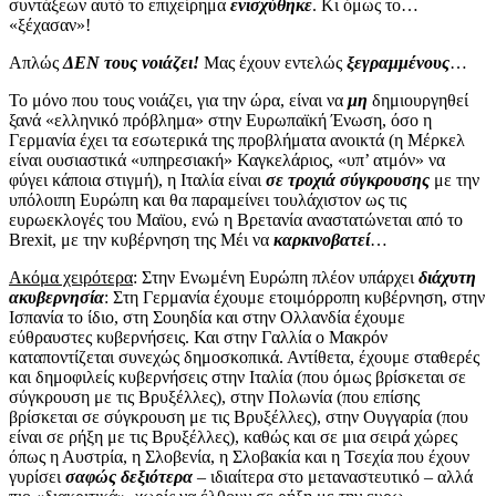
συντάξεων αυτό το επιχείρημα
ενισχύθηκε
. Κι όμως το…
«ξέχασαν»!
Απλώς
ΔΕΝ τους νοιάζει!
Μας έχουν εντελώς
ξεγραμμένους
…
Το μόνο που τους νοιάζει, για την ώρα, είναι να
μη
δημιουργηθεί
ξανά «ελληνικό πρόβλημα» στην Ευρωπαϊκή Ένωση, όσο η
Γερμανία έχει τα εσωτερικά της προβλήματα ανοικτά (η Μέρκελ
είναι ουσιαστικά «υπηρεσιακή» Καγκελάριος, «υπ’ ατμόν» να
φύγει κάποια στιγμή), η Ιταλία είναι
σε τροχιά σύγκρουσης
με την
υπόλοιπη Ευρώπη και θα παραμείνει τουλάχιστον ως τις
ευρωεκλογές του Μαϊου, ενώ η Βρετανία αναστατώνεται από το
Brexit, με την κυβέρνηση της Μέι να
καρκινοβατεί
…
Ακόμα χειρότερα
: Στην Ενωμένη Ευρώπη πλέον υπάρχει
διάχυτη
ακυβερνησία
: Στη Γερμανία έχουμε ετοιμόρροπη κυβέρνηση, στην
Ισπανία το ίδιο, στη Σουηδία και στην Ολλανδία έχουμε
εύθραυστες κυβερνήσεις. Και στην Γαλλία ο Μακρόν
καταποντίζεται συνεχώς δημοσκοπικά. Αντίθετα, έχουμε σταθερές
και δημοφιλείς κυβερνήσεις στην Ιταλία (που όμως βρίσκεται σε
σύγκρουση με τις Βρυξέλλες), στην Πολωνία (που επίσης
βρίσκεται σε σύγκρουση με τις Βρυξέλλες), στην Ουγγαρία (που
είναι σε ρήξη με τις Βρυξέλλες), καθώς και σε μια σειρά χώρες
όπως η Αυστρία, η Σλοβενία, η Σλοβακία και η Τσεχία που έχουν
γυρίσει
σαφώς δεξιότερα
– ιδιαίτερα στο μεταναστευτικό – αλλά