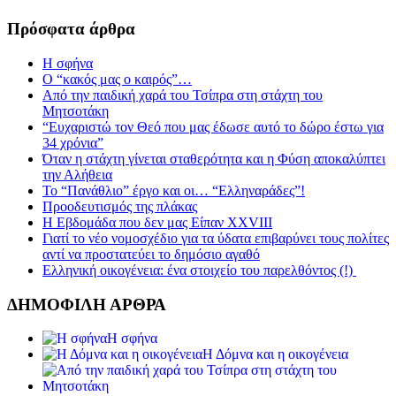
Πρόσφατα άρθρα
Η σφήνα
Ο “κακός μας ο καιρός”…
Από την παιδική χαρά του Τσίπρα στη στάχτη του
Μητσοτάκη
“Ευχαριστώ τον Θεό που μας έδωσε αυτό το δώρο έστω για
34 χρόνια”
Όταν η στάχτη γίνεται σταθερότητα και η Φύση αποκαλύπτει
την Αλήθεια
Το “Πανάθλιο” έργο και οι… “Ελληναράδες”!
Προοδευτισμός της πλάκας
Η Εβδομάδα που δεν μας Είπαν XXVIII
Γιατί το νέο νομοσχέδιο για τα ύδατα επιβαρύνει τους πολίτες
αντί να προστατεύει το δημόσιο αγαθό
Ελληνική οικογένεια: ένα στοιχείο του παρελθόντος (!)
ΔΗΜΟΦΙΛΗ ΑΡΘΡΑ
Η σφήνα
Η Δόμνα και η οικογένεια