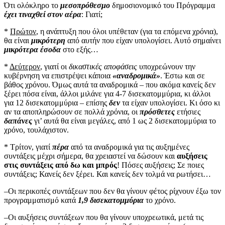
Ότι ολόκληρο το
μεσοπρόθεσμο
δημοσιονομικό του Πρόγραμμα
έχει τιναχθεί στον αέρα
: Γιατί;
*
Πρώτον
, η ανάπτυξη που όλοι υπέθεταν (για τα επόμενα χρόνια),
θα είναι
μικρότερη
από αυτήν που είχαν υπολογίσει. Αυτό σημαίνει
μικρότερα έσοδα
στο εξής…
*
Δεύτερον
, γιατί οι
δικαστικές αποφάσεις
υποχρεώνουν την
κυβέρνηση να επιστρέψει κάποια
«αναδρομικά»
. Έστω και σε
βάθος χρόνου. Όμως αυτά τα αναδρομικά – που ακόμα κανείς δεν
ξέρει πόσα είναι, άλλοι μιλάνε για 4-7 δισεκατομμύρια, κι άλλοι
για 12 δισεκατομμύρια – επίσης
δεν
τα είχαν υπολογίσει. Κι όσο κι
αν τα αποπληρώσουν σε πολλά χρόνια, οι
πρόσθετες
ετήσιες
δαπάνες
γι’ αυτά θα είναι μεγάλες, από 1 ως 2 δισεκατομμύρια το
χρόνο, τουλάχιστον.
* Τρίτον, γιατί
πέρα
από τα αναδρομικά για τις αυξημένες
συντάξεις μέχρι σήμερα, θα χρειαστεί να δώσουν και
αυξήσεις
στις συντάξεις από δω και μπρός
! Πόσες αυξήσεις; Σε ποιες
συντάξεις; Κανείς δεν ξέρει. Και κανείς δεν τολμά να ρωτήσει…
–Οι περικοπές συντάξεων που δεν θα γίνουν φέτος ρίχνουν έξω τον
προγραμματισμό κατά
1,9 δισεκατομμύρια
το χρόνο.
–Οι αυξήσεις συντάξεων που θα γίνουν υποχρεωτικά, μετά τις