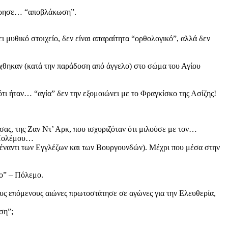
θεώρησε… “αποβλάκωση”.
 μυθικό στοιχείο, δεν είναι απαραίτητα “ορθολογικό”, αλλά δεν
χθηκαν (κατά την παράδοση από άγγελο) στο σώμα του Αγίου
ότι ήταν… “αγία” δεν την εξομοιώνει με το Φραγκίσκο της Ασίζης!
σας, της Ζαν Ντ’ Αρκ, που ισχυριζόταν ότι μιλούσε με τον…
ς Πολέμου…
η (έναντι των Εγγλέζων και των Βουργουνδών). Μέχρι που μέσα στην
νο” – Πόλεμο.
ους επόμενους αιώνες πρωτοστάτησε σε αγώνες για την Ελευθερία,
ση”;