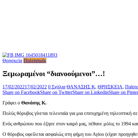
Θρησκεία
Πολιτισμός
Ξεμωραμένοι “διανοούμενοι”…!
17/02/2022
17/02/2022
0 Σχόλια
ΘΑΝΑΣΗΣ Κ
,
ΘΡΗΣΚΕΙΑ
,
Παϊσι
Share on Facebook
Share on Twitter
Share on Linkedin
Share on Pinter
Γράφει ο
Θανάσης Κ.
Πολύς θόρυβος γίνεται τελευταία για μια επιτυχημένη τηλεοπτική σ
Ενός ανθρώπου που έζησε στον καιρό μας, πέθανε μόλις το 1994 κα
Ο θόρυβος οφείλεται ασφαλώς στη φήμη του Αγίου (είχαν προηγηθε