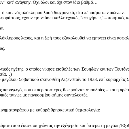
υν” κατ’ ανάγκην. Όχι όλοι και όχι στον ίδιο βαθμό…
 – ή και ενός ολόκληρου λαού διαχρονικά, στο πέρασμα των αιώνων.
σφορά τους, έχουν εμπνεύσει καλλιτεχνικές “αφηγήσεις” – ποιητικές κα
αι.
όκληρους λαούς, και η ζωή τους εξακολουθεί να εμπνέει είναι ασφα
υς,
ωτικός ηγέτης, ο οποίος νίκησε εισβολές των Σουηδών και των Τευτό
ησία…)
εγάλου Σοβιετικού σκηνοθέτη Άιζενσταίν το 1938, επί κυριαρχίας Στ
ς παραγωγές που οι περισσότερες θεωρούνται σπουδαίες – και η πρώτ
ικές ταινίες με παγκοσμίου φήμης συντελεστές.
Κινηματογράφου με καθαρά θρησκευτική θεματολογία:
ματα που έκανε οδηγώντας την εξέγερση και ύστερα τη μεγάλη Έξοδ