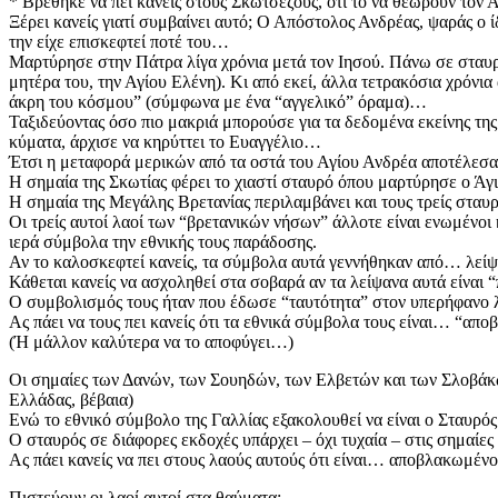
* Βρέθηκε να πει κανείς στους Σκωτσέζους, ότι το να θεωρούν τον 
Ξέρει κανείς γιατί συμβαίνει αυτό; Ο Απόστολος Ανδρέας, ψαράς ο 
την είχε επισκεφτεί ποτέ του…
Μαρτύρησε στην Πάτρα λίγα χρόνια μετά τον Ιησού. Πάνω σε σταυρ
μητέρα του, την Αγίου Ελένη). Κι από εκεί, άλλα τετρακόσια χρόνι
άκρη του κόσμου” (σύμφωνα με ένα “αγγελικό” όραμα)…
Ταξιδεύοντας όσο πιο μακριά μπορούσε για τα δεδομένα εκείνης τη
κύματα, άρχισε να κηρύττει το Ευαγγέλιο…
Έτσι η μεταφορά μερικών από τα οστά του Αγίου Ανδρέα αποτέλεσαν 
Η σημαία της Σκωτίας φέρει το χιαστί σταυρό όπου μαρτύρησε ο Άγι
Η σημαία της Μεγάλης Βρετανίας περιλαμβάνει και τους τρείς σταυρ
Οι τρείς αυτοί λαοί των “βρετανικών νήσων” άλλοτε είναι ενωμένοι κ
ιερά σύμβολα την εθνικής τους παράδοσης.
Αν το καλοσκεφτεί κανείς, τα σύμβολα αυτά γεννήθηκαν από… λείψα
Κάθεται κανείς να ασχοληθεί στα σοβαρά αν τα λείψανα αυτά είναι “
Ο συμβολισμός τους ήταν που έδωσε “ταυτότητα” στον υπερήφανο 
Ας πάει να τους πει κανείς ότι τα εθνικά σύμβολα τους είναι… “απ
(Ή μάλλον καλύτερα να το αποφύγει…)
Οι σημαίες των Δανών, των Σουηδών, των Ελβετών και των Σλοβάκω
Ελλάδας, βέβαια)
Ενώ το εθνικό σύμβολο της Γαλλίας εξακολουθεί να είναι ο Σταυρός
Ο σταυρός σε διάφορες εκδοχές υπάρχει – όχι τυχαία – στις σημαίε
Ας πάει κανείς να πει στους λαούς αυτούς ότι είναι… αποβλακωμένο
Πιστεύουν οι λαοί αυτοί στα θαύματα;