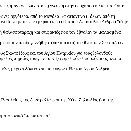
 όπως ήταν (σε ελάχιστους) γνωστή στην εποχή του η Σκωτία. Ούτε
ιώνες αργότερα, από το Μεγάλο Κωνσταντίνο (μάλλον από τη
εκίνησε να μεταφέρει μερικά ιερά οστά του Απόστολου Ανδρέα “στην
ή θαλασσοταραχή και στις ακτές που τον έβγαλαν τα μανιασμένα
, από την οποία γεννήθηκε (πολιτιστικά) το έθνος των Σκωτσέζων.
ους Σκωτσέζους και του Αγίου Πατρικίου για τους Ιρλανδούς.
ωριστές σημαίες τους, με τους ξεχωριστούς σταυρούς τους, και τα
λα, μερικά δόντια και μια επιγονατίδα του Αγίου Ανδρέα.
ασιλείου, της Αυστραλίας και της Νέας Ζηλανδίας (και της
υματουργικά “περιστατικά”.