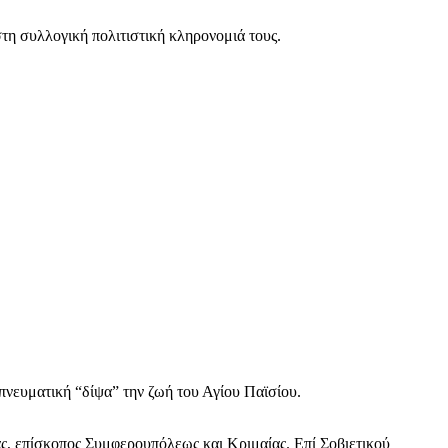
τη συλλογική πολιτιστική κληρονομιά τους.
πνευματική “δίψα” την ζωή του Αγίου Παϊσίου.
άς, επίσκοπος Συμφερουπόλεως και Κριμαίας. Επί Σοβιετικού