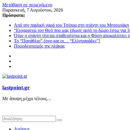
Μετάβαση σε περιεχόμενο
Παρασκευή, 7 Αυγούστου, 2026
Πρόσφατα:
Από την παιδική χαρά του Τσίπρα στη στάχτη του Μητσοτάκη
“Ευχαριστώ τον Θεό που μας έδωσε αυτό το δώρο έστω για 3
Όταν η στάχτη γίνεται σταθερότητα και η Φύση αποκαλύπτει 
Το “Πανάθλιο” έργο και οι… “Ελληναράδες”!
Προοδευτισμός της πλάκας
lastpoint.gr
Με άποψη μέχρι τέλους…
Απόψεις