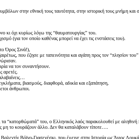
βόλων στην εθνική τους ταυτότητα, στην ιστορική τους μνήμη και σ
νο κι όχι κυρίως λόγω της “θαυματουργίας” του.
ισμό (για τον οποίο καθένας μπορεί να έχει τις ενστάσεις του).
το Όρος Σινά!),
αιρέτως, που έζησε με ταπεινότητα και αγάπη προς τον “πλησίον του”
νώρισαν.
αιρία να τον συναντήσουν.
ς αρετές.
ταλαβαίνεις…
γκλήματα, βιασμούς, διαφθορά, αδικία και εξαπάτηση,
ρετοι άνθρωποι.
ι τα “κατορθώματά” του, ο Ελληνικός λαός παρακολουθεί με αληθινή 
ας μη το κουράζουν άλλο. Δεν θα καταλάβουν τίποτε….
 Βαλεντίν Βόϊνο-Γιασενέσκι, που έμεινε στην Ιστορία ως Άγιος Λουκ