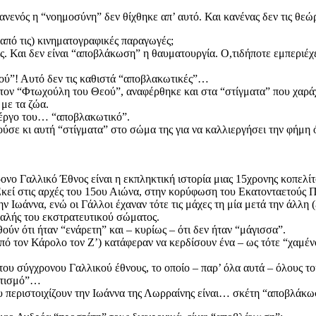
 Κανενός η “νοημοσύνη” δεν θίχθηκε απ’ αυτό. Και κανένας δεν τις 
 από τις) κινηματογραφικές παραγωγές;
. Και δεν είναι “αποβλάκωση” η θαυματουργία. Ο,τιδήποτε εμπεριέχει
ού”! Αυτό δεν τις καθιστά “αποβλακωτικές”…
 τον “Φτωχούλη του Θεού”, αναφέρθηκε και στα “στίγματα” που χαρά
 με τα ζώα.
ο έργο του… “αποβλακωτικό”.
ύσε κι αυτή “στίγματα” στο σώμα της για να καλλιεργήσει την φήμη 
ονο Γαλλικό Έθνος είναι η εκπληκτική ιστορία μιας 15χρονης κοπελίτ
 Εκεί στις αρχές του 15ου Αιώνα, στην κορύφωση του Εκατονταετού
ην Ιωάννα, ενώ οι Γάλλοι έχαναν τότε τις μάχες τη μία μετά την άλλ
εφαλής του εκστρατευτικού σώματος.
ν ότι ήταν “ενάρετη” και – κυρίως – ότι δεν ήταν “μάγισσα”.
(υπό τον Κάρολο τον Ζ’) κατάφεραν να κερδίσουν ένα – ως τότε “χαμέ
του σύγχρονου Γαλλικού έθνους, το οποίο – παρ’ όλα αυτά – όλους τ
ωτισμό”…
που περιστοιχίζουν την Ιωάννα της Λωρραίνης είναι… σκέτη “αποβλάκω