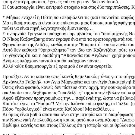
και η δεύτερη, φυσικά, έχει ως επίκεντρο τον ίδιο τον Ιησού.
Η θαυματουργία είναι κεντρικό στοιχείο και στις δύο περιπτώσεις.
* Μήπως ενοχλεί η Πίστη που περιβάλλει τις (και υπονοείται σαφώς
Μα η θαυματουργία είναι στο επίκεντρο μιας θρησκευτικής αφήγησης
παύει να είναι πηγή λογοτεχνικής έμπνευσης…
Στην αρχαία Τραγωδία υπάρχουν παρεμβάσεις του “από μηχανής Θε
Ο Νίκος Καζαντζάκης όταν έγραψε ένα από τα αριστουργήματά του,
Φραγκίσκου της Ασίζης, καθώς και την “θαυμαστή” επικοινωνία του
Αυτό δεν καθιστά “θρησκόληπτο” τον ίδιο τον Καζαντζάκη, ούτε τ
Το γεγονός ότι και η διαβόητη “Αθανασία του Αιγάλεω” χρησιμοποιο
Αγύρτες υπάρχουν παντού και θα υπάρχουν πάντα.
Αλλά κάθε θαυματουργία εξ ορισμού δεν είναι αγυρτεία.
Προσέξτε: Αν το καλοσκεφτεί κανείς θεμελιακός μύθος για το σύγχρ
Αρχάγγελο Γαβριήλ, τον Αγία Μαργαρίτα και την Αγία Αικατερίνη!
Όπως είναι φυσικό, κανείς δεν πίστευε στην αρχή, την φουκαριάρα τ
απελπισία τους δέχθηκαν τις “υποδείξεις” της και την έβαλαν επί κ
Αφού εξέτασαν προηγουμένως την… παρθενιά της, ώστε να βεβαιωθού
Και τότε έγινε το “θαύμα”! Με την Ιωάννα επί κεφαλής, οι Γάλλοι 
Πόσο “ορθολογικό” είναι αυτό; Καθόλου! Μα καθόλου…
Κι όμως είναι βαθιά αποτυπωμένο στην Ιστορία και τη διαμόρφωση 
την Κοινωνική Απελευθέρωση και σε αυτό που ονομάζουμε “Διαφ
Βρέθηκε κανείς να πει στους Γάλλους ότι η ιστορία και οι θρύλοι 