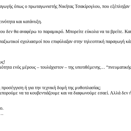
αγωγής όπως ο πρωταγωνιστής Νικήτας Τσακίρογλου, που εξέπληξαν τ
εινότητα και κατάνυξη.
 του δεν θα αναφέρω το παραμικρό. Μπορείτε εύκολα να τα βρείτε. Κα
απαξιωτικοί σχολιασμοί που επιφύλαξαν στην τηλεοπτική παραγωγή κά
υς!
μότητα ενός μέρους – τουλάχιστον – της υποτιθέμενης… “πνευματικής”
 προσέγγιση ή για την τεχνική δομή της μυθοπλασίας;
ι μπορούμε να τα κουβεντιάζουμε και να διαφωνούμε εσαεί. Αλλά δεν
ο.
ι…