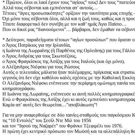
* Πρώτον, όλοι οι λαοί έχουν τους “αγίους” τους! Δεν τους “πιστεύο
Αλλά τους σέβονται και εμπνέονται απ’ αυτούς…
Τέτοιες “άγιες προσωπικότητες” ορίζουν την ταυτότητα μιας εποχής
Όχι μόνο τους σέβονται όλοι, αλλά και η ζωή τους, καθώς και η προ
Τίποτε διαφορετικό δεν συνέβη με τον καθ’ ημάς Άγιο Παϊσιο…
Που οι δικοί μας “διανοούμενοι”… βάρβαροι, δεν έμαθαν να σέβοντ
* Δεύτερον, παραδείγματα τέτοιων “αγίων προσώπων” που όρισαν ολ
ο Άγιος Πατρίκιος για την Ιρλανδία,
η Ιωάννα της Λωρραίνης (ή Παρθένος της Ορλεάνης) για τους Γάλλο
ο Άγιος Ανδρέας για τους Σκωτσέζους,
ο Άγιος Φραγκίσκος της Ασίζης για τους Ιταλούς (και όχι μόνο),
ο Αλέξανδρος Νιέφσκι για τους Ρώσους
Αυτός ο τελευταίος μάλιστα ήταν πολέμαρχος, πρίγκιπας και στρατι
γεγονός ότι δεν είχε καθόλου καλές σχέσεις με την Καθολική Εκκλ
Ο Αλέξανδρος Νιέφσκι ενέπνευσε την περίφημη ομώνυμη ταινία του μ
κινηματογράφου.
Η Ιωάννα της Λωραίνης, ενέπνευσε κι αυτή πολλές κινηματογραφικέ
Ενώ ο Φραγκίσκος της Ασίζης έχει κι αυτός εμπνεύσει κινηματογραφ
Καμία απ’ αυτές δεν θεωρείται…”αποβλάκωση”!
Για να μην αναφερθούμε σε δύο ταινίες-σταθμούς του παγκόσμιου 
τις “10 Εντολές” του Σεσίλ Ντε Μιλ του 1956
και τον “Ιησού της Ναζαρέτ” του Φράνκο Τζεφιρέλι του 1976.
Η πρώτη έχει κεντρικό πρόσωπο τον Μωϋσή και τα αλλεπάλληλη θαύ