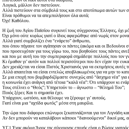
Λογικά, μάλλον δεν πιστεύουν.
Αλλά πιστεύουν στα σύμβολά τους και στο αποτύπωμα αυτών των συμ
Είναι πρόθυμοι να τα απεμπολήσουν όλα αυτά;
Όχι! Καθόλου.
Η ζωή του Αγίου Παϊσίου συγκινεί τους σύγχρονους Έλληνες, όχι μό
Όχι μόνο ούτε κυρίως γιατί ο ίδιος αφιερώθηκε από νωρίς στον μοναχ
Αλλά γιατί συμβολίζει ένα “ενάρετο” άνθρωπο,
που όπου πήγαινε τον αγάπησαν οι πάντες (ακόμα και οι Βεδουίνοι σ
που προσευχόταν για τους γύρω του, που βοηθούσε τους πάντες ανεξ
και που με αυτή του την συμπεριφορά σημάδεψε πολλούς που τον γ
Κι έμαθαν γι’ αυτόν και πολλοί περισσότεροι που δεν είχαν την ευκ
Δεν χρειάζεται να είσαι Πιστός Χριστιανός για να εκτιμήσεις αυτές τι
Αλλά απαιτείται να είσαι εντελώς αποβλακωμένος για να μην το κα
Σε μια εποχή που βομβαρδιζόμαστε συνεχώς από “άσχημα νέα” για ε
η κοινωνία έχει ανάγκη από τέτοια “καλά νέα”: Ότι υπάρχουν κι ενά
Τους στέλνει ο “Θεός”; Υπηρετούν το – άγνωστο – “θέλημά Του”;
Ποιός ξέρει; Και τι σημασία έχει.
Υπάρχουν, ωστόσο, και θέλουμε να ξέρουμε γι’ αυτούς.
Γιατί είναι μια “αχτίδα φωτός” μέσα στη μαυρίλα.
Την ώρα που διάφοροι επώνυμοι ξεκατινιάζονται για τον Λιγνάδη κα
Αν δεν μπορούν να καταλάβουν κάποιοι “διανοούμενοι” δικοί μας, 
ΥΓ.1 Ένας ακόμα Άγιος της σύγχρονης εποχής είναι ο Ρώσος γιατρός