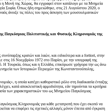
οι η Μονή της Χώρας, θα εγγραφεί στον κατάλογο με τα Μνημεία
ία Σοφία. Όπως ήδη σημειώθηκε, στις 21 Αυγούστου 2020, ο
 ναός άνοιξε τις πύλες του προς άσκηση των μουσουλμανικών
της Παγκόσμιας Πολιτιστικής και Φυσικής Κληρονομιάς της
νύπαρξης κρατών και λαών, και ειδικότερα και a fortiori, στην
ε στις 16 Νοεμβρίου 1972 στο Παρίσι, με την υπογραφή της
5. Η Τουρκία, όπως και η Ελλάδα, επικύρωσε γρήγορα την ως άνω
, μνημεία των Ιστορικών Περιοχών της Κωνσταντινούπολης,
μιάς», η οποία κατέχει καθοριστικό ρόλο στη διαδικασία ένταξης
έγχει, κατά αποκλειστική αρμοδιότητα, εάν τηρούνται τα κριτήρια
οστασία των χαρακτηριστικών του ως Μνημείου Παγκόσμιας
Παγκόσμιας Κληρονομιάς για κάθε μετατροπή που έχει σκοπό να
ίται να επιφέρει τις σχετικές αλλαγές μόνον έπειτα από έγκριση