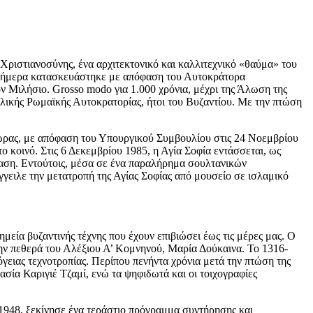
Χριστιανοσύνης, ένα αρχιτεκτονικό και καλλιτεχνικό «θαύμα» του
 σήμερα κατασκευάστηκε με απόφαση του Αυτοκράτορα
τον Μιλήσιο. Grosso modo για 1.000 χρόνια, μέχρι της Άλωση της
ολικής Ρωμαϊκής Αυτοκρατορίας, ήτοι του Βυζαντίου. Με την πτώση
χώρας, με απόφαση του Υπουργικού Συμβουλίου στις 24 Νοεμβρίου
ο κοινό. Στις 6 Δεκεμβρίου 1985, η Αγία Σοφία εντάσσεται, ως
αση. Εντούτοις, μέσα σε ένα παραλήρημα σουλτανικών
γγειλε την μετατροπή της Αγίας Σοφίας από μουσείο σε ισλαμικό
εία βυζαντινής τέχνης που έχουν επιβιώσει έως τις μέρες μας. Ο
την πεθερά του Αλέξιου Α’ Κομνηνού, Μαρία Δούκαινα. Το 1316-
γειας τεχνοτροπίας. Περίπου πενήντα χρόνια μετά την πτώση της
σία Καριγιέ Τζαμί, ενώ τα ψηφιδωτά και οι τοιχογραφίες
 1948, ξεκίνησε ένα τεράστιο πρόγραμμα συντήρησης και