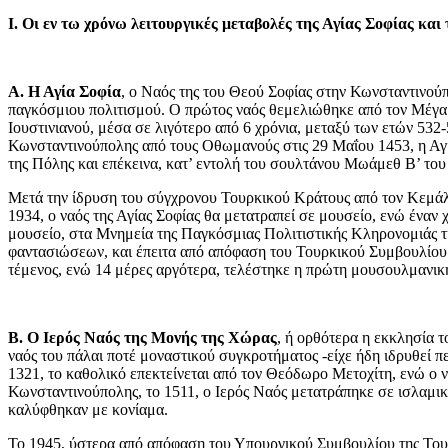
Ι. Οι εν τω χρόνω λειτουργικές μεταβολές της Αγίας Σοφίας κ
Α.
Η Αγία Σοφία
, ο Ναός της του Θεού Σοφίας στην Κωνσταντινούπ
παγκόσμιου πολιτισμού. Ο πρώτος ναός θεμελιώθηκε από τον Μέγα
Ιουστινιανού, μέσα σε λιγότερο από 6 χρόνια, μεταξύ των ετών 532-
Κωνσταντινούπολης από τους Οθωμανούς στις 29 Μαΐου 1453, η Αγία
της Πόλης και επέκεινα, κατ’ εντολή του σουλτάνου Μωάμεθ Β’ του
Μετά την ίδρυση του σύγχρονου Τουρκικού Κράτους από τον Κεμάλ
1934, ο ναός της Αγίας Σοφίας θα μετατραπεί σε μουσείο, ενώ έναν 
μουσείο, στα Μνημεία της Παγκόσμιας Πολιτιστικής Κληρονομιάς 
φαντασιώσεων, και έπειτα από απόφαση του Τουρκικού Συμβουλίου τη
τέμενος, ενώ 14 μέρες αργότερα, τελέστηκε η πρώτη μουσουλμανι
Β. Ο Ιερός Ναός της Μονής της Χώρας
, ή ορθότερα η
εκκλησία το
ναός του πάλαι ποτέ μοναστικού συγκροτήματος -είχε ήδη ιδρυθεί πε
1321, το καθολικό επεκτείνεται από τον Θεόδωρο Μετοχίτη, ενώ ο ν
Κωνσταντινούπολης, το 1511, ο Ιερός Ναός μετατράπηκε σε ισλαμικ
καλύφθηκαν με κονίαμα.
Το 1945, ύστερα από απόφαση του Υπουργικού Συμβουλίου της Τουρκ