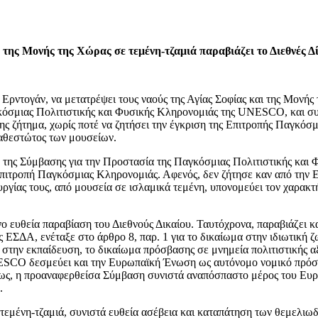
 της Μονής της Χώρας σε τεμένη-τζαμιά παραβιάζει το Διεθνές Δ
 Ερντογάν, να μετατρέψει τους ναούς της Αγίας Σοφίας και της Μονή
όσμιας Πολιτιστικής και Φυσικής Κληρονομιάς της UNESCO, και συνεπ
 ζήτημα, χωρίς ποτέ να ζητήσει την έγκριση της Επιτροπής Παγκόσμια
 καθεστώτος των μουσείων.
 14 της Σύμβασης για την Προστασία της Παγκόσμιας Πολιτιστικής κ
 Επιτροπή Παγκόσμιας Κληρονομιάς. Αφενός, δεν ζήτησε καν από την 
τουργίας τους, από μουσεία σε ισλαμικά τεμένη, υπονομεύει τον χαρ
νο ευθεία παραβίαση του Διεθνούς Δικαίου. Ταυτόχρονα, παραβιάζει 
 ΕΣΔΑ, ενέταξε στο άρθρο 8, παρ. 1 για το δικαίωμα στην ιδιωτική ζ
ην εκπαίδευση, το δικαίωμα πρόσβασης σε μνημεία πολιτιστικής αξ
ESCO δεσμεύει και την Ευρωπαϊκή Ένωση ως αυτόνομο νομικό πρόσωπ
όπως, η προαναφερθείσα Σύμβαση συνιστά αναπόσπαστο μέρος του Ευρ
πτική.
τεμένη-τζαμιά, συνιστά ευθεία ασέβεια και καταπάτηση των θεμελιωδ