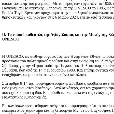
αποκατάστασης του μνημείου. Με το πέρας των εργασιών, το 1958, 
Παγκόσμιας Πολιτιστικής Κληρονομιάς της UNESCO το 1985, ως τμ
Ρετζέπ Ταγίπ Ερντογάν προχώρησε στην προκλητική ανακοίνωση περ
θρησκευτικών καθηκόντων στις 6 Μαΐου 2024, έπειτα από τέσσερα
ΙΙ. Το νομικό καθεστώς της Αγίας Σοφίας και της Μονής της 
UNESCO
Η UNESCO, ως διεθνής οργανισμός των Ηνωμένων Εθνών, αποσκοπεί σ
προστασία του πολιτισμικού πλούτου και στην ενίσχυση του διαλό
Σύμβασης για την «Προστασία της Παγκόσμιας Πολιτιστικής και Φυσ
Σύμβαση, ήδη από τις 14 Φεβρουαρίου 1983. Και επίσης σχετικά γρ
εντάχθηκαν, ως μουσεία, στον παραπάνω κατάλογο.
Στα άρθρα 8-14 της προμνημονευόμενης Σύμβασης προβλέπεται η ίδρ
ενός μνημείου στον Κατάλογο. Αναλυτικότερα, για τον χαρακτηρισμό 
που έχει θεσπίσει η ίδια. Επιπρόσθετα, και επέκεινα της εντάξεως
Πολιτιστικής Κληρονομιάς.
Εκ των όσων προεκτέθηκαν, ανάγεται το συμπέρασμα ότι το οικείο
επιφέρει στον χαρακτήρα και τη λειτουργία Μνημείου Παγκόσμιας Π