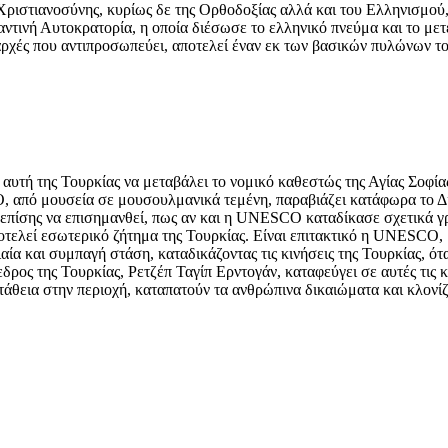
 Χριστιανοσύνης, κυρίως δε της Ορθοδοξίας αλλά και του Ελληνισμού,
αντινή Αυτοκρατορία, η οποία διέσωσε το ελληνικό πνεύμα και το μετ
αρχές που αντιπροσωπεύει, αποτελεί έναν εκ των βασικών πυλώνων το
υτή της Τουρκίας να μεταβάλει το νομικό καθεστώς της Αγίας Σοφία
πό μουσεία σε μουσουλμανικά τεμένη, παραβιάζει κατάφωρα το Διεθ
επίσης να επισημανθεί, πως αν και η UNESCO καταδίκασε σχετικά γρή
ποτελεί εσωτερικό ζήτημα της Τουρκίας. Είναι επιτακτικό η UNESC
ία και συμπαγή στάση, καταδικάζοντας τις κινήσεις της Τουρκίας, ότα
εδρος της Τουρκίας, Ρετζέπ Ταγίπ Ερντογάν, καταφεύγει σε αυτές τις
άθεια στην περιοχή, καταπατούν τα ανθρώπινα δικαιώματα και κλονίζ