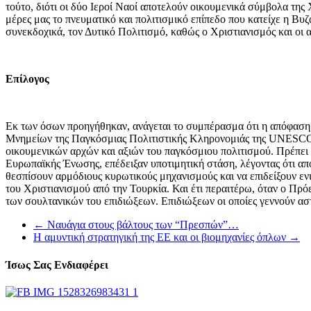
τούτο, διότι οι δύο Ιεροί Ναοί αποτελούν οικουμενικά σύμβολα της
μέρες μας το πνευματικό και πολιτισμικό επίπεδο που κατείχε η Βυζ
συνεκδοχικά, τον Δυτικό Πολιτισμό, καθώς ο Χριστιανισμός και οι 
Επίλογος
Εκ των όσων προηγήθηκαν, ανάγεται το συμπέρασμα ότι η απόφαση α
Μνημείων της Παγκόσμιας Πολιτιστικής Κληρονομιάς της UNESCO, α
οικουμενικών αρχών και αξιών του παγκόσμιου πολιτισμού. Πρέπει 
Ευρωπαϊκής Ένωσης, επέδειξαν υποτιμητική στάση, λέγοντας ότι α
θεσπίσουν αρμόδιους κυρωτικούς μηχανισμούς και να επιδείξουν ενια
του Χριστιανισμού από την Τουρκία. Και έτι περαιτέρω, όταν ο Πρό
των σουλτανικών του επιδιώξεων. Επιδιώξεων οι οποίες γεννούν αστ
←
Ναυάγια στους βάλτους των “Πρεσπών”…
Η αμυντική στρατηγική της ΕΕ και οι βιομηχανίες όπλων
→
Ίσως Σας Ενδιαφέρει