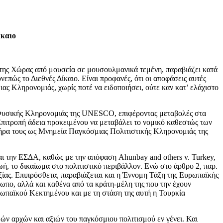
ίκαιο
ς της Χώρας από μουσεία σε μουσουλμανικά τεμένη, παραβιάζει κατά
ώς το Διεθνές Δίκαιο. Είναι προφανές, ότι οι αποφάσεις αυτές
ς Κληρονομιάς, χωρίς ποτέ να ειδοποιήσει, ούτε καν κατ’ ελάχιστο
αι Φυσικής Κληρονομιάς της UNESCO, επιφέροντας μεταβολές στα
Επιτροπή άδεια προκειμένου να μεταβάλει το νομικό καθεστώς των
ακτήρα τους ως Μνημεία Παγκόσμιας Πολιτιστικής Κληρονομιάς της
και την ΕΣΔΑ, καθώς με την απόφαση Ahunbay and others v. Turkey,
ωή, το δικαίωμα στο πολιτιστικό περιβάλλον. Ενώ στο άρθρο 2, παρ.
ίας. Επιπρόσθετα, παραβιάζεται και η Έννομη Τάξη της Ευρωπαϊκής
ο, αλλά και καθένα από τα κράτη-μέλη της που την έχουν
ωπαϊκού Κεκτημένου και με τη στάση της αυτή η Τουρκία
ών αρχών και αξιών του παγκόσμιου πολιτισμού εν γένει. Και