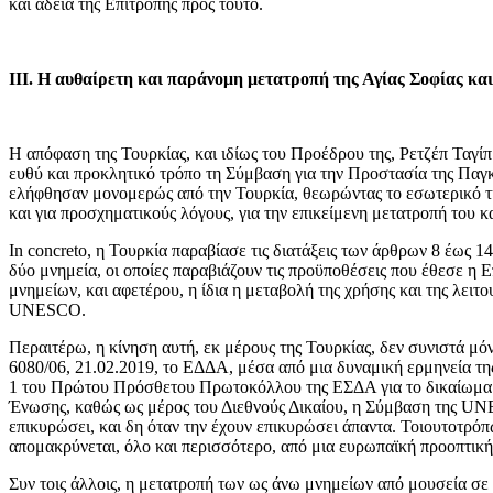
και άδεια της Επιτροπής προς τούτο.
ΙΙΙ. Η αυθαίρετη και παράνομη μετατροπή της Αγίας Σοφίας και
Η απόφαση της Τουρκίας, και ιδίως του Προέδρου της, Ρετζέπ Ταγίπ
ευθύ και προκλητικό τρόπο τη Σύμβαση για την Προστασία της Παγκ
ελήφθησαν μονομερώς από την Τουρκία, θεωρώντας το εσωτερικό της
και για προσχηματικούς λόγους, για την επικείμενη μετατροπή του
In concreto, η Τουρκία παραβίασε τις διατάξεις των άρθρων 8 έως
δύο μνημεία, οι οποίες παραβιάζουν τις προϋποθέσεις που έθεσε η
μνημείων, και αφετέρου, η ίδια η μεταβολή της χρήσης και της λει
UNESCO.
Περαιτέρω, η κίνηση αυτή, εκ μέρους της Τουρκίας, δεν συνιστά μό
6080/06, 21.02.2019, το ΕΔΔΑ, μέσα από μια δυναμική ερμηνεία της
1 του Πρώτου Πρόσθετου Πρωτοκόλλου της ΕΣΔΑ για το δικαίωμα στ
Ένωσης, καθώς ως μέρος του Διεθνούς Δικαίου, η Σύμβαση της UN
επικυρώσει, και δη όταν την έχουν επικυρώσει άπαντα. Τοιουτοτρ
απομακρύνεται, όλο και περισσότερο, από μια ευρωπαϊκή προο
Συν τοις άλλοις, η μετατροπή των ως άνω μνημείων από μουσεία σε 