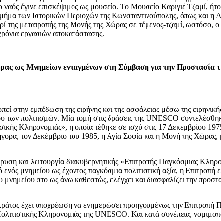
ο ναός έγινε επισκέψιμος ως μουσείο. Το Μουσείο Καριγιέ Τζαμί, ήτ
ήμα των Ιστορικών Περιοχών της Κωνσταντινούπολης, όπως και η Αγ
ί της μετατροπής της Μονής της Χώρας σε τέμενος-τζαμί, ωστόσο, ο
 χρόνια εργασιών αποκατάστασης.
Χώρας ως Μνημείων ενταγμένων στη Σύμβαση για την Προστασία 
την εμπέδωση της ειρήνης και της ασφάλειας μέσω της ειρηνικής συ
γου των πολιτισμών. Μία τομή στις δράσεις της UNESCO συντελέσθηκ
ικής Κληρονομιάς», η οποία τέθηκε σε ισχύ στις 17 Δεκεμβρίου 197
ήγορα, τον Δεκέμβριο του 1985, η Αγία Σοφία και η Μονή της Χώρας
υση και λειτουργία διακυβερνητικής «Επιτροπής Παγκόσμιας Κληρονο
ενός μνημείου ως έχοντος παγκόσμια πολιτιστική αξία, η Επιτροπή ελ
 του μνημείου στο ως άνω καθεστώς, ελέγχει και διασφαλίζει την πρ
 κράτος έχει υποχρέωση να ενημερώσει προηγουμένως την Επιτροπή 
ολιτιστικής Κληρονομιάς της UNESCO. Και κατά συνέπεια, νομιμοποιε