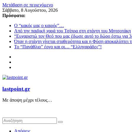
Μετάβαση σε περιεχόμενο
Σάββατο, 8 Αυγούστου, 2026
Πρόσφατα:
Ο “κακός μας ο καιρός”…
Από την παιδική χαρά του Τσίπρα στη στάχτη του Μητσοτάκη
“Ευχαριστώ τον Θεό που μας έδωσε αυτό το δώρο έστω για 3
Όταν η στάχτη γίνεται σταθερότητα και η Φύση αποκαλύπτει 
Το “Πανάθλιο” έργο και οι… “Ελληναράδες”!
lastpoint.gr
Με άποψη μέχρι τέλους…
Απόψεις