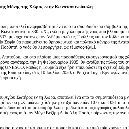
αι της Μόνης της Χώρας στην Κωνσταντινούπολη
ολη, αποτελεί αναμφισβήτητα ένα από τα σπουδαιότερα σύμβολα της 
 Κωνσταντίνο το 330 μ.Χ., ενώ ο μεγαλοπρεπής ναός που βλέπουμε
537, με αρχιτέκτονες τον Ανθέμιο από τις Τράλλεις και τον Ισίδωρο 
 Σοφία θα παραμείνει το θρησκευτικό και πολιτικό κέντρο της Ανατ
 Πορθητή, ο ναός θα λειτουργήσει ως τέμενος-τζαμί.
 Ατατούρκ, και στο πλαίσιο μιας προσπάθειας εκσυγχρονισμού της 
χρόνο αργότερα, την 1
η
Φεβρουαρίου 1935, θα ανοίξει τις πύλες του στ
της UNESCO, καθώς η Τουρκία είχε ήδη επικυρώσει τη σχετική Σύμβ
ς Επικρατείας, στις 10 Ιουλίου 2020, ο Ρετζέπ Ταγίπ Ερντογάν, ανή
κή προσευχή.
υ Αγίου Σωτήρος εν τη Χώρα, αποτελεί ένα από τα σημαντικότερα μνημ
ρί τον 6
ο
μ.Χ. αιώνα- χτίστηκε μεταξύ των ετών 1077 και 1081 από 
αός διακοσμείται με απαράμιλλα ψηφιδωτά και τοιχογραφίες παλαιολό
ό τέμενος από τον Μέγα Βεζίρη Ατίκ Αλή Πασά, παίρνοντας την ονομα
ίας, ο ναός μετατράπηκε σε μουσείο και έπειτα από τρία χρόνια, το