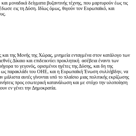
 και μοναδικά δείγματα βυζαντινής τέχνης, που μαρτυρούν έως τις
έδωσε εις τη Δύση. Ιδίως όμως, θιγούν τον Ευρωπαϊκό, και
υς.
ς και της Μονής της Χώρας, μνημεία ενταγμένα στον κατάλογο των
νές Δίκαιο και επιδεικνύει προκλητική ασέβεια έναντι των
γορα το γεγονός, ορισμένοι ηγέτες της Δύσης, και δη της
O, ως παρακλάδι του ΟΗΕ, και η Ευρωπαϊκή Ένωση συλλήβδην, να
ν μάλιστα αυτές γίνονται υπό το πλαίσιο μιας πολιτικής εκρίζωσης
 κινήσεις προς εσωτερική κατανάλωση και με στόχο την υλοποίηση
ουν εν γένει την Δημοκρατία.