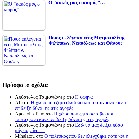
Ο “κακός μας ο καιρός”…
Ποιος εκλέγεται νέος Μητροπολίτης
Φιλίππων, Νεαπόλεως και Θάσου;
Πρόσφατα σχόλια
Απόστολος Τσιμογιάννης
στο
Η σφήνα
ΑΤ
στο
Η χώρα που ζητά σωσίβιο και ταυτόχρονα κάνει
επίδειξη δύναμης στις αγορές
Apostolis Tsim
στο
Η χώρα που ζητά σωσίβιο και
ταυτόχρονα κάνει επίδειξη δύναμης στις αγορές
Απόστολος Τσιμογιάννης
στο
Εδώ θα μας δείξει πόσο
μάγκας είναι…
Mihalatou
στο
Ο πολιτικός που δεν ελέγχθηκε ποτέ και η