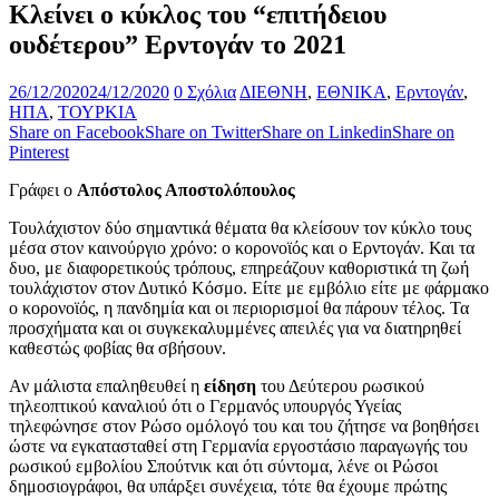
Κλείνει ο κύκλος του “επιτήδειου
ουδέτερου” Ερντογάν το 2021
26/12/2020
24/12/2020
0 Σχόλια
ΔΙΕΘΝΗ
,
ΕΘΝΙΚΑ
,
Ερντογάν
,
ΗΠΑ
,
ΤΟΥΡΚΙΑ
Share on Facebook
Share on Twitter
Share on Linkedin
Share on
Pinterest
Γράφει ο
Απόστολος Αποστολόπουλος
Τουλάχιστον δύο σημαντικά θέματα θα κλείσουν τον κύκλο τους
μέσα στον καινούργιο χρόνο: ο κορονοϊός και ο Ερντογάν. Και τα
δυο, με διαφορετικούς τρόπους, επηρεάζουν καθοριστικά τη ζωή
τουλάχιστον στον Δυτικό Κόσμο. Είτε με εμβόλιο είτε με φάρμακο
ο κορονοϊός, η πανδημία και οι περιορισμοί θα πάρουν τέλος. Τα
προσχήματα και οι συγκεκαλυμμένες απειλές για να διατηρηθεί
καθεστώς φοβίας θα σβήσουν.
Αν μάλιστα επαληθευθεί η
είδηση
του Δεύτερου ρωσικού
τηλεοπτικού καναλιού ότι ο Γερμανός υπουργός Υγείας
τηλεφώνησε στον Ρώσο ομόλογό του και του ζήτησε να βοηθήσει
ώστε να εγκατασταθεί στη Γερμανία εργοστάσιο παραγωγής του
ρωσικού εμβολίου Σπούτνικ και ότι σύντομα, λένε οι Ρώσοι
δημοσιογράφοι, θα υπάρξει συνέχεια, τότε θα έχουμε πρώτης