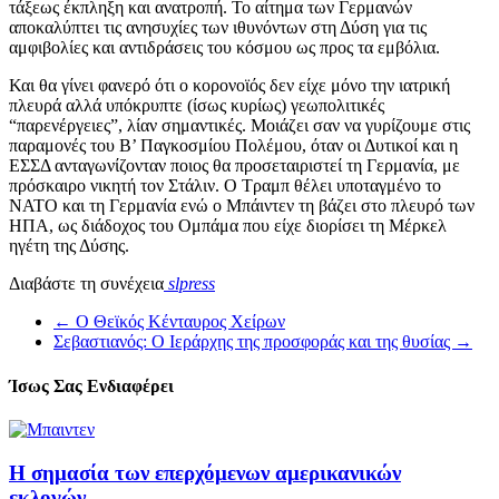
τάξεως έκπληξη και ανατροπή. Το αίτημα των Γερμανών
αποκαλύπτει τις ανησυχίες των ιθυνόντων στη Δύση για τις
αμφιβολίες και αντιδράσεις του κόσμου ως προς τα εμβόλια.
Και θα γίνει φανερό ότι ο κορονοϊός δεν είχε μόνο την ιατρική
πλευρά αλλά υπόκρυπτε (ίσως κυρίως) γεωπολιτικές
“παρενέργειες”, λίαν σημαντικές. Μοιάζει σαν να γυρίζουμε στις
παραμονές του Β’ Παγκοσμίου Πολέμου, όταν οι Δυτικοί και η
ΕΣΣΔ ανταγωνίζονταν ποιος θα προσεταιριστεί τη Γερμανία, με
πρόσκαιρο νικητή τον Στάλιν. Ο Τραμπ θέλει υποταγμένο το
ΝΑΤΟ και τη Γερμανία ενώ ο Μπάιντεν τη βάζει στο πλευρό των
ΗΠΑ, ως διάδοχος του Ομπάμα που είχε διορίσει τη Μέρκελ
ηγέτη της Δύσης.
Διαβάστε τη συνέχεια
slpress
←
Ο Θεϊκός Κένταυρος Χείρων
Σεβαστιανός: Ο Ιεράρχης της προσφοράς και της θυσίας
→
Ίσως Σας Ενδιαφέρει
Η σημασία των επερχόμενων αμερικανικών
εκλογών…