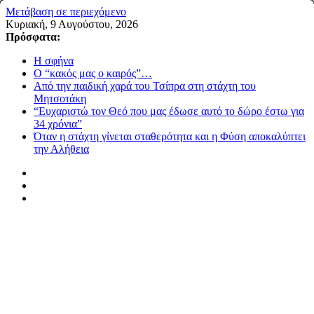
Μετάβαση σε περιεχόμενο
Κυριακή, 9 Αυγούστου, 2026
Πρόσφατα:
Η σφήνα
Ο “κακός μας ο καιρός”…
Από την παιδική χαρά του Τσίπρα στη στάχτη του
Μητσοτάκη
“Ευχαριστώ τον Θεό που μας έδωσε αυτό το δώρο έστω για
34 χρόνια”
Όταν η στάχτη γίνεται σταθερότητα και η Φύση αποκαλύπτει
την Αλήθεια