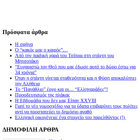
Πρόσφατα άρθρα
Η σφήνα
Ο “κακός μας ο καιρός”…
Από την παιδική χαρά του Τσίπρα στη στάχτη του
Μητσοτάκη
“Ευχαριστώ τον Θεό που μας έδωσε αυτό το δώρο έστω για
34 χρόνια”
Όταν η στάχτη γίνεται σταθερότητα και η Φύση αποκαλύπτει
την Αλήθεια
Το “Πανάθλιο” έργο και οι… “Ελληναράδες”!
Προοδευτισμός της πλάκας
Η Εβδομάδα που δεν μας Είπαν XXVIII
Γιατί το νέο νομοσχέδιο για τα ύδατα επιβαρύνει τους πολίτες
αντί να προστατεύει το δημόσιο αγαθό
Ελληνική οικογένεια: ένα στοιχείο του παρελθόντος (!)
ΔΗΜΟΦΙΛΗ ΑΡΘΡΑ