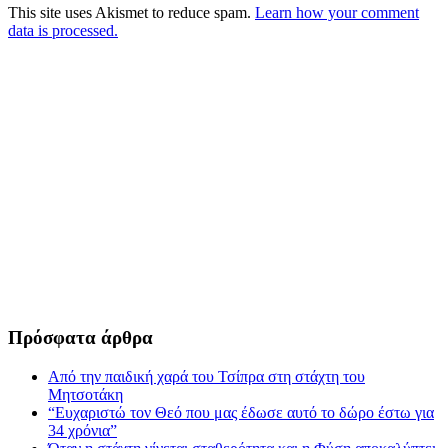
This site uses Akismet to reduce spam.
Learn how your comment
data is processed.
Πρόσφατα άρθρα
Από την παιδική χαρά του Τσίπρα στη στάχτη του
Μητσοτάκη
“Ευχαριστώ τον Θεό που μας έδωσε αυτό το δώρο έστω για
34 χρόνια”