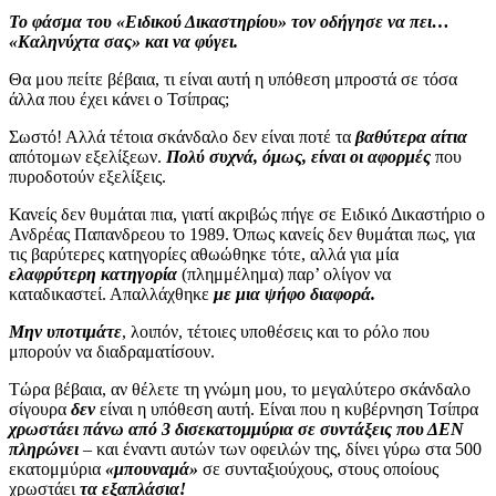
Το φάσμα του «Ειδικού Δικαστηρίου» τον οδήγησε να πει…
«Καληνύχτα σας» και να φύγει.
Θα μου πείτε βέβαια, τι είναι αυτή η υπόθεση μπροστά σε τόσα
άλλα που έχει κάνει ο Τσίπρας;
Σωστό! Αλλά τέτοια σκάνδαλο δεν είναι ποτέ τα
βαθύτερα αίτια
απότομων εξελίξεων.
Πολύ συχνά, όμως, είναι οι αφορμές
που
πυροδοτούν εξελίξεις.
Κανείς δεν θυμάται πια, γιατί ακριβώς πήγε σε Ειδικό Δικαστήριο ο
Ανδρέας Παπανδρεου το 1989. Όπως κανείς δεν θυμάται πως, για
τις βαρύτερες κατηγορίες αθωώθηκε τότε, αλλά για μία
ελαφρύτερη κατηγορία
(πλημμέλημα) παρ’ ολίγον να
καταδικαστεί. Απαλλάχθηκε
με μια ψήφο διαφορά.
Μην υποτιμάτε
, λοιπόν, τέτοιες υποθέσεις και το ρόλο που
μπορούν να διαδραματίσουν.
Τώρα βέβαια, αν θέλετε τη γνώμη μου, το μεγαλύτερο σκάνδαλο
σίγουρα
δεν
είναι η υπόθεση αυτή. Είναι που η κυβέρνηση Τσίπρα
χρωστάει πάνω από 3 δισεκατομμύρια σε συντάξεις που ΔΕΝ
πληρώνει
– και έναντι αυτών των οφειλών της, δίνει γύρω στα 500
εκατομμύρια
«μπουναμά»
σε συνταξιούχους, στους οποίους
χρωστάει
τα εξαπλάσια!