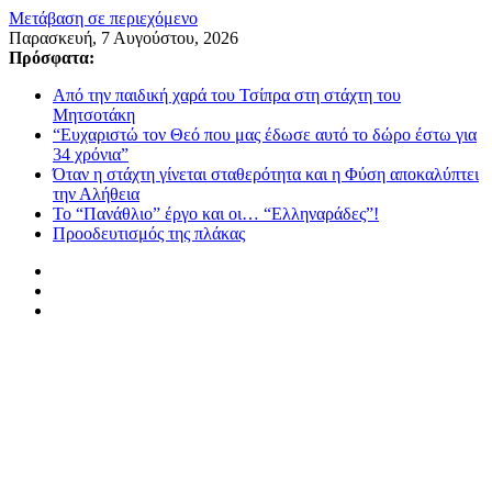
Μετάβαση σε περιεχόμενο
Παρασκευή, 7 Αυγούστου, 2026
Πρόσφατα:
Από την παιδική χαρά του Τσίπρα στη στάχτη του
Μητσοτάκη
“Ευχαριστώ τον Θεό που μας έδωσε αυτό το δώρο έστω για
34 χρόνια”
Όταν η στάχτη γίνεται σταθερότητα και η Φύση αποκαλύπτει
την Αλήθεια
Το “Πανάθλιο” έργο και οι… “Ελληναράδες”!
Προοδευτισμός της πλάκας