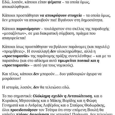
Εδώ, λοιπόν, κάποιοι είπαν
ψέματα
– τα οποία όμως,
αποκαλύφθηκαν.
Κάποιοι προσπάθησαν
να αποκρύψουν στοιχεία
– τα οποία όμως,
δεν μπορούν να αποκρυβούν πια! Βγαίνουν στη δημοσιότητα.
Κάποιοι
παρανόμησαν
– τουλάχιστον στο σκέλος της παραδοχής
«μεσαζόντων», σε μια διακρατική σύμβαση, πράγμα που
απαγορεύεται!
Κάποιοι ίσως προσπάθησαν να βγάλουν παράνομες (και παχυλές)
«προμήθειες». Η συναλλαγή
δεν
ολοκληρώθηκε, αλλά η
«προετοιμασία»
της παράνομης πράξης συντελέσθηκε – και με το
παραπάνω (και στο αδίκημα αυτό
τιμωρείται ποινικά και η
«προετοιμασία»
– αυτό για τους νομικούς).
Και τέλος, κάποιοι
δεν
μπορούν… δυο γαϊδουριών άχυρα να
μοιράσουν!
Η ιστορία, λοιπόν,
δεν
θα τελειώσει εδώ.
Το πιο σημαντικό:
Ολόκληρη σχεδόν η Αντιπολίτευση
, και ο
Κυριάκος Μητσοτάκης και ο Μάκης Βορίδης και η Φώφη
Γενηματά και ο Ανδρέας Λοβέρδος και ο Σταύρος Θοδωράκης,
όλοι
προειδοποίησαν
τον Τσίπρα ότι στην επόμενη Βουλή θα
υπάρξει
πλήρης διερεύνηση
της ιστορίας! Πράγματι, δεν τελειώνει