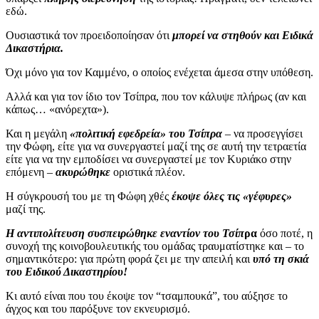
εδώ.
Ουσιαστικά τον προειδοποίησαν ότι
μπορεί να στηθούν και Ειδικά
Δικαστήρια.
Όχι μόνο για τον Καμμένο, ο οποίος ενέχεται άμεσα στην υπόθεση.
Αλλά και για τον ίδιο τον Τσίπρα, που τον κάλυψε πλήρως (αν και
κάπως… «ανόρεχτα»).
Και η μεγάλη
«πολιτική εφεδρεία» του Τσίπρα
– να προσεγγίσει
την Φώφη, είτε για να συνεργαστεί μαζί της σε αυτή την τετραετία
είτε για να την εμποδίσει να συνεργαστεί με τον Κυριάκο στην
επόμενη –
ακυρώθηκε
οριστικά πλέον.
Η σύγκρουσή του με τη Φώφη χθές
έκοψε όλες τις «γέφυρες»
μαζί της.
Η αντιπολίτευση συσπειρώθηκε εναντίον του Τσίπ
ρα
όσο ποτέ, η
συνοχή της κοινοβουλευτικής του ομάδας τραυματίστηκε και – το
σημαντικότερο: για πρώτη φορά ζει με την απειλή και
υπό τη σκιά
του Ειδικού Δικαστηρίου!
Κι αυτό είναι που του έκοψε τον “τσαμπουκά”, του αύξησε το
άγχος και του παρόξυνε τον εκνευρισμό.