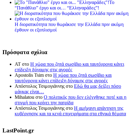
Το
“Πανάθλιο” έργο και οι… “Ελληναράδες”!
Η διορατικότητα που θωράκισε την Ελλάδα πριν ακόμη
έρθουν οι εξοπλισμοί
Πρόσφατα σχόλια
ΑΤ
στο
Η χώρα που ζητά σωσίβιο και ταυτόχρονα κάνει
επίδειξη δύναμης στις αγορές
Apostolis Tsim
στο
Η χώρα που ζητά σωσίβιο και
ταυτόχρονα κάνει επίδειξη δύναμης στις αγορές
Απόστολος Τσιμογιάννης
στο
Εδώ θα μας δείξει πόσο
μάγκας είναι…
Mihalatou
στο
Ο πολιτικός που δεν ελέγχθηκε ποτέ και η
στιγμή που κρίνει την πατρίδα
Απόστολος Τσιμογιάννης
στο
Η αμήχανη απάντηση της
κυβέρνησης και τα κενά επιχειρήματα στα εθνικά θέματα
LastPoint.gr