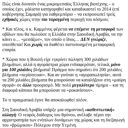
Πώς είναι δυνατόν ένας μικρομεσαίος Έλληνας βιοτέχνης – ο
οποίος έχει, μάλιστα κατηγορηθεί και καταδικαστεί το 2014 (επί
κυβέρνησης Σαμαρά) για λαθρεμπόριο – να εκπροσωπεί τρείς
εχθρικές
χώρες στην
πιο ταραγμένη
περιοχή του κόσμου;
* Και τέλος, ο κ. Καμμένος φέρεται
να επέμενε τη μεταφορά
των
οβίδων που θα πωλούσε η Ελλάδα στην Σαουδική Αραβία, να την
κάνει ο… «μεσάζων», τον οποίο ο ίδιος…
ΔΕΝ γνώριζε
,
υποτίθεται! Και
χωρίς
να διαθέτει πιστοποιημένη μεταφορική
εταιρία.
* Χώρια που η Βουλή είχε εγκρίνει πώληση 300 χιλιάδων
βλημάτων, αλλά η αγοράστρια χώρα ενδιαφερόταν, τελικά,
μόνο
για 100 χιλιάδες
βλήματα! Πράγμα που σημαίνει ότι 200 χιλιάδες
βλήματα «περίσσευαν». Και αν γινόταν η «αγοραπωλησία», αυτά
τα 200 χιλιάδες βλήματα θα μπορούσαν να καταλήξουν στη «μαύρη
αγορά» σε
άλλο
προορισμό. Με πολύ
μεγαλύτερο
τίμημα – και τη
διαφορά κάποιοι θα μπορούσαν να «ροκανίσουν».
Το τι πραγματικά έγινε θα αποκαλυφθεί πλέον.
Στη Σαουδική Αραβία υπήρξε μια σημαντική
«καθεστωτική»
αλλαγή
: Ο νεαρός διάδοχος του θρόνου, ανέλαβε πέρσι την
αρχιστρατηγία των ενόπλων δυνάμεων της χώρας και τη διεξαγωγή
του «βρώμικου» Πόλεμου στην Υεμένη.