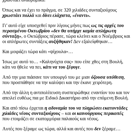
Όπως και να έχει το πράγμα, σε 320 χιλιάδες συνταξιούχους
χρωστάει πολλά
και
δίνει ελάχιστα, «έναντι».
Γι’ αυτό είχε υποσχεθεί πριν λίγους μήνες πως
ως τις αρχές του
περασμένου Οκτωβρίου «δεν θα υπήρχε καμία απλήρωτη
σύνταξη»
, ο Οκτώβριος πέρασε, τώρα κλείνει και ο Νοέμβριος και
οι απλήρωτες συντάξεις
αυξήθηκαν!
Δεν εξαλείφθηκαν…
Και μοιράζει τώρα κάτι «ψίχουλα»…
Ίσως με αυτό το… «Καληνύχτα σας» που είπε χθες στη Βουλή,
κάτι να ήθελε να πει,
κάτι να του ξέφυγε
.
Από την μια πιάσανε τον υπουργό του με μιαν
όζουσα υπόθεση
,
που προσπάθησε να την καλύψει και την έκανε χειρότερη.
Από την άλλη η αντιπολίτευση συσπειρώθηκε εναντίον του και τον
απειλεί ευθέως πια με Ειδικό Δικαστήριο από την επόμενη Βουλή.
Και από πίσω έρχεται
η αδυναμία του να πληρώσει εκατοντάδες
χιλιάδες νέους συνταξιούχους
– και
οι καινούργιους περικοπές
που ετοιμάζει σε εκατομμύρια παλαιούς και νέους.
Αυτές που ξέραμε ως τώρα, αλλά και αυτές που
δεν
ξέραμε…