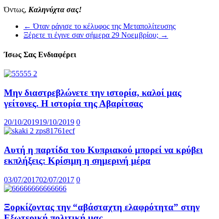
Όντως,
Καληνύχτα σας!
←
Όταν ράγισε το κέλυφος της Μεταπολίτευσης
Ξέρετε τι έγινε σαν σήμερα 29 Νοεμβρίου;
→
Ίσως Σας Ενδιαφέρει
Μην διαστρεβλώνετε την ιστορία, καλοί μας
γείτονες. Η ιστορία της Αβαρίτσας
20/10/2019
19/10/2019
0
Αυτή η παρτίδα του Kυπριακού μπορεί να κρύβει
εκπλήξεις: Κρίσιμη η σημερινή μέρα
03/07/2017
02/07/2017
0
Ξορκίζοντας την “αβάσταχτη ελαφρότητα” στην
Εξωτερική πολιτική μας