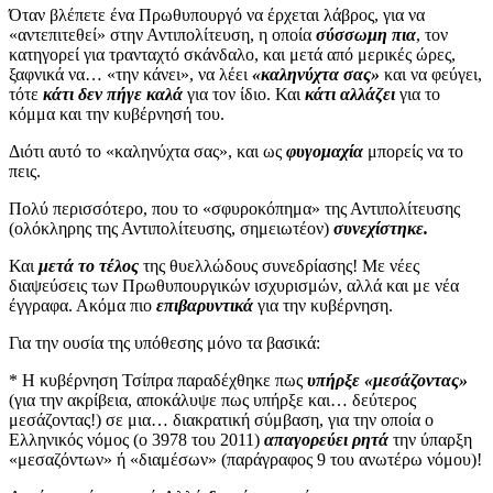
Όταν βλέπετε ένα Πρωθυπουργό να έρχεται λάβρος, για να
«αντεπιτεθεί» στην Αντιπολίτευση, η οποία
σύσσωμη πια
, τον
κατηγορεί για τρανταχτό σκάνδαλο, και μετά από μερικές ώρες,
ξαφνικά να… «την κάνει», να λέει
«καληνύχτα σας»
και να φεύγει,
τότε
κάτι δεν πήγε καλά
για τον ίδιο. Και
κάτι αλλάζει
για το
κόμμα και την κυβέρνησή του.
Διότι αυτό το «καληνύχτα σας», και ως
φυγομαχία
μπορείς να το
πεις.
Πολύ περισσότερο, που το «σφυροκόπημα» της Αντιπολίτευσης
(ολόκληρης της Αντιπολίτευσης, σημειωτέον)
συνεχίστηκε.
Και
μετά το τέλος
της θυελλώδους συνεδρίασης! Με νέες
διαψεύσεις των Πρωθυπουργικών ισχυρισμών, αλλά και με νέα
έγγραφα. Ακόμα πιο
επιβαρυντικά
για την κυβέρνηση.
Για την ουσία της υπόθεσης μόνο τα βασικά:
* Η κυβέρνηση Τσίπρα παραδέχθηκε πως
υπήρξε «μεσάζοντας»
(για την ακρίβεια, αποκάλυψε πως υπήρξε και… δεύτερος
μεσάζοντας!) σε μια… διακρατική σύμβαση, για την οποία ο
Ελληνικός νόμος (ο 3978 του 2011)
απαγορεύει ρητά
την ύπαρξη
«μεσαζόντων» ή «διαμέσων» (παράγραφος 9 του ανωτέρω νόμου)!