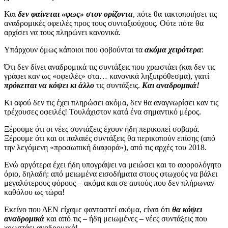
Και
δεν φαίνεται «φως» στον ορίζοντα
, πότε θα τακτοποιήσει τις
αναδρομικές οφειλές προς τους συνταξιούχους. Ούτε πότε θα
αρχίσει να τους πληρώνει κανονικά.
Υπάρχουν όμως κάποιοι που φοβούνται τα
ακόμα χειρότερα
:
Ότι δεν δίνει αναδρομικά τις συντάξεις που χρωστάει (και δεν τις
γράφει καν ως «οφειλές» στα… κανονικά ληξιπρόθεσμα), γιατί
πρόκειται να κόψει κι άλλο
τις συντάξεις.
Και αναδρομικά!
Κι αφού δεν τις έχει πληρώσει ακόμα, δεν θα αναγνωρίσει καν τις
τρέχουσες οφειλές! Τουλάχιστον κατά ένα σημαντικό μέρος.
Ξέρουμε ότι οι νέες συντάξεις έχουν ήδη περικοπεί σοβαρά.
Ξέρουμε ότι και οι παλαιές συντάξεις θα περικοπούν επίσης (από
την λεγόμενη «προσωπική διαφορά»), από τις αρχές του 2018.
Ενώ αργότερα έχει ήδη υπογράψει να μειώσει και το αφορολόγητο
όριο, δηλαδή: από μειωμένα εισοδήματα στους φτωχούς να βάλει
μεγαλύτερους φόρους – ακόμα και σε αυτούς που δεν πλήρωναν
καθόλου ως τώρα!
Εκείνο που ΔΕΝ είχαμε φανταστεί ακόμα, είναι ότι
θα κόψει
αναδρομικά
και από τις – ήδη μειωμένες – νέες συντάξεις που
χρωστάει αναδρομικά!