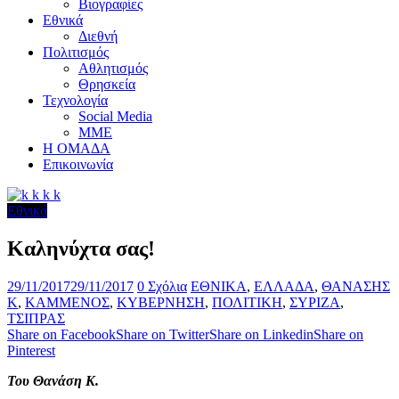
Βιογραφίες
Εθνικά
Διεθνή
Πολιτισμός
Αθλητισμός
Θρησκεία
Τεχνολογία
Social Media
ΜΜΕ
Η ΟΜΑΔΑ
Επικοινωνία
Εθνικά
Καληνύχτα σας!
29/11/2017
29/11/2017
0 Σχόλια
ΕΘΝΙΚΑ
,
ΕΛΛΑΔΑ
,
ΘΑΝΑΣΗΣ
Κ
,
ΚΑΜΜΕΝΟΣ
,
ΚΥΒΕΡΝΗΣΗ
,
ΠΟΛΙΤΙΚΗ
,
ΣΥΡΙΖΑ
,
ΤΣΙΠΡΑΣ
Share on Facebook
Share on Twitter
Share on Linkedin
Share on
Pinterest
Του Θανάση Κ.