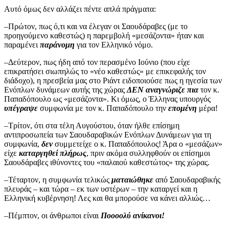
Αυτό όμως δεν αλλάζει πέντε απλά πράγματα:
–Πρώτον, πως ό,τι και να έλεγαν οι Σαουδάραβες (με το
προηγούμενο καθεστώς) η παρεμβολή «μεσάζοντα» ήταν και
παραμένει
παράνομη
για τον Ελληνικό νόμο.
–Δεύτερον, πως ήδη από τον περασμένο Ιούνιο (που είχε
επικρατήσει σιωπηλώς το «νέο καθεστώς» με επικεφαλής τον
διάδοχο), η πρεσβεία μας στο Ριάντ ειδοποιούσε πως η ηγεσία των
Ενόπλων δυνάμεων αυτής της χώρας
ΔΕΝ αναγνώριζε πια
τον κ.
Παπαδόπουλο ως «μεσάζοντα». Κι όμως, ο Έλληνας υπουργός
υπέγραψε
συμφωνία με τον κ. Παπαδόπουλο την
επομένη
μέρα!
–Τρίτον, ότι στα τέλη Αυγούστου, όταν ήλθε επίσημη
αντιπροσωπεία των Σαουδαραβικών Ενόπλων Δυνάμεων για τη
συμφωνία,
δεν
συμμετείχε ο κ. Παπαδόπουλος! Άρα ο «μεσάζων»
είχε
καταργηθεί πλήρως
, πριν ακόμα συλληφθούν οι επίσημοι
Σαουδάραβες ιθύνοντες του «παλαιού καθεστώτος» της χώρας.
–Τέταρτον, η συμφωνία τελικώς
ματαιώθηκε
από Σαουδαραβικής
πλευράς – και τώρα – εκ των υστέρων – την καταργεί και η
Ελληνική κυβέρνηση! Λες και θα μπορούσε να κάνει αλλιώς…
–Πέμπτον, οι άνθρωποι είναι
Ποοοολύ ανίκανοι!