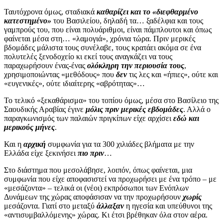
Ταυτόχρονα όμως, σταδιακά
καθαρίζει και το «διεφθαρμένο
κατεστημένο»
του Βασιλείου, δηλαδή τα… ξαδέλφια και τους
γαμπρούς του, που είναι πολυάριθμοι, είναι πάμπλουτοι και όπως
φαίνεται μέσα στη… «λαμογιά», χρόνια τώρα. Πριν μερικές
βδομάδες μάλιστα τους συνέλαβε, τους κρατάει ακόμα σε ένα
πολυτελές ξενοδοχείο κι εκεί τους αναγκάζει να τους
παραχωρήσουν ένας-ένας
ολόκληρη την περιουσία τους
,
χρησιμοποιώντας «μεθόδους» που
δεν
τις λες και «ήπιες», ούτε και
«ευγενικές», ούτε ιδιαίτερης «αβρότητας»…
Το τελικό «ξεκαθάρισμα» του τοπίου όμως, μέσα στο Βασίλειο της
Σαουδικής Αραβίας έγινε
μόλις πριν μερικές εβδομάδες
. Αλλά ο
παραγκωνισμός των παλαιών πριγκίπων είχε αρχίσει
εδώ και
μερικούς μήνες
.
Και η
αρχική
συμφωνία για τα 300 χιλιάδες βλήματα με την
Ελλάδα είχε ξεκινήσει
πιο πριν
…
Στο διάστημα που μεσολάβησε, λοιπόν, όπως φαίνεται, μια
συμφωνία που είχε αποφασιστεί να προχωρήσει με ένα τρόπο – με
«μεσάζοντα» – τελικά οι (νέοι) εκπρόσωποι των Ενόπλων
Δυνάμεων της χώρας αποφάσισαν να την προχωρήσουν
χωρίς
μεσάζοντα. Γιατί στο μεταξύ
άλλαξαν
η ηγεσία και υπεύθυνοι της
«αντισυμβαλλόμενης» χώρας. Κι έτσι βρέθηκαν όλα στον αέρα.