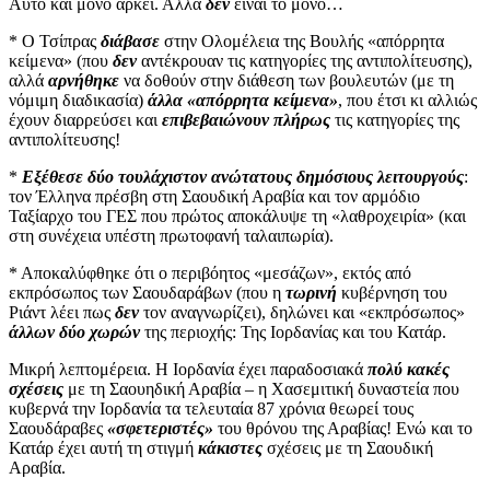
Αυτό και μόνο αρκεί. Αλλά
δεν
είναι το μόνο…
* Ο Τσίπρας
διάβασε
στην Ολομέλεια της Βουλής «απόρρητα
κείμενα» (που
δεν
αντέκρουαν τις κατηγορίες της αντιπολίτευσης),
αλλά
αρνήθηκε
να δοθούν στην διάθεση των βουλευτών (με τη
νόμιμη διαδικασία)
άλλα «απόρρητα κείμενα»
, που έτσι κι αλλιώς
έχουν διαρρεύσει και
επιβεβαιώνουν πλήρως
τις κατηγορίες της
αντιπολίτευσης!
*
Εξέθεσε δύο τουλάχιστον ανώτατους δημόσιους λειτουργούς
:
τον Έλληνα πρέσβη στη Σαουδική Αραβία και τον αρμόδιο
Ταξίαρχο του ΓΕΣ που πρώτος αποκάλυψε τη «λαθροχειρία» (και
στη συνέχεια υπέστη πρωτοφανή ταλαιπωρία).
* Αποκαλύφθηκε ότι ο περιβόητος «μεσάζων», εκτός από
εκπρόσωπος των Σαουδαράβων (που η
τωρινή
κυβέρνηση του
Ριάντ λέει πως
δεν
τον αναγνωρίζει), δηλώνει και «εκπρόσωπος»
άλλων δύο χωρών
της περιοχής: Της Ιορδανίας και του Κατάρ.
Μικρή λεπτομέρεια. Η Ιορδανία έχει παραδοσιακά
πολύ κακές
σχέσεις
με τη Σαουηδική Αραβία – η Χασεμιτική δυναστεία που
κυβερνά την Ιορδανία τα τελευταία 87 χρόνια θεωρεί τους
Σαουδάραβες
«σφετεριστές»
του θρόνου της Αραβίας! Ενώ και το
Κατάρ έχει αυτή τη στιγμή
κάκιστες
σχέσεις με τη Σαουδική
Αραβία.