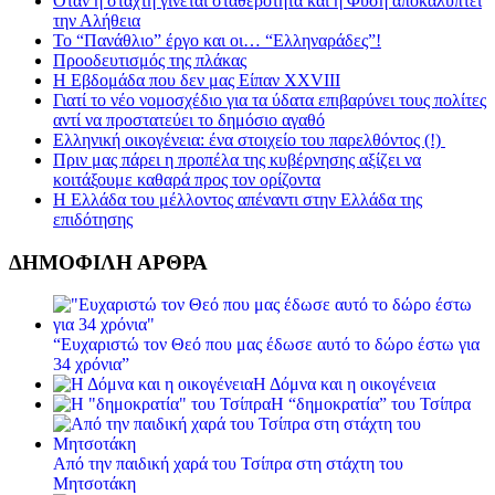
Όταν η στάχτη γίνεται σταθερότητα και η Φύση αποκαλύπτει
την Αλήθεια
Το “Πανάθλιο” έργο και οι… “Ελληναράδες”!
Προοδευτισμός της πλάκας
Η Εβδομάδα που δεν μας Είπαν XXVIII
Γιατί το νέο νομοσχέδιο για τα ύδατα επιβαρύνει τους πολίτες
αντί να προστατεύει το δημόσιο αγαθό
Ελληνική οικογένεια: ένα στοιχείο του παρελθόντος (!)
Πριν μας πάρει η προπέλα της κυβέρνησης αξίζει να
κοιτάξουμε καθαρά προς τον ορίζοντα
Η Ελλάδα του μέλλοντος απέναντι στην Ελλάδα της
επιδότησης
ΔΗΜΟΦΙΛΗ ΑΡΘΡΑ
“Ευχαριστώ τον Θεό που μας έδωσε αυτό το δώρο έστω για
34 χρόνια”
Η Δόμνα και η οικογένεια
Η “δημοκρατία” του Τσίπρα
Από την παιδική χαρά του Τσίπρα στη στάχτη του
Μητσοτάκη