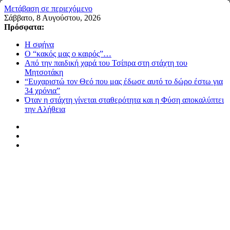
Μετάβαση σε περιεχόμενο
Σάββατο, 8 Αυγούστου, 2026
Πρόσφατα:
Η σφήνα
Ο “κακός μας ο καιρός”…
Από την παιδική χαρά του Τσίπρα στη στάχτη του
Μητσοτάκη
“Ευχαριστώ τον Θεό που μας έδωσε αυτό το δώρο έστω για
34 χρόνια”
Όταν η στάχτη γίνεται σταθερότητα και η Φύση αποκαλύπτει
την Αλήθεια