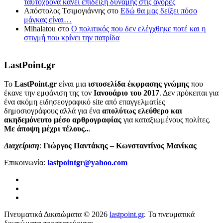
ταυτόχρονα κάνει επίδειξη δύναμης στις αγορές
Απόστολος Τσιμογιάννης
στο
Εδώ θα μας δείξει πόσο
μάγκας είναι…
Mihalatou
στο
Ο πολιτικός που δεν ελέγχθηκε ποτέ και η
στιγμή που κρίνει την πατρίδα
LastPoint.gr
To
LastPoint.gr
είναι μια
ιστοσελίδα έκφρασης γνώμης
που
έκανε την εμφάνιση της τον
Ιανουάριο του 2017
. Δεν πρόκειται για
ένα ακόμη ειδησεογραφικό site από επαγγελματίες
δημοσιογράφους αλλά για ένα
απολύτως ελεύθερο και
ακηδεμόνευτο μέσο αρθρογραφίας
για καταξιωμένους πολίτες.
Με άποψη μέχρι τέλους..
.
Διαχείριση
:
Γιώργος Παντάκης – Κωνσταντίνος Μανίκας
Επικοινωνία:
lastpointgr@yahoo.com
Πνευματικά Δικαιώματα © 2026
lastpoint.gr
. Τα πνευματικά