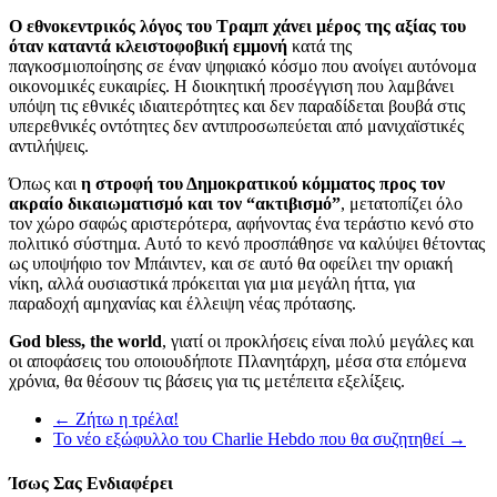
Ο εθνοκεντρικός λόγος του Τραμπ χάνει μέρος της αξίας του
όταν καταντά κλειστοφοβική εμμονή
κατά της
παγκοσμιοποίησης σε έναν ψηφιακό κόσμο που ανοίγει αυτόνομα
οικονομικές ευκαιρίες. Η διοικητική προσέγγιση που λαμβάνει
υπόψη τις εθνικές ιδιαιτερότητες και δεν παραδίδεται βουβά στις
υπερεθνικές οντότητες δεν αντιπροσωπεύεται από μανιχαϊστικές
αντιλήψεις.
Όπως και
η στροφή του Δημοκρατικού κόμματος προς τον
ακραίο δικαιωματισμό και τον “ακτιβισμό”
, μετατοπίζει όλο
τον χώρο σαφώς αριστερότερα, αφήνοντας ένα τεράστιο κενό στο
πολιτικό σύστημα. Αυτό το κενό προσπάθησε να καλύψει θέτοντας
ως υποψήφιο τον Μπάιντεν, και σε αυτό θα οφείλει την οριακή
νίκη, αλλά ουσιαστικά πρόκειται για μια μεγάλη ήττα, για
παραδοχή αμηχανίας και έλλειψη νέας πρότασης.
God bless, the world
, γιατί οι προκλήσεις είναι πολύ μεγάλες και
οι αποφάσεις του οποιουδήποτε Πλανητάρχη, μέσα στα επόμενα
χρόνια, θα θέσουν τις βάσεις για τις μετέπειτα εξελίξεις.
←
Ζήτω η τρέλα!
Το νέο εξώφυλλο του Charlie Hebdo που θα συζητηθεί
→
Ίσως Σας Ενδιαφέρει