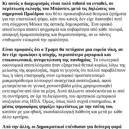
Κι αυτός ο διαχωρισμός είναι πολύ πιθανό να ενταθεί, σε
περίπτωση εκλογής του Μπάιντεν, μετά τις δηλώσεις του
σημερινού Προέδρου
που θέτει προκαταβολικά θεσμικά ζητήματα
για την επιστολική ψήφο, κάτι που κανείς δεν είχε διανοηθεί ποτέ
στη σύγχρονη Μέκκα της αστικής δημοκρατίας. Ένα οριακό
αποτέλεσμα απαιτεί ψυχραιμία και σοβαρότητα από κάθε πλευρά,
αποφυγή δραματοποίησης και θυματοποίησης, αν οι πάντες
επιθυμούν ειλικρινά την ομαλότητα.
Είναι προφανές ότι ο Τραμπ θα πετύχαινε μια ευρεία νίκη, αν
δεν είχε προκύψει η ατυχής, περισσότερο ρητορικά και
επικοινωνιακά, αντιμετώπιση της πανδημίας
. Τα εσωτερικά
οικονομικά αποτελέσματα ήταν εξαιρετικά θετικά κυρίως λόγω της
μείωσης της φορολογίας, παρά το γεγονός ότι πολλοί παραβλέπουν
πως η τάση επιστροφής στον εμπορικό προστατευτισμό
μακροπρόθεσμα λειτουργεί ανασχετικά αναπτυξιακά, αφού
μετατρέπεται σε γενική χιονοστιβάδα μόλις χρησιμοποιηθεί
εκτεταμένα από όλα τα μέρη. Αυτό άλλωστε αποδεικνύεται κι από
τη συντήρηση, αν όχι τη διεύρυνση, του αρνητικού εμπορικού
ισοζυγίου στις ΗΠΑ. Όμως, όπως πολύ συχνά επισημαίνω,
ο
μέσος ψηφοφόρος ψηφίζει πρωτίστως με την τσέπη του
,
κατόπιν με μια ηθική, σκανδαλολογική διάθεση και μετά με κάθε
άλλο κριτήριο.
Από την άλλη, οι Δημοκρατικοί επένδυσαν για δεύτερη φορά