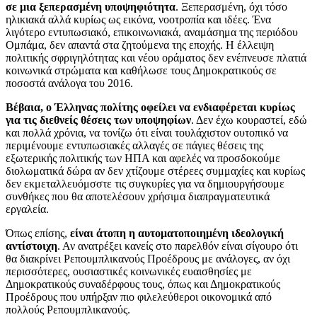
σε μια ξεπερασμένη υποψηφιότητα
. Ξεπερασμένη, όχι τόσο
ηλικιακά αλλά κυρίως ως εικόνα, νοοτροπία και ιδέες. Ένα
λιγότερο εντυπωσιακό, επικοινωνιακά, αναμάσημα της περιόδου
Ομπάμα, δεν απαντά στα ζητούμενα της εποχής. Η έλλειψη
πολιτικής σφριγηλότητας και νέου οράματος δεν ενέπνευσε πλατιά
κοινωνικά στρώματα και καθήλωσε τους Δημοκρατικούς σε
ποσοστά ανάλογα του 2016.
Βέβαια, ο Έλληνας πολίτης οφείλει να ενδιαφέρεται κυρίως
για τις διεθνείς θέσεις των υποψηφίων
. Δεν έχω κουραστεί, εδώ
και πολλά χρόνια, να τονίζω ότι είναι τουλάχιστον ουτοπικό να
περιμένουμε εντυπωσιακές αλλαγές σε πάγιες θέσεις της
εξωτερικής πολιτικής των ΗΠΑ και αφελές να προσδοκούμε
διολωματικά δώρα αν δεν χτίζουμε στέρεες συμμαχίες και κυρίως
δεν εκμεταλλευόμσστε τις συγκυρίες για να δημιουργήσουμε
συνθήκες που θα αποτελέσουν χρήσιμα διαπραγματευτικά
εργαλεία.
Όπως επίσης,
είναι άτοπη η αυτοματοποιημένη ιδεολογική
αντίστοιχη
. Αν ανατρέξει κανείς στο παρελθόν είναι σίγουρο ότι
θα διακρίνει Ρεπουμπλικανούς Προέδρους με ανάλογες, αν όχι
περισσότερες, ουσιαστικές κοινωνικές ευαισθησίες με
Δημοκρατικούς συναδέρφους τους, όπως και Δημοκρατικούς
Προέδρους που υπήρξαν πιο φιλελεύθεροι οικονομικά από
πολλούς Ρεπουμπλικανούς.