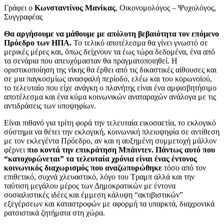
Γράφει ο
Κωνσταντίνος Μανίκας
, Οικονομολόγος – Ψυχολόγος,
Συγγραφέας
Θα αργήσουμε να μάθουμε με απόλυτη βεβαιότητα τον επόμενο
Πρόεδρο των ΗΠΑ.
Το τελικό αποτέλεσμα θα γίνει γνωστό σε
μερικές μέρες και, όπως δείχνουν τα έως τώρα δεδομένα, ένα από
τα σενάρια που απευχόμασταν θα πραγματοποιηθεί. Η
οριστικοποίηση της νίκης θα έρθει από τις δικαστικές αίθουσες και
σε μια παγκοσμίως ανασφαλή περίοδο, ελέω και του κορωνοϊού,
το τελευταίο που είχε ανάγκη ο πλανήτης είναι ένα αμφισβητήσιμο
αποτέλεσμα και ένα κύμα κοινωνικών αναταραχών ανάλογα με τις
αντιδράσεις των υποψηφίων.
Είναι πιθανό για τρίτη φορά την τελευταία εικοσαετία, το εκλογικό
σύστημα να θέτει την εκλογική, κοινωνική πλειοψηφία σε αντίθεση
με τον εκλεγέντα Πρόεδρο, αν και η αυξημένη συμμετοχή μάλλον
φέρνει
πιο κοντά την επικράτηση Μπάιντεν. Πάντως αυτό που
“κατοχυρώνεται” τα τελευταία χρόνια είναι ένας έντονος
κοινωνικός διαχωρισμός που αναζωπυρώθηκε
τόσο από τον
επιθετικό, συχνά χλευαστικό, λόγο του Τραμπ αλλά και την
ταύτιση μεγάλου μέρος των Δημοκρατικών με έντονα
σοσιαλιστικές ιδέες και έμμεση κάλυψη “ακτιβιστικών”
εξεγέρσεων και καταστροφών με αφορμή τα υπαρκτά, διαχρονικά
ρατσιστικά ζητήματα στη χώρα.