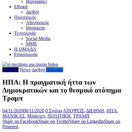
Βιογραφίες
Εθνικά
Διεθνή
Πολιτισμός
Αθλητισμός
Θρησκεία
Τεχνολογία
Social Media
ΜΜΕ
Η ΟΜΑΔΑ
Επικοινωνία
Απόψεις
News
Διεθνή
Πολιτική
ΗΠΑ: Η πραγματική ήττα των
Δημοκρατικών και το θεσμικό ατόπημα
Τραμπ
04/11/2020
06/11/2020
0 Σχόλια
ΑΠΟΨΕΙΣ
,
ΔΙΕΘΝΗ
,
ΗΠΑ
,
ΜΑΝΙΚΑΣ
,
Μπάιντεν
,
ΠΟΛΙΤΙΚΗ
,
ΤΡΑΜΠ
Share on Facebook
Share on Twitter
Share on Linkedin
Share on
Pinterest