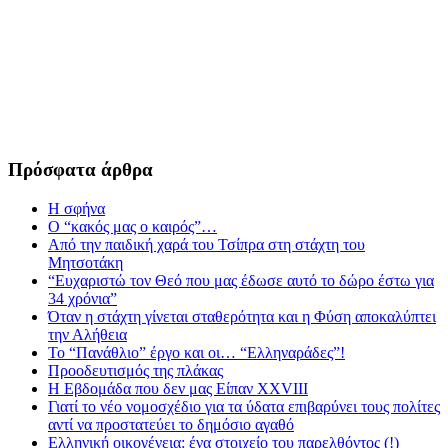
Πρόσφατα άρθρα
Η σφήνα
Ο “κακός μας ο καιρός”…
Από την παιδική χαρά του Τσίπρα στη στάχτη του
Μητσοτάκη
“Ευχαριστώ τον Θεό που μας έδωσε αυτό το δώρο έστω για
34 χρόνια”
Όταν η στάχτη γίνεται σταθερότητα και η Φύση αποκαλύπτει
την Αλήθεια
Το “Πανάθλιο” έργο και οι… “Ελληναράδες”!
Προοδευτισμός της πλάκας
Η Εβδομάδα που δεν μας Είπαν XXVIII
Γιατί το νέο νομοσχέδιο για τα ύδατα επιβαρύνει τους πολίτες
αντί να προστατεύει το δημόσιο αγαθό
Ελληνική οικογένεια: ένα στοιχείο του παρελθόντος (!)