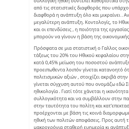
συλλογική ηθική συντελεί καθοριστικά στη
από τις στατιστικές διαφθοράς που υπάρχο
διαφθορά η ανάπτυξη όλο και μικραίνει . 
μεγαλύτερη ανάπτυξη. Κοντολογίς, το Ηθικ
και οι επενδύσεις , η ποιότητα της εργασία
μπορούν να γίνουν η βάση της οικονομικής
Πρόσφατα σε μια στατιστική ο Γαλλος οικον
τάξεως του 20% του Ηθικού κεφαλαίου στην 
κατά 0,45% μείωση του ποσοστού ανάπτυξης 
προειπωθεντα λοιπόν γίνεται κατανοητό ό
πολιτισμικών αξιών , στοιχίζει ακριβά στην
γίνεται σύγχυση αυτού που ονομάζω εδώ Συ
ηθικολογία . Γιατί τότε χάνεται η ικανότ
συλλογικότητα και να συμβάλλουν στην πα
στην ταυτότητα του πολίτη και κατ’επεκτ
προέρχονται με βάση τις κοινά διαμορφωμένε
ηθική των πολιτών αποφάσεις. Προς αυτή τ
μακροχρόνια σταθερή ευημερία κι ανάπτυξη