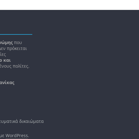
νώμης
που
 Δεν πρόκειται
ίες
ο και
νους πολίτες.
ανίκας
νευματικά δικαιώματα
 με
WordPress
.