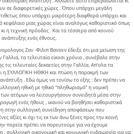
ν οικονομική Ανάπτυξη . Άλλωστε αυτό επιβεβαιώνεται κι
υν σε διαφορετικές χώρες . Όπου υπάρχει μεγάλη
Αντιθετως όπου υπάρχει μικρότερη διαφθορά υπάρχει και
ό κεφάλαιο μιας χώρας είναι αναλόγως καθοριστικό όπως
ς κι η τεχνική πρόοδος . Και τα τέσσερα από κοινού
 ανάπτυξης ενός έθνους.
ομολογος Ζαν -Φιλιπ Βανσεν έδειξε ότι μια μείωση της
Γαλλια, τα τελευταία είκοσι χρόνια , συνέβαλε στην
τις τελευταίες δεκαετίες στην Γαλλία. Απ’ολα τα
τι η ΣΥΛΛΟΓΙΚΗ ΗΘΙΚΗ και πτώση η παρακμή των
 ανάπτυξη . Εδώ όμως να τονίσω το εξής : δεν πρέπει να
λλογική ηθική με ηθικό “πληθωρισμό” η νομική
ητα των ατόμων να λειτουργήσουν συνειδητά μέσα στην
ραγωγή ενός ήθους , ικανού να βοηθήσει καθοριστικά
αση στην συλλογική συνείδηση αποφάσεων που
ς αξίες κι όχι τις εκ των άνω ξένες προς την κοινή
ην πορεία πρέπει να πορευτούμε για να έχουμε
 , συλλογική οικονομική και κοινωνική ευδαιμονία για να