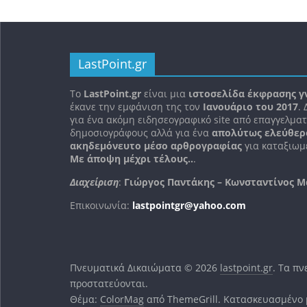
LastPoint.gr
To
LastPoint.gr
είναι μια
ιστοσελίδα έκφρασης γ
έκανε την εμφάνιση της τον
Ιανουάριο του 2017
.
για ένα ακόμη ειδησεογραφικό site από επαγγελματ
δημοσιογράφους αλλά για ένα
απολύτως ελεύθερ
ακηδεμόνευτο μέσο αρθρογραφίας
για καταξιωμέ
Με άποψη μέχρι τέλους..
.
Διαχείριση
:
Γιώργος Παντάκης – Κωνσταντίνος Μ
Επικοινωνία:
lastpointgr@yahoo.com
Πνευματικά Δικαιώματα © 2026
lastpoint.gr
. Τα π
προστατεύονται.
Θέμα:
ColorMag
από ThemeGrill. Κατασκευασμένο