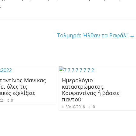
.
Τολμηρά: Ήλθαν τα Ραφάλ!
→
ταντίνος Μανίκας
Ημερολόγιο
ει όλες τις
καταστρώματος.
ικές εξελίξεις
Κουφοντίνας ή βάσεις
παντού;
22
0
30/10/2018
0