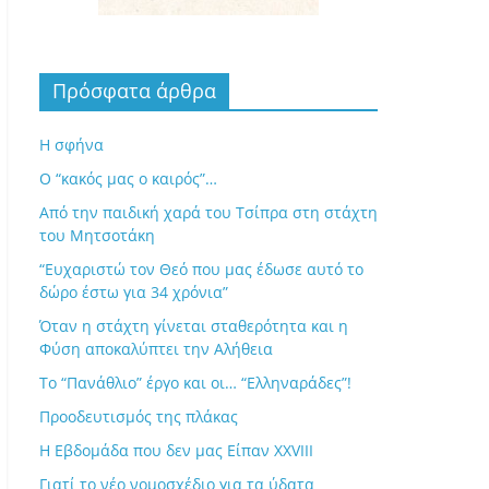
Πρόσφατα άρθρα
Η σφήνα
Ο “κακός μας ο καιρός”…
Από την παιδική χαρά του Τσίπρα στη στάχτη
του Μητσοτάκη
“Ευχαριστώ τον Θεό που μας έδωσε αυτό το
δώρο έστω για 34 χρόνια”
Όταν η στάχτη γίνεται σταθερότητα και η
Φύση αποκαλύπτει την Αλήθεια
Το “Πανάθλιο” έργο και οι… “Ελληναράδες”!
Προοδευτισμός της πλάκας
Η Εβδομάδα που δεν μας Είπαν XXVIII
Γιατί το νέο νομοσχέδιο για τα ύδατα