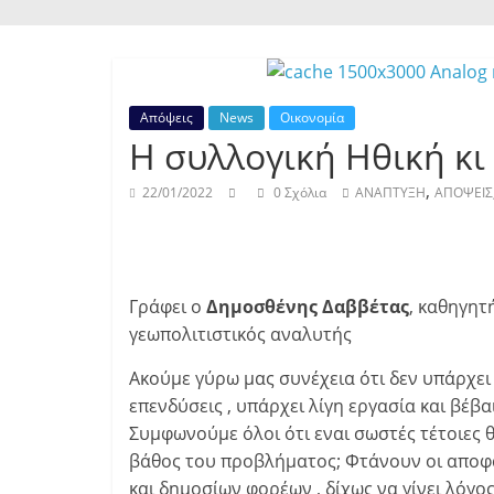
Απόψεις
News
Οικονομία
Η συλλογική Ηθική κι
,
22/01/2022
0 Σχόλια
ΑΝΑΠΤΥΞΗ
ΑΠΟΨΕΙΣ
Γράφει ο
Δημοσθένης Δαββέτας
, καθηγητή
γεωπολιτιστικός αναλυτής
Ακούμε γύρω μας συνέχεια ότι δεν υπάρχει
επενδύσεις , υπάρχει λίγη εργασία και βέβα
Συμφωνούμε όλοι ότι εναι σωστές τέτοιες θ
βάθος του προβλήματος; Φτάνουν οι αποφάσ
και δημοσίων φορέων , δίχως να γίνει λόγο