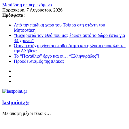
Μετάβαση σε περιεχόμενο
Παρασκευή, 7 Αυγούστου, 2026
Πρόσφατα:
Από την παιδική χαρά του Τσίπρα στη στάχτη του
Μητσοτάκη
“Ευχαριστώ τον Θεό που μας έδωσε αυτό το δώρο έστω για
34 χρόνια”
Όταν η στάχτη γίνεται σταθερότητα και η Φύση αποκαλύπτει
την Αλήθεια
Το “Πανάθλιο” έργο και οι… “Ελληναράδες”!
Προοδευτισμός της πλάκας
lastpoint.gr
Με άποψη μέχρι τέλους…