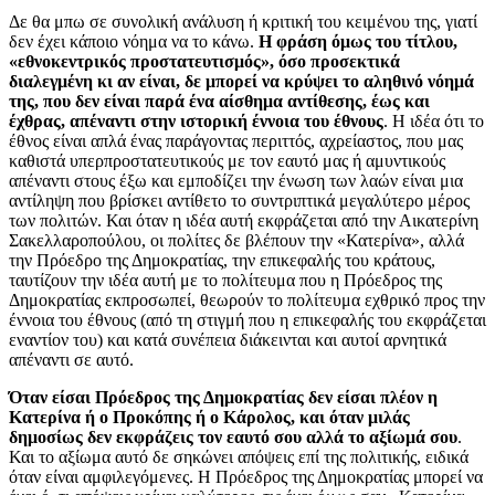
Δε θα μπω σε συνολική ανάλυση ή κριτική του κειμένου της, γιατί
δεν έχει κάποιο νόημα να το κάνω.
Η φράση όμως του τίτλου,
«εθνοκεντρικός προστατευτισμός», όσο προσεκτικά
διαλεγμένη κι αν είναι, δε μπορεί να κρύψει το αληθινό νόημά
της, που δεν είναι παρά ένα αίσθημα αντίθεσης, έως και
έχθρας, απέναντι στην ιστορική έννοια του έθνους
. Η ιδέα ότι το
έθνος είναι απλά ένας παράγοντας περιττός, αχρείαστος, που μας
καθιστά υπερπροστατευτικούς με τον εαυτό μας ή αμυντικούς
απέναντι στους έξω και εμποδίζει την ένωση των λαών είναι μια
αντίληψη που βρίσκει αντίθετο το συντριπτικά μεγαλύτερο μέρος
των πολιτών. Και όταν η ιδέα αυτή εκφράζεται από την Αικατερίνη
Σακελλαροπούλου, οι πολίτες δε βλέπουν την «Κατερίνα», αλλά
την Πρόεδρο της Δημοκρατίας, την επικεφαλής του κράτους,
ταυτίζουν την ιδέα αυτή με το πολίτευμα που η Πρόεδρος της
Δημοκρατίας εκπροσωπεί, θεωρούν το πολίτευμα εχθρικό προς την
έννοια του έθνους (από τη στιγμή που η επικεφαλής του εκφράζεται
εναντίον του) και κατά συνέπεια διάκεινται και αυτοί αρνητικά
απέναντι σε αυτό.
Όταν είσαι Πρόεδρος της Δημοκρατίας δεν είσαι πλέον η
Κατερίνα ή ο Προκόπης ή ο Κάρολος, και όταν μιλάς
δημοσίως δεν εκφράζεις τον εαυτό σου αλλά το αξίωμά σου
.
Και το αξίωμα αυτό δε σηκώνει απόψεις επί της πολιτικής, ειδικά
όταν είναι αμφιλεγόμενες. Η Πρόεδρος της Δημοκρατίας μπορεί να