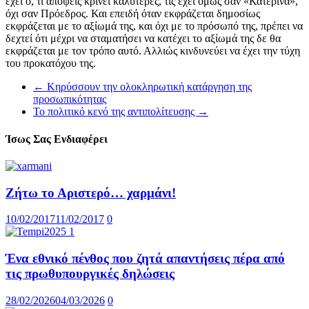
έχει ό, τι απόψεις κρίνει καλύτερες, τις έχει όμως σαν «Κατερίνα»,
όχι σαν Πρόεδρος. Και επειδή όταν εκφράζεται δημοσίως
εκφράζεται με το αξίωμά της, και όχι με το πρόσωπό της, πρέπει να
δεχτεί ότι μέχρι να σταματήσει να κατέχει το αξίωμά της δε θα
εκφράζεται με τον τρόπο αυτό. Αλλιώς κινδυνεύει να έχει την τύχη
του προκατόχου της.
←
Κηρύσσουν την ολοκληρωτική κατάργηση της
προσωπικότητας
Το πολιτικό κενό της αντιπολίτευσης
→
Ίσως Σας Ενδιαφέρει
Ζήτω το Αριστερό… χαρμάνι!
10/02/2017
11/02/2017
0
Ένα εθνικό πένθος που ζητά απαντήσεις πέρα από
τις πρωθυπουργικές δηλώσεις
28/02/2026
04/03/2026
0