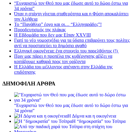
“Ευχαριστώ τον Θεό που μας έδωσε αυτό το δώρο έστω για
34 χρόνια”
Όταν η στάχτη γίνεται σταθερότητα και η Φύση αποκαλύπτει
την Αλήθεια
Το “Πανάθλιο” έργο και οι… “Ελληναράδες”!
Προοδευτισμός της πλάκας
Η Εβδομάδα που δεν μας Είπαν XXVIII
Γιατί το νέο νομοσχέδιο για τα ύδατα επιβαρύνει τους πολίτες
αντί να προστατεύει το δημόσιο αγαθό
Ελληνική οικογένεια: ένα στοιχείο του παρελθόντος (!)
Πριν μας πάρει η προπέλα της κυβέρνησης αξίζει να
κοιτάξουμε καθαρά προς τον ορίζοντα
Η Ελλάδα του μέλλοντος απέναντι στην Ελλάδα της
επιδότησης
ΔΗΜΟΦΙΛΗ ΑΡΘΡΑ
“Ευχαριστώ τον Θεό που μας έδωσε αυτό το δώρο έστω για
34 χρόνια”
Η Δόμνα και η οικογένεια
Η “δημοκρατία” του Τσίπρα