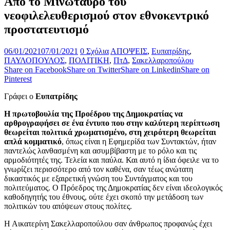
Από το Μινώταυρο του
νεοφιλελευθερισμού στον εθνοκεντρικό
προστατευτισμό
06/01/2021
07/01/2021
0 Σχόλια
ΑΠΟΨΕΙΣ
,
Ευπατρίδης
,
ΠΑΥΛΟΠΟΥΛΟΣ
,
ΠΟΛΙΤΙΚΗ
,
ΠτΔ
,
Σακελλαροπούλου
Share on Facebook
Share on Twitter
Share on Linkedin
Share on
Pinterest
Γράφει ο
Ευπατρίδης
Η πρωτοβουλία της Προέδρου της Δημοκρατίας να
αρθρογραφήσει σε ένα έντυπο που στην καλύτερη περίπτωση
θεωρείται πολιτικά χρωματισμένο, στη χειρότερη θεωρείται
απλά κομματικό
, όπως είναι η Εφημερίδα των Συντακτών, ήταν
παντελώς λανθασμένη και ασυμβίβαστη με το ρόλο και τις
αρμοδιότητές της. Τελεία και παύλα. Και αυτό η ίδια όφειλε να το
γνωρίζει περισσότερο από τον καθένα, σαν τέως ανώτατη
δικαστικός με εξαιρετική γνώση του Συντάγματος και του
πολιτεύματος. Ο Πρόεδρος της Δημοκρατίας δεν είναι ιδεολογικός
καθοδηγητής του έθνους, ούτε έχει σκοπό την μετάδοση των
πολιτικών του απόψεων στους πολίτες.
Η Αικατερίνη Σακελλαροπούλου σαν άνθρωπος προφανώς έχει