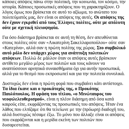
κάποιες απόψεις πάνω στην πολιτική, την κοινωνία, τον κόσμο, την
ιστορία. Κάποιες προσωπικές απόψεις που τη χαρακτηρίζουν. Ο
λόγος όμως που βρίσκεται σε αυτό το αξίωμα, το ανώτατο του
πολιτεύματός μας, δεν είναι οι απόψεις της αυτές.
Οι απόψεις της
δεν έχουν εγκριθεί από τους Έλληνες πολίτες, ούτε με απόλυτη
ούτε με σχετική πλειοψηφία.
Για όσο διάστημα βρίσκεται σε αυτή τη θέση, δεν απευθύνεται
στους πολίτες ούτε σαν «Αικατερίνη Σακελλαροπούλου» ούτε σαν
«Κατερίνα», αλλά σαν η πρώτη πολίτης της χώρας.
Στο συμβολικό
αυτό ρόλο δεν υπάρχει χώρος για ανάπτυξη πολιτικών
απόψεων
. Πολλώ δε μάλλον όταν οι απόψεις αυτές βρίσκουν
αντίθετο μεγάλο μέρος των πολιτών και τους κάνουν να
αναπτύσσουν αρνητικά συναισθήματα όχι για αυτήν προσωπικά,
αλλά για το θεσμό που εκπροσωπεί και για την πολιτεία συνολικά.
Δυστυχώς δεν είναι η πρώτη φορά που συμβαίνει κάτι αντίστοιχο.
Τα ίδια έκανε και ο προκάτοχός της, ο Προκόπης
Παυλόπουλος. Η φράση του τίτλου, «ο Μινώταυρος του
νεοφιλελευθερισμού»
, είναι η πλέον διάσημη από όσα κατά
καιρούς είπε, εκφράζοντας τις προσωπικές του απόψεις. Ήταν ένα
λάθος που ελπίζαμε ότι θα τελείωνε με την (πρόωρη) διαδοχή του,
αλλά δυστυχώς πέσαμε έξω. Το μόνο που άλλαξε είναι οι απόψεις
που εκφράζονται και η μερίδα εκείνη των πολιτών που
δυσαρεστείται.