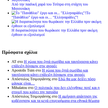
Από την παιδική χαρά του Τσίπρα στη στάχτη του
Μητσοτάκη
Το
“Πανάθλιο” έργο και οι… “Ελληναράδες”!
Η διορατικότητα που θωράκισε την Ελλάδα πριν ακόμη
έρθουν οι εξοπλισμοί
Πρόσφατα σχόλια
ΑΤ
στο
Η χώρα που ζητά σωσίβιο και ταυτόχρονα κάνει
επίδειξη δύναμης στις αγορές
Apostolis Tsim
στο
Η χώρα που ζητά σωσίβιο και
ταυτόχρονα κάνει επίδειξη δύναμης στις αγορές
Απόστολος Τσιμογιάννης
στο
Εδώ θα μας δείξει πόσο
μάγκας είναι…
Mihalatou
στο
Ο πολιτικός που δεν ελέγχθηκε ποτέ και η
στιγμή που κρίνει την πατρίδα
Απόστολος Τσιμογιάννης
στο
Η αμήχανη απάντηση της
κυβέρνησης και τα κενά επιχειρήματα στα εθνικά θέματα