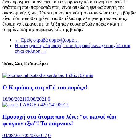
έναν πραγματικά ανθεκτικό και παραγωγικό οικονομικό ιστό. Η
ανάπτυξη που παρουσιάζεται, είναι απλώς η ψευδαίσθηση της
οικονομικής ζωής. Όταν η πραγματικότητα αποκαλύπτεται, η βόμβα
είναι ήδη τοποθετημένη στα θεμέλια της ελληνικής οικονομίας,
έτοιμη να εκραγεί με τη λήξη των ευρωπαϊκών πόρων και τη
συρρίκνωση της παραγωγικής της βάσης.
←
Εμείς στραβά αρμενίζουμε…
Η μάχη για την “αρπαγή” των ψηφοφόρων εχει αρχίσει και
είναι σκληρή
→
Ίσως Σας Ενδιαφέρει
Ο Κυριάκος στη «Γή του πυρός»!
18/08/2021
19/08/2021
0
Προσοχή στα άτομα που λένε: “οι ικανοί νέοι
φεύγουν έξω”! Τα παίρνουν!
04/08/2017
05/08/2017
0