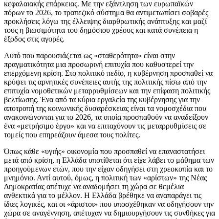
κεφαλαιακής επάρκειας. Με την εξάντληση των ευρωπαϊκών
πόρων το 2026, το τραπεζικό σύστημα θα αντιμετωπίσει σοβαρές
προκλήσεις λόγω της έλλειψης διαρθρωτικής ανάπτυξης και μαζί
τους η βιωσιμότητα του δημόσιου χρέους και κατά συνέπεια η
έξοδος στις αγορές.
Αυτό που παρουσιάζεται ως «σταθερότητα» είναι στην
πραγματικότητα μια προσωρινή επιτυχία που καθυστερεί την
επερχόμενη κρίση. Στο πολιτικό πεδίο, η κυβέρνηση προσπαθεί να
κρύψει τις αρνητικές συνέπειες αυτής της πολιτικής πίσω από την
επιτυχία νομοθετικών μεταρρυθμίσεων και την επίφαση πολιτικής
βελτίωσης. Ένα από τα κύρια εργαλεία της κυβέρνησης για την
αποτροπή της κοινωνικής δυσαρέσκειας είναι τα νομοσχέδια που
ανακοινώνονται για το 2026, τα οποία προσπαθούν να αναδείξουν
ένα «μετρήσιμο έργο» και να επιταχύνουν τις μεταρρυθμίσεις σε
τομείς που επηρεάζουν άμεσα τους πολίτες.
Όπως κάθε «υγιής» οικονομία που προσπαθεί να επαναστατήσει
μετά από κρίση, η Ελλάδα υποτίθεται ότι είχε λάβει το μάθημα των
προηγούμενων ετών, που την είχαν οδηγήσει στη χρεοκοπία και το
μνημόνιο. Αντί αυτού, όμως, η πολιτική των «αρίστων» της Νέας
Δημοκρατίας απέτυχε να αναδομήσει τη χώρα σε θεμέλια
ανθεκτικά για το μέλλον. Η Ελλάδα βρέθηκε να αναπαράγει τις
ίδιες λογικές, και οι «άριστοι» που υποσχέθηκαν να οδηγήσουν την
χώρα σε αναγέννηση, απέτυχαν να δημιουργήσουν τις συνθήκες για