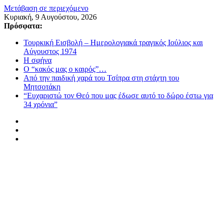
Μετάβαση σε περιεχόμενο
Κυριακή, 9 Αυγούστου, 2026
Πρόσφατα:
Τουρκική Εισβολή – Ημερολογιακά τραγικός Ιούλιος και
Αύγουστος 1974
Η σφήνα
Ο “κακός μας ο καιρός”…
Από την παιδική χαρά του Τσίπρα στη στάχτη του
Μητσοτάκη
“Ευχαριστώ τον Θεό που μας έδωσε αυτό το δώρο έστω για
34 χρόνια”