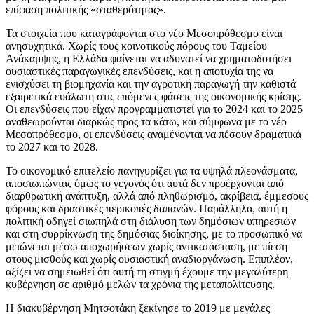
επίφαση πολιτικής «σταθερότητας».
Τα στοιχεία που καταγράφονται στο νέο Μεσοπρόθεσμο είναι
ανησυχητικά. Χωρίς τους κοινοτικούς πόρους του Ταμείου
Ανάκαμψης, η Ελλάδα φαίνεται να αδυνατεί να χρηματοδοτήσει
ουσιαστικές παραγωγικές επενδύσεις, και η αποτυχία της να
ενισχύσει τη βιομηχανία και την αγροτική παραγωγή την καθιστά
εξαιρετικά ευάλωτη στις επόμενες φάσεις της οικονομικής κρίσης.
Οι επενδύσεις που είχαν προγραμματιστεί για το 2024 και το 2025
αναθεωρούνται διαρκώς προς τα κάτω, και σύμφωνα με το νέο
Μεσοπρόθεσμο, οι επενδύσεις αναμένονται να πέσουν δραματικά
το 2027 και το 2028.
Το οικονομικό επιτελείο πανηγυρίζει για τα υψηλά πλεονάσματα,
αποσιωπώντας όμως το γεγονός ότι αυτά δεν προέρχονται από
διαρθρωτική ανάπτυξη, αλλά από πληθωρισμό, ακρίβεια, έμμεσους
φόρους και δραστικές περικοπές δαπανών. Παράλληλα, αυτή η
πολιτική οδηγεί σιωπηλά στη διάλυση των δημόσιων υπηρεσιών
και στη συρρίκνωση της δημόσιας διοίκησης, με το προσωπικό να
μειώνεται μέσω αποχωρήσεων χωρίς αντικατάσταση, με πίεση
στους μισθούς και χωρίς ουσιαστική αναδιοργάνωση. Επιπλέον,
αξίζει να σημειωθεί ότι αυτή τη στιγμή έχουμε την μεγαλύτερη
κυβέρνηση σε αριθμό μελών τα χρόνια της μεταπολίτευσης.
Η διακυβέρνηση Μητσοτάκη ξεκίνησε το 2019 με μεγάλες