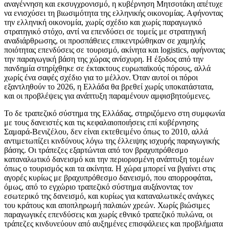
αναγέννηση και εκσυγχρονισμό, η κυβέρνηση Μητσοτάκη απέτυχε
να ενισχύσει τη βιωσιμότητα της ελληνικής οικονομίας. Αφήνοντας
την ελληνική οικονομία, χωρίς σχέδιο και χωρίς παραγωγικό
στρατηγικό στόχο, αντί να επενδύσει σε τομείς με στρατηγική
αναδιάρθρωσης, οι προσπάθειες επικεντρώθηκαν σε χαμηλής
ποιότητας επενδύσεις σε τουρισμό, ακίνητα και logistics, αφήνοντας
την παραγωγική βάση της χώρας ανίσχυρη. Η έξοδος από την
πανδημία στηρίχθηκε σε έκτακτους ευρωπαϊκούς πόρους, αλλά
χωρίς ένα σαφές σχέδιο για το μέλλον. Όταν αυτοί οι πόροι
εξαντληθούν το 2026, η Ελλάδα θα βρεθεί χωρίς υποκατάστατα,
και οι προβλέψεις για ανάπτυξη παραμένουν αμφισβητούμενες.
Το δε τραπεζικό σύστημα της Ελλάδας, στηριζόμενο στη συμφωνία
με τους δανειστές και τις κεφαλαιοποιήσεις επί κυβέρνησης
Σαμαρά-Βενιζέλου, δεν είναι εκτεθειμένο όπως το 2010, αλλά
αντιμετωπίζει κινδύνους λόγω της έλλειψης ισχυρής παραγωγικής
βάσης. Οι τράπεζες εξαρτώνται από τον βραχυπρόθεσμο
καταναλωτικό δανεισμό και την περιορισμένη ανάπτυξη τομέων
όπως ο τουρισμός και τα ακίνητα. Η χώρα μπορεί να βγαίνει στις
αγορές κυρίως με βραχυπρόθεσμο δανεισμό, που απορροφάται,
όμως, από το εγχώριο τραπεζικό σύστημα αυξάνοντας τον
εσωτερικό της δανεισμό, και κυρίως για καταναλωτικές ανάγκες
του κράτους και αποπληρωμή παλαιών χρεών. Χωρίς βιώσιμες
παραγωγικές επενδύσεις και χωρίς εθνικό τραπεζικό πυλώνα, οι
τράπεζες κινδυνεύουν από αυξημένες επισφάλειες και προβλήματα