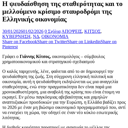
Η ψευδαίσθηση της σταθερότητας και το
μελλούμενο κρίσιμο σταυροδρόμι της
Ελληνικής οικονομίας
30/01/2026
01/02/2026
0 Σχόλια
ΑΠΟΨΕΙΣ
,
ΚΙΤΣΟΣ
,
ΚΥΒΕΡΝΗΣΗ
,
ΝΔ
,
ΟΙΚΟΝΟΜΙΑ
Share on Facebook
Share on Twitter
Share on Linkedin
Share on
Pinterest
Γράφει ο
Γιάννης Κίτσος,
οικονομολόγος – σύμβουλος
χρηματοοικονομικού και στρατηγικού σχεδιασμού
Ο καλός ταριχευτής, λένε, φαίνεται από το αν δημιουργεί την
ψευδαίσθηση της ζωής. Στη σύγχρονη ελληνική πολιτική και
οικονομία, αυτή η ψευδαίσθηση εκδηλώνεται ως μια αναγγελία
σταθερότητας, ενώ στην πραγματικότητα δεν είναι παρά μια
χρονοκαθυστέρηση, μια αναβολή της κρίσης που είναι έτοιμη να
εκραγεί. Εν μέσω παγκόσμιας αβεβαιότητας και χαμηλών
αναπτυξιακών προσδοκιών για την Ευρώπη, η Ελλάδα βαδίζει προς
το 2026 με έναν μη βιώσιμο οικονομικό προγραμματισμό που, αντί
να ενισχύει τη χώρα, την οδηγεί σε έναν νέο κύκλο εσωτερικής
λιτότητας.
Η διεθνής κοινότητα παρατηρεί με ανησυχία το μέλλον της