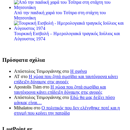
Από την παιδική χαρά του Τσίπρα στη στάχτη του
Μητσοτάκη
Τουρκική Εισβολή – Ημερολογιακά τραγικός Ιούλιος και
Αύγουστος 1974
Πρόσφατα σχόλια
Απόστολος Τσιμογιάννης
στο
Η σφήνα
ΑΤ
στο
Η χώρα που ζητά σωσίβιο και ταυτόχρονα κάνει
επίδειξη δύναμης στις αγορές
Apostolis Tsim
στο
Η χώρα που ζητά σωσίβιο και
ταυτόχρονα κάνει επίδειξη δύναμης στις αγορές
Απόστολος Τσιμογιάννης
στο
Εδώ θα μας δείξει πόσο
μάγκας είναι…
Mihalatou
στο
Ο πολιτικός που δεν ελέγχθηκε ποτέ και η
στιγμή που κρίνει την πατρίδα
LastPoint.gr