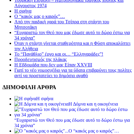
Τουρκική Εισβολή – Ημερολογιακά τραγικός Ιούλιος και
Αύγουστος 1974
Η σφήνα
Ο “κακός μας ο καιρός”…
Από την παιδική χαρά του Τσίπρα στη στάχτη του
Μητσοτάκη
“Ευχαριστώ τον Θεό που μας έδωσε αυτό το δώρο έστω για
34 χρόνια”
Όταν η στάχτη γίνεται σταθερότητα και η Φύση αποκαλύπτει
την Αλήθεια
Το “Πανάθλιο” έργο και οι… “Ελληναράδες”!
Προοδευτισμός της πλάκας
Η Εβδομάδα που δεν μας Είπαν XXVIII
Γιατί το νέο νομοσχέδιο για τα ύδατα επιβαρύνει τους πολίτες
αντί να προστατεύει το δημόσιο αγαθό
ΔΗΜΟΦΙΛΗ ΑΡΘΡΑ
Η σφήνα
Η Δόμνα και η οικογένεια
“Ευχαριστώ τον Θεό που μας έδωσε αυτό το δώρο έστω για
34 χρόνια”
Ο “κακός μας ο καιρός”…