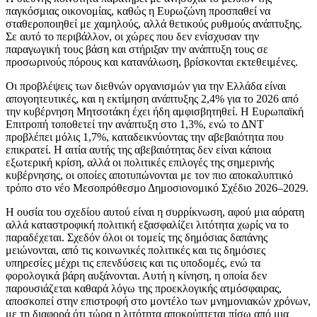
παγκόσμιας οικονομίας, καθώς η Ευρωζώνη προσπαθεί να
σταθεροποιηθεί με χαμηλούς, αλλά θετικούς ρυθμούς ανάπτυξης.
Σε αυτό το περιβάλλον, οι χώρες που δεν ενίσχυσαν την
παραγωγική τους βάση και στήριξαν την ανάπτυξη τους σε
προσωρινούς πόρους και κατανάλωση, βρίσκονται εκτεθειμένες.
Οι προβλέψεις των διεθνών οργανισμών για την Ελλάδα είναι
απογοητευτικές, και η εκτίμηση ανάπτυξης 2,4% για το 2026 από
την κυβέρνηση Μητσοτάκη έχει ήδη αμφισβητηθεί. Η Ευρωπαϊκή
Επιτροπή τοποθετεί την ανάπτυξη στο 1,3%, ενώ το ΔΝΤ
προβλέπει μόλις 1,7%, καταδεικνύοντας την αβεβαιότητα που
επικρατεί. Η αιτία αυτής της αβεβαιότητας δεν είναι κάποια
εξωτερική κρίση, αλλά οι πολιτικές επιλογές της σημερινής
κυβέρνησης, οι οποίες αποτυπώνονται με τον πιο αποκαλυπτικό
τρόπο στο νέο Μεσοπρόθεσμο Δημοσιονομικό Σχέδιο 2026–2029.
Η ουσία του σχεδίου αυτού είναι η συρρίκνωση, αφού μια αόρατη
αλλά καταστροφική πολιτική εξασφαλίζει λιτότητα χωρίς να το
παραδέχεται. Σχεδόν όλοι οι τομείς της δημόσιας δαπάνης
μειώνονται, από τις κοινωνικές πολιτικές και τις δημόσιες
υπηρεσίες μέχρι τις επενδύσεις και τις υποδομές, ενώ τα
φορολογικά βάρη αυξάνονται. Αυτή η κίνηση, η οποία δεν
παρουσιάζεται καθαρά λόγω της προεκλογικής ατμόσφαιρας,
αποσκοπεί στην επιστροφή στο μοντέλο των μνημονιακών χρόνων,
με τη διαφορά ότι τώρα η λιτότητα αποκρύπτεται πίσω από μια