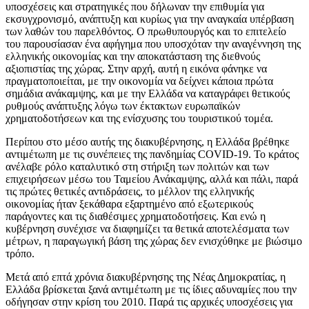
υποσχέσεις και στρατηγικές που δήλωναν την επιθυμία για
εκσυγχρονισμό, ανάπτυξη και κυρίως για την αναγκαία υπέρβαση
των λαθών του παρελθόντος. Ο πρωθυπουργός και το επιτελείο
του παρουσίασαν ένα αφήγημα που υποσχόταν την αναγέννηση της
ελληνικής οικονομίας και την αποκατάσταση της διεθνούς
αξιοπιστίας της χώρας. Στην αρχή, αυτή η εικόνα φάνηκε να
πραγματοποιείται, με την οικονομία να δείχνει κάποια πρώτα
σημάδια ανάκαμψης, και με την Ελλάδα να καταγράφει θετικούς
ρυθμούς ανάπτυξης λόγω των έκτακτων ευρωπαϊκών
χρηματοδοτήσεων και της ενίσχυσης του τουριστικού τομέα.
Περίπου στο μέσο αυτής της διακυβέρνησης, η Ελλάδα βρέθηκε
αντιμέτωπη με τις συνέπειες της πανδημίας COVID-19. Το κράτος
ανέλαβε ρόλο καταλυτικό στη στήριξη των πολιτών και των
επιχειρήσεων μέσω του Ταμείου Ανάκαμψης, αλλά και πάλι, παρά
τις πρώτες θετικές αντιδράσεις, το μέλλον της ελληνικής
οικονομίας ήταν ξεκάθαρα εξαρτημένο από εξωτερικούς
παράγοντες και τις διαθέσιμες χρηματοδοτήσεις. Και ενώ η
κυβέρνηση συνέχισε να διαφημίζει τα θετικά αποτελέσματα των
μέτρων, η παραγωγική βάση της χώρας δεν ενισχύθηκε με βιώσιμο
τρόπο.
Μετά από επτά χρόνια διακυβέρνησης της Νέας Δημοκρατίας, η
Ελλάδα βρίσκεται ξανά αντιμέτωπη με τις ίδιες αδυναμίες που την
οδήγησαν στην κρίση του 2010. Παρά τις αρχικές υποσχέσεις για