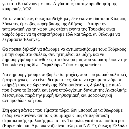
για το τι θα κάνουν με τους Αιγύπτιους και την οριοθέτηση της
κυπριακής ΑΟΖ.
Εκ των υστέρων, όπως αποδείχθηκε, δεν έκαναν τίποτα οι Κύπριοι,
λόγω της έμφοβης παρέμβασης της Αθήνας… Αυτήν την
ταπεινωτική για τη χώρα μας στάση έναντι της Τουρκίας είναι
καιρός όμως να τη σταματήσουμε εδώ και τώρα, αν θέλουμε να
λεγόμαστε Έλληνες.
Θα πρέπει δηλαδή να πάψουμε να αντιμετωπίζουμε τους Τούρκους
με την ουρά στα σκέλια, σαν ηττημένοι σε μάχη, και να
δημιουργήσουμε συνθήκες στα σύνορά μας που να αποτρέπουν την
Τουρκία να μας δίνει ”σφαλιάρες” όποτε της καπνίσει.
Να δημιουργήσουμε σοβαρές συμμαχίες, που – πέρα από πολιτικές
ή στρατηγικές – να είναι δεσμευτικές, ώστε να έχουμε την άμεση
στήριξή τους σε ώρα ανάγκης. Κάτι αντίστοιχο, δηλαδή, με αυτό
που έκανε το Ισραήλ και έγινε υπολογίσιμη δύναμη της Ανατολικής
Μεσογείου, παρά την μικρή πληθυσμιακή και μορφολογική
αντιπροσώπευσή του.
Στη φάση πάντως που είμαστε τώρα, δεν μπορούμε να θεωρούμε
δεδομένο κανέναν απ’ τους συμμάχους μας σε περίπτωση
στρατιωτικής εμπλοκής μας με την Τουρκία, γιατί οι περισσότεροι
(Ευρωπαίοι και Αμερικανοί) είναι μέλη του ΝΑΤΟ, όπως η Ελλάδα