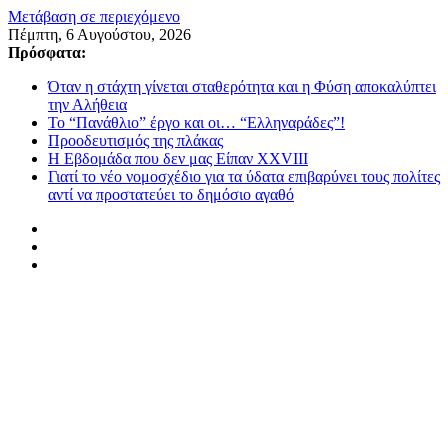
Μετάβαση σε περιεχόμενο
Πέμπτη, 6 Αυγούστου, 2026
Πρόσφατα:
Όταν η στάχτη γίνεται σταθερότητα και η Φύση αποκαλύπτει
την Αλήθεια
Το “Πανάθλιο” έργο και οι… “Ελληναράδες”!
Προοδευτισμός της πλάκας
Η Εβδομάδα που δεν μας Είπαν XXVIII
Γιατί το νέο νομοσχέδιο για τα ύδατα επιβαρύνει τους πολίτες
αντί να προστατεύει το δημόσιο αγαθό