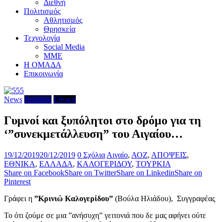
Διεθνή
Πολιτισμός
Αθλητισμός
Θρησκεία
Τεχνολογία
Social Media
ΜΜΕ
Η ΟΜΑΔΑ
Επικοινωνία
News
Απόψεις
Εθνικά
Γυμνοί και ξυπόλητοι στο δρόμο για τη
‘”συνεκμετάλλευση” του Αιγαίου…
19/12/2019
20/12/2019
0 Σχόλια
Αιγαίο
,
ΑΟΖ
,
ΑΠΟΨΕΙΣ
,
ΕΘΝΙΚΑ
,
ΕΛΛΑΔΑ
,
ΚΑΛΟΓΕΡΙΔΟΥ
,
ΤΟΥΡΚΙΑ
Share on Facebook
Share on Twitter
Share on Linkedin
Share on
Pinterest
Γράφει η
”Κρινιώ Καλογερίδου”
(Βούλα Ηλιάδου), Συγγραφέας
Το ότι ζούμε σε μια ”ανήσυχη” γειτονιά που δε μας αφήνει ούτε