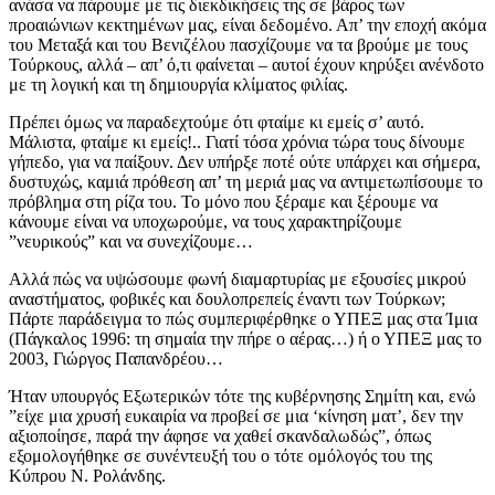
ανάσα να πάρουμε με τις διεκδικήσεις της σε βάρος των
προαιώνιων κεκτημένων μας, είναι δεδομένο. Απ’ την εποχή ακόμα
του Μεταξά και του Βενιζέλου πασχίζουμε να τα βρούμε με τους
Τούρκους, αλλά – απ’ ό,τι φαίνεται – αυτοί έχουν κηρύξει ανένδοτο
με τη λογική και τη δημιουργία κλίματος φιλίας.
Πρέπει όμως να παραδεχτούμε ότι φταίμε κι εμείς σ’ αυτό.
Μάλιστα, φταίμε κι εμείς!.. Γιατί τόσα χρόνια τώρα τους δίνουμε
γήπεδο, για να παίξουν. Δεν υπήρξε ποτέ ούτε υπάρχει και σήμερα,
δυστυχώς, καμιά πρόθεση απ’ τη μεριά μας να αντιμετωπίσουμε το
πρόβλημα στη ρίζα του. Το μόνο που ξέραμε και ξέρουμε να
κάνουμε είναι να υποχωρούμε, να τους χαρακτηρίζουμε
”νευρικούς” και να συνεχίζουμε…
Αλλά πώς να υψώσουμε φωνή διαμαρτυρίας με εξουσίες μικρού
αναστήματος, φοβικές και δουλοπρεπείς έναντι των Τούρκων;
Πάρτε παράδειγμα το πώς συμπεριφέρθηκε ο ΥΠΕΞ μας στα Ίμια
(Πάγκαλος 1996: τη σημαία την πήρε ο αέρας…) ή ο ΥΠΕΞ μας το
2003, Γιώργος Παπανδρέου…
Ήταν υπουργός Εξωτερικών τότε της κυβέρνησης Σημίτη και, ενώ
”είχε μια χρυσή ευκαιρία να προβεί σε μια ‘κίνηση ματ’, δεν την
αξιοποίησε, παρά την άφησε να χαθεί σκανδαλωδώς”, όπως
εξομολογήθηκε σε συνέντευξή του ο τότε ομόλογός του της
Κύπρου Ν. Ρολάνδης.