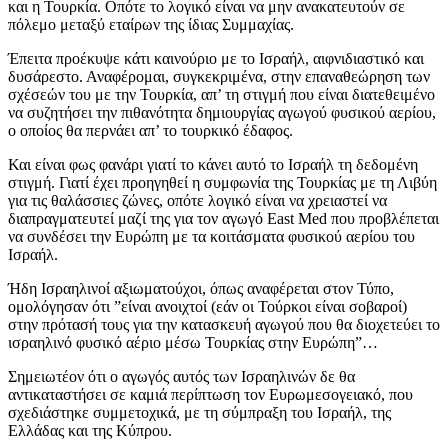
και η Τουρκία. Οπότε το λογικό είναι να μην ανακατευτούν σε
πόλεμο μεταξύ εταίρων της ίδιας Συμμαχίας.
Έπειτα προέκυψε κάτι καινούριο με το Ισραήλ, αιφνιδιαστικό και
δυσάρεστο. Αναφέρομαι, συγκεκριμένα, στην επαναθεώρηση των
σχέσεών του με την Τουρκία, απ’ τη στιγμή που είναι διατεθειμένο
να συζητήσει την πιθανότητα δημιουργίας αγωγού φυσικού αερίου,
ο οποίος θα περνάει απ’ το τουρκικό έδαφος.
Και είναι φως φανάρι γιατί το κάνει αυτό το Ισραήλ τη δεδομένη
στιγμή. Γιατί έχει προηγηθεί η συμφωνία της Τουρκίας με τη Λιβύη
για τις θαλάσσιες ζώνες, οπότε λογικό είναι να χρειαστεί να
διαπραγματευτεί μαζί της για τον αγωγό East Med που προβλέπεται
να συνδέσει την Ευρώπη με τα κοιτάσματα φυσικού αερίου του
Ισραήλ.
Ήδη Ισραηλινοί αξιωματούχοι, όπως αναφέρεται στον Τύπο,
ομολόγησαν ότι ”είναι ανοιχτοί (εάν οι Τούρκοι είναι σοβαροί)
στην πρότασή τους για την κατασκευή αγωγού που θα διοχετεύει το
ισραηλινό φυσικό αέριο μέσω Τουρκίας στην Ευρώπη”…
Σημειωτέον ότι ο αγωγός αυτός των Ισραηλινών δε θα
αντικαταστήσει σε καμιά περίπτωση τον Ευρωμεσογειακό, που
σχεδιάστηκε συμμετοχικά, με τη σύμπραξη του Ισραήλ, της
Ελλάδας και της Κύπρου.