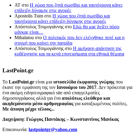
ΑΤ
στο
Η χώρα που ζητά σωσίβιο και ταυτόχρονα κάνει
επίδειξη δύναμης στις αγορές
Apostolis Tsim
στο
Η χώρα που ζητά σωσίβιο και
ταυτόχρονα κάνει επίδειξη δύναμης στις αγορές
Απόστολος Τσιμογιάννης
στο
Εδώ θα μας δείξει πόσο
μάγκας είναι…
Mihalatou
στο
Ο πολιτικός που δεν ελέγχθηκε ποτέ και η
στιγμή που κρίνει την πατρίδα
Απόστολος Τσιμογιάννης
στο
Η αμήχανη απάντηση της
κυβέρνησης και τα κενά επιχειρήματα στα εθνικά θέματα
LastPoint.gr
To
LastPoint.gr
είναι μια
ιστοσελίδα έκφρασης γνώμης
που
έκανε την εμφάνιση της τον
Ιανουάριο του 2017
. Δεν πρόκειται για
ένα ακόμη ειδησεογραφικό site από επαγγελματίες
δημοσιογράφους αλλά για ένα
απολύτως ελεύθερο και
ακηδεμόνευτο μέσο αρθρογραφίας
για καταξιωμένους πολίτες.
Με άποψη μέχρι τέλους..
.
Διαχείριση
:
Γιώργος Παντάκης – Κωνσταντίνος Μανίκας
Επικοινωνία:
lastpointgr@yahoo.com