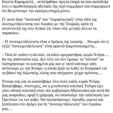
Κώστα Καραμανλή – αντιλήφθηκε πρώτη (παρά τα όσα αισιόδοξα
λέει ο πρωθυπουργός αδελφός της περί συμμάχων και συμμαχιών)
ότι θα μείνουμε την κρίσιμη στιγμή μόνοι.
Γι’ αυτό ήταν ”ανεκτική” και ”συμφιλιωτική” στην ιδέα της
συνεκμετάλλευσης του Αιγαίου με την Τουρκία, κατά τη
συνέντευξή της στο Action 24, όπου είπε μεταξύ άλλων τα
παρακάτω:
– Η συνεκμετάλλευση είναι ο δρόμος της λογικής… Θεωρώ ότι η
λέξη ”συνεκμετάλλευση” είναι αρκετά δαιμονοποιημένη…
– Όσα δε φτάνει η αλεπού, τα κάνει κρεμαστάρια, κυρία Ντόρα…,
θα της απαντούσα εγώ. Δεν λέτε ότι δεν έχουμε τα ”κότσια” να
διατηρήσουμε τα κεκτημένα μας και γι’ αυτό κάνουμε κάτι
αντίστοιχο με την Κύπρο, η οποία ζητά να λυθεί το Κυπριακό επί
τη βάσει της διζωνικής λύσης που απέρριπτε μέχρι πρότινος…
Έννοια σας και τα καταλάβαμε όλα πολύ καλά, κυρία Ντόρα.
Καταλάβαμε, δυστυχώς, ότι η μειοδοτική πολιτική Τσίπρα έχει
γίνει εθνική πολιτική στην νέα κυβέρνηση Μητσοτάκη και αυτή θα
μας αναγκάσει, αργά ή γρήγορα, να υποστούμε την ταπείνωση των
Πρεσπών εις τον κύβο. Να περπατήσουμε, δηλαδή, γυμνοί και
ξυπόλητοι στο δρόμο για τη ”συνεκμετάλλευση” του Αιγαίου
μας…