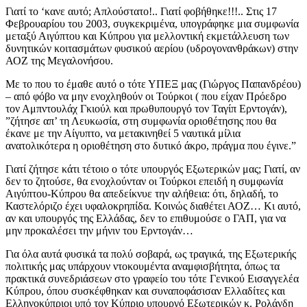
Γιατί το ‘κανε αυτό; Απλούστατο!.. Γιατί φοβήθηκε!!!.. Στις 17
Φεβρουαρίου του 2003, συγκεκριμένα, υπογράφηκε μια συμφωνία
μεταξύ Αιγύπτου και Κύπρου για μελλοντική εκμετάλλευση των
δυνητικών κοιτασμάτων φυσικού αερίου (υδρογονανθράκων) στην
ΑΟΖ της Μεγαλονήσου.
Με το που το έμαθε αυτό ο τότε ΥΠΕΞ μας (Γιώργος Παπανδρέου)
– από φόβο να μην ενοχληθούν οι Τούρκοι ( που είχαν Πρόεδρο
τον Αμπντουλάχ Γκιούλ και πρωθυπουργό τον Ταγίπ Ερντογάν),
”ζήτησε απ’ τη Λευκωσία, στη συμφωνία οριοθέτησης που θα
έκανε με την Αίγυπτο, να μετακινηθεί 5 ναυτικά μίλια
ανατολικότερα η οριοθέτηση στο δυτικό άκρο, πράγμα που έγινε.”
Γιατί ζήτησε κάτι τέτοιο ο τότε υπουργός Εξωτερικών μας; Γιατί, αν
δεν το ζητούσε, θα ενοχλούνταν οι Τούρκοι επειδή η συμφωνία
Αιγύπτου-Κύπρου θα απεδείκνυε την αλήθεια: ότι, δηλαδή, το
Καστελόριζο έχει υφαλοκρηπίδα. Κοινώς διαθέτει ΑΟΖ… Κι αυτό,
αν και υπουργός της Ελλάδας, δεν το επιθυμούσε ο ΓΑΠ, για να
μην προκαλέσει την μήνιν του Ερντογάν…
Για όλα αυτά φυσικά τα πολύ σοβαρά, ως τραγικά, της Εξωτερικής
πολιτικής μας υπάρχουν ντοκουμέντα αναμφισβήτητα, όπως τα
πρακτικά συνεδριάσεων στο γραφείο του τότε Γενικού Εισαγγελέα
Κύπρου, όπου συσκέφθηκαν και συναποφάσισαν Ελλαδίτες και
Ελληνοκύπριοι υπό τον Κύπριο υπουργό Εξωτερικών κ. Ρολάνδη