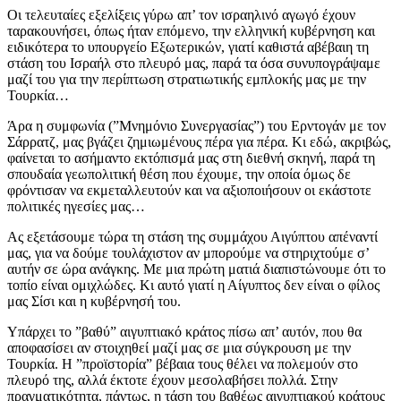
Οι τελευταίες εξελίξεις γύρω απ’ τον ισραηλινό αγωγό έχουν
ταρακουνήσει, όπως ήταν επόμενο, την ελληνική κυβέρνηση και
ειδικότερα το υπουργείο Εξωτερικών, γιατί καθιστά αβέβαιη τη
στάση του Ισραήλ στο πλευρό μας, παρά τα όσα συνυπογράψαμε
μαζί του για την περίπτωση στρατιωτικής εμπλοκής μας με την
Τουρκία…
Άρα η συμφωνία (”Μνημόνιο Συνεργασίας”) του Ερντογάν με τον
Σάρρατζ, μας βγάζει ζημιωμένους πέρα για πέρα. Κι εδώ, ακριβώς,
φαίνεται το ασήμαντο εκτόπισμά μας στη διεθνή σκηνή, παρά τη
σπουδαία γεωπολιτική θέση που έχουμε, την οποία όμως δε
φρόντισαν να εκμεταλλευτούν και να αξιοποιήσουν οι εκάστοτε
πολιτικές ηγεσίες μας…
Ας εξετάσουμε τώρα τη στάση της συμμάχου Αιγύπτου απέναντί
μας, για να δούμε τουλάχιστον αν μπορούμε να στηριχτούμε σ’
αυτήν σε ώρα ανάγκης. Με μια πρώτη ματιά διαπιστώνουμε ότι το
τοπίο είναι ομιχλώδες. Κι αυτό γιατί η Αίγυπτος δεν είναι ο φίλος
μας Σίσι και η κυβέρνησή του.
Υπάρχει το ”βαθύ” αιγυπτιακό κράτος πίσω απ’ αυτόν, που θα
αποφασίσει αν στοιχηθεί μαζί μας σε μια σύγκρουση με την
Τουρκία. Η ”προϊστορία” βέβαια τους θέλει να πολεμούν στο
πλευρό της, αλλά έκτοτε έχουν μεσολαβήσει πολλά. Στην
πραγματικότητα, πάντως, η τάση του βαθέως αιγυπτιακού κράτους