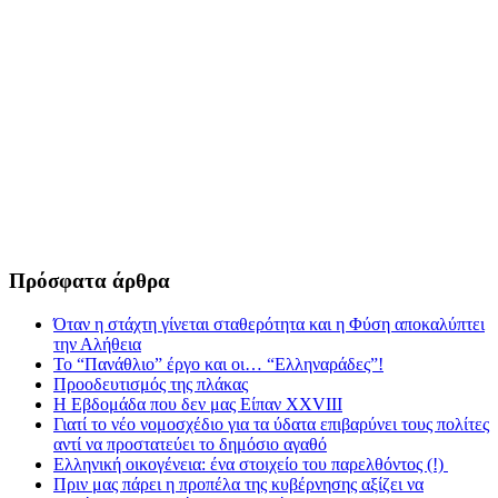
Πρόσφατα άρθρα
Όταν η στάχτη γίνεται σταθερότητα και η Φύση αποκαλύπτει
την Αλήθεια
Το “Πανάθλιο” έργο και οι… “Ελληναράδες”!
Προοδευτισμός της πλάκας
Η Εβδομάδα που δεν μας Είπαν XXVIII
Γιατί το νέο νομοσχέδιο για τα ύδατα επιβαρύνει τους πολίτες
αντί να προστατεύει το δημόσιο αγαθό
Ελληνική οικογένεια: ένα στοιχείο του παρελθόντος (!)
Πριν μας πάρει η προπέλα της κυβέρνησης αξίζει να