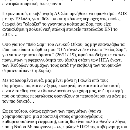
είναι φιλοτουρκική, όπως πάντα.
Πέραν αυτού, η κυβέρνηση Αλ Σίσι αρνήθηκε να οριοθετήσει ΑΟΖ
με την Ελλάδα, γιατί θέλει κι αυτή κάποιες περιοχές στις οποίες
θεωρεί ότι ”εδράζει” το γιγαντιαίο κοίτασμα Ζορ, που είχε
ανακαλύψει η πολυεθνική ιταλική εταιρεία πετρελαίου ENI το
2015….
Όσο για τον ”θείο Σαμ” του Λευκού Οίκου, ας μην επαναλάβω τα
ίδια που είπα στο άρθρο μου ”Ο Ντόναλντ δεν είναι ο ”θείος Σαμ”,
για να τον εμπιστευόμαστε” (26/11/’19), αφού αποδείχτηκε εκ των
πραγμάτων η αφερεγγυότητά του (άφιλη στάση των ΗΠΑ έναντι
των Κούρδων συμμάχων τους κατά την εισβολή των τουρκικών
στρατευμάτων στη Συρία).
Με τα δεδομένα αυτά, μας μένει μόνο η Γαλλία από τους
συμμάχους μας και δεν ξέρω, ειλικρινά, αν και κατά πόσο αυτή
είναι διατεθειμένη να διακινδυνεύσει για χάρη μας, απ’ τη στιγμή
που σε τέτοιες περιπτώσεις φροντίζουν οι περισσότεροι να πάνε με
τον πιο δυνατό…
Ως εκ τούτου, ούτως εχόντων των πραγμάτων (για να
χρησιμοποιήσω μια προσφιλή στους δημοσιογράφους
καθαρευουσιάνικη έκφραση), αυτός θα είναι πολύ πιθανόν ο λόγος
που η Ντόρα Μπακογιάννη – ως πρώην ΥΠΕΞ της κυβέρνησης του