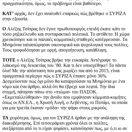
πραγματικότητα, όμως, το πρόβλημα είναι βαθύτερο.
ΚΑΤ’
αρχάς, δεν έχει αναλυθεί επαρκώς πώς βρέθηκε ο ΣΥΡΙΖΑ
στην εξουσία.
Ο
Αλέξης Τσίπρας δεν έγινε πρωθυπουργός επειδή έκανε κάτι το
τόσο ρηξικέλευθο και συνταρακτικό πολιτικά. Το αντίθετο: Η χώρα
χρεοκόπησε και οι παλαιές κομματικές σταθερές κατέρρευσαν. Τα
Μνημόνια ταλαιπώρησαν οικονομικά και ψυχολογικά τους πολίτες.
Τους τροφοδότησαν με οργή, απογοήτευση, κατάθλιψη.
ΤΟΤΕ
ο Αλέξης Τσίπρας βρήκε την ευκαιρία. Αντέγραψε το
λαϊκισμό της δεκαετίας του ’80. Και τι δεν υποσχέθηκε! Τα πάντα
όλα! Με την απόσταση που μας χωρίζει πια από το 2015, είναι
πραγματικά περίεργο πώς ο ΣΥΡΙΖΑ έπιασε μόνο 36%.
Δεσμεύονταν πως όχι μόνο θα καταργούσαν τα Μνημόνια με ένα
νόμο και ένα άρθρο, αλλά ότι θα έβρεχε και λεφτά. Την ίδια
στιγμή, πάτησαν πάνω στο «πτώμα» του ΠΑΣΟΚ.
«Εκμεταλλεύθηκαν» την άνοδο που εμφάνισαν κόμματα-κομήτες
όπως οι ΑΝ.ΕΛ., η Χρυσή Αυγή, ο Λεβέντης, το Ποτάμι, τα οποία
για μια τριετία έκαναν «μόδα» την ψήφο στους μικρούς.
ΤΑ
χειρότερα, όμως, για τον ΣΥΡΙΖΑ ήρθαν με την ανάληψη της
διακυβέρνησης. Επί τεσσεράμισι χρόνια όλοι οι πολίτες,
ανεξάρτητα από το τι είχαν ψηφίσει, κατανόησαν πως, με ό,τι κι αν