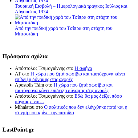
Τουρκική Εισβολή – Ημερολογιακά τραγικός Ιούλιος και
Αύγουστος 1974
Από την παιδική χαρά του Τσίπρα στη στάχτη του
Μητσοτάκη
Πρόσφατα σχόλια
Απόστολος Τσιμογιάννης
στο
Η σφήνα
ΑΤ
στο
Η χώρα που ζητά σωσίβιο και ταυτόχρονα κάνει
επίδειξη δύναμης στις αγορές
Apostolis Tsim
στο
Η χώρα που ζητά σωσίβιο και
ταυτόχρονα κάνει επίδειξη δύναμης στις αγορές
Απόστολος Τσιμογιάννης
στο
Εδώ θα μας δείξει πόσο
μάγκας είναι…
Mihalatou
στο
Ο πολιτικός που δεν ελέγχθηκε ποτέ και η
στιγμή που κρίνει την πατρίδα
LastPoint.gr