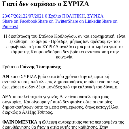
Γιατί δεν «αρέσει» ο ΣΥΡΙΖΑ
23/07/2021
22/07/2021
0 Σχόλια
ΠΟΛΙΤΙΚΗ
,
ΣΥΡΙΖΑ
Share on Facebook
Share on Twitter
Share on Linkedin
Share on
Pinterest
Η διαπίστωση του Στέλιου Κούλογλου, αν και ερωτηματική, είναι
ξεκάθαρη. Το άρθρο «Πρόεδρε, μήπως δεν αρέσουμε;» του
ευρωβουλευτή του ΣΥΡΙΖΑ αναλύει εμπεριστατωμένα γιατί το
κόμμα της Κουμουνδούρου δεν βρίσκει ανταπόκριση στην
κοινωνία.
Γράφει ο
Γιάννης Τσαπρούνης
ΑΝ
και ο ΣΥΡΙΖΑ βρίσκεται δύο χρόνια στην αξιωματική
αντιπολίτευση, από όλες τις δημοσκοπήσεις αποδεικνύεται πως
έχει χάσει σχεδόν δέκα μονάδες από την εκλογική του δύναμη.
ΔΕΝ
αποτελεί τυχαίο γεγονός. Δεν είναι αποτέλεσμα μιας
συγκυρίας. Και σίγουρα γι’ αυτό δεν φταίνε ούτε οι εταιρίες
δημοσκοπήσεων ούτε τα μέσα ενημέρωσης, όπως καταγγέλλει
διαρκώς ο Αλέξης Τσίπρας.
ΦΑΙΝΟΜΕΝΙΚΑ
η έλλειψη αυτοκριτικής για τα πεπραγμένα της
διακυβέρνησης θα ήταν η αιτία αυτής της καθίζησης. Στην