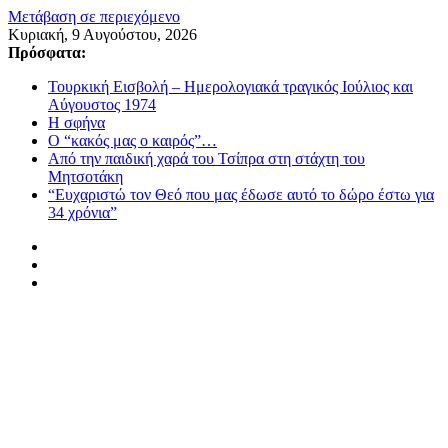
Μετάβαση σε περιεχόμενο
Κυριακή, 9 Αυγούστου, 2026
Πρόσφατα:
Τουρκική Εισβολή – Ημερολογιακά τραγικός Ιούλιος και
Αύγουστος 1974
Η σφήνα
Ο “κακός μας ο καιρός”…
Από την παιδική χαρά του Τσίπρα στη στάχτη του
Μητσοτάκη
“Ευχαριστώ τον Θεό που μας έδωσε αυτό το δώρο έστω για
34 χρόνια”