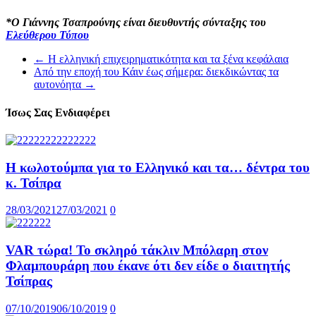
*Ο Γιάννης Τσαπρούνης είναι διευθυντής σύνταξης του
Ελεύθερου Τύπου
←
Η ελληνική επιχειρηματικότητα και τα ξένα κεφάλαια
Από την εποχή του Κάιν έως σήμερα: διεκδικώντας τα
αυτονόητα
→
Ίσως Σας Ενδιαφέρει
Η κωλοτούμπα για το Ελληνικό και τα… δέντρα του
κ. Τσίπρα
28/03/2021
27/03/2021
0
VAR τώρα! Το σκληρό τάκλιν Μπόλαρη στον
Φλαμπουράρη που έκανε ότι δεν είδε ο διαιτητής
Τσίπρας
07/10/2019
06/10/2019
0