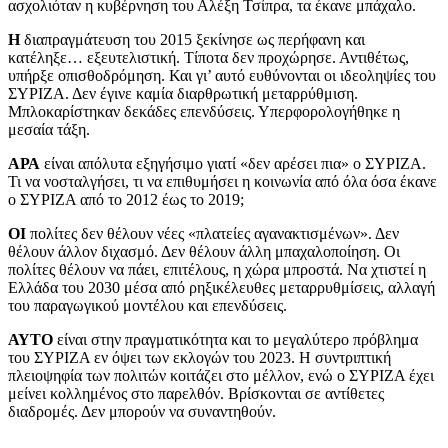
ασχολιόταν η κυβέρνηση του Αλέξη Τσίπρα, τα έκανε μπάχαλο.
Η
διαπραγμάτευση του 2015 ξεκίνησε ως περήφανη και
κατέληξε… εξευτελιστική. Τίποτα δεν προχώρησε. Αντιθέτως,
υπήρξε οπισθοδρόμηση. Και γι’ αυτό ευθύνονται οι ιδεοληψίες του
ΣΥΡΙΖΑ. Δεν έγινε καμία διαρθρωτική μεταρρύθμιση.
Μπλοκαρίστηκαν δεκάδες επενδύσεις. Υπερφορολογήθηκε η
μεσαία τάξη.
ΑΡΑ
είναι απόλυτα εξηγήσιμο γιατί «δεν αρέσει πια» ο ΣΥΡΙΖΑ.
Τι να νοσταλγήσει, τι να επιθυμήσει η κοινωνία από όλα όσα έκανε
ο ΣΥΡΙΖΑ από το 2012 έως το 2019;
ΟΙ
πολίτες δεν θέλουν νέες «πλατείες αγανακτισμένων». Δεν
θέλουν άλλον διχασμό. Δεν θέλουν άλλη μπαχαλοποίηση. Οι
πολίτες θέλουν να πάει, επιτέλους, η χώρα μπροστά. Να χτιστεί η
Ελλάδα του 2030 μέσα από ρηξικέλευθες μεταρρυθμίσεις, αλλαγή
του παραγωγικού μοντέλου και επενδύσεις.
ΑΥΤΟ
είναι στην πραγματικότητα και το μεγαλύτερο πρόβλημα
του ΣΥΡΙΖΑ εν όψει των εκλογών του 2023. Η συντριπτική
πλειοψηφία των πολιτών κοιτάζει στο μέλλον, ενώ ο ΣΥΡΙΖΑ έχει
μείνει κολλημένος στο παρελθόν. Βρίσκονται σε αντίθετες
διαδρομές. Δεν μπορούν να συναντηθούν.