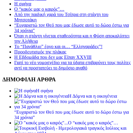
Η σφήνα
Ο “κακός μας ο καιρός”…
Από την παιδική χαρά του Τσίπρα στη στάχτη του
Μητσοτάκη
“Ευχαριστώ τον Θεό που μας έδωσε αυτό το δώρο έστω για
34 χρόνια”
Όταν η στάχτη γίνεται σταθερότητα και η Φύση αποκαλύπτει
την Αλήθεια
Το “Πανάθλιο” έργο και οι… “Ελληναράδες”!
Προοδευτισμός της πλάκας
Η Εβδομάδα που δεν μας Είπαν XXVIII
Γιατί το νέο νομοσχέδιο για τα ύδατα επιβαρύνει τους πολίτες
αντί να προστατεύει το δημόσιο αγαθό
ΔΗΜΟΦΙΛΗ ΑΡΘΡΑ
Η σφήνα
Η Δόμνα και η οικογένεια
“Ευχαριστώ τον Θεό που μας έδωσε αυτό το δώρο έστω για
34 χρόνια”
Ο “κακός μας ο καιρός”…