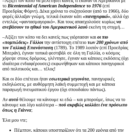
–Αξίζει τον κόπο να μελετήσει κανείς τι έκαναν οι Αμερικανοί με
το
Bicentennial of American Independence το 1976
(επί
Προεδρίας Φόρντ). Δέκα χρόνια το συζητούσαν (από το 1966), δύο
φορές άλλαξαν γνώμη, τελικά έκαναν κάτι
«πανηγυρικό»
, αλλά όχι
εντελώς «φαντασμαγορικό». Και τους απασχολούσε κυρίως
να
ανεβάσουν το ηθικό του Αμερικανικού λαού
εκείνη τη στιγμή…
–Αξίζει τον κόπο να δει κανείς πως γιόρτασαν και
οι πιο
«πομπώδεις» Γάλλοι
την αντίστοιχη επέτειο
των 200 χρόνων
από
τον Γαλλική Επανάσταση
(1789). Το 1989 λοιπόν (επί Προεδρίας
Μιτεράν), έγιναν τοπικά φεστιβάλ σε όλη τη Γαλλία, ο κόσμος
χόρεψε στους δρόμους, γλέντησε, έγιναν και κάποιες εκδόσεις (όχι
ιδιαίτερα ενδιαφέρουσες) εκφωνήθηκαν και κάποιοι πανηγυρικοί
από πολιτικούς και… τέλος!
Και οι δύο επέτειοι ήταν
εσωτερικά γεγονότα
, πανηγυρικές
εκδηλώσεις, με αυθόρμητη λαϊκή συμμετοχή και με κάποια
παραγωγή πνευματικού έργου (όχι σπουδαίου πάντως).
Αν
αυτό
θέλουμε να κάνουμε κι εδώ – και μπορούμε, ίσως να το
κάνουμε και λίγο καλύτερα –
πού ακριβώς κολλάει ένα πρόσωπο
όπως η Γιάννα
;
Έλα μου ντε;
Πέμπτον, κάποιοι υποστηρίζουν ότι τα 200 χρόνια από την