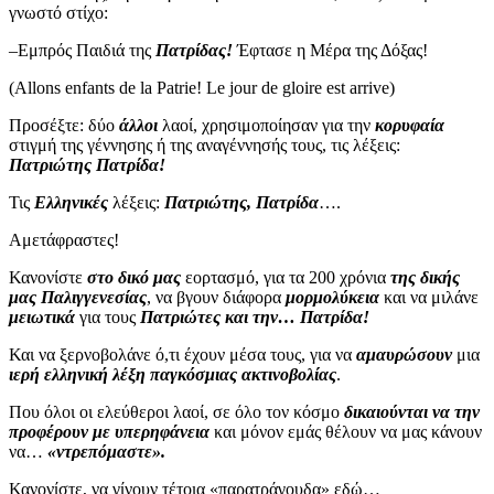
γνωστό στίχο:
–Εμπρός Παιδιά της
Πατρίδας!
Έφτασε η Μέρα της Δόξας!
(Allons enfants de la Patrie! Le jour de gloire est arrive)
Προσέξτε: δύο
άλλοι
λαοί, χρησιμοποίησαν για την
κορυφαία
στιγμή της γέννησης ή της αναγέννησής τους, τις λέξεις:
Πατριώτης Πατρίδα!
Τις
Ελληνικές
λέξεις:
Πατριώτης, Πατρίδα
….
Αμετάφραστες!
Κανονίστε
στο δικό μας
εορτασμό, για τα 200 χρόνια
της δικής
μας Παλιγγενεσίας
, να βγουν διάφορα
μορμολύκεια
και να μιλάνε
μειωτικά
για τους
Πατριώτες και την… Πατρίδα!
Και να ξερνοβολάνε ό,τι έχουν μέσα τους, για να
αμαυρώσουν
μια
ιερή ελληνική λέξη παγκόσμιας ακτινοβολίας
.
Που όλοι οι ελεύθεροι λαοί, σε όλο τον κόσμο
δικαιούνται να την
προφέρουν με υπερηφάνεια
και μόνον εμάς θέλουν να μας κάνουν
να…
«ντρεπόμαστε».
Κανονίστε, να γίνουν τέτοια «παρατράγουδα» εδώ…