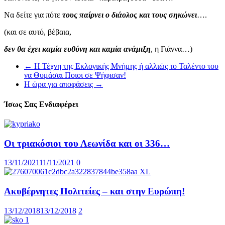
Να δείτε για πότε
τους παίρνει ο διάολος και τους σηκώνει
….
(και σε αυτό, βέβαια,
δεν θα έχει καμία ευθύνη και καμία ανάμιξη
, η Γιάννα…)
←
Η Τέχνη της Εκλογικής Μνήμης ή αλλιώς το Ταλέντο του
να Θυμάσαι Ποιοι σε Ψήφισαν!
Η ώρα για αποφάσεις
→
Ίσως Σας Ενδιαφέρει
Οι τριακόσιοι του Λεωνίδα και οι 336…
13/11/2021
11/11/2021
0
Ακυβέρνητες Πολιτείες – και στην Ευρώπη!
13/12/2018
13/12/2018
2