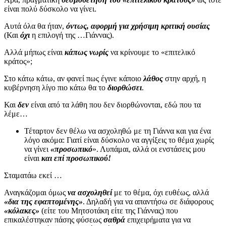
είναι πολύ δύσκολο να γίνει.
Αυτά όλα θα ήταν,
όντως, αφορμή για χρήσιμη κριτική ουσίας
(Και
όχι
η επιλογή της …Γιάννας).
Αλλά μήπως είναι
κάπως νωρίς
να κρίνουμε το «επιτελικό
κράτος»;
Στο κάτω κάτω, αν φανεί πως έγινε κάποιο
λάθος
στην αρχή, η
κυβέρνηση λίγο πιο κάτω θα το
διορθώσει
.
Και
δεν
είναι από τα λάθη που δεν διορθώνονται, εδώ που τα
λέμε…
Τέταρτον δεν θέλω να ασχοληθώ με τη Γιάννα και για ένα
λόγο ακόμα: Γιατί είναι δύσκολο να αγγίξεις το θέμα χωρίς
να γίνει
«προσωπικό
». Λυπάμαι, αλλά οι ενστάσεις μου
είναι
και επί προσωπικού!
Σταματάω εκεί …
Αναγκάζομαι όμως
να ασχοληθεί
με το θέμα, όχι ευθέως, αλλά
«δια της εφαπτομένης»
. Δηλαδή για να απαντήσω σε διάφορους
«κόλακες»
(είτε του Μητσοτάκη είτε της Γιάννας) που
επικαλέστηκαν πάσης φύσεως
σαθρά
επιχειρήματα για να