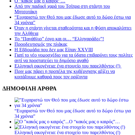
Ο “κακός μας ο καιρός”…
Από την παιδική χαρά του Τσίπρα στη στάχτη του
Μητσοτάκη
“Ευχαριστώ τον Θεό που μας έδωσε αυτό το δώρο έστω για
34 χρόνια”
Όταν η στάχτη γίνεται σταθερότητα και η Φύση αποκαλύπτει
την Αλήθεια
Το “Πανάθλιο” έργο και οι… “Ελληναράδες”!
Προοδευτισμός της πλάκας
Η Εβδομάδα που δεν μας Είπαν XXVIII
Γιατί το νέο νομοσχέδιο για τα ύδατα επιβαρύνει τους πολίτες
αντί να προστατεύει το δημόσιο αγαθό
Ελληνική οικογένεια: ένα στοιχείο του παρελθόντος (!)
Πριν μας πάρει η προπέλα της κυβέρνησης αξίζει να
κοιτάξουμε καθαρά προς τον ορίζοντα
ΔΗΜΟΦΙΛΗ ΑΡΘΡΑ
“Ευχαριστώ τον Θεό που μας έδωσε αυτό το δώρο έστω για
34 χρόνια”
Ο “κακός μας ο καιρός”…
Ελληνική οικογένεια: ένα στοιχείο του παρελθόντος (!)