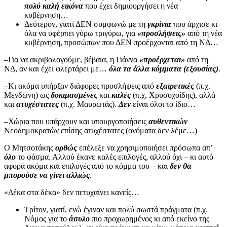
πολύ καλή εικόνα
που έχει δημιουργήσει η νέα
κυβέρνηση…
Δεύτερον, γιατί ΔΕΝ συμφωνώ με τη
γκρίνια
που άρχισε κι
όλα να υφέρπει γύρω τριγύρω, για
«προσλήψεις»
από τη νέα
κυβέρνηση, προσώπων που ΔΕΝ προέρχονται από τη ΝΔ…
–Για να ακριβολογούμε, βέβαια, η Γιάννα
«προέρχεται»
από τη
ΝΔ, αν και έχει φλερτάρει με…
όλα τα άλλα κόμματα (εξουσίας)
.
–Κι ακόμα υπήρξαν διάφορες προσλήψεις από
εξαιρετικές
(π.χ.
Μενδώνη) ως
δοκιμασμένες
και
καλές
(π.χ, Χρυσοχοίδης), αλλά
και
ατυχέστατες
(π.χ. Μαυρωτάς).
Δεν
είναι όλοι το ίδιο…
–Χώρια που υπάρχουν και υπουργοποιήσεις
αυθεντικών
Νεοδημοκρατών επίσης ατυχέστατες (ονόματα δεν λέμε…)
Ο Μητσοτάκης
ορθώς
επέλεξε να χρησιμοποιήσει πρόσωπα απ’
όλο
το φάσμα. Αλλού έκανε καλές επιλογές, αλλού όχι – κι αυτό
αφορά ακόμα και επιλογές από το κόμμα του – και
δεν θα
μπορούσε να γίνει αλλιώς
.
«Δέκα στα δέκα» δεν πετυχαίνει κανείς…
Τρίτον, γιατί, ενώ έγιναν και πολύ σωστά πράγματα (π.χ.
Νόμος για το
άσυλο
πιο προχωρημένος κι από εκείνο της