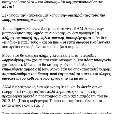
κατηγορούσαν όλοι – και δικαίως – ότι
κομματικοποιούσε τα
πάντα!
Ξεκίνησαν την «από-κομματικοποίηση»
διατηρώντας τους πιο
«κομματικοποιημένους»!
Το πιο σημαντικό ίσως: Δεν μπορεί να γίνει ΚΑΜΙΑ «δομική»
μεταρρύθμιση της Δημόσιας Διοίκησης, αν δεν προηγηθεί
η
πλήρης εφαρμογή της «ηλεκτρονικής διακυβέρνησης»
. Αν δεν
«μιλάνε» μεταξύ τους – και on line –
οι εφτά διαφορετικοί servers
που πρέπει να στηθούν στα πιο κομβικά σημεία…
Μόνο έτσι θα υπάρχει
πλήρης εποπτεία
για το τι ακριβώς
«οργανόγραμμα»
χρειάζεται κάθε υπουργείο (και
πόσα υπουργεία
χρειάζονται). Μόνο έτσι θα καταργηθούν οι δαιδαλώδεις
επικαλύψεις αρμοδιοτήτων
. Μόνο έτσι θα αποκατασταθεί πλήρης
παρακολούθηση του διοικητικού έργου από τα πάνω
, και πλήρης
διαφάνεια του κυβερνητικού έργου από τα κάτω
…
Αλλά η ηλεκτρονική διακυβέρνηση θέλει καμία
διετία
για να
εφαρμοστεί (θα χρειαζόταν
πολύ περισσότερο,
αν δεν είχε
προχωρήσει αρκετά η προετοιμασία και ο σχεδιασμός την τριετία
2012-15. (Που η κυβέρνηση Τσίπρα τα σταμάτησε όλα και τα
καταχώνιασε όλα μετά…)
Άρα, πραγματική
θεσμοθέτηση του «επιτελικού κράτους»
ως τότε