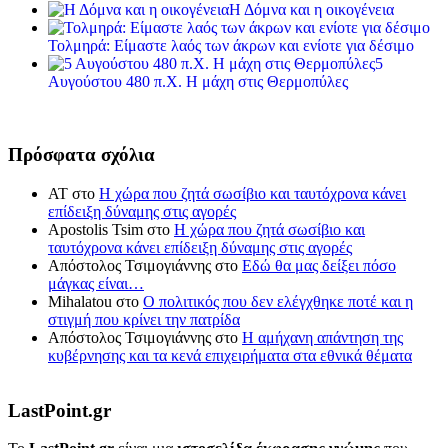
Η Δόμνα και η οικογένεια
Τολμηρά: Είμαστε λαός των άκρων και ενίοτε για δέσιμο
5
Αυγούστου 480 π.Χ. Η μάχη στις Θερμοπύλες
Πρόσφατα σχόλια
ΑΤ
στο
Η χώρα που ζητά σωσίβιο και ταυτόχρονα κάνει
επίδειξη δύναμης στις αγορές
Apostolis Tsim
στο
Η χώρα που ζητά σωσίβιο και
ταυτόχρονα κάνει επίδειξη δύναμης στις αγορές
Απόστολος Τσιμογιάννης
στο
Εδώ θα μας δείξει πόσο
μάγκας είναι…
Mihalatou
στο
Ο πολιτικός που δεν ελέγχθηκε ποτέ και η
στιγμή που κρίνει την πατρίδα
Απόστολος Τσιμογιάννης
στο
Η αμήχανη απάντηση της
κυβέρνησης και τα κενά επιχειρήματα στα εθνικά θέματα
LastPoint.gr