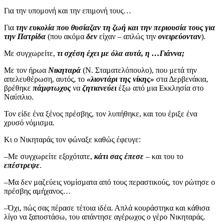
Για την υπομονή και την επιμονή τους…
Για
την ευκολία που θυσίαζαν τη ζωή και την περιουσία τους για
την Πατρίδα
(που ακόμα
δεν
είχαν – απλώς την
ονειρεύονταν
).
Με συγχωρείτε,
τι σχέση έχει με όλα αυτά, η …Γιάννα;
Με τον ήρωα
Νικηταρά
(Ν. Σταματελόπουλο), που μετά την
απελευθέρωση, αυτός, το
«λιοντάρι της νίκης»
στα Δερβενάκια,
βρέθηκε
πάμφτωχος
να
ζητιανεύει
έξω από μια Εκκλησία στο
Ναύπλιο.
Τον είδε ένα ξένος πρέσβης, τον λυπήθηκε, και του έριξε ένα
χρυσό νόμισμα.
Κι ο Νικηταράς τον φώναξε καθώς έφευγε:
–Με συγχωρείτε εξοχότατε,
κάτι σας έπεσε
– και του το
επέστρεψε
.
–Μα δεν μαζεύεις νομίσματα από τους περαστικούς, τον ρώτησε ο
πρέσβης αμήχανος…
–Όχι, πώς σας πέρασε τέτοια ιδέα. Απλά κουράστηκα και κάθισα
λίγο να ξαποστάσω, του απάντησε αγέρωχος ο γέρο Νικηταράς.