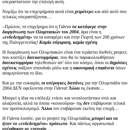
υπερασπιστούν την επιλογή αυτή.
Νομίζω ότι τα επιχειρήματα αυτά είναι
χειρότερ
α και από αυτό που
τελικώς υπερασπίζονται…
–Πρώτον, το επιχείρημα ότι η Γιάννα
τα κατάφερε στην
διοργάνωση των Ολυμπιακών του 2004
, άρα είναι η
«ενδεδειγμένη»
να τα καταφέρει και στην Γιορτή των 200 χρόνων
της Παλιγγενεσίας!
Καμία σύγκριση, καμία σχέση
.
Η διοργάνωση των Ολυμπιακών είναι ένα τεράστιο διεθνές project,
που κοστίζει
δισεκατομμύρια
, που θα το παρακολουθήσουν
δισεκατομμύρια
τηλεθεατών απ’ όλο τον κόσμο, όπου οι
δημόσιες
σχέσεις
παίζουν σπουδαίο ρόλο και η
οικονομική επιφάνεια
όσων
αναμιγνύονται το ίδιο.
Και με την ευκαιρία,
οι υπέρογκες δαπάνες
για την Ολυμπιάδα του
2004 ΔΕΝ οφείλονται στην Γιάννα!
Άλλοι
τις έκαναν…
Μπορεί η ίδια να επέδειξε ενίοτε και νεοπλουτίστικο στιλ και
αλαζονεία, αλλά τα όποια «κουσούρια» της
δεν
επιβάρυναν τελικά
τον προϋπολογισμό.
Άλλοι
τον επιβάρυναν εκείνη την εποχή…
Η Γιάννα λοιπόν, για το project της Ολυμπιάδας
μπορεί και να
ήταν το «ενδεδειγμένο» πρόσωπο
. Και πάντως οργανωτικά
στέφθηκαν με επιτυχία
…