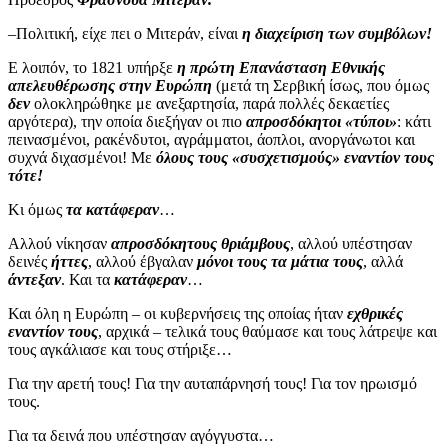
–Πολιτική, είχε πει ο Μιτεράν, είναι
η διαχείριση των συμβόλων!
Ε λοιπόν, το 1821 υπήρξε
η πρώτη Επανάσταση Εθνικής
απελευθέρωσης στην Ευρώπη
(μετά τη Σερβική ίσως, που όμως
δεν
ολοκληρώθηκε με ανεξαρτησία, παρά πολλές δεκαετίες
αργότερα), την οποία διεξήγαν οι πιο
απροσδόκητοι «τύποι»
: κάτι
πεινασμένοι, ρακένδυτοι, αγράμματοι, άοπλοι, ανοργάνωτοι και
συχνά διχασμένοι! Με
όλους τους «συσχετισμούς» εναντίον τους
τότε!
Κι όμως
τα κατάφεραν
…
Αλλού νίκησαν
απροσδόκητους θριάμβους
, αλλού υπέστησαν
δεινές
ήττες
, αλλού έβγαλαν
μόνοι τους τα μάτια τους
, αλλά
άντεξαν
. Και τα
κατάφεραν
…
Και όλη η Ευρώπη – οι κυβερνήσεις της οποίας ήταν
εχθρικές
εναντίον τους
, αρχικά – τελικά τους θαύμασε και τους λάτρεψε και
τους αγκάλιασε και τους στήριξε…
Για την αρετή τους! Για την αυταπάρνησή τους! Για τον ηρωισμό
τους.
Για τα δεινά που υπέστησαν αγόγγυστα…