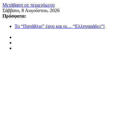
Μετάβαση σε περιεχόμενο
Σάββατο, 8 Αυγούστου, 2026
Πρόσφατα:
Το “Πανάθλιο” έργο και οι… “Ελληναράδες”!
Ο “κακός μας ο καιρός”…
Από την παιδική χαρά του Τσίπρα στη στάχτη του
Μητσοτάκη
“Ευχαριστώ τον Θεό που μας έδωσε αυτό το δώρο έστω για
34 χρόνια”
Όταν η στάχτη γίνεται σταθερότητα και η Φύση αποκαλύπτει
την Αλήθεια