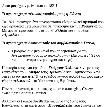
Αυτά μας έχουν μείνει από το 1821!
Τι σχέση έχει με τέτοιους συμβολισμούς η Γιάννα;
Το 1821 υποκίνησε ένα πανευρωπαϊκό κίνημα
Φιλελληνισμού
που
λίγο αργότερα μετεξελίχθηκε σε παγκόσμιο κίνημα
Ρομαντισμού.
Με αρχική έμπνευση την ιστορική
Ελλάδα
και τη μυθική
«Αρκαδία»
…
Τι σχέση έχει με όλους αυτούς του συμβολισμούς η Γιάννα;
Έβδομον, οι Αμερικανοί που πολεμούσαν για την
Ανεξαρτησία τους αυτό-αποκαλούνταν
Πατριώτες!
(εξ ου
και το ομώνυμο κινηματογραφικό έργο)
Η ιστορία τους αναφέρει ότι ο
Γεώργιος Ουάσιγκτων
«με τους
Πατριώτες
του»,
νίκησε
τους Βρετανούς στο Κάμντεν του Νew
Jersey κι ύστερα
ηττήθηκε
(σχεδόν παντού αλλού) και τους
ξανα-
νίκησε τελειωτικά
στο Yorktown της Βιρτζίνια…
Πάντα και παντού, στις επιτυχίες και στις αποτυχίες,
George
Washington and the Patriots!
Αλλά και οι Γάλλοι συνέθεσαν ως ύμνο της δικής τους
Επανάστασης, τη πασίγνωστη
Μασσαλιώτιδα
, που ξεκινά με τον