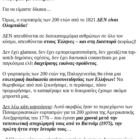
Για να είμαστε δίκαιοι…
Όμως, ο εορτασμός των 200 ετών από το 1821
ΔΕΝ είναι
Ολυμπιάδα!
ΔΕΝ απευθύνεται σε δισεκατομμύρια ανθρώπων σε όλο τον
κόσμο, απευθύνεται
στους Έλληνες – και στη Διασπορά
(κυρίως)!
Δεν έχει glamour, δεν έχει εμπορευματοποίηση, δεν χρειάζεται top-
notch δημόσιες σχέσεις, δεν έχει δικτυακά connections με μια
παγκόσμια ελίτ
διαχείρισης εικόνας-προϊόντος
.
Ο γιορτασμός των 200 ετών της Παλιγγενεσίας θα είναι μια
εσωτερική διαδικασία αυτοσυνειδησίας των Ελλήνων!
Να
θυμηθούμε από πού ξεκινήσαμε, τι περάσαμε, πόσο
προχωρήσαμε, τι καταφέραμε και τι δοκιμασίες έχουμε ακόμα
μπροστά μας.
Δεν λέω κάτι καινούργιο
: Αυτό ακριβώς ήταν το περιεχόμενο των
Παναμερικανικών εορτασμών για τα 200 χρόνια της Αμερικανικής
Ανεξαρτησίας του 1776 – που έγιναν
μια χρονιά μετά την
ταπεινωτική αποχώρησή τους από το Βιετνάμ (1975), την
πρώτη ήττα στην Ιστορία τους
…