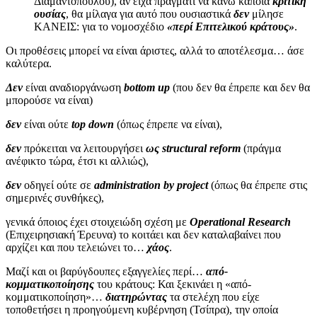
Διαμαντοπούλου), αν είχα πράγματι να κάνω κάποια
κριτική
ουσίας
, θα μίλαγα για αυτό που ουσιαστικά
δεν
μίλησε
ΚΑΝΕΙΣ: για το νομοσχέδιο
«περί Επιτελικού κράτους»
.
Οι προθέσεις μπορεί να είναι άριστες, αλλά το αποτέλεσμα… άσε
καλύτερα.
Δεν
είναι αναδιοργάνωση
bottom up
(που δεν θα έπρεπε και δεν θα
μπορούσε να είναι)
δεν
είναι ούτε
top down
(όπως έπρεπε να είναι),
δεν
πρόκειται να λειτουργήσει
ως structural reform
(πράγμα
ανέφικτο τώρα, έτσι κι αλλιώς),
δεν
οδηγεί ούτε σε
administration by project
(όπως θα έπρεπε στις
σημερινές συνθήκες),
γενικά όποιος έχει στοιχειώδη σχέση με
Operational Research
(Επιχειρησιακή Έρευνα) το κοιτάει και δεν καταλαβαίνει που
αρχίζει και που τελειώνει το…
χάος
.
Μαζί και οι βαρύγδουπες εξαγγελίες περί…
από-
κομματικοποίησης
του κράτους: Και ξεκινάει η «από-
κομματικοποίηση»…
διατηρώντας
τα στελέχη που είχε
τοποθετήσει η προηγούμενη κυβέρνηση (Τσίπρα), την οποία