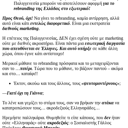
Παλιγγενεσία μπορούν να αποτελέσουν αφορμή
για το
rebranding της Ελλάδας στο εξωτερικό!
Προς Θεού, όχι!
Να γίνει το rebranding, καμία αντίρρηση, αλλά
αυτό είναι κάτι
εντελώς διαφορετικό
. Είναι μια εκστρατεία
διεθνούς marketing
.
H επέτειος της Παλιγγενεσίας, ΔΕΝ έχει σχέση ούτε με marketing
ούτε με διεθνές ακροατήριο. Είναι πάντα μια
εσωτερική διεργασία
που απευθύνεται σε Έλληνες. Και αυτό υπήρξε
σε κάθε άλλη
χώρα, όπου έγινε κάτι αντίστοιχο!
Μερικοί μάθανε το rebranding πρόσφατα και το μεταχειρίζονται
σαν το …
πιπέρι
. Τώρα που το μάθανε, το βάζουν παντού – ακόμα
και στο… καταίφι!!
Έκτον, ακούω και τους άλλους, τους
«ψευτομοντέρνους»
;
—
Γιατί όχι τη Γιάννα
;
Το λένε και γεμίζει το στόμα τους, σαν να βρήκαν την
ατάκα
να
κατατροπώσουν τους… ακροδεξιούς Ελληναράδες…
Ηρεμήστε παλληκάρια. Θυμηθείτε τι είπε κάποιος, που
δεν
ήταν
ούτε «Ελληναράς» ούτε
ακροδεξιός
: ο Σοσιαλιστής Γάλλος
Πρόεδρος
Φρασνουά Μιτεράν.