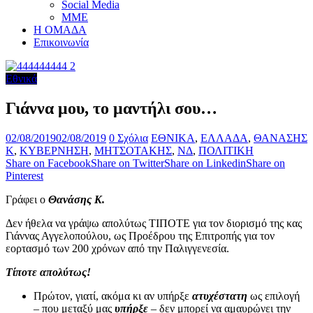
Social Media
ΜΜΕ
Η ΟΜΑΔΑ
Επικοινωνία
Εθνικά
Γιάννα μου, το μαντήλι σου…
02/08/2019
02/08/2019
0 Σχόλια
ΕΘΝΙΚΑ
,
ΕΛΛΑΔΑ
,
ΘΑΝΑΣΗΣ
Κ
,
ΚΥΒΕΡΝΗΣΗ
,
ΜΗΤΣΟΤΑΚΗΣ
,
ΝΔ
,
ΠΟΛΙΤΙΚΗ
Share on Facebook
Share on Twitter
Share on Linkedin
Share on
Pinterest
Γράφει ο
Θανάσης Κ.
Δεν ήθελα να γράψω απολύτως ΤΙΠΟΤΕ για τον διορισμό της κας
Γιάννας Αγγελοπούλου, ως Προέδρου της Επιτροπής για τον
εορτασμό των 200 χρόνων από την Παλιγγενεσία.
Τίποτε απολύτως!
Πρώτον, γιατί, ακόμα κι αν υπήρξε
ατυχέστατη
ως επιλογή
– που μεταξύ μας
υπήρξε
– δεν μπορεί να αμαυρώνει την