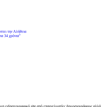
πτει την Αλήθεια
ια 34 χρόνια”
κόμη ειδησεογραφικό site από επαγγελματίες δημοσιογράφους αλλά