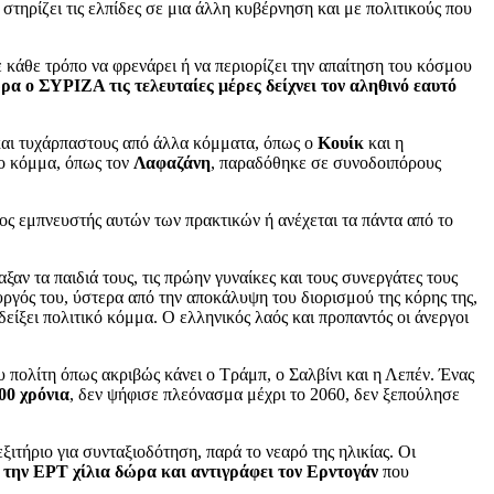
 στηρίζει τις ελπίδες σε μια άλλη κυβέρνηση και με πολιτικούς που
 κάθε τρόπο να φρενάρει ή να περιορίζει την απαίτηση του κόσμου
ώρα ο ΣΥΡΙΖΑ τις τελευταίες μέρες δείχνει τον αληθινό εαυτό
αι τυχάρπαστους από άλλα κόμματα, όπως ο
Κουίκ
και η
το κόμμα, όπως τον
Λαφαζάνη
, παραδόθηκε σε συνοδοιπόρους
διος εμπνευστής αυτών των πρακτικών ή ανέχεται τα πάντα από το
ξαν τα παιδιά τους, τις πρώην γυναίκες και τους συνεργάτες τους
ργός του, ύστερα από την αποκάλυψη του διορισμού της κόρης της,
είξει πολιτικό κόμμα. Ο ελληνικός λαός και προπαντός οι άνεργοι
ου πολίτη όπως ακριβώς κάνει ο Τράμπ, ο Σαλβίνι και η Λεπέν. Ένας
00 χρόνια
, δεν ψήφισε πλεόνασμα μέχρι το 2060, δεν ξεπούλησε
ξιτήριο για συνταξιοδότηση, παρά το νεαρό της ηλικίας. Οι
την ΕΡΤ χίλια δώρα και αντιγράφει τον Ερντογάν
που