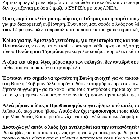
Ζήτησε η μεγάλη πλειοψηφία να παραδώσει τα κλειδιά και να αποτρ
δεν σχετίζονται με όσα έπραξε ο ΣΥΡΙΖΑ με τους ΑΝΕΛ.
Όμως παρά το κλείσιμο της πόρτας ο Τσίπρας και η παρέα του 
για μια διαφορετική κυβέρνηση. Είναι πράγματι σοφός ο λαός που λέ
του.
Τώρα φανερώνει απροκάλυπτα τα ποιοτικά του χαρακτηριστικά, 
Κρίμα για την Αριστερά γενικότερα, για την ιστορία της και του
Παπακώστα
, να στιγματίσει κάθε πρόταγμα, κάθε αρχή και αξία τ
τύπου
Πολάκη και Τζουμάκα
για να γελοιοποιήσει κυριολεκτικά τ
Ακόμα και τώρα, λίγες μέρες προ των εκλογών, δεν αντιδρά σε 
πάθος του να παραμείνει στην καρέκλα.
Έφτασαν στο σημείο να κρατάνε τη Βουλή ανοιχτή
για να τακτοπ
στη Βουλή. Έσβησαν άλλα σαράντα δύο εκατομμύρια ευρώ σε επιχε
ζήτησε συγγνώμη «για το κακό» από τους συντρόφους της και όχι από
και οι ξενητεμένοι νέοι μας από ποιόν θα ζητήσουν την τιμωρία της 
Αλλά μήπως ο ίδιος ο Πρωθυπουργός συγκινήθηκε από αυτές τις
λαϊκισμός αισχίστου ήθους.
Αυτός δεν έχει προσκυνήσει τους πλέ
την Μακεδονία; Και τώρα συνεχίζει να τάζει «δώρα» όπως διορισμού
Δυστυχώς γι’ αυτόν ο λαός έχει αντιληφθεί και την ανικανότητά 
ιδεοληψίες και οι αυταπάτες ενός ηγέτη για λίγο μοιάζουν με δώρα α
προεκλογικά μοίραζε στους Τούρκους πατάτες και κρεμμύδια ή και 