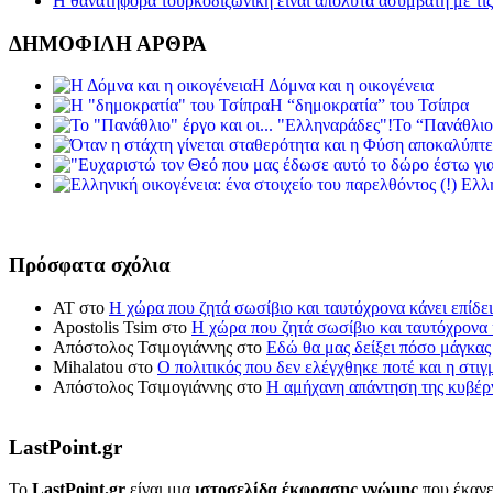
Η θανατηφόρα τουρκοδιζωνική είναι απόλυτα ασύμβατη με τις 
ΔΗΜΟΦΙΛΗ ΑΡΘΡΑ
Η Δόμνα και η οικογένεια
Η “δημοκρατία” του Τσίπρα
Το “Πανάθλιο
Ελλη
Πρόσφατα σχόλια
ΑΤ
στο
Η χώρα που ζητά σωσίβιο και ταυτόχρονα κάνει επίδει
Apostolis Tsim
στο
Η χώρα που ζητά σωσίβιο και ταυτόχρονα κ
Απόστολος Τσιμογιάννης
στο
Εδώ θα μας δείξει πόσο μάγκας
Mihalatou
στο
Ο πολιτικός που δεν ελέγχθηκε ποτέ και η στιγ
Απόστολος Τσιμογιάννης
στο
Η αμήχανη απάντηση της κυβέρν
LastPoint.gr
To
LastPoint.gr
είναι μια
ιστοσελίδα έκφρασης γνώμης
που έκανε