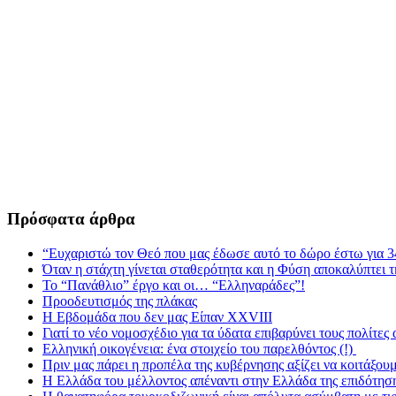
Πρόσφατα άρθρα
“Ευχαριστώ τον Θεό που μας έδωσε αυτό το δώρο έστω για 3
Όταν η στάχτη γίνεται σταθερότητα και η Φύση αποκαλύπτει 
Το “Πανάθλιο” έργο και οι… “Ελληναράδες”!
Προοδευτισμός της πλάκας
Η Εβδομάδα που δεν μας Είπαν XXVIII
Γιατί το νέο νομοσχέδιο για τα ύδατα επιβαρύνει τους πολίτες
Ελληνική οικογένεια: ένα στοιχείο του παρελθόντος (!)
Πριν μας πάρει η προπέλα της κυβέρνησης αξίζει να κοιτάξου
Η Ελλάδα του μέλλοντος απέναντι στην Ελλάδα της επιδότησ