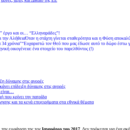
αρχές, αξίες και Δίκαιο της ΕΕ
” έργο και οι… “Ελληναράδες”!
Όταν η στάχτη γίνεται σταθερότητα και η Φύση αποκαλύ
“Ευχαριστώ τον Θεό που μας έδωσε αυτό το δώρο έστω γ
νική οικογένεια: ένα στοιχείο του παρελθόντος (!)
ξη δύναμης στις αγορές
άνει επίδειξη δύναμης στις αγορές
 είναι…
μή που κρίνει την πατρίδα
ησης και τα κενά επιχειρήματα στα εθνικά θέματα
 την εμφάνιση της τον
Ιανουάριο του 2017
. Δεν πρόκειται για ένα α