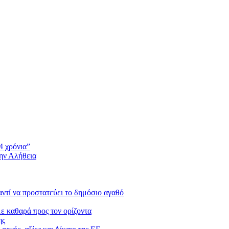
4 χρόνια”
την Αλήθεια
 αντί να προστατεύει το δημόσιο αγαθό
με καθαρά προς τον ορίζοντα
ης