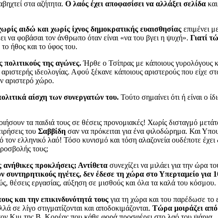
αβηχτεί στα αζήτητα.
Ο λαός έχει αποφασίσει να αλλάξει σελίδα
και
χωρίς αιδώ και χωρίς ίχνος δημοκρατικής ευαισθησίας
επιμένει με
ει να φοβάσαι τον άνθρωπο όταν είναι «να του βγει η ψυχή».
Γιατί τ
το ήθος και το ύφος του.
ς πολιτικούς της αγώνες.
Ήρθε ο Τσίπρας με κάποιους γυρολόγους κ
ης αριστερής ιδεολογίας. Αφού ξέκανε κάποιους αριστερούς που είχε σ
ον αριστερό χώρο.
πολιτικά αίσχη των συνεργατών του.
Τούτο σημαίνει ότι ή είναι ο ί
οιήσουν τα παιδιά τους σε θέσεις προνομιακές! Χωρίς δισταγμό μετάτα
ιρήσεις του
Σαββίδη
σαν να πρόκειται για ένα φιλοδώρημα. Και Υπου
 τον ελληνικό λαό! Τόσο κυνισμό και τόση αλαζονεία ουδέποτε έχει δ
προσβολής τους;
 ανήθικες προκλήσεις; Αντίθετα
συνεχίζει να μιλάει για την ώρα τ
ον συντηρητικούς ηγέτες, δεν έδεσε τη χώρα στο Υπερταμείο για 1
ς, θέσεις εργασίας, αύξηση σε μισθούς και όλα τα καλά του κόσμου.
τους και την επικινδυνότητά τους
για τη χώρα και του παρέδωσε το ε
λλά σε λίγο στιγματίζονται και αποδοκιμάζονται.
Τώρα μοιράζει από 
τον Κιμ της Β. Κορέας που κάθε φορά προσφέρει στο λαό του ψάρια.