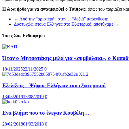
Η ώρα ήρθε για να ανταμειφθεί ο Τσίπρας
, όπως του ταιριάζει κ
←
Από την “αριστερή” στην… “δεξιά” παρένθεση;
Δυστυχώς, στους Έλληνες στο Εξωτερικό, αποτύχαμε
→
Ίσως Σας Ενδιαφέρει
Όταν ο Μητσοτάκης μιλά για «συμβόλαια», ο Καποδίσ
18/11/2025
22/11/2025
0
Εξελίξεις – Ψήφος Ελλήνων του εξωτερικού
13/08/2019
13/08/2019
0
Ενα βλήμα που το έλεγαν Κουβέλη…
28/02/2018
01/03/2018
0