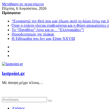
Μετάβαση σε περιεχόμενο
Πέμπτη, 6 Αυγούστου, 2026
Πρόσφατα:
“Ευχαριστώ τον Θεό που μας έδωσε αυτό το δώρο έστω για 3
Όταν η στάχτη γίνεται σταθερότητα και η Φύση αποκαλύπτει 
Το “Πανάθλιο” έργο και οι… “Ελληναράδες”!
Προοδευτισμός της πλάκας
Η Εβδομάδα που δεν μας Είπαν XXVIII
lastpoint.gr
Με άποψη μέχρι τέλους…
Απόψεις