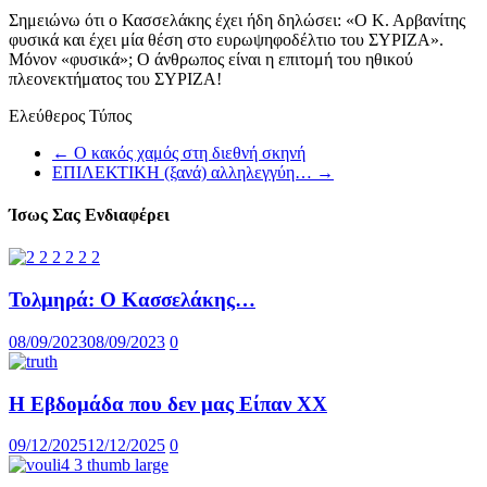
Σημειώνω ότι ο Κασσελάκης έχει ήδη δηλώσει: «Ο Κ. Αρβανίτης
φυσικά και έχει μία θέση στο ευρωψηφοδέλτιο του ΣΥΡΙΖΑ».
Μόνον «φυσικά»; Ο άνθρωπος είναι η επιτομή του ηθικού
πλεονεκτήματος του ΣΥΡΙΖΑ!
Ελεύθερος Τύπος
←
Ο κακός χαμός στη διεθνή σκηνή
ΕΠΙΛΕΚΤΙΚΗ (ξανά) αλληλεγγύη…
→
Ίσως Σας Ενδιαφέρει
Τολμηρά: Ο Κασσελάκης…
08/09/2023
08/09/2023
0
Η Εβδομάδα που δεν μας Είπαν XX
09/12/2025
12/12/2025
0