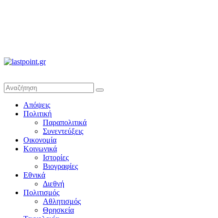
lastpoint.gr
Με
Απόψεις
άποψη
Πολιτική
μέχρι
Παραπολιτικά
τέλους…
Συνεντεύξεις
Οικονομία
Κοινωνικά
Ιστορίες
Βιογραφίες
Εθνικά
Διεθνή
Πολιτισμός
Αθλητισμός
Θρησκεία