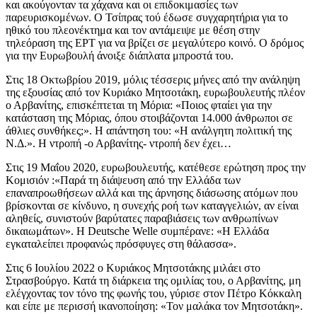
και ακούγονταν τα χάχανα και οι επιδοκιμασίες των
παρευρισκομένων. Ο Τσίπρας τού έδωσε συγχαρητήρια για το
ηθικό του πλεονέκτημα και τον αντάμειψε με θέση στην
τηλεόραση της ΕΡΤ για να βρίζει σε μεγαλύτερο κοινό. Ο δρόμος
για την Ευρωβουλή άνοιξε διάπλατα μπροστά του.
Στις 18 Οκτωβρίου 2019, μόλις τέσσερις μήνες από την ανάληψη
της εξουσίας από τον Κυριάκο Μητσοτάκη, ευρωβουλευτής πλέον
ο Αρβανίτης, επισκέπτεται τη Μόρια: «Ποιος φταίει για την
κατάσταση της Μόριας, όπου στοιβάζονται 14.000 άνθρωποι σε
άθλιες συνθήκες;». Η απάντηση του: «Η ανάλγητη πολιτική της
Ν.Δ.». Η ντροπή -ο Αρβανίτης- ντροπή δεν έχει…
Στις 19 Μαΐου 2020, ευρωβουλευτής, κατέθεσε ερώτηση προς την
Κομισιόν :«Παρά τη διάψευση από την Ελλάδα των
επαναπροωθήσεων αλλά και της άρνησης διάσωσης ατόμων που
βρίσκονται σε κίνδυνο, η συνεχής ροή των καταγγελιών, αν είναι
αληθείς, συνιστούν βαρύτατες παραβιάσεις των ανθρωπίνων
δικαιωμάτων». Η Deutsche Welle συμπέρανε: «Η Ελλάδα
εγκαταλείπει προφανώς πρόσφυγες στη θάλασσα».
Στις 6 Ιουλίου 2022 ο Κυριάκος Μητσοτάκης μιλάει στο
Στρασβούργο. Κατά τη διάρκεια της ομιλίας του, ο Αρβανίτης, μη
ελέγχοντας τον τόνο της φωνής του, γύρισε στον Πέτρο Κόκκαλη
και είπε με περισσή ικανοποίηση: «Τον μαλάκα τον Μητσοτάκη».