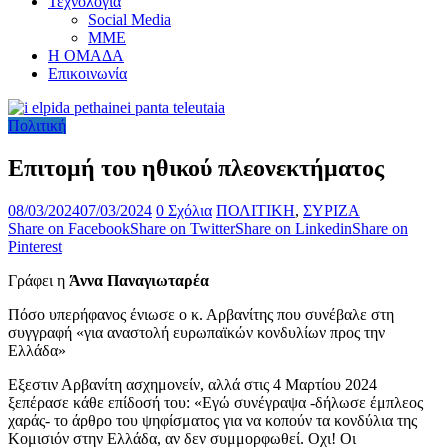
Τεχνολογία
Social Media
ΜΜΕ
Η ΟΜΑΔΑ
Επικοινωνία
Πολιτική
Επιτομή του ηθικού πλεονεκτήματος
08/03/2024
07/03/2024
0 Σχόλια
ΠΟΛΙΤΙΚΗ
,
ΣΥΡΙΖΑ
Share on Facebook
Share on Twitter
Share on Linkedin
Share on
Pinterest
Γράφει η
Άννα Παναγιωταρέα
Πόσο υπερήφανος ένιωσε ο κ. Αρβανίτης που συνέβαλε στη
συγγραφή «για αναστολή ευρωπαϊκών κονδυλίων προς την
Ελλάδα»
Εξεστιν Αρβανίτη ασχημονείν, αλλά στις 4 Μαρτίου 2024
ξεπέρασε κάθε επίδοσή του: «Εγώ συνέγραψα -δήλωσε έμπλεος
χαράς- το άρθρο του ψηφίσματος για να κοπούν τα κονδύλια της
Κομισιόν στην Ελλάδα, αν δεν συμμορφωθεί. Οχι! Οι