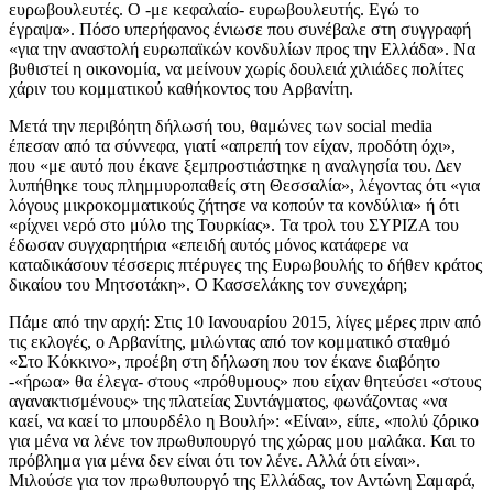
ευρωβουλευτές. Ο -με κεφαλαίο- ευρωβουλευτής. Εγώ το
έγραψα». Πόσο υπερήφανος ένιωσε που συνέβαλε στη συγγραφή
«για την αναστολή ευρωπαϊκών κονδυλίων προς την Ελλάδα». Να
βυθιστεί η οικονομία, να μείνουν χωρίς δουλειά χιλιάδες πολίτες
χάριν του κομματικού καθήκοντος του Αρβανίτη.
Μετά την περιβόητη δήλωσή του, θαμώνες των social media
έπεσαν από τα σύννεφα, γιατί «απρεπή τον είχαν, προδότη όχι»,
που «με αυτό που έκανε ξεμπροστιάστηκε η αναλγησία του. Δεν
λυπήθηκε τους πλημμυροπαθείς στη Θεσσαλία», λέγοντας ότι «για
λόγους μικροκομματικούς ζήτησε να κοπούν τα κονδύλια» ή ότι
«ρίχνει νερό στο μύλο της Τουρκίας». Τα τρολ του ΣΥΡΙΖΑ του
έδωσαν συγχαρητήρια «επειδή αυτός μόνος κατάφερε να
καταδικάσουν τέσσερις πτέρυγες της Ευρωβουλής το δήθεν κράτος
δικαίου του Μητσοτάκη». Ο Κασσελάκης τον συνεχάρη;
Πάμε από την αρχή: Στις 10 Ιανουαρίου 2015, λίγες μέρες πριν από
τις εκλογές, ο Αρβανίτης, μιλώντας από τον κομματικό σταθμό
«Στο Κόκκινο», προέβη στη δήλωση που τον έκανε διαβόητο
-«ήρωα» θα έλεγα- στους «πρόθυμους» που είχαν θητεύσει «στους
αγανακτισμένους» της πλατείας Συντάγματος, φωνάζοντας «να
καεί, να καεί το μπουρδέλο η Βουλή»: «Είναι», είπε, «πολύ ζόρικο
για μένα να λένε τον πρωθυπουργό της χώρας μου μαλάκα. Και το
πρόβλημα για μένα δεν είναι ότι τον λένε. Αλλά ότι είναι».
Μιλούσε για τον πρωθυπουργό της Ελλάδας, τον Αντώνη Σαμαρά,