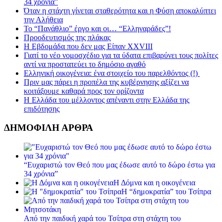
34 χρόνια”
Όταν η στάχτη γίνεται σταθερότητα και η Φύση αποκαλύπτει
την Αλήθεια
Το “Πανάθλιο” έργο και οι… “Ελληναράδες”!
Προοδευτισμός της πλάκας
Η Εβδομάδα που δεν μας Είπαν XXVIII
Γιατί το νέο νομοσχέδιο για τα ύδατα επιβαρύνει τους πολίτες
αντί να προστατεύει το δημόσιο αγαθό
Ελληνική οικογένεια: ένα στοιχείο του παρελθόντος (!)
Πριν μας πάρει η προπέλα της κυβέρνησης αξίζει να
κοιτάξουμε καθαρά προς τον ορίζοντα
Η Ελλάδα του μέλλοντος απέναντι στην Ελλάδα της
επιδότησης
ΔΗΜΟΦΙΛΗ ΑΡΘΡΑ
“Ευχαριστώ τον Θεό που μας έδωσε αυτό το δώρο έστω για
34 χρόνια”
Η Δόμνα και η οικογένεια
Η “δημοκρατία” του Τσίπρα
Από την παιδική χαρά του Τσίπρα στη στάχτη του