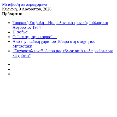
Μετάβαση σε περιεχόμενο
Κυριακή, 9 Αυγούστου, 2026
Πρόσφατα:
Τουρκική Εισβολή – Ημερολογιακά τραγικός Ιούλιος και
Αύγουστος 1974
Η σφήνα
Ο “κακός μας ο καιρός”…
Από την παιδική χαρά του Τσίπρα στη στάχτη του
Μητσοτάκη
“Ευχαριστώ τον Θεό που μας έδωσε αυτό το δώρο έστω για
34 χρόνια”