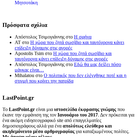
Μητσοτάκη
Πρόσφατα σχόλια
Απόστολος Τσιμογιάννης
στο
Η σφήνα
ΑΤ
στο
Η χώρα που ζητά σωσίβιο και ταυτόχρονα κάνει
επίδειξη δύναμης στις αγορές
Apostolis Tsim
στο
Η χώρα που ζητά σωσίβιο και
ταυτόχρονα κάνει επίδειξη δύναμης στις αγορές
Απόστολος Τσιμογιάννης
στο
Εδώ θα μας δείξει πόσο
μάγκας είναι…
Mihalatou
στο
Ο πολιτικός που δεν ελέγχθηκε ποτέ και η
στιγμή που κρίνει την πατρίδα
LastPoint.gr
To
LastPoint.gr
είναι μια
ιστοσελίδα έκφρασης γνώμης
που
έκανε την εμφάνιση της τον
Ιανουάριο του 2017
. Δεν πρόκειται για
ένα ακόμη ειδησεογραφικό site από επαγγελματίες
δημοσιογράφους αλλά για ένα
απολύτως ελεύθερο και
ακηδεμόνευτο μέσο αρθρογραφίας
για καταξιωμένους πολίτες.
Με άποψη μέχρι τέλους..
.