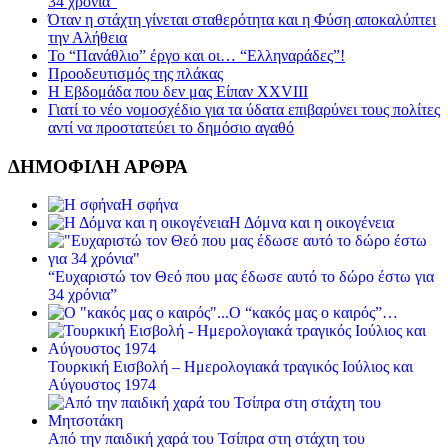
34 χρόνια”
Όταν η στάχτη γίνεται σταθερότητα και η Φύση αποκαλύπτει
την Αλήθεια
Το “Πανάθλιο” έργο και οι… “Ελληναράδες”!
Προοδευτισμός της πλάκας
Η Εβδομάδα που δεν μας Είπαν XXVIII
Γιατί το νέο νομοσχέδιο για τα ύδατα επιβαρύνει τους πολίτες
αντί να προστατεύει το δημόσιο αγαθό
ΔΗΜΟΦΙΛΗ ΑΡΘΡΑ
Η σφήνα
Η Δόμνα και η οικογένεια
“Ευχαριστώ τον Θεό που μας έδωσε αυτό το δώρο έστω για
34 χρόνια”
Ο “κακός μας ο καιρός”…
Τουρκική Εισβολή – Ημερολογιακά τραγικός Ιούλιος και
Αύγουστος 1974
Από την παιδική χαρά του Τσίπρα στη στάχτη του