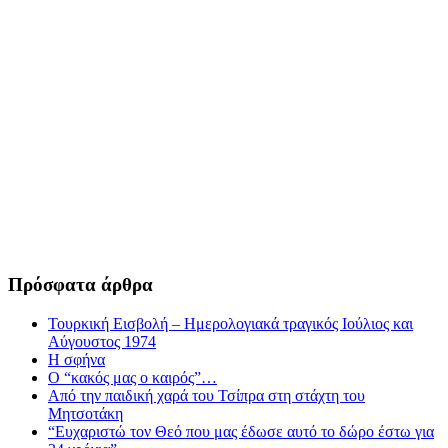
Πρόσφατα άρθρα
Τουρκική Εισβολή – Ημερολογιακά τραγικός Ιούλιος και
Αύγουστος 1974
Η σφήνα
Ο “κακός μας ο καιρός”…
Από την παιδική χαρά του Τσίπρα στη στάχτη του
Μητσοτάκη
“Ευχαριστώ τον Θεό που μας έδωσε αυτό το δώρο έστω για