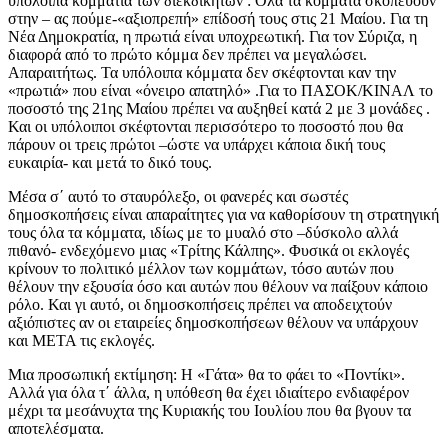
υπόλοιπα κομμάτια των διεκδικητών : Όλα τα κόμματα σκοπεύουν
στην – ας πούμε-«αξιοπρεπή» επίδοσή τους στις 21 Μαίου. Για τη
Νέα Δημοκρατία, η πρωτιά είναι υποχρεωτική. Για τον Σύριζα, η
διαφορά από το πρώτο κόμμα δεν πρέπει να μεγαλώσει.
Απαραιτήτως. Τα υπόλοιπα κόμματα δεν σκέφτονται καν την
«πρωτιά» που είναι «όνειρο απατηλό» .Για το ΠΑΣΟΚ/ΚΙΝΑΛ το
ποσοστό της 21ης Μαίου πρέπει να αυξηθεί κατά 2 με 3 μονάδες .
Και οι υπόλοιποι σκέφτονται περισσότερο το ποσοστό που θα
πάρουν οι τρεις πρώτοι –ώστε να υπάρχει κάποια δική τους
ευκαιρία- και μετά το δικό τους.
Μέσα σ΄ αυτό το σταυρόλεξο, οι φανερές και σωστές
δημοσκοπήσεις είναι απαραίτητες για να καθορίσουν τη στρατηγική
τους όλα τα κόμματα, ιδίως με το μυαλό στο –δύσκολο αλλά
πιθανό- ενδεχόμενο μιας «Τρίτης Κάλπης». Φυσικά οι εκλογές
κρίνουν το πολιτικό μέλλον των κομμάτων, τόσο αυτών που
θέλουν την εξουσία όσο και αυτών που θέλουν να παίξουν κάποιο
ρόλο. Και γι αυτό, οι δημοσκοπήσεις πρέπει να αποδειχτούν
αξιόπιστες αν οι εταιρείες δημοσκοπήσεων θέλουν να υπάρχουν
και ΜΕΤΑ τις εκλογές.
Μια προσωπική εκτίμηση: Η «Γάτα» θα το φάει το «Ποντίκι».
Αλλά για όλα τ΄ άλλα, η υπόθεση θα έχει ιδιαίτερο ενδιαφέρον
μέχρι τα μεσάνυχτα της Κυριακής του Ιουλίου που θα βγουν τα
αποτελέσματα.