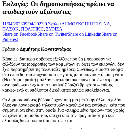
Εκλογές: Οι δημοσκοπήσεις πρέπει να
αποδειχτούν αξιόπιστες
11/04/2023
09/04/2023
0 Σχόλια
ΔΗΜΟΣΚΟΠΗΣΕΙΣ
,
ΝΔ
,
ΠΑΣΟΚ
,
ΠΟΛΙΤΙΚΗ
,
ΣΥΡΙΖΑ
Share on Facebook
Share on Twitter
Share on Linkedin
Share on
Pinterest
Γράφει ο
Δημήτρης Κωνσταντάρας
Κάποιες ιδιαίτερα σοβαρές εξελίξεις που θα μπορούσαν να
αλλάξουν τις ισορροπίες των κομμάτων εν όψει των εκλογών, δεν
έχω παρατηρήσει τις τελευταίες ημέρες. Συνεπώς, είμαστε ακόμα
στο επίπεδο του παιχνιδιού της «γάτας με το ποντίκι» όπου η γάτα
(Νέα Δημοκρατία) μάλλον «αναπαύεται» επάνω σε ένα στρώμα
σιγουριάς -κακώς- και το ποντίκι( Σύριζα) βρυχάται – επίσης
κακώς- ενώ οι υπόλοιποι διεκδικητές απλώς υπολείπονται.
Οι δημοσκοπήσεις βέβαια έρχονται η μια μετά την άλλη, σχεδόν
όλες για λογαριασμό τηλεοπτικών καναλιών και εντύπων, κάτι που
σημαίνει ότι είναι στην ουσία ένα «πληρωμένο προιόν» που χωρίς
να χάνει τη σημασία του, απέχει από την πραγματικότητα και
ελαφρώς διαφοροποιείται διότι… έτσι.