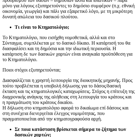
προορισμού των δασών – δημοσίων αλλά και ιδιωτικών – παρά
μόνο για λόγους εξυπηρετούντες το δημόσιο συμφέρον (π.χ. εθνική
οικονομία, γεωργία) και πάλι για εξαιρετικό λόγο, με τη μικρότερη
δυνατή απώλεια του δασικού πλούτου.
Τι είναι το Κτηματολόγιο;
Το Κτηματολόγιο, που εισήχθη νομοθετικά, αλλά και στο
Σύνταγμα, συμπλέκεται με το δασικό δίκαιο. Η κατάρτισή του θα
διασφαλίσει και τη δημόσια και την ιδιωτική περιουσία. Η
κατάρτιση δε των δασικών χαρτών είναι αναγκαία προϋπόθεση για
το Κτηματολόγιο.
Ποιοι στόχοι εξυπηρετούνται;
Διασφαλίζεται η χρηστή λειτουργία της διοικητικής μηχανής. Προς
τούτο προβλέπεται η υποβολή δήλωσης για το δάσος/δασική
έκταση και τις κτηματολογικές καταχωρίσεις. Στόχος η επίτευξη της
διαχρονικής ανάγκης της αλήθειας στη λειτουργία του κράτους και
η πραγμάτωση του κράτους δικαίου.
Η δήλωση στο κτηματολόγιο αφορά το δικαίωμα επί δάσους και
στη συνέχεια διενεργείται έλεγχος νομιμότητας, που
πραγματοποιείται από την κτηματογραφούσα αρχή.
Σε ποια κατάσταση βρίσκεται σήμερα το ζήτημα των
δασικών χαρτών;