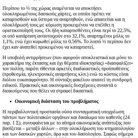
Περίπου το ½ της χώρας αναμένεται να αποκτήσει
ολοκληρωμένους δασικούς χάρτες, οι οποίοι πρέπει να
καταρτισθούν και ύστερα να αναρτηθούν, ενώ απαιτείται και η
ολοκλήρωσή τους με κύρωση προκειμένου να επέλθει η
οριστικοποίησή τους. Οι ήδη καταρτισθέντες είναι περί το 22,5%,
οι υπό κατάρτιση αντιστοιχούν στο 32,1%, αναρτημένοι μόλις το
1,1%, ενώ έχει κυρωθεί μόλις τo 0,56%. Το λοιπό ½ περίπου δεν
έχει καν ανατεθεί προκειμένου να καταρτιστεί.
Η υποβολή αντιρρήσεων (που αφορούν αποκλειστικά και μόνο το
χαρακτήρα της έκτασης και όχι θέματα ιδιοκτησίας) «διασφαλίζει»
τον πολίτη, παρότι τίθενται αρκετές διαδικαστικές προϋποθέσεις
(προθεσμία, ηλεκτρονικές αναρτήσεις κλπ.) ενώ το κόστος είναι
διόλου ευκαταφρόνητο. Η σύνταξη φακέλου απαιτεί τη συνδρομή
ειδικού. Πρακτικές και οικονομικές δυσχέρειες συναντά ο
διοικούμενος που θέλει να στραφεί δικαστικά.
Οικονομική διάσταση του προβλήματος
Η περιβαλλοντική προστασία ούσα συνταγματική υποχρέωση
πάντων των πολιτειακών οργάνων και δικαίωμα του καθενός (24
παρ. 1 Σ), συνυφαίνεται με το αίτημα οικονομικής ανάπτυξης που
βασίζεται – μεταξύ άλλων – στην ολοκλήρωση του κτηματολογίου
και των δασικών χαρτών, άρα και του δασολογίου. Σαφώς σήμερα