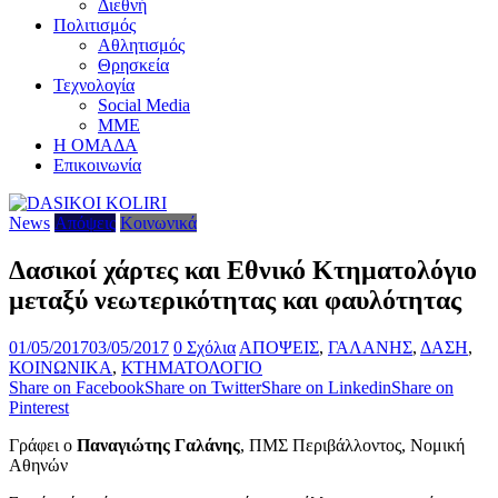
Διεθνή
Πολιτισμός
Αθλητισμός
Θρησκεία
Τεχνολογία
Social Media
ΜΜΕ
Η ΟΜΑΔΑ
Επικοινωνία
News
Απόψεις
Κοινωνικά
Δασικοί χάρτες και Εθνικό Κτηματολόγιο
μεταξύ νεωτερικότητας και φαυλότητας
01/05/2017
03/05/2017
0 Σχόλια
ΑΠΟΨΕΙΣ
,
ΓΑΛΑΝΗΣ
,
ΔΑΣΗ
,
ΚΟΙΝΩΝΙΚΑ
,
ΚΤΗΜΑΤΟΛΟΓΙΟ
Share on Facebook
Share on Twitter
Share on Linkedin
Share on
Pinterest
Γράφει ο
Παναγιώτης Γαλάνης
, ΠΜΣ Περιβάλλοντος, Νομική
Αθηνών