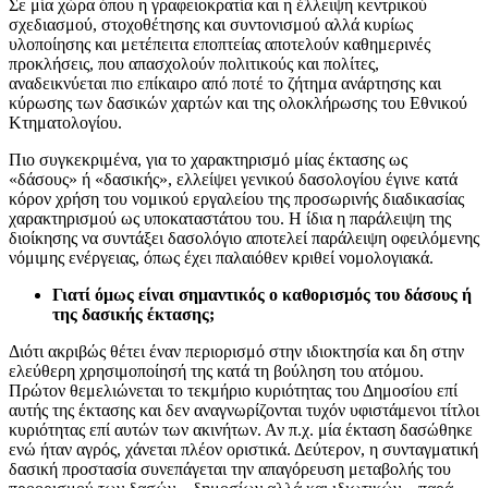
Σε μία χώρα όπου η γραφειοκρατία και η έλλειψη κεντρικού
σχεδιασμού, στοχοθέτησης και συντονισμού αλλά κυρίως
υλοποίησης και μετέπειτα εποπτείας αποτελούν καθημερινές
προκλήσεις, που απασχολούν πολιτικούς και πολίτες,
αναδεικνύεται πιο επίκαιρο από ποτέ το ζήτημα ανάρτησης και
κύρωσης των δασικών χαρτών και της ολοκλήρωσης του Εθνικού
Κτηματολογίου.
Πιο συγκεκριμένα, για το χαρακτηρισμό μίας έκτασης ως
«δάσους» ή «δασικής», ελλείψει γενικού δασολογίου έγινε κατά
κόρον χρήση του νομικού εργαλείου της προσωρινής διαδικασίας
χαρακτηρισμού ως υποκαταστάτου του. Η ίδια η παράλειψη της
διοίκησης να συντάξει δασολόγιο αποτελεί παράλειψη οφειλόμενης
νόμιμης ενέργειας, όπως έχει παλαιόθεν κριθεί νομολογιακά.
Γιατί όμως είναι σημαντικός ο καθορισμός του δάσους ή
της δασικής έκτασης;
Διότι ακριβώς θέτει έναν περιορισμό στην ιδιοκτησία και δη στην
ελεύθερη χρησιμοποίησή της κατά τη βούληση του ατόμου.
Πρώτον θεμελιώνεται το τεκμήριο κυριότητας του Δημοσίου επί
αυτής της έκτασης και δεν αναγνωρίζονται τυχόν υφιστάμενοι τίτλοι
κυριότητας επί αυτών των ακινήτων. Αν π.χ. μία έκταση δασώθηκε
ενώ ήταν αγρός, χάνεται πλέον οριστικά. Δεύτερον, η συνταγματική
δασική προστασία συνεπάγεται την απαγόρευση μεταβολής του