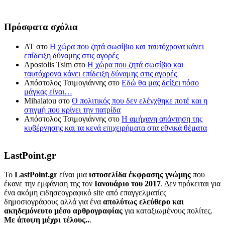
Πρόσφατα σχόλια
ΑΤ
στο
Η χώρα που ζητά σωσίβιο και ταυτόχρονα κάνει
επίδειξη δύναμης στις αγορές
Apostolis Tsim
στο
Η χώρα που ζητά σωσίβιο και
ταυτόχρονα κάνει επίδειξη δύναμης στις αγορές
Απόστολος Τσιμογιάννης
στο
Εδώ θα μας δείξει πόσο
μάγκας είναι…
Mihalatou
στο
Ο πολιτικός που δεν ελέγχθηκε ποτέ και η
στιγμή που κρίνει την πατρίδα
Απόστολος Τσιμογιάννης
στο
Η αμήχανη απάντηση της
κυβέρνησης και τα κενά επιχειρήματα στα εθνικά θέματα
LastPoint.gr
To
LastPoint.gr
είναι μια
ιστοσελίδα έκφρασης γνώμης
που
έκανε την εμφάνιση της τον
Ιανουάριο του 2017
. Δεν πρόκειται για
ένα ακόμη ειδησεογραφικό site από επαγγελματίες
δημοσιογράφους αλλά για ένα
απολύτως ελεύθερο και
ακηδεμόνευτο μέσο αρθρογραφίας
για καταξιωμένους πολίτες.
Με άποψη μέχρι τέλους..
.