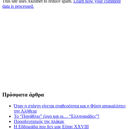
This site uses Akismet to reduce spam.
Learn how your comment
data is processed.
Πρόσφατα άρθρα
Όταν η στάχτη γίνεται σταθερότητα και η Φύση αποκαλύπτει
την Αλήθεια
Το “Πανάθλιο” έργο και οι… “Ελληναράδες”!
Προοδευτισμός της πλάκας
Η Εβδομάδα που δεν μας Είπαν XXVIII