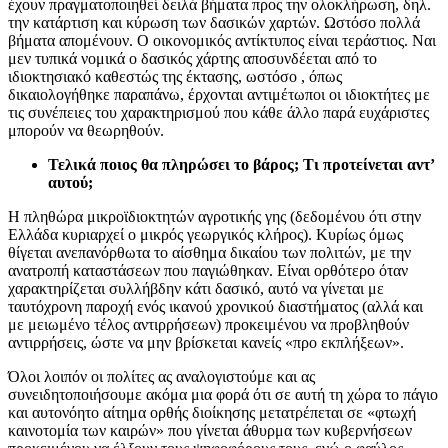
έχουν πραγματοποιηθεί δειλά βήματα προς την ολοκλήρωση, δηλ.
την κατάρτιση και κύρωση των δασικών χαρτών. Ωστόσο πολλά
βήματα απομένουν. Ο οικονομικός αντίκτυπος είναι τεράστιος. Ναι
μεν τυπικά νομικά ο δασικός χάρτης αποσυνδέεται από το
ιδιοκτησιακό καθεστώς της έκτασης, ωστόσο , όπως
δικαιολογήθηκε παραπάνω, έρχονται αντιμέτωποι οι ιδιοκτήτες με
τις συνέπειες του χαρακτηρισμού που κάθε άλλο παρά ευχάριστες
μπορούν να θεωρηθούν.
Τελικά ποιος θα πληρώσει το βάρος; Τι προτείνεται αντ’
αυτού;
Η πληθώρα μικροϊδιοκτητών αγροτικής γης (δεδομένου ότι στην
Ελλάδα κυριαρχεί ο μικρός γεωργικός κλήρος). Κυρίως όμως
θίγεται ανεπανόρθωτα το αίσθημα δικαίου των πολιτών, με την
ανατροπή καταστάσεων που παγιώθηκαν. Είναι ορθότερο όταν
χαρακτηρίζεται συλλήβδην κάτι δασικό, αυτό να γίνεται με
ταυτόχρονη παροχή ενός ικανού χρονικού διαστήματος (αλλά και
με μειωμένο τέλος αντιρρήσεων) προκειμένου να προβληθούν
αντιρρήσεις, ώστε να μην βρίσκεται κανείς «προ εκπλήξεων».
Όλοι λοιπόν οι πολίτες ας αναλογιστούμε και ας
συνειδητοποιήσουμε ακόμα μια φορά ότι σε αυτή τη χώρα το πάγιο
και αυτονόητο αίτημα ορθής διοίκησης μετατρέπεται σε «φτωχή
καινοτομία των καιρών» που γίνεται άθυρμα των κυβερνήσεων