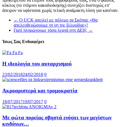
προκειμένου να έλξουν τους ψηφοφόρους τους, ενώ ο φαύλος
κύκλος (το ντόμινο κακοδιοίκησης) συνεχίζει δυστυχώς επ’
άπειρον να υφίσταται χωρίς τελική αναίμακτη λύση για κανέναν.
←
O UCK απειλεί με πόλεμο τα Σκόπια: «Θα
απελευθερώσουμε τη γη της Ιλλυρίδας»!
Γιατί πληρώνουμε τόσα λεφτά στη ΔΕΗ;
→
Ίσως Σας Ενδιαφέρει
Η ιδεολογία του αυταρχισμού
23/02/2018
24/02/2018
0
Ακροαριστερά και τρομοκρατία
18/07/2017
19/07/2017
0
Με φώτα πορείας σβηστά ενόψει των μεγίστων
κινδύνων…