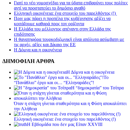
Γιατί το νέο νομοσχέδιο για τα ύδατα επιβαρύνει τους πολίτες
αντί να προστατεύει το δημόσιο αγαθό
Ελληνική οικογένεια: ένα στοιχείο του παρελθόντος (!)
Πριν μας πάρει η προπέλα της κυβέρνησης αξίζει να
κοιτάξουμε καθαρά προς τον ορίζοντα
Η Ελλάδα του μέλλοντος απέναντι στην Ελλάδα της
επιδότησης
Η θανατηφόρα τουρκοδιζωνική είναι απόλυτα ασύμβατη με
τις αρχές, αξίες και Δίκαιο της ΕΕ
Η Δόμνα και η οικογένεια
ΔΗΜΟΦΙΛΗ ΑΡΘΡΑ
Η Δόμνα και η οικογένεια
Το
“Πανάθλιο” έργο και οι… “Ελληναράδες”!
Η “δημοκρατία” του Τσίπρα
Όταν η στάχτη γίνεται σταθερότητα και η Φύση αποκαλύπτει
την Αλήθεια
Ελληνική οικογένεια: ένα στοιχείο του παρελθόντος (!)
Η Εβδομάδα που δεν μας Είπαν XXVIII