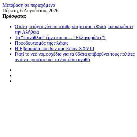
Μετάβαση σε περιεχόμενο
Πέμπτη, 6 Αυγούστου, 2026
Πρόσφατα:
Όταν η στάχτη γίνεται σταθερότητα και η Φύση αποκαλύπτει
την Αλήθεια
Το “Πανάθλιο” έργο και οι… “Ελληναράδες”!
Προοδευτισμός της πλάκας
Η Εβδομάδα που δεν μας Είπαν XXVIII
Γιατί το νέο νομοσχέδιο για τα ύδατα επιβαρύνει τους πολίτες
αντί να προστατεύει το δημόσιο αγαθό